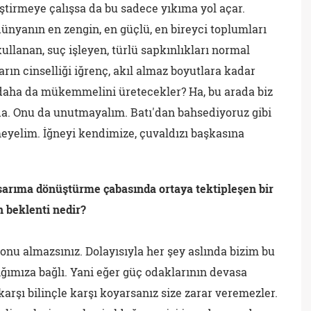
ştirmeye çalışsa da bu sadece yıkıma yol açar.
ünyanın en zengin, en güçlü, en bireyci toplumları
llanan, suç işleyen, türlü sapkınlıkları normal
rın cinselliği iğrenç, akıl almaz boyutlara kadar
ha da mükemmelini üretecekler? Ha, bu arada biz
a. Onu da unutmayalım. Batı'dan bahsediyoruz gibi
eyelim. İğneyi kendimize, çuvaldızı başkasına
asarıma dönüştürme çabasında ortaya tektipleşen bir
n beklenti nedir?
onu almazsınız. Dolayısıyla her şey aslında bizim bu
ığımıza bağlı. Yani eğer güç odaklarının devasa
arşı bilinçle karşı koyarsanız size zarar veremezler.