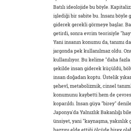
Batılı ideolojide bu böyle. Kapitali
işlediği bir sabite bu. İnsanı böyle
giderek gerekli görmeye başlar. Ba
getirdi, sonra evrim teorisiyle "hay
Yani insanın konumu da, tanımı da 
jargonda pek kullanılmaz oldu. Onu
kullanılıyor. Bu kelime "daha faz
şekilde insan giderek küçüldü, böl
insan doğadan koptu. Üstelik yıkara
şehevî, metabolizmik, cinsel tanım
konumunu kaybetti hem de çevresiyle
koparıldı. İnsan güya "birey" denile
Japonya'da Yalnızlık Bakanlığı bil
ünsiyet, yani "kaynaşma, yakınlık g
hazzını elde ettiği ölçüde birey ol