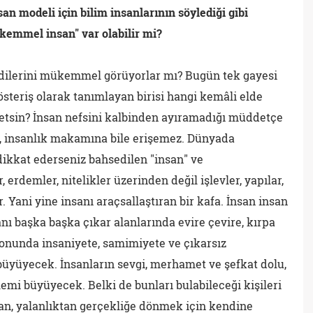
an modeli için bilim insanlarının söylediği gibi
emmel insan" var olabilir mi?
ndilerini mükemmel görüyorlar mı? Bugün tek gayesi
österiş olarak tanımlayan birisi hangi kemâli elde
etsin? İnsan nefsini kalbinden ayıramadığı müddetçe
, insanlık makamına bile erişemez. Dünyada
ikkat ederseniz bahsedilen "insan" ve
erdemler, nitelikler üzerinden değil işlevler, yapılar,
. Yani yine insanı araçsallaştıran bir kafa. İnsan insan
sanı başka başka çıkar alanlarında evire çevire, kırpa
 sonunda insaniyete, samimiyete ve çıkarsız
üyüyecek. İnsanların sevgi, merhamet ve şefkat dolu,
emi büyüyecek. Belki de bunları bulabileceği kişileri
an, yalanlıktan gerçekliğe dönmek için kendine