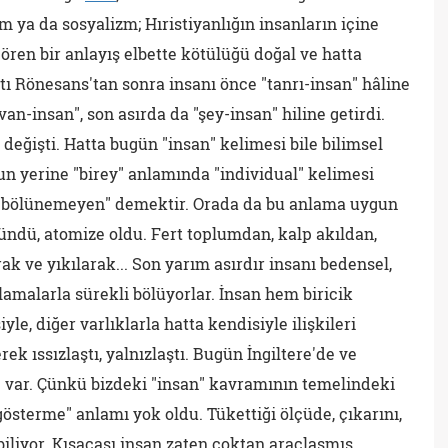
zm ya da sosyalizm; Hıristiyanlığın insanların içine
 gören bir anlayış elbette kötülüğü doğal ve hatta
tı Rönesans'tan sonra insanı önce "tanrı-insan" hâline
van-insan", son asırda da "şey-insan" hiline getirdi.
değişti. Hatta bugün "insan" kelimesi bile bilimsel
n yerine "birey" anlamında "individual" kelimesi
la bölünemeyen" demektir. Orada da bu anlama uygun
ündü, atomize oldu. Fert toplumdan, kalp akıldan,
k ve yıkılarak... Son yarım asırdır insanı bedensel,
lamalarla sürekli bölüyorlar. İnsan hem biricik
, diğer varlıklarla hatta kendisiyle ilişkileri
rek ıssızlaştı, yalnızlaştı. Bugün İngiltere'de ve
e var. Çünkü bizdeki "insan" kavramının temelindeki
österme" anlamı yok oldu. Tükettiği ölçüde, çıkarını,
abiliyor. Kısacası insan zaten çoktan araçlaşmış,