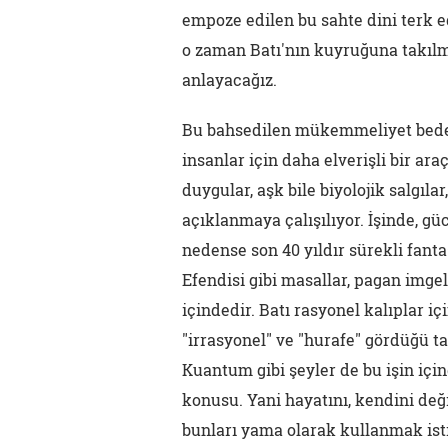
empoze edilen bu sahte dini terk e
o zaman Batı'nın kuyruğuna takılm
anlayacağız.
Bu bahsedilen mükemmeliyet bede
insanlar için daha elverişli bir ara
duygular, aşk bile biyolojik salgıla
açıklanmaya çalışılıyor. İşinde, 
nedense son 40 yıldır sürekli fantas
Efendisi gibi masallar, pagan imge
içindedir. Batı rasyonel kalıplar i
"irrasyonel" ve "hurafe" gördüğü
Kuantum gibi şeyler de bu işin için
konusu. Yani hayatını, kendini de
bunları yama olarak kullanmak ist