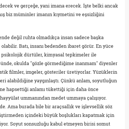
decek ve gerçeğe, yani imana erecek. İşte belki ancak
ış biz müminler imanın kıymetini ve eşsizliğini
nde değil ruhta olmadıkça insan sadece başka
ç olabilir. Batı, insanı bedenden ibaret görür. En yüce
r, psikolojik dürtüler, kimyasal tepkimeler ile
gücünde, okulda "gözle görmediğime inanmam" diyenler
tik filmler, imgeler, gösteriler üretiyorlar. Yüzüklerin
leri alabildiğine yaygınlaştı. Çünkü anlam, soyutluğun
çine hapsettiği anlamı tükettiği için daha önce
 tahayyülat ummanından medet ummaya çalışıyor.
de. Ama burada bile bir araçsallık ve işlevsellik söz
ğiştirmeden içindeki büyük boşlukları kapatmak için
iyor. Soyut sonsuzluğu kabul etmeyen birisi somut