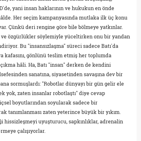
'de, yani insan haklarının ve hukukun en önde
 hâlde. Her seçim kampanyasında mutlaka ilk üç konu
var. Çünkü deri rengine göre bile bölmeye yatkınlar.
 ve özgürlükler söylemiyle yüceltirken onu bir yandan
diriyor. Bu "insansızlaşma" süreci sadece Batı'da
ya kafasını, gönlünü teslim etmiş her toplumda
 çıkma hâli. Ha, Batı "insan" derken de kendini
elsefesinden sanatına, siyasetinden savaşına dev bir
 bana sormuşlardı: "Robotlar dünyayı bir gün gelir ele
ek yok, zaten insanlar robotlaştı" diye cevap
içsel boyutlarından soyularak sadece bir
arak tanımlanması zaten yeterince büyük bir yıkım.
i hissizleşmeyi uyuşturucu, sapkınlıklar, adrenalin
ermeye çalışıyorlar.