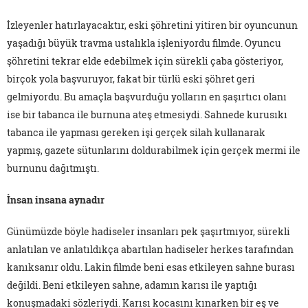
İzleyenler hatırlayacaktır, eski şöhretini yitiren bir oyuncunun
yaşadığı büyük travma ustalıkla işleniyordu filmde. Oyuncu
şöhretini tekrar elde edebilmek için sürekli çaba gösteriyor,
birçok yola başvuruyor, fakat bir türlü eski şöhret geri
gelmiyordu. Bu amaçla başvurduğu yolların en şaşırtıcı olanı
ise bir tabanca ile burnuna ateş etmesiydi. Sahnede kurusıkı
tabanca ile yapması gereken işi gerçek silah kullanarak
yapmış, gazete sütunlarını doldurabilmek için gerçek mermi ile
burnunu dağıtmıştı.
İnsan insana aynadır
Günümüzde böyle hadiseler insanları pek şaşırtmıyor, sürekli
anlatılan ve anlatıldıkça abartılan hadiseler herkes tarafından
kanıksanır oldu. Lakin filmde beni esas etkileyen sahne burası
değildi. Beni etkileyen sahne, adamın karısı ile yaptığı
konuşmadaki sözleriydi. Karısı kocasını kınarken bir eş ve