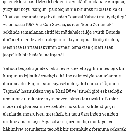
gelenekteki pasif Mesih beklentisi ve ilâhî müdahale vurgusu,
yüzyıllar boyu "sürgün" psikolojisinin bir unsuru olarak kaldı.
19. yüzyıl sonunda teşekkül eden "siyasal Yahudi milliyetçiliği"
ve bilhassa 1967 Altı Gün Savaşı, süreci "Sonu Zorlamak"
şeklinde tanımlanan aktif bir müdahaleciliğe evirdi. Burada
dinî metinler devlet stratejisinin dayanağına dönüştürüldü;
Mesih ise tanrısal takvimin öznesi olmaktan çıkarılarak
jeopolitik bir hedefe indirgendi.
Yahudi teopolitiğindeki aktif evre, devlet aygıtının teolojik bir
kurgunun lojistik destekçisi hâline gelmesiyle sonuçlanmış
durumdadır. Bugün İsrail siyasetinde şahit olunan "Üçüncü
Tapınak" hazırlıkları veya "Kızıl Düve" ritüeli gibi eskatolojik
unsurlar, arkaik birer ayin hevesi olmaktan uzaktır. Bunlar
modern diplomasinin ve seküler hukukun kilitlendiği gri
alanlarda, meşruiyeti metafizik bir tapu üzerinden yeniden
üretme amacı taşır. Siyasal akıl, çözemediği mülkiyet ve
hâkimiyet sorunlarını teolojik bir zorunluluk formuna sokarak