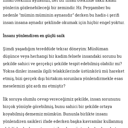
insan ötekinin aynasıdır, her bir insan ötekinde saklı kalan
yönlerin gözlenebileceği bir zemindir. Hz. Peygamber bu
nedenle "mümin müminin aynasıdır" derken bu hadis-i şerifi
insan insana aynadır şeklinde okumak için hiçbir engel yoktur.
İnsanı yönlendiren en güçlü saik
Şimdi yaşadığım tereddüde tekrar döneyim: Müslüman
düşünce veya herhangi bir kadim felsefe insandaki sorunu bu
şekilde sahici ve gerçekçi şekilde tespit edebilmiş olabilir mi?
Yoksa dinler insanla ilgili telakkilerinde üstünkörü mü hareket
etmiş, bizi gerçek dışı birtakım sorunlara yönlendirmekle esas
meselemizi göz ardı mı etmiştir?
İlk soruya olumlu cevap vereceğimiz şekilde, insan sorununu
birçok yönüyle görebilmiş, bunu sahici bir şekilde ortaya
koyabilmiş dememiz mümkün. Bununla birlikte insanı
yönlendiren saikleri ifade ederken başka kavramlar kullanmış