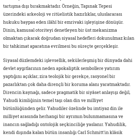
tartışma dışı bırakmaktadır. Örneğin, Tapınak Tepesi
üzerindeki arkeoloji ve ritüelistik hazırlıklar, uluslararası
hukuku baypas eden ilâhî bir emrivaki işleyişine dönüşür.
Dinin, kamusal otoriteyi denetleyen bir üst mekanizma
olmaktan çıkarak doğrudan siyasal hedefleri dokunulmaz kılan
bir tahkimat aparatına evrilmesi bu süreçte gerçekleşir.
Siyasal düzlemdeki işlevsellik, sekülerleşmiş bir dünyada dahi
devlet aygıtlarının neden apokaliptik sembollere yatırım
yaptığını açıklar; zira teolojik bir gerekçe, rasyonel bir
pazarlıktan çok daha dirençli bir koruma alanı yaratmaktadır.
Direncin kaynağı, sadece pragmatik bir siyâset anlayışı değil,
Yahudi kimliğinin temel taşı olan din ve milliyet
bütünlüğünden gelir. Yahudiler özelinde bu imtiyaz din ile
milliyet arasında herhangi bir ayrımın bulunmamasına ve
inancın sağladığı ontolojik seçkinciliğe yaslanır. Yahudilik,
kendi dışında kalan bütün insanlığı Carl Schmitt'in klâsik