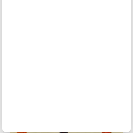
Sen Hiç Albız Gördün Mü? Türk
Mitolojisi ve Destanlarındaki Kötücül
Ruh
MAKALE
Başak Burcu Eke