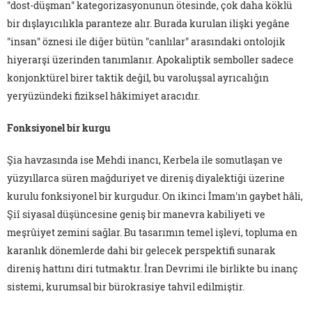
"dost-düşman" kategorizasyonunun ötesinde, çok daha köklü
bir dışlayıcılıkla paranteze alır. Burada kurulan ilişki yegâne
"insan" öznesi ile diğer bütün "canlılar" arasındaki ontolojik
hiyerarşi üzerinden tanımlanır. Apokaliptik semboller sadece
konjonktürel birer taktik değil, bu varoluşsal ayrıcalığın
yeryüzündeki fiziksel hâkimiyet aracıdır.
Fonksiyonel bir kurgu
Şia havzasında ise Mehdi inancı, Kerbela ile somutlaşan ve
yüzyıllarca süren mağduriyet ve direniş diyalektiği üzerine
kurulu fonksiyonel bir kurgudur. On ikinci İmam'ın gaybet hâli,
Şiî siyasal düşüncesine geniş bir manevra kabiliyeti ve
meşrûiyet zemini sağlar. Bu tasarımın temel işlevi, topluma en
karanlık dönemlerde dahi bir gelecek perspektifi sunarak
direniş hattını diri tutmaktır. İran Devrimi ile birlikte bu inanç
sistemi, kurumsal bir bürokrasiye tahvil edilmiştir.