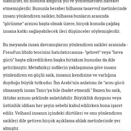
olabilirler, bu hususta ampirik yol ve yöntemlerden hareket
etmemişlerdir. Bununla beraber bilhassa tasavvuf metinlerinde
insanı yönlendiren saikler, bilhassa bunların arasında
"görünme" arzusu başta olmak üzere, birçok konuda çağdaş
insana katkı sağlayabilecek ileri düşünceler söylemişlerdir.
Bu meyanda insan davranışlarını yönlendiren saikler arasında -
Freud'un libido teorisini hatırlatırcasına- "şehvet" veya "heva
gücü" başta zikredilirken başka birtakım hususlar da dile
getirilmiştir. Metafizikçi sufilerin yaklaşımına göre insanı
yönlendiren en güçlü saik, insanın kendisine ve varlığına
duyduğu büyük tutkudur. İbn Arabi'nin anlatımı ile "arzu gücü
olmasaydı insan Tanrı'ya bile ibadet etmezdi." Bazen bu saik,
iktidar arzusu şeklinde anlatılabilir. Büyüklük duygusu veya
üstünlük iddiası her şeyin sebebi kabul edilirken buna işaret
edilir. Velhasıl insanın içindeki dürtüleri ve onu yönlendiren
saikleri dile getiren birçok açıklama ahlak metinlerinde yer
almıştır.