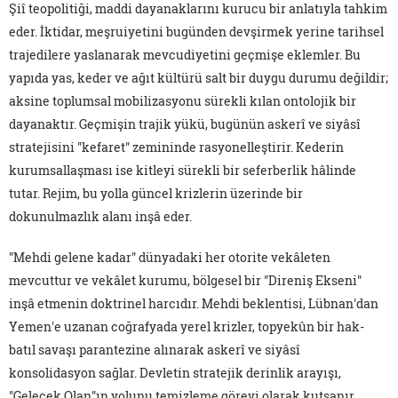
Şiî teopolitiği, maddi dayanaklarını kurucu bir anlatıyla tahkim
eder. İktidar, meşruiyetini bugünden devşirmek yerine tarihsel
trajedilere yaslanarak mevcudiyetini geçmişe eklemler. Bu
yapıda yas, keder ve ağıt kültürü salt bir duygu durumu değildir;
aksine toplumsal mobilizasyonu sürekli kılan ontolojik bir
dayanaktır. Geçmişin trajik yükü, bugünün askerî ve siyâsî
stratejisini "kefaret" zemininde rasyonelleştirir. Kederin
kurumsallaşması ise kitleyi sürekli bir seferberlik hâlinde
tutar. Rejim, bu yolla güncel krizlerin üzerinde bir
dokunulmazlık alanı inşâ eder.
"Mehdi gelene kadar" dünyadaki her otorite vekâleten
mevcuttur ve vekâlet kurumu, bölgesel bir "Direniş Ekseni"
inşâ etmenin doktrinel harcıdır. Mehdi beklentisi, Lübnan'dan
Yemen'e uzanan coğrafyada yerel krizler, topyekûn bir hak-
batıl savaşı parantezine alınarak askerî ve siyâsî
konsolidasyon sağlar. Devletin stratejik derinlik arayışı,
"Gelecek Olan"ın yolunu temizleme görevi olarak kutsanır.