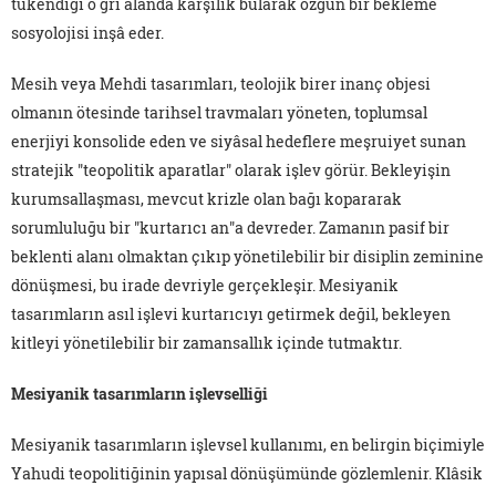
tükendiği o gri alanda karşılık bularak özgün bir bekleme
sosyolojisi inşâ eder.
Mesih veya Mehdi tasarımları, teolojik birer inanç objesi
olmanın ötesinde tarihsel travmaları yöneten, toplumsal
enerjiyi konsolide eden ve siyâsal hedeflere meşruiyet sunan
stratejik "teopolitik aparatlar" olarak işlev görür. Bekleyişin
kurumsallaşması, mevcut krizle olan bağı kopararak
sorumluluğu bir "kurtarıcı an"a devreder. Zamanın pasif bir
beklenti alanı olmaktan çıkıp yönetilebilir bir disiplin zeminine
dönüşmesi, bu irade devriyle gerçekleşir. Mesiyanik
tasarımların asıl işlevi kurtarıcıyı getirmek değil, bekleyen
kitleyi yönetilebilir bir zamansallık içinde tutmaktır.
Mesiyanik tasarımların işlevselliği
Mesiyanik tasarımların işlevsel kullanımı, en belirgin biçimiyle
Yahudi teopolitiğinin yapısal dönüşümünde gözlemlenir. Klâsik