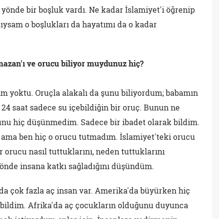
 yönde bir boşluk vardı. Ne kadar İslamiyet'i öğrenip
ysam o boşlukları da hayatımı da o kadar
zan'ı ve orucu biliyor muydunuz hiç?
lgim yoktu. Oruçla alakalı da şunu biliyordum; babamın
. 24 saat sadece su içebildiğin bir oruç. Bunun ne
unu hiç düşünmedim. Sadece bir ibadet olarak bildim.
ama ben hiç o orucu tutmadım. İslamiyet'teki orucu
 orucu nasıl tuttuklarını, neden tuttuklarını
yönde insana katkı sağladığını düşündüm.
a çok fazla aç insan var. Amerika'da büyürken hiç
ildim. Afrika'da aç çocukların olduğunu duyunca