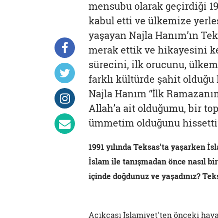
mensubu olarak geçirdiği 19
kabul etti ve ülkemize yerle
yaşayan Najla Hanım’ın Teks
merak ettik ve hikayesini 
sürecini, ilk orucunu, ülke
farklı kültürde şahit olduğ
Najla Hanım “İlk Ramazanım
Allah’a ait olduğumu, bir to
ümmetim olduğunu hissettir
1991 yılında Teksas'ta yaşarken İsla
İslam ile tanışmadan önce nasıl bi
içinde doğdunuz ve yaşadınız? Teks
Açıkçası İslamiyet'ten önceki hay