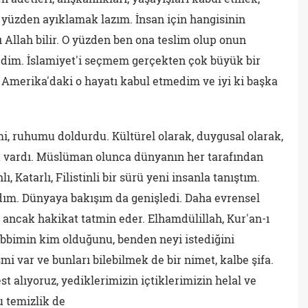
 yüzden ayıklamak lazım. İnsan için hangisinin
nı Allah bilir. O yüzden ben ona teslim olup onun
tedim. İslamiyet'i seçmem gerçekten çok büyük bir
 ki Amerika'daki o hayatı kabul etmedim ve iyi ki başka
mi, ruhumu doldurdu. Kültürel olarak, duygusal olarak,
ik vardı. Müslüman olunca dünyanın her tarafından
, Katarlı, Filistinli bir sürü yeni insanla tanıştım.
ım. Dünyaya bakışım da genişledi. Daha evrensel
ncak hakikat tatmin eder. Elhamdülillah, Kur'an-ı
abbimin kim olduğunu, benden neyi istediğini
i var ve bunları bilebilmek de bir nimet, kalbe şifa.
t alıyoruz, yediklerimizin içtiklerimizin helal ve
u temizlik de