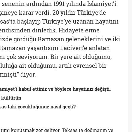
 senenin ardından 1991 yılında İslamiyet’i
şmeye karar verdi. 20 yıldır Türkiye’de
as’ta başlayıp Türkiye’ye uzanan hayatını
kendisinden dinledik. Hidayete erme
mizde gördüğü Ramazan geleneklerini ve iki
u Ramazan yaşantısını Lacivert’e anlatan
ı çok seviyorum. Bir yere ait olduğumu,
pluluğa ait olduğumu, artık evrensel bir
mişti” diyor.
miyet'i kabul ettiniz ve böylece hayatınız değişti.
r kültürün
as'taki çocukluğunuz nasıl geçti?
atımı konuşmak zor geliyor. Teksas'ta doğmanın ve