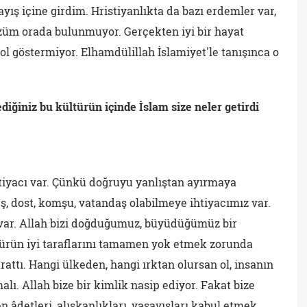
yış içine girdim. Hristiyanlıkta da bazı erdemler var,
Çözüm orada bulunmuyor. Gerçekten iyi bir hayat
l göstermiyor. Elhamdülillah İslamiyet'le tanışınca o
ğiniz bu kültürün içinde İslam size neler getirdi
tiyacı var. Çünkü doğruyu yanlıştan ayırmaya
 eş, dost, komşu, vatandaş olabilmeye ihtiyacımız var.
 var. Allah bizi doğduğumuz, büyüdüğümüz bir
ltürün iyi taraflarını tamamen yok etmek zorunda
yarattı. Hangi ülkeden, hangi ırktan olursan ol, insanın
alı. Allah bize bir kimlik nasip ediyor. Fakat bize
n âdetleri, alışkanlıkları, yaşayışları kabul etmek,