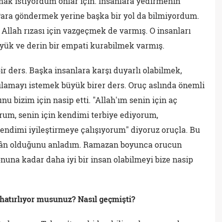
mak istiyordum onlar için. İnsanlara yedirmenin
ara göndermek yerine başka bir yol da bilmiyordum.
Allah rızası için vazgeçmek de varmış. O insanları
yük ve derin bir empati kurabilmek varmış.
 ders. Başka insanlara karşı duyarlı olabilmek,
şılamayı istemek büyük birer ders. Oruç aslında önemli
nu bizim için nasip etti. "Allah'ım senin için aç
orum, senin için kendimi terbiye ediyorum,
endimi iyileştirmeye çalışıyorum" diyoruz oruçla. Bu
kân olduğunu anladım. Ramazan boyunca orucun
una kadar daha iyi bir insan olabilmeyi bize nasip
hatırlıyor musunuz? Nasıl geçmişti?