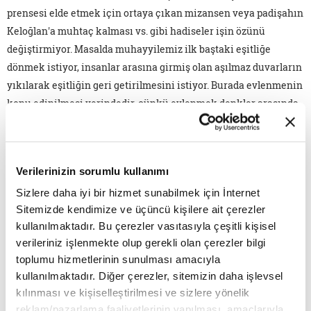
prensesi elde etmek için ortaya çıkan mizansen veya padişahın
Keloğlan'a muhtaç kalması vs. gibi hadiseler işin özünü
değiştirmiyor. Masalda muhayyilemiz ilk baştaki eşitliğe
dönmek istiyor, insanlar arasına girmiş olan aşılmaz duvarların
yıkılarak eşitliğin geri getirilmesini istiyor. Burada evlenmenin
konu edinilmesi yerindedir, çünkü evlenmek denkler arasında
olabilir. Prenses kendisine denk birisiyle veya bir kahraman ile
evlenebilir, "olmazsa olmaz olan" ilke budur. Fakat keloğlan
"olabilir/ imkânlar" dünyasından bu ilkeye başkaldırarak insan
Verilerinizin sorumlu kullanımı
olmak bakımından her insanın ötekine denk olabileceğini
söyler. Yoksulluk, kimsesizlik insani iddialardan herhangi
Sizlere daha iyi bir hizmet sunabilmek için İnternet
Sitemizde kendimize ve üçüncü kişilere ait çerezler
birisini eksiltmiyor, her insanın gönlünde bir aslan yatıyor ve
kullanılmaktadır. Bu çerezler vasıtasıyla çeşitli kişisel
gerçekte herkes kendi gönlünde bir aslan olarak yer alıyor.
verileriniz işlenmekte olup gerekli olan çerezler bilgi
İçimizdeki aslan başkası hakkındaki tahayyülümüz değil,
toplumu hizmetlerinin sunulması amacıyla
gerçekte kendimiziz ve o aslan prensesi talep ediyor.
kullanılmaktadır. Diğer çerezler, sitemizin daha işlevsel
Dikkatimizi çeken son husus ise masalın bir yolunu bularak bu
kılınması ve kişiselleştirilmesi ve sizlere yönelik
eşitliği gerçekleştirebilmiş olmasıdır. Böyle olmasaydı biz o
reklam/pazarlama faaliyetlerinin yapılması, amaçlarıyla