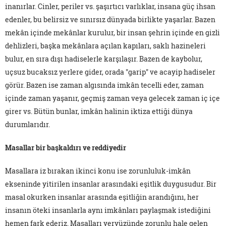
inanırlar. Cinler, periler vs. şaşırtıcı varlıklar, insana güç ihsan
edenler, bu belirsiz ve sınırsız dünyada birlikte yaşarlar. Bazen
mekân içinde mekânlar kurulur, bir insan şehrin içinde en gizli
dehlizleri, başka mekânlara açılan kapıları, saklı hazineleri
bulur, en sıra dışı hadiselerle karşılaşır. Bazen de kaybolur,
uçsuz bucaksız yerlere gider, orada "garip" ve acayip hadiseler
görür. Bazen ise zaman algısında imkân tecelli eder, zaman
içinde zaman yaşanır, geçmiş zaman veya gelecek zaman iç içe
girer vs. Bütün bunlar, imkân halinin iktiza ettiği dünya
durumlarıdır.
Masallar bir başkaldırı ve reddiyedir
Masallara iz bırakan ikinci konu ise zorunluluk-imkân
ekseninde yitirilen insanlar arasındaki eşitlik duygusudur. Bir
masal okurken insanlar arasında eşitliğin arandığını, her
insanın öteki insanlarla aynı imkânları paylaşmak istediğini
hemen fark ederiz. Masalları yeryüzünde zorunlu hale gelen