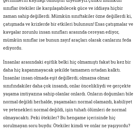
gerilimlerin kaynağı olmuştur diyemeyiz çünkü mümkün
sınıflar ötekiler ile karşılaşabilecek güce ve iddiaya hiçbir
zaman sahip değillerdi. Mümkün sınıftakiler özne değillerdi ki,
çatışmada ve krizlerde bir etkileri bulunsun! Esas çatışmalar ve
kavgalar zorunlu insan sınıfları arasında cereyan ediyor,
mümkün sınıflar ise bunun zayıf araçları olarak canlarını feda
ediyordu.
İnsanlar arasındaki eşitlik belki hiç olmamıştı fakat bu kez bir
daha hiç kapanmayacak şekilde tamamen ortadan kalktı.
İnsanlar insan olmada eşit değillerdi; olmazsa olmaz
sınıfındakiler daha çok insandı, onlar öncelikliydi ve gerçekte
yaşama imtiyazına sahip olanlar onlardı. Onların doğumları bile
normal değildi herhalde, yaşamaları normal olamazdı, kabiliyet
ve yetenekleri normal değildi, işin tuhafı ölümleri de normal
olmayacaktı. Peki ötekiler? Bu hengame içerisinde hiç
sorulmayan soru buydu: Ötekiler kimdi ve onlar ne yaşıyordu?