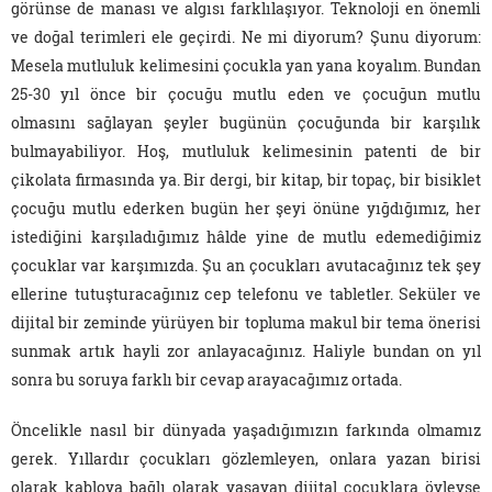
görünse de manası ve algısı farklılaşıyor. Teknoloji en önemli
ve doğal terimleri ele geçirdi. Ne mi diyorum? Şunu diyorum:
Mesela mutluluk kelimesini çocukla yan yana koyalım. Bundan
25-30 yıl önce bir çocuğu mutlu eden ve çocuğun mutlu
olmasını sağlayan şeyler bugünün çocuğunda bir karşılık
bulmayabiliyor. Hoş, mutluluk kelimesinin patenti de bir
çikolata firmasında ya. Bir dergi, bir kitap, bir topaç, bir bisiklet
çocuğu mutlu ederken bugün her şeyi önüne yığdığımız, her
istediğini karşıladığımız hâlde yine de mutlu edemediğimiz
çocuklar var karşımızda. Şu an çocukları avutacağınız tek şey
ellerine tutuşturacağınız cep telefonu ve tabletler. Seküler ve
dijital bir zeminde yürüyen bir topluma makul bir tema önerisi
sunmak artık hayli zor anlayacağınız. Haliyle bundan on yıl
sonra bu soruya farklı bir cevap arayacağımız ortada.
Öncelikle nasıl bir dünyada yaşadığımızın farkında olmamız
gerek. Yıllardır çocukları gözlemleyen, onlara yazan birisi
olarak kabloya bağlı olarak yaşayan dijital çocuklara öyleyse