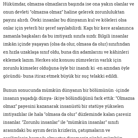
Hükümdar, olmazsa olmazların başında ise ona yakın olanlar ve
onun devleti "olmazsa olmaz" haline gelerek zorunluluktan
payını alırdı. Öteki insanlar bu dünyanın kul ve köleleri olsa
onlar için yeterli bir şeref sayılabilirdi. Kapı bir kere aralanınca
zamanla başkaları da bu imtiyazlı sınıfa sızdı: Bilgili insanlar
imkân içinde yaşayan (olsa da olur, olmasa da olur) sınıfından
en hızla uzaklaşa sınıf oldu, buna din adamlarını ve kâhinleri
eklemek lazım. Herkes söz konusu zümrelerin varlık için
zorunlu kimseler olduğuna öyle bir inandı ki -en azından öyle
göründü- buna itiraz etmek büyük bir suç telakki edildi.
Bunun sonucunda mümkün dünyanın bir bölümünün -içinde
insanın yaşadığı dünya- ikiye bölündüğünü fark ettik: "Olmazsa
olmaz" payesini kazanarak insanüstü bir statüye yükselen
imtiyazlılar ile hala "olmasa da olur" düzleminde kalan çaresiz
insanlar. "Zorunlu insanlar" ile "mümkün insanlar" sınıfı
arasındaki bu ayrım derin krizlerin, çatışmaların ve