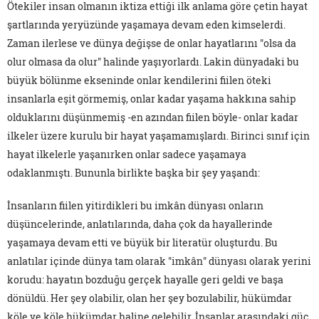
Ötekiler insan olmanın iktiza ettiği ilk anlama göre çetin hayat
şartlarında yeryüzünde yaşamaya devam eden kimselerdi.
Zaman ilerlese ve dünya değişse de onlar hayatlarını "olsa da
olur olmasa da olur" halinde yaşıyorlardı. Lakin dünyadaki bu
büyük bölünme ekseninde onlar kendilerini fiilen öteki
insanlarla eşit görmemiş, onlar kadar yaşama hakkına sahip
olduklarını düşünmemiş -en azından fiilen böyle- onlar kadar
ilkeler üzere kurulu bir hayat yaşamamışlardı. Birinci sınıf için
hayat ilkelerle yaşanırken onlar sadece yaşamaya
odaklanmıştı. Bununla birlikte başka bir şey yaşandı:
İnsanların fiilen yitirdikleri bu imkân dünyası onların
düşüncelerinde, anlatılarında, daha çok da hayallerinde
yaşamaya devam etti ve büyük bir literatür oluşturdu. Bu
anlatılar içinde dünya tam olarak "imkân" dünyası olarak yerini
korudu: hayatın bozduğu gerçek hayalle geri geldi ve başa
dönüldü. Her şey olabilir, olan her şey bozulabilir, hükümdar
köle ve köle hükümdar haline gelebilir. İnsanlar arasındaki güç