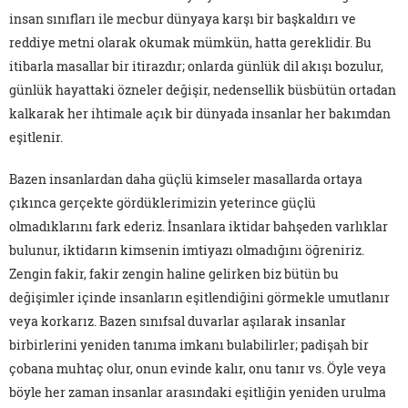
insan sınıfları ile mecbur dünyaya karşı bir başkaldırı ve
reddiye metni olarak okumak mümkün, hatta gereklidir. Bu
itibarla masallar bir itirazdır; onlarda günlük dil akışı bozulur,
günlük hayattaki özneler değişir, nedensellik büsbütün ortadan
kalkarak her ihtimale açık bir dünyada insanlar her bakımdan
eşitlenir.
Bazen insanlardan daha güçlü kimseler masallarda ortaya
çıkınca gerçekte gördüklerimizin yeterince güçlü
olmadıklarını fark ederiz. İnsanlara iktidar bahşeden varlıklar
bulunur, iktidarın kimsenin imtiyazı olmadığını öğreniriz.
Zengin fakir, fakir zengin haline gelirken biz bütün bu
değişimler içinde insanların eşitlendiğini görmekle umutlanır
veya korkarız. Bazen sınıfsal duvarlar aşılarak insanlar
birbirlerini yeniden tanıma imkanı bulabilirler; padişah bir
çobana muhtaç olur, onun evinde kalır, onu tanır vs. Öyle veya
böyle her zaman insanlar arasındaki eşitliğin yeniden urulma