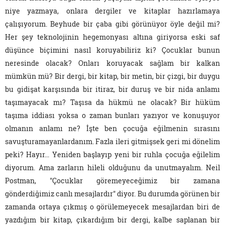
niye yazmaya, onlara dergiler ve kitaplar hazırlamaya
çalışıyorum. Beyhude bir çaba gibi görünüyor öyle değil mi?
Her şey teknolojinin hegemonyası altına giriyorsa eski saf
düşünce biçimini nasıl koruyabiliriz ki? Çocuklar bunun
neresinde olacak? Onları koruyacak sağlam bir kalkan
mümkün mü? Bir dergi, bir kitap, bir metin, bir çizgi, bir duygu
bu gidişat karşısında bir itiraz, bir duruş ve bir nida anlamı
taşımayacak mı? Taşısa da hükmü ne olacak? Bir hüküm
taşıma iddiası yoksa o zaman bunları yazıyor ve konuşuyor
olmanın anlamı ne? İşte ben çocuğa eğilmenin sırasını
savuşturamayanlardanım. Fazla ileri gitmişsek geri mi dönelim
peki? Hayır... Yeniden başlayıp yeni bir ruhla çocuğa eğilelim
diyorum. Ama zarların hileli olduğunu da unutmayalım. Neil
Postman, "Çocuklar göremeyeceğimiz bir zamana
gönderdiğimiz canlı mesajlardır" diyor. Bu durumda görünen bir
zamanda ortaya çıkmış o görülemeyecek mesajlardan biri de
yazdığım bir kitap, çıkardığım bir dergi, kalbe saplanan bir