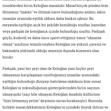
örneklerden birisi Keloğlan masalıdır. Masal birçok yönden bize
dünyanın "imkân" ve ihtimal üzere bulunduğunu anlatır, lakin
insanlar arasında eşitlik iddiası daha baskın işlenir. Bu
meyanda eşitliğin açık bir şekilde bozulduğu sınıflar, hanedan
veya padişah ile keloğlanın içinde bulunduğu sınıftır. Padişah
güçlü, kudretli ve daha önce işaret ettiğimiz üzere "olmazsa
olmaz" sınıfının temsilcisiyken Keloğlan ise yoksul, çaresiz ve
bakmakta yükümlü olduğu annenin dışında kimsesiz olan
biridir.
Padişah, yani her şeyi olan ile Keloğlan yani hiçbir şeyi
olmayanın karşılaşması unuttuğumuz insanlar arasındaki
eşitliğin bulunduğu dünyayı hatırlama imkânını bize sunar.
Keloğlan'ın yoksulluğunun göstergelerinden birisi saçının
olmayışıdır (saçı bile olmayan Keloğlan Anadolu kültürüne
"tüyü bitmemiş yetim" deyimini miras bırakmıştır). Bununla
birlikte masal dikkatimizi Keloğlan'ın içindeki büyük ihtiras ve