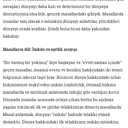
savaşları dünyayı daha katı ve determinist bir dünyaya
dönüştürmüş olsa bile, gerçek masallardaki gibiydi. Masallarda
insanlar tam olarak o mümkün dünyayı anlattılar, yitirdikleri
dünyayı orada aradılar. Şimdi buna biraz daha yakından
bakalım:
Masalların dili: İmkân ve eşitlik arayışı
"Bir varmış bir yokmuş" diye başlayan ve "evvel zaman içinde"
geçen masallar, insanın evren ve kendisi hakkındaki iki temel
bilgisinin izlerini taşır bize: Birincisi dünya hakkındaki nihai
hükmümüzü teşkil eden imkân (olabilirlik, ihtimal) hükmü
masallarda ve mitolojik anlatımda olduğu gibi varlığını korur.
Dünyada insanlar arasında ortaya çıkan bütün bu aşılmaz
yapılar yıkılarak ilk ve iptidai telakkimize döneriz masallarda.
Masal anlatmak, dünyayı "imkân" halinde telakki etmek
demektir. Dünya hakkındaki ilk telakkimiz imkân-mümkün,