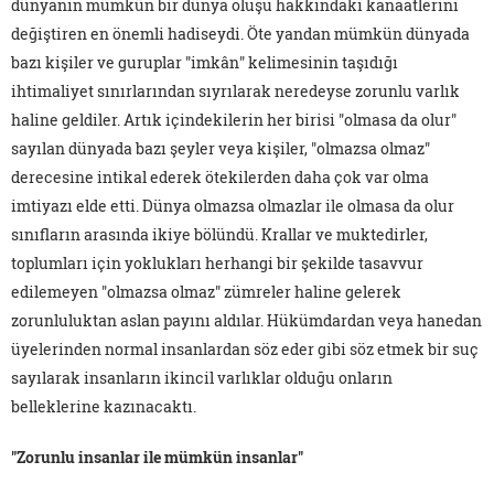
dünyanın mümkün bir dünya oluşu hakkındaki kanaatlerini
değiştiren en önemli hadiseydi. Öte yandan mümkün dünyada
bazı kişiler ve guruplar "imkân" kelimesinin taşıdığı
ihtimaliyet sınırlarından sıyrılarak neredeyse zorunlu varlık
haline geldiler. Artık içindekilerin her birisi "olmasa da olur"
sayılan dünyada bazı şeyler veya kişiler, "olmazsa olmaz"
derecesine intikal ederek ötekilerden daha çok var olma
imtiyazı elde etti. Dünya olmazsa olmazlar ile olmasa da olur
sınıfların arasında ikiye bölündü. Krallar ve muktedirler,
toplumları için yoklukları herhangi bir şekilde tasavvur
edilemeyen "olmazsa olmaz" zümreler haline gelerek
zorunluluktan aslan payını aldılar. Hükümdardan veya hanedan
üyelerinden normal insanlardan söz eder gibi söz etmek bir suç
sayılarak insanların ikincil varlıklar olduğu onların
belleklerine kazınacaktı.
"Zorunlu insanlar ile mümkün insanlar"