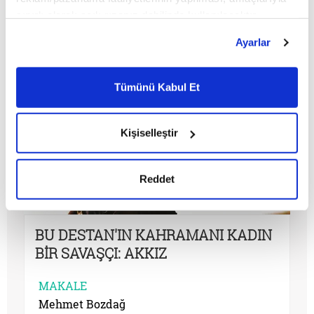
masalları okumazdık.
sınırlı olarak açık rızanız dahilinde kullanılacaktır.
Çerezlere ilişkin tercihlerinizi çerez paneli vasıtasıyla
Ayarlar
belirleyebilirsiniz. Çerezlere ilişkin detaylı bilgi için
Ayarlar butonuna tıklayabilir,
Çerez Bilgilendirme
Metnimizi ziyaret edebilirsiniz.
Tümünü Kabul Et
6698 sayılı Kişisel Verilerin Korunması Kanunu uyarınca
hazırlanmış olan İnternet Sitesi Aydınlatma Metnimizi
okumak ve sitemizi ziyaretiniz kapsamında
Kişiselleştir
gerçekleştirilen veri işleme faaliyetleri ile ilgili daha
detaylı bilgi almak için lütfen
tıklayınız.
Reddet
BU DESTAN'IN KAHRAMANI KADIN
BİR SAVAŞÇI: AKKIZ
MAKALE
Mehmet Bozdağ