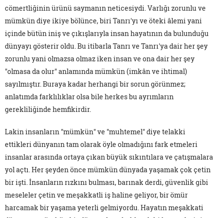
cömertliğinin ürünü saymanın neticesiydi. Varlığı zorunlu ve
mümkün diye ikiye bölünce, biri Tanrı'yı ve öteki âlemi yani
içinde bütün iniş ve çıkışlarıyla insan hayatının da bulunduğu
dünyayı gösterir oldu. Bu itibarla Tanrı ve Tanrı'ya dair her şey
zorunlu yani olmazsa olmaz iken insan ve ona dair her şey
"olmasa da olur" anlamında mümkün (imkân ve ihtimal)
sayılmıştır. Buraya kadar herhangi bir sorun görünmez;
anlatımda farklılıklar olsa bile herkes bu ayrımların
gerekliliğinde hemfikirdir.
Lakin insanların "mümkün" ve "muhtemel" diye telakki
ettikleri dünyanın tam olarak öyle olmadığını fark etmeleri
insanlar arasında ortaya çıkan büyük sıkıntılara ve çatışmalara
yol açtı. Her şeyden önce mümkün dünyada yaşamak çok çetin
bir işti. İnsanların rızkını bulması, barınak derdi, güvenlik gibi
meseleler çetin ve meşakkatli iş haline geliyor, bir ömür
harcamak bir yaşama yeterli gelmiyordu. Hayatın meşakkati