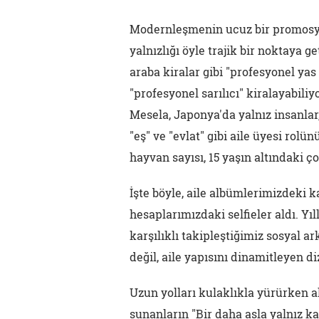
Modernleşmenin ucuz bir promosyon
yalnızlığı öyle trajik bir noktaya g
araba kiralar gibi "profesyonel yas
"profesyonel sarılıcı" kiralayabili
Mesela, Japonya'da yalnız insanlar
"eş" ve "evlat" gibi aile üyesi rol
hayvan sayısı, 15 yaşın altındaki ç
İşte böyle, aile albümlerimizdeki k
hesaplarımızdaki selfieler aldı. Yı
karşılıklı takipleştiğimiz sosyal a
değil, aile yapısını dinamitleyen diz
Uzun yolları kulaklıkla yürürken a
sunanların "Bir daha asla yalnız ka