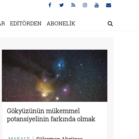
AR
EDİTÖRDEN
ABONELİK
Gökyüzünün mükemmel
potansiyelinin farkında olmak
MAKALE
Süleyman Akgüneş