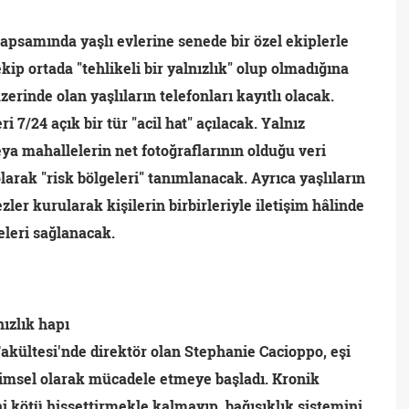
apsamında yaşlı evlerine senede bir özel ekiplerle
ekip ortada "tehlikeli bir yalnızlık" olup olmadığına
erinde olan yaşlıların telefonları kayıtlı olacak.
i 7/24 açık bir tür "acil hat" açılacak. Yalnız
ya mahallelerin net fotoğraflarının olduğu veri
larak "risk bölgeleri" tanımlanacak. Ayrıca yaşlıların
ler kurularak kişilerin birbirleriyle iletişim hâlinde
eleri sağlanacak.
ızlık hapı
Fakültesi'nde direktör olan Stephanie Cacioppo, eşi
limsel olarak mücadele etmeye başladı. Kronik
ni kötü hissettirmekle kalmayıp, bağışıklık sistemini