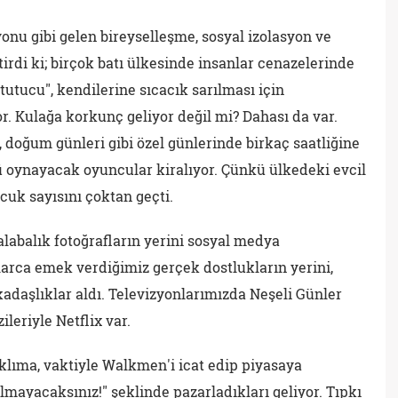
u gibi gelen bireyselleşme, sosyal izolasyon ve
etirdi ki; birçok batı ülkesinde insanlar cenazelerinde
 tutucu", kendilerine sıcacık sarılması için
yor. Kulağa korkunç geliyor değil mi? Dahası da var.
, doğum günleri gibi özel günlerinde birkaç saatliğine
ünü oynayacak oyuncular kiralıyor. Çünkü ülkedeki evcil
ocuk sayısını çoktan geçti.
alabalık fotoğrafların yerini sosyal medya
llarca emek verdiğimiz gerçek dostlukların yerini,
rkadaşlıklar aldı. Televizyonlarımızda Neşeli Günler
ileriyle Netflix var.
klıma, vaktiyle Walkmen'i icat edip piyasaya
lmayacaksınız!" şeklinde pazarladıkları geliyor. Tıpkı