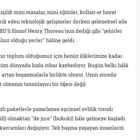
 kişilik mini masalar, mini öğünler, kullan-at hayat
teşvik eden teknolojik gelişmeler derken geleneksel aile
D'li filozof Henry Thoreau'nun dediği gibi "şehirler
lnız olduğu yerler" hâline geldi.
ü bir toplum olduğumuz için henüz iliklerimize kadar
tüm dünyada hızla itibar kaybediyor. Bugün belki hâlâ
u artan boşanmalarla birlikte oluyor. Uzun süredir
 olmanın tanımlayıcı bir öğesi değil.
zlı paketlerle pazarlanan eşcinsel evlilik trendi
iilî) olmaktan "de jure" (hukukî) hâle gelmeye başladı.
kavramları değişiyor. Tek başına yaşayan insanların