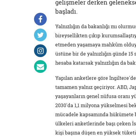
gelişmeler derken gelenekse
başladı.
Yalnızlığın da bakanlığı mı olurmuş
bireysellikten çıkıp kurumsallaştı
etmeden yaşamaya mahkûm olduysa,
üstüne bir de yalnızlığın günde 15
hesaba katarsak yalnızlığın da baka
Yapılan anketlere göre İngiltere'd
tamamen yalnız geçiriyor. ABD, Ja
yaşayanların genel nüfusa oranı yü
2030'da 1,1 milyona yükselmesi bek
mücadele kapsamında hükümete ba
ülkeleri anketlerinde başı çeken 
kişi başına düşen en yüksek tüket