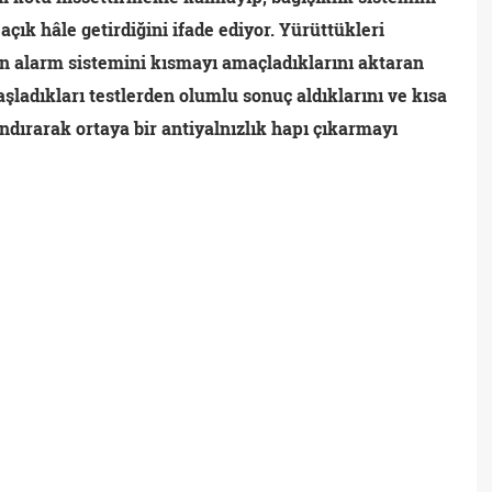
çık hâle getirdiğini ifade ediyor. Yürüttükleri
en alarm sistemini kısmayı amaçladıklarını aktaran
başladıkları testlerden olumlu sonuç aldıklarını ve kısa
ndırarak ortaya bir antiyalnızlık hapı çıkarmayı