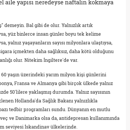
l aile yapısı neredeyse naftalin kokmaya
" demeyin. Bal gibi de olur. Yalnızlık artık
ysa, yüz binlerce insan günler boyu tek kelime
 yalnız yaşayanların sayısı milyonlara ulaştıysa,
 sigara içmekten daha sağlıksız, daha kötü olduğunu
nlığı olur. Nitekim İngiltere'de var.
e 60 yaşın üzerindeki yarım milyon kişi günlerini
ponya, Fransa ve Almanya gibi birçok ülkede yalnız
zde 50'lilere yaklaşmış durumda. Yalnız sayısının
lenen Hollanda'da Sağlık Bakanı yalnızlıkla
zı tedbir programları sundu. Dünyanın en mutlu
İsveç ve Danimarka olsa da, antidepresan kullanımında
im seviyesi İskandinav ülkelerinde.