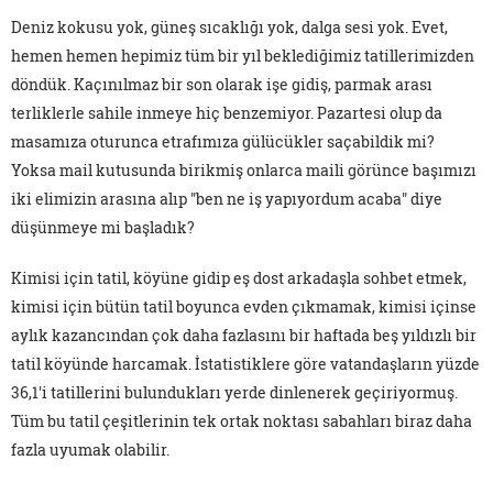
Deniz kokusu yok, güneş sıcaklığı yok, dalga sesi yok. Evet,
hemen hemen hepimiz tüm bir yıl beklediğimiz tatillerimizden
döndük. Kaçınılmaz bir son olarak işe gidiş, parmak arası
terliklerle sahile inmeye hiç benzemiyor. Pazartesi olup da
masamıza oturunca etrafımıza gülücükler saçabildik mi?
Yoksa mail kutusunda birikmiş onlarca maili görünce başımızı
iki elimizin arasına alıp "ben ne iş yapıyordum acaba" diye
düşünmeye mi başladık?
Kimisi için tatil, köyüne gidip eş dost arkadaşla sohbet etmek,
kimisi için bütün tatil boyunca evden çıkmamak, kimisi içinse
aylık kazancından çok daha fazlasını bir haftada beş yıldızlı bir
tatil köyünde harcamak. İstatistiklere göre vatandaşların yüzde
36,1'i tatillerini bulundukları yerde dinlenerek geçiriyormuş.
Tüm bu tatil çeşitlerinin tek ortak noktası sabahları biraz daha
fazla uyumak olabilir.