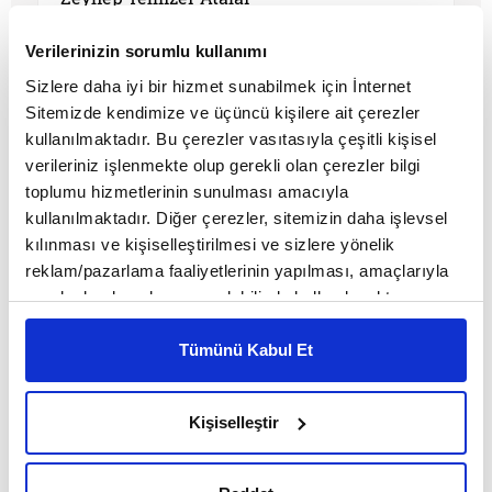
Verilerinizin sorumlu kullanımı
Sizlere daha iyi bir hizmet sunabilmek için İnternet
Sitemizde kendimize ve üçüncü kişilere ait çerezler
kullanılmaktadır. Bu çerezler vasıtasıyla çeşitli kişisel
verileriniz işlenmekte olup gerekli olan çerezler bilgi
toplumu hizmetlerinin sunulması amacıyla
kullanılmaktadır. Diğer çerezler, sitemizin daha işlevsel
kılınması ve kişiselleştirilmesi ve sizlere yönelik
reklam/pazarlama faaliyetlerinin yapılması, amaçlarıyla
sınırlı olarak açık rızanız dahilinde kullanılacaktır.
Çerezlere ilişkin tercihlerinizi çerez paneli vasıtasıyla
Dünya sinemasında İstanbul
belirleyebilirsiniz. Çerezlere ilişkin detaylı bilgi için
Tümünü Kabul Et
Ayarlar butonuna tıklayabilir,
Çerez Bilgilendirme
Metnimizi ziyaret edebilirsiniz.
MAKALE
Kişiselleştir
6698 sayılı Kişisel Verilerin Korunması Kanunu uyarınca
Mesut Aytekin
hazırlanmış olan İnternet Sitesi Aydınlatma Metnimizi
okumak ve sitemizi ziyaretiniz kapsamında