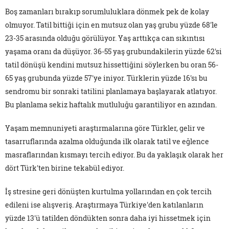
Boş zamanları bırakıp sorumluluklara dönmek pek de kolay
olmuyor. Tatil bittiği için en mutsuz olan yaş grubu yüzde 68'le
23-35 arasında olduğu görülüyor. Yaş arttıkça can sıkıntısı
yaşama oranı da düşüyor. 36-55 yaş grubundakilerin yüzde 62'si
tatil dönüşü kendini mutsuz hissettiğini söylerken bu oran 56-
65 yaş grubunda yüzde 57'ye iniyor. Türklerin yüzde 16'sı bu
sendromu bir sonraki tatilini planlamaya başlayarak atlatıyor.
Bu planlama sekiz haftalık mutluluğu garantiliyor en azından.
Yaşam memnuniyeti araştırmalarına göre Türkler, gelir ve
tasarruflarında azalma olduğunda ilk olarak tatil ve eğlence
masraflarından kısmayı tercih ediyor. Bu da yaklaşık olarak her
dört Türk'ten birine tekabül ediyor.
İş stresine geri dönüşten kurtulma yollarından en çok tercih
edileni ise alışveriş. Araştırmaya Türkiye'den katılanların
yüzde 13'ü tatilden döndükten sonra daha iyi hissetmek için