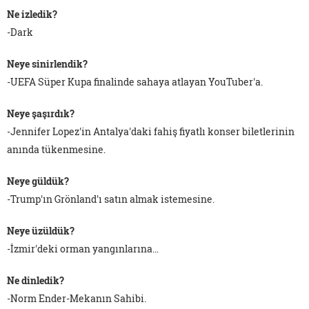
Ne izledik?
-Dark
Neye sinirlendik?
-UEFA Süper Kupa finalinde sahaya atlayan YouTuber'a.
Neye şaşırdık?
-Jennifer Lopez'in Antalya'daki fahiş fiyatlı konser biletlerinin
anında tükenmesine.
Neye güldük?
-Trump'ın Grönland'ı satın almak istemesine.
Neye üzüldük?
-İzmir'deki orman yangınlarına…
Ne dinledik?
-Norm Ender-Mekanın Sahibi.