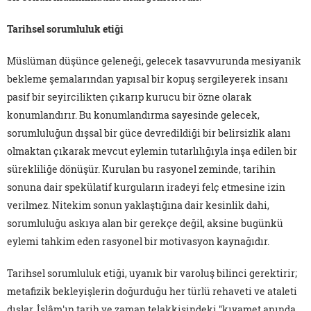
Tarihsel sorumluluk etiği
Müslüman düşünce geleneği, gelecek tasavvurunda mesiyanik
bekleme şemalarından yapısal bir kopuş sergileyerek insanı
pasif bir seyircilikten çıkarıp kurucu bir özne olarak
konumlandırır. Bu konumlandırma sayesinde gelecek,
sorumluluğun dışsal bir güce devredildiği bir belirsizlik alanı
olmaktan çıkarak mevcut eylemin tutarlılığıyla inşa edilen bir
sürekliliğe dönüşür. Kurulan bu rasyonel zeminde, tarihin
sonuna dair spekülatif kurguların iradeyi felç etmesine izin
verilmez. Nitekim sonun yaklaştığına dair kesinlik dahi,
sorumluluğu askıya alan bir gerekçe değil, aksine bugünkü
eylemi tahkim eden rasyonel bir motivasyon kaynağıdır.
Tarihsel sorumluluk etiği, uyanık bir varoluş bilinci gerektirir;
metafizik bekleyişlerin doğurduğu her türlü rehaveti ve ataleti
dışlar. İslâm'ın tarih ve zaman telakkisindeki "kıyamet anında