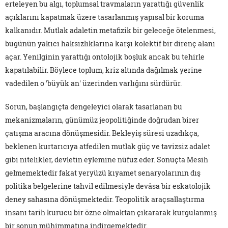
erteleyen bu algı, toplumsal travmaların yarattığı güvenlik
açıklarını kapatmak üzere tasarlanmış yapısal bir koruma
kalkanıdır. Mutlak adaletin metafizik bir geleceğe ötelenmesi,
bugünün yakıcı haksızlıklarına karşı kolektif bir direnç alanı
açar. Yenilginin yarattığı ontolojik boşluk ancak bu tehirle
kapatılabilir. Böylece toplum, kriz altında dağılmak yerine
vadedilen o 'büyük an' üzerinden varlığını sürdürür.
Sorun, başlangıçta dengeleyici olarak tasarlanan bu
mekanizmaların, günümüz jeopolitiğinde doğrudan birer
çatışma aracına dönüşmesidir. Bekleyiş süresi uzadıkça,
beklenen kurtarıcıya atfedilen mutlak güç ve tavizsiz adalet
gibi nitelikler, devletin eylemine nüfuz eder. Sonuçta Mesih
gelmemektedir fakat yeryüzü kıyamet senaryolarının dış
politika belgelerine tahvil edilmesiyle devâsa bir eskatolojik
deney sahasına dönüşmektedir. Teopolitik araçsallaştırma
insanı tarih kurucu bir özne olmaktan çıkararak kurgulanmış
bir sonun mühimmatına indirgemektedir.