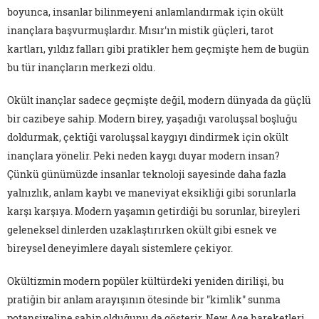
boyunca, insanlar bilinmeyeni anlamlandırmak için okült
inançlara başvurmuşlardır. Mısır'ın mistik güçleri, tarot
kartları, yıldız falları gibi pratikler hem geçmişte hem de bugün
bu tür inançların merkezi oldu.
Okült inançlar sadece geçmişte değil, modern dünyada da güçlü
bir cazibeye sahip. Modern birey, yaşadığı varoluşsal boşluğu
doldurmak, çektiği varoluşsal kaygıyı dindirmek için okült
inançlara yönelir. Peki neden kaygı duyar modern insan?
Çünkü günümüzde insanlar teknoloji sayesinde daha fazla
yalnızlık, anlam kaybı ve maneviyat eksikliği gibi sorunlarla
karşı karşıya. Modern yaşamın getirdiği bu sorunlar, bireyleri
geleneksel dinlerden uzaklaştırırken okült gibi esnek ve
bireysel deneyimlere dayalı sistemlere çekiyor.
Okültizmin modern popüler kültürdeki yeniden dirilişi, bu
pratiğin bir anlam arayışının ötesinde bir "kimlik" sunma
potansiyeline sahip olduğunu da gösterir. New Age hareketleri,