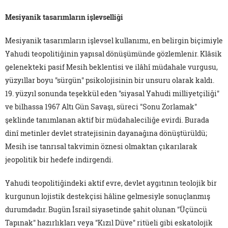
Mesiyanik tasarımların işlevselliği
Mesiyanik tasarımların işlevsel kullanımı, en belirgin biçimiyle
Yahudi teopolitiğinin yapısal dönüşümünde gözlemlenir. Klâsik
gelenekteki pasif Mesih beklentisi ve ilâhî müdahale vurgusu,
yüzyıllar boyu "sürgün" psikolojisinin bir unsuru olarak kaldı.
19. yüzyıl sonunda teşekkül eden "siyasal Yahudi milliyetçiliği"
ve bilhassa 1967 Altı Gün Savaşı, süreci "Sonu Zorlamak"
şeklinde tanımlanan aktif bir müdahaleciliğe evirdi. Burada
dinî metinler devlet stratejisinin dayanağına dönüştürüldü;
Mesih ise tanrısal takvimin öznesi olmaktan çıkarılarak
jeopolitik bir hedefe indirgendi.
Yahudi teopolitiğindeki aktif evre, devlet aygıtının teolojik bir
kurgunun lojistik destekçisi hâline gelmesiyle sonuçlanmış
durumdadır. Bugün İsrail siyasetinde şahit olunan "Üçüncü
Tapınak" hazırlıkları veya "Kızıl Düve" ritüeli gibi eskatolojik