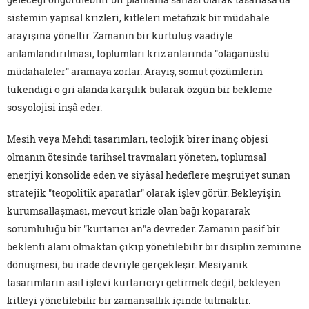
sistemin yapısal krizleri, kitleleri metafizik bir müdahale
arayışına yöneltir. Zamanın bir kurtuluş vaadiyle
anlamlandırılması, toplumları kriz anlarında "olağanüstü
müdahaleler" aramaya zorlar. Arayış, somut çözümlerin
tükendiği o gri alanda karşılık bularak özgün bir bekleme
sosyolojisi inşâ eder.
Mesih veya Mehdi tasarımları, teolojik birer inanç objesi
olmanın ötesinde tarihsel travmaları yöneten, toplumsal
enerjiyi konsolide eden ve siyâsal hedeflere meşruiyet sunan
stratejik "teopolitik aparatlar" olarak işlev görür. Bekleyişin
kurumsallaşması, mevcut krizle olan bağı kopararak
sorumluluğu bir "kurtarıcı an"a devreder. Zamanın pasif bir
beklenti alanı olmaktan çıkıp yönetilebilir bir disiplin zeminine
dönüşmesi, bu irade devriyle gerçekleşir. Mesiyanik
tasarımların asıl işlevi kurtarıcıyı getirmek değil, bekleyen
kitleyi yönetilebilir bir zamansallık içinde tutmaktır.