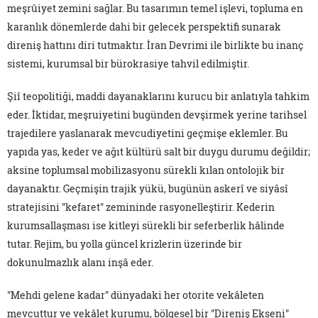
meşrûiyet zemini sağlar. Bu tasarımın temel işlevi, topluma en
karanlık dönemlerde dahi bir gelecek perspektifi sunarak
direniş hattını diri tutmaktır. İran Devrimi ile birlikte bu inanç
sistemi, kurumsal bir bürokrasiye tahvil edilmiştir.
Şiî teopolitiği, maddi dayanaklarını kurucu bir anlatıyla tahkim
eder. İktidar, meşruiyetini bugünden devşirmek yerine tarihsel
trajedilere yaslanarak mevcudiyetini geçmişe eklemler. Bu
yapıda yas, keder ve ağıt kültürü salt bir duygu durumu değildir;
aksine toplumsal mobilizasyonu sürekli kılan ontolojik bir
dayanaktır. Geçmişin trajik yükü, bugünün askerî ve siyâsî
stratejisini "kefaret" zemininde rasyonelleştirir. Kederin
kurumsallaşması ise kitleyi sürekli bir seferberlik hâlinde
tutar. Rejim, bu yolla güncel krizlerin üzerinde bir
dokunulmazlık alanı inşâ eder.
"Mehdi gelene kadar" dünyadaki her otorite vekâleten
mevcuttur ve vekâlet kurumu, bölgesel bir "Direniş Ekseni"