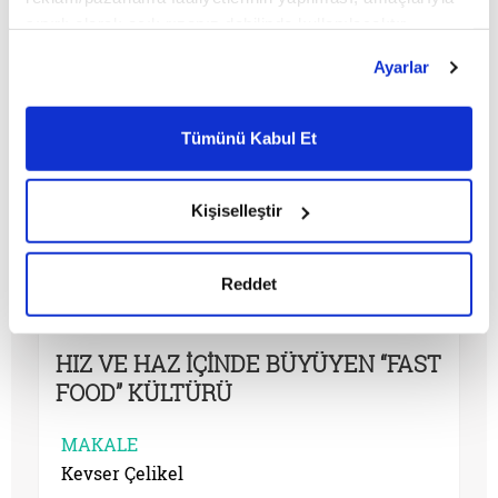
sınırlı olarak açık rızanız dahilinde kullanılacaktır.
Çerezlere ilişkin tercihlerinizi çerez paneli vasıtasıyla
Ayarlar
belirleyebilirsiniz. Çerezlere ilişkin detaylı bilgi için
Ayarlar butonuna tıklayabilir,
Çerez Bilgilendirme
Metnimizi ziyaret edebilirsiniz.
Tümünü Kabul Et
6698 sayılı Kişisel Verilerin Korunması Kanunu uyarınca
hazırlanmış olan İnternet Sitesi Aydınlatma Metnimizi
okumak ve sitemizi ziyaretiniz kapsamında
Kişiselleştir
gerçekleştirilen veri işleme faaliyetleri ile ilgili daha
detaylı bilgi almak için lütfen
tıklayınız.
Reddet
HIZ VE HAZ İÇİNDE BÜYÜYEN “FAST
FOOD” KÜLTÜRÜ
MAKALE
Kevser Çelikel