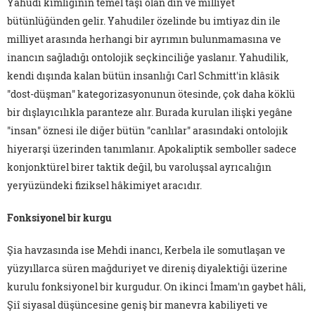
Yahudi kimliğinin temel taşı olan din ve milliyet
bütünlüğünden gelir. Yahudiler özelinde bu imtiyaz din ile
milliyet arasında herhangi bir ayrımın bulunmamasına ve
inancın sağladığı ontolojik seçkinciliğe yaslanır. Yahudilik,
kendi dışında kalan bütün insanlığı Carl Schmitt'in klâsik
"dost-düşman" kategorizasyonunun ötesinde, çok daha köklü
bir dışlayıcılıkla paranteze alır. Burada kurulan ilişki yegâne
"insan" öznesi ile diğer bütün "canlılar" arasındaki ontolojik
hiyerarşi üzerinden tanımlanır. Apokaliptik semboller sadece
konjonktürel birer taktik değil, bu varoluşsal ayrıcalığın
yeryüzündeki fiziksel hâkimiyet aracıdır.
Fonksiyonel bir kurgu
Şia havzasında ise Mehdi inancı, Kerbela ile somutlaşan ve
yüzyıllarca süren mağduriyet ve direniş diyalektiği üzerine
kurulu fonksiyonel bir kurgudur. On ikinci İmam'ın gaybet hâli,
Şiî siyasal düşüncesine geniş bir manevra kabiliyeti ve