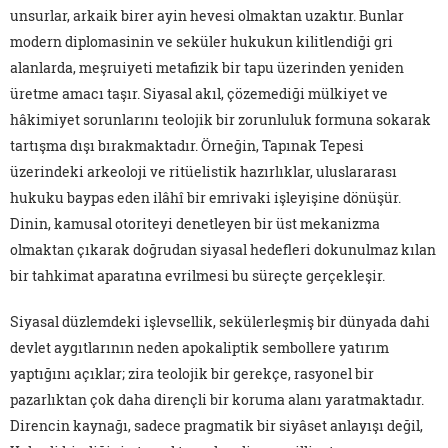
unsurlar, arkaik birer ayin hevesi olmaktan uzaktır. Bunlar
modern diplomasinin ve seküler hukukun kilitlendiği gri
alanlarda, meşruiyeti metafizik bir tapu üzerinden yeniden
üretme amacı taşır. Siyasal akıl, çözemediği mülkiyet ve
hâkimiyet sorunlarını teolojik bir zorunluluk formuna sokarak
tartışma dışı bırakmaktadır. Örneğin, Tapınak Tepesi
üzerindeki arkeoloji ve ritüelistik hazırlıklar, uluslararası
hukuku baypas eden ilâhî bir emrivaki işleyişine dönüşür.
Dinin, kamusal otoriteyi denetleyen bir üst mekanizma
olmaktan çıkarak doğrudan siyasal hedefleri dokunulmaz kılan
bir tahkimat aparatına evrilmesi bu süreçte gerçekleşir.
Siyasal düzlemdeki işlevsellik, sekülerleşmiş bir dünyada dahi
devlet aygıtlarının neden apokaliptik sembollere yatırım
yaptığını açıklar; zira teolojik bir gerekçe, rasyonel bir
pazarlıktan çok daha dirençli bir koruma alanı yaratmaktadır.
Direncin kaynağı, sadece pragmatik bir siyâset anlayışı değil,