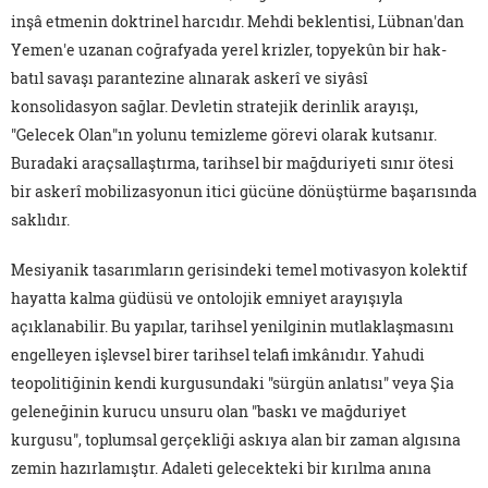
inşâ etmenin doktrinel harcıdır. Mehdi beklentisi, Lübnan'dan
Yemen'e uzanan coğrafyada yerel krizler, topyekûn bir hak-
batıl savaşı parantezine alınarak askerî ve siyâsî
konsolidasyon sağlar. Devletin stratejik derinlik arayışı,
"Gelecek Olan"ın yolunu temizleme görevi olarak kutsanır.
Buradaki araçsallaştırma, tarihsel bir mağduriyeti sınır ötesi
bir askerî mobilizasyonun itici gücüne dönüştürme başarısında
saklıdır.
Mesiyanik tasarımların gerisindeki temel motivasyon kolektif
hayatta kalma güdüsü ve ontolojik emniyet arayışıyla
açıklanabilir. Bu yapılar, tarihsel yenilginin mutlaklaşmasını
engelleyen işlevsel birer tarihsel telafi imkânıdır. Yahudi
teopolitiğinin kendi kurgusundaki "sürgün anlatısı" veya Şia
geleneğinin kurucu unsuru olan "baskı ve mağduriyet
kurgusu", toplumsal gerçekliği askıya alan bir zaman algısına
zemin hazırlamıştır. Adaleti gelecekteki bir kırılma anına