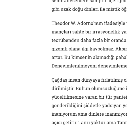
sentez desenlere sahiptir: İçeriğ
gibi uzak doğu dinleri ile mistik öğr
Theodor W. Adorno'nun ifadesiyle y
inançları sahte bir irrasyonellik 
tecrübenden daha fazla bir oranda 
gizemli olana ilgi kaybolmaz. Aksi
artar. Bu kimsenin alamadığı pahal
Deneyimlenilmeyeni deneyimlemek 
Çağdaş insan dünyaya fırlatılmış o
dirilmiştir. Ruhun ölümsüzlüğüne 
yüceltilmesine varan bir tür pante
gönderildiğini şiddetle yadsıyan yen
inanıyorum ama dinlere inanmıyor
açısı getirir. Tanrı yoktur ama Tanr