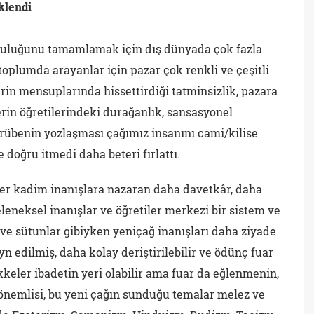
klendi
culuğunu tamamlamak için dış dünyada çok fazla
plumda arayanlar için pazar çok renkli ve çeşitli
erin mensuplarında hissettirdiği tatminsizlik, pazara
in öğretilerindeki durağanlık, sansasyonel
crübenin yozlaşması çağımız insanını cami/kilise
 doğru itmedi daha beteri fırlattı.
er kadim inanışlara nazaran daha davetkâr, daha
Geleneksel inanışlar ve öğretiler merkezi bir sistem ve
ve sütunlar gibiyken yeniçağ inanışları daha ziyade
yn edilmiş, daha kolay deriştirilebilir ve ödünç fuar
ekkeler ibadetin yeri olabilir ama fuar da eğlenmenin,
n önemlisi, bu yeni çağın sunduğu temalar melez ve