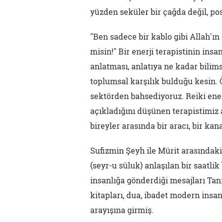
yüzden seküler bir çağda değil, po
"Ben sadece bir kablo gibi Allah'ın
misin!" Bir enerji terapistinin ins
anlatması, anlatıya ne kadar bilimse
toplumsal karşılık bulduğu kesin. Öy
sektörden bahsediyoruz. Reiki enerj
açıkladığını düşünen terapistimiz a
bireyler arasında bir aracı, bir ka
Sufizmin Şeyh ile Mürit arasındaki
(seyr-u süluk) anlaşılan bir saatlik
insanlığa gönderdiği mesajları Tan
kitapları, dua, ibadet modern insa
arayışına girmiş.