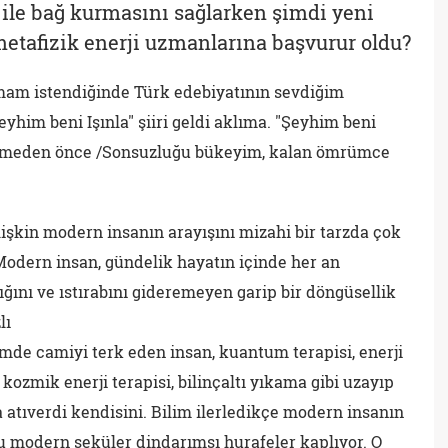
ı ile bağ kurmasını sağlarken şimdi yeni
metafizik enerji uzmanlarına başvurur oldu?
zmam istendiğinde Türk edebiyatının sevdiğim
him beni Işınla" şiiri geldi aklıma. "Şeyhim beni
 bitmeden önce /Sonsuzluğu bükeyim, kalan ömrümce
işkin modern insanın arayışını mizahi bir tarzda çok
 Modern insan, gündelik hayatın içinde her an
ğını ve ıstırabını gideremeyen garip bir döngüsellik
lı
imde camiyi terk eden insan, kuantum terapisi, enerji
, kozmik enerji terapisi, bilinçaltı yıkama gibi uzayıp
a atıverdi kendisini. Bilim ilerledikçe modern insanın
u modern seküler dindarımsı hurafeler kaplıyor. O