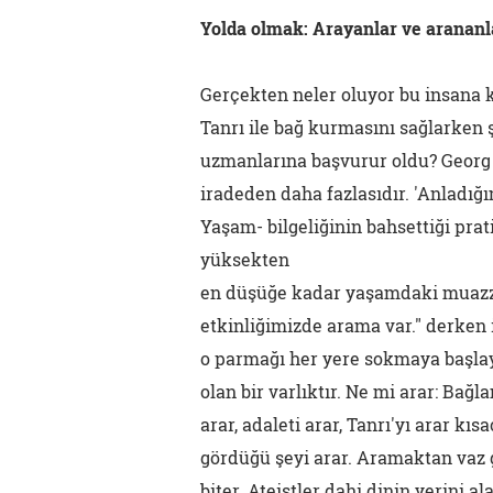
Yolda olmak: Arayanlar ve arananl
Gerçekten neler oluyor bu insana ki
Tanrı ile bağ kurmasını sağlarken ş
uzmanlarına başvurur oldu? Georg
iradeden daha fazlasıdır. 'Anladığ
Yaşam- bilgeliğinin bahsettiği pra
yüksekten
en düşüğe kadar yaşamdaki muazzam
etkinliğimizde arama var." derken 
o parmağı her yere sokmaya başlay
olan bir varlıktır. Ne mi arar: Bağl
arar, adaleti arar, Tanrı'yı arar kı
gördüğü şeyi arar. Aramaktan vaz 
biter. Ateistler dahi dinin yerini a