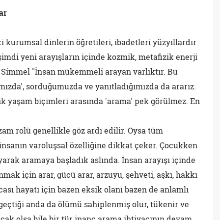
ar
 kurumsal dinlerin öğretileri, ibadetleri yüzyıllardır
imdi yeni arayışların içinde kozmik, metafizik enerji
 Simmel "İnsan mükemmeli arayan varlıktır. Bu
ımızda', sorduğumuzda ve yanıtladığımızda da ararız.
tik yaşam biçimleri arasında 'arama' pek görülmez. En
 rolü genellikle göz ardı edilir. Oysa tüm
insanın varoluşsal özelliğine dikkat çeker. Çocukken
arak aramaya başladık aslında. İnsan arayışı içinde
anmak için arar, gücü arar, arzuyu, şehveti, aşkı, hakkı
sacası hayatı için bazen eksik olanı bazen de anlamlı
geçtiği anda da ölümü sahiplenmiş olur, tükenir ve
lacak olsa bile bir tür inanç arama ihtiyacının devam