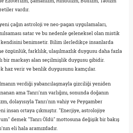
inde Ezoterizm, Şamanizm, Hinduizm, Budizm, Taoizm
etiler vardır.
eni çağın astroloji ve neo-pagan uygulamaları,
yanılsaması satar ve bu nedenle geleneksel olan mistik
kendisini benimsetir. Bilim ilerledikçe insanlarda
ne özgünlük, farklılık, ulaşılmazlık duygusu daha fazla
ı bir markayı alan seçilmişlik duygusu gibidir.
haz verir ve benlik duygusunu kamçılar.
lmanın verdiği yabancılaşmayla gizciliği yeniden
inanan ama Tanrı'nın varlığını, sonunda doğanın
izm, dolayısıyla Tanrı'nın vahiy ve Peygamber
i insan ortaya çıkmıştır. "Enerjiye, astrolojiye
um" demek "Tanrı Öldü" mottosuna değişik bir bakış
ı'nın eli hala aramızdadır.