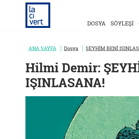
DOSYA
SÖYLEŞİ
ANA SAYFA
Dosya
ŞEYHİM BENİ IŞINLA
Hilmi Demir: ŞEY
IŞINLASANA!