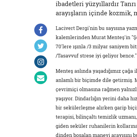
ibadetleri yüzyıllardır Tanr
arayışların içinde kozmik, 
Lacivert Dergi'nin bu sayısına ya
kalemlerinden Murat Menteş'in "Şey
70'lere ışınla /3 milyar saniyem
/Tasavvuf strese iyi geliyor bence."
Menteş aslında yaşadığımız çağa il
anlamlı bir biçimde dile getirmiş.
çevrimiçi olmasına rağmen yalnızlı
yaşıyor. Dindarlığın yerini daha hız
bir sekülerleşme alırken garip biç
terapisi, bilinçaltı temizlik uzmanı
giden seküler ruhanilerin kolların
dinden boşalan manevi arayışını b