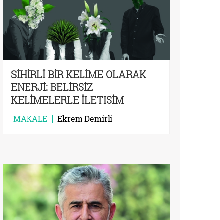
SİHİRLİ BİR KELİME OLARAK
ENERJİ: BELİRSİZ
KELİMELERLE İLETIŞİM
SORUNU VEYA ANLAŞMADAN
MAKALE
Ekrem Demirli
KONUŞMA ARZUSU