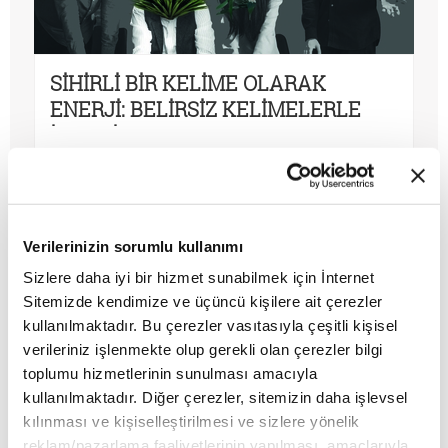
SİHİRLİ BİR KELİME OLARAK
ENERJİ: BELİRSİZ KELİMELERLE
İLETIŞİM SORUNU VEYA
MAKALE
ANLAŞMADAN KONUŞMA ARZUSU
Ekrem Demirli
Verilerinizin sorumlu kullanımı
Sizlere daha iyi bir hizmet sunabilmek için İnternet
Sitemizde kendimize ve üçüncü kişilere ait çerezler
kullanılmaktadır. Bu çerezler vasıtasıyla çeşitli kişisel
verileriniz işlenmekte olup gerekli olan çerezler bilgi
toplumu hizmetlerinin sunulması amacıyla
kullanılmaktadır. Diğer çerezler, sitemizin daha işlevsel
kılınması ve kişiselleştirilmesi ve sizlere yönelik
reklam/pazarlama faaliyetlerinin yapılması, amaçlarıyla