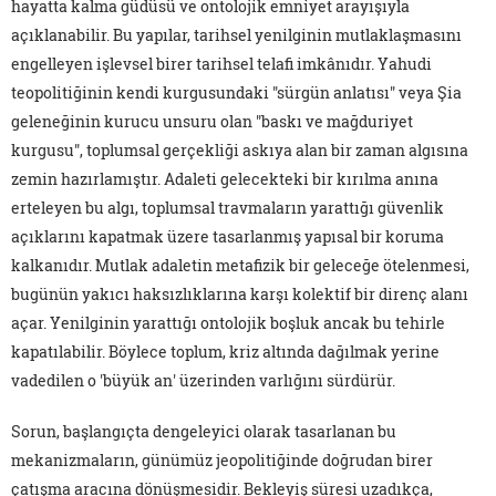
hayatta kalma güdüsü ve ontolojik emniyet arayışıyla
açıklanabilir. Bu yapılar, tarihsel yenilginin mutlaklaşmasını
engelleyen işlevsel birer tarihsel telafi imkânıdır. Yahudi
teopolitiğinin kendi kurgusundaki "sürgün anlatısı" veya Şia
geleneğinin kurucu unsuru olan "baskı ve mağduriyet
kurgusu", toplumsal gerçekliği askıya alan bir zaman algısına
zemin hazırlamıştır. Adaleti gelecekteki bir kırılma anına
erteleyen bu algı, toplumsal travmaların yarattığı güvenlik
açıklarını kapatmak üzere tasarlanmış yapısal bir koruma
kalkanıdır. Mutlak adaletin metafizik bir geleceğe ötelenmesi,
bugünün yakıcı haksızlıklarına karşı kolektif bir direnç alanı
açar. Yenilginin yarattığı ontolojik boşluk ancak bu tehirle
kapatılabilir. Böylece toplum, kriz altında dağılmak yerine
vadedilen o 'büyük an' üzerinden varlığını sürdürür.
Sorun, başlangıçta dengeleyici olarak tasarlanan bu
mekanizmaların, günümüz jeopolitiğinde doğrudan birer
çatışma aracına dönüşmesidir. Bekleyiş süresi uzadıkça,