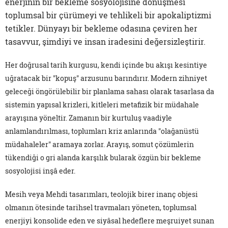
enerjinin bir bekleme sosyolojisine dönüşmesi
toplumsal bir çürümeyi ve tehlikeli bir apokaliptizmi
tetikler. Dünyayı bir bekleme odasına çeviren her
tasavvur, şimdiyi ve insan iradesini değersizleştirir.
Her doğrusal tarih kurgusu, kendi içinde bu akışı kesintiye
uğratacak bir "kopuş" arzusunu barındırır. Modern zihniyet
geleceği öngörülebilir bir planlama sahası olarak tasarlasa da
sistemin yapısal krizleri, kitleleri metafizik bir müdahale
arayışına yöneltir. Zamanın bir kurtuluş vaadiyle
anlamlandırılması, toplumları kriz anlarında "olağanüstü
müdahaleler" aramaya zorlar. Arayış, somut çözümlerin
tükendiği o gri alanda karşılık bularak özgün bir bekleme
sosyolojisi inşâ eder.
Mesih veya Mehdi tasarımları, teolojik birer inanç objesi
olmanın ötesinde tarihsel travmaları yöneten, toplumsal
enerjiyi konsolide eden ve siyâsal hedeflere meşruiyet sunan