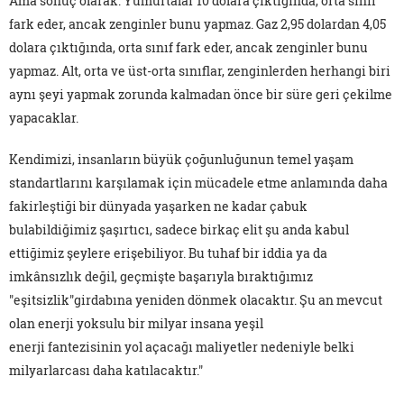
Ama sonuç olarak: Yumurtalar 10 dolara çıktığında, orta sınıf
fark eder, ancak zenginler bunu yapmaz. Gaz 2,95 dolardan 4,05
dolara çıktığında, orta sınıf fark eder, ancak zenginler bunu
yapmaz. Alt, orta ve üst-orta sınıflar, zenginlerden herhangi biri
aynı şeyi yapmak zorunda kalmadan önce bir süre geri çekilme
yapacaklar.
Kendimizi, insanların büyük çoğunluğunun temel yaşam
standartlarını karşılamak için mücadele etme anlamında daha
fakirleştiği bir dünyada yaşarken ne kadar çabuk
bulabildiğimiz şaşırtıcı, sadece birkaç elit şu anda kabul
ettiğimiz şeylere erişebiliyor. Bu tuhaf bir iddia ya da
imkânsızlık değil, geçmişte başarıyla bıraktığımız
"eşitsizlik"girdabına yeniden dönmek olacaktır. Şu an mevcut
olan enerji yoksulu bir milyar insana yeşil
enerji fantezisinin yol açacağı maliyetler nedeniyle belki
milyarlarcası daha katılacaktır."