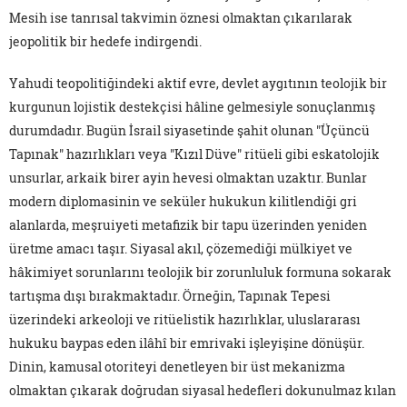
Mesih ise tanrısal takvimin öznesi olmaktan çıkarılarak
jeopolitik bir hedefe indirgendi.
Yahudi teopolitiğindeki aktif evre, devlet aygıtının teolojik bir
kurgunun lojistik destekçisi hâline gelmesiyle sonuçlanmış
durumdadır. Bugün İsrail siyasetinde şahit olunan "Üçüncü
Tapınak" hazırlıkları veya "Kızıl Düve" ritüeli gibi eskatolojik
unsurlar, arkaik birer ayin hevesi olmaktan uzaktır. Bunlar
modern diplomasinin ve seküler hukukun kilitlendiği gri
alanlarda, meşruiyeti metafizik bir tapu üzerinden yeniden
üretme amacı taşır. Siyasal akıl, çözemediği mülkiyet ve
hâkimiyet sorunlarını teolojik bir zorunluluk formuna sokarak
tartışma dışı bırakmaktadır. Örneğin, Tapınak Tepesi
üzerindeki arkeoloji ve ritüelistik hazırlıklar, uluslararası
hukuku baypas eden ilâhî bir emrivaki işleyişine dönüşür.
Dinin, kamusal otoriteyi denetleyen bir üst mekanizma
olmaktan çıkarak doğrudan siyasal hedefleri dokunulmaz kılan