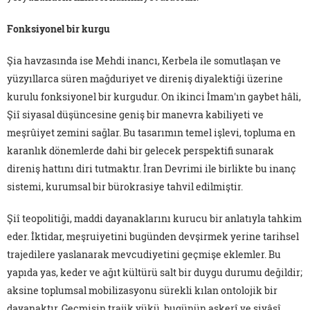
Fonksiyonel bir kurgu
Şia havzasında ise Mehdi inancı, Kerbela ile somutlaşan ve
yüzyıllarca süren mağduriyet ve direniş diyalektiği üzerine
kurulu fonksiyonel bir kurgudur. On ikinci İmam'ın gaybet hâli,
Şiî siyasal düşüncesine geniş bir manevra kabiliyeti ve
meşrûiyet zemini sağlar. Bu tasarımın temel işlevi, topluma en
karanlık dönemlerde dahi bir gelecek perspektifi sunarak
direniş hattını diri tutmaktır. İran Devrimi ile birlikte bu inanç
sistemi, kurumsal bir bürokrasiye tahvil edilmiştir.
Şiî teopolitiği, maddi dayanaklarını kurucu bir anlatıyla tahkim
eder. İktidar, meşruiyetini bugünden devşirmek yerine tarihsel
trajedilere yaslanarak mevcudiyetini geçmişe eklemler. Bu
yapıda yas, keder ve ağıt kültürü salt bir duygu durumu değildir;
aksine toplumsal mobilizasyonu sürekli kılan ontolojik bir
dayanaktır. Geçmişin trajik yükü, bugünün askerî ve siyâsî