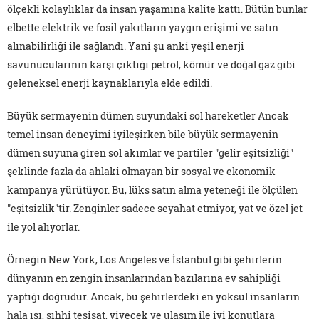
ölçekli kolaylıklar da insan yaşamına kalite kattı. Bütün bunlar
elbette elektrik ve fosil yakıtların yaygın erişimi ve satın
alınabilirliği ile sağlandı. Yani şu anki yeşil enerji
savunucularının karşı çıktığı petrol, kömür ve doğal gaz gibi
geleneksel enerji kaynaklarıyla elde edildi.
Büyük sermayenin dümen suyundaki sol hareketler Ancak
temel insan deneyimi iyileşirken bile büyük sermayenin
dümen suyuna giren sol akımlar ve partiler "gelir eşitsizliği"
şeklinde fazla da ahlaki olmayan bir sosyal ve ekonomik
kampanya yürütüyor. Bu, lüks satın alma yeteneği ile ölçülen
"eşitsizlik"tir. Zenginler sadece seyahat etmiyor, yat ve özel jet
ile yol alıyorlar.
Örneğin New York, Los Angeles ve İstanbul gibi şehirlerin
dünyanın en zengin insanlarından bazılarına ev sahipliği
yaptığı doğrudur. Ancak, bu şehirlerdeki en yoksul insanların
hala ısı, sıhhi tesisat, yiyecek ve ulaşım ile iyi konutlara