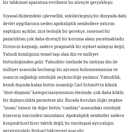
bir tahkimat aparatına evrilmesi bu süreçte gerçekleşir.
Siyasal düzlemdeki işlevsellik, sekülerleşmiş bir dünyada dahi
devlet aygıtlarının neden apokaliptik sembollere yatırım
yaptığını açıklar; zira teolojik bir gerekçe, rasyonel bir
pazarlıktan çok daha dirençli bir koruma alanı yaratmaktadır.
Direncin kaynağı, sadece pragmatik bir siyâset anlayışı değil,
Yahudi kimliğinin temel taşı olan din ve milliyet
bütünlüğünden gelir. Yahudiler özelinde bu imtiyaz din ile
milliyet arasında herhangi bir ayrımın bulunmamasına ve
inancın sağladığı ontolojik seçkinciliğe yaslanır. Yahudilik,
kendi dışında kalan bütün insanlığı Carl Schmitt'in klâsik
"dost-düşman" kategorizasyonunun ötesinde, çok daha köklü
bir dışlayıcılıkla paranteze alır. Burada kurulan ilişki yegâne
"insan" öznesi ile diğer bütün "canlılar" arasındaki ontolojik
hiyerarşi üzerinden tanımlanır. Apokaliptik semboller sadece
konjonktürel birer taktik değil, bu varoluşsal ayrıcalığın
yeryüzündeki fiziksel hâkimiyet aracıdır.