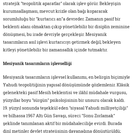
stratejik "teopolitik aparatlar" olarak işlev görür. Bekleyişin
kurumsallaşması, mevcut krizle olan bağı kopararak
sorumluluğu bir "kurtarıcı an"a devreder. Zamanın pasif bir
beklenti alanı olmaktan çıkıp yönetilebilir bir disiplin zeminine
dönüşmesi, bu irade devriyle gerçekleşir. Mesiyanik
tasarımların asıl işlevi kurtarıcıyı getirmek değil, bekleyen
kitleyi yönetilebilir bir zamansallık içinde tutmaktır.
Mesiyanik tasarımların işlevselliği
Mesiyanik tasarımların işlevsel kullanımı, en belirgin biçimiyle
Yahudi teopolitiğinin yapısal dönüşümünde gözlemlenir. Klâsik
gelenekteki pasif Mesih beklentisi ve ilâhî müdahale vurgusu,
yüzyıllar boyu "sürgün" psikolojisinin bir unsuru olarak kaldı.
19. yüzyıl sonunda teşekkül eden "siyasal Yahudi milliyetçiliği"
ve bilhassa 1967 Altı Gün Savaşı, süreci "Sonu Zorlamak"
şeklinde tanımlanan aktif bir müdahaleciliğe evirdi. Burada
dinî metinler devlet stratejisinin dayanağına dönüştürüldü;