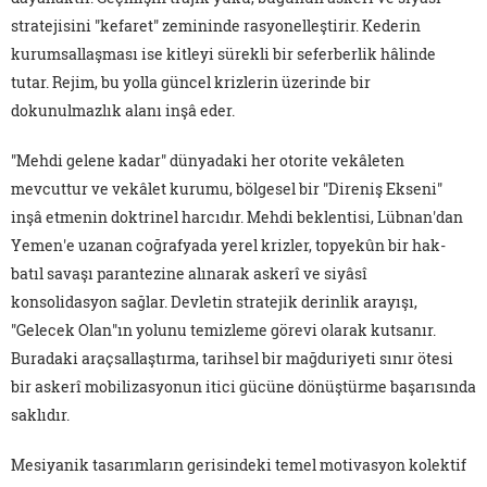
stratejisini "kefaret" zemininde rasyonelleştirir. Kederin
kurumsallaşması ise kitleyi sürekli bir seferberlik hâlinde
tutar. Rejim, bu yolla güncel krizlerin üzerinde bir
dokunulmazlık alanı inşâ eder.
"Mehdi gelene kadar" dünyadaki her otorite vekâleten
mevcuttur ve vekâlet kurumu, bölgesel bir "Direniş Ekseni"
inşâ etmenin doktrinel harcıdır. Mehdi beklentisi, Lübnan'dan
Yemen'e uzanan coğrafyada yerel krizler, topyekûn bir hak-
batıl savaşı parantezine alınarak askerî ve siyâsî
konsolidasyon sağlar. Devletin stratejik derinlik arayışı,
"Gelecek Olan"ın yolunu temizleme görevi olarak kutsanır.
Buradaki araçsallaştırma, tarihsel bir mağduriyeti sınır ötesi
bir askerî mobilizasyonun itici gücüne dönüştürme başarısında
saklıdır.
Mesiyanik tasarımların gerisindeki temel motivasyon kolektif