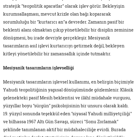
stratejik "teopolitik aparatlar" olarak işlev görür. Bekleyişin
kurumsallaşması, mevcut krizle olan bağı kopararak
sorumluluğu bir "kurtarıcı an"a devreder. Zamanın pasif bir
beklenti alanı olmaktan çıkıp yönetilebilir bir disiplin zeminine
dönüşmesi, bu irade devriyle gerçekleşir. Mesiyanik
tasarımların asıl işlevi kurtarıcıyı getirmek değil, bekleyen
kitleyi yönetilebilir bir zamansallık içinde tutmaktır.
Mesiyanik tasarımların işlevselliği
Mesiyanik tasarımların işlevsel kullanımı, en belirgin biçimiyle
Yahudi teopolitiğinin yapısal dönüşümünde gözlemlenir. Klâsik
gelenekteki pasif Mesih beklentisi ve ilâhî müdahale vurgusu,
yüzyıllar boyu "sürgün" psikolojisinin bir unsuru olarak kaldı.
19. yüzyıl sonunda teşekkül eden "siyasal Yahudi milliyetçiliği"
ve bilhassa 1967 Altı Gün Savaşı, süreci "Sonu Zorlamak"
şeklinde tanımlanan aktif bir müdahaleciliğe evirdi. Burada