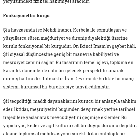
yeryüzündeki fiziksel hâkimiyet aracıdır.
Fonksiyonel bir kurgu
Şia havzasında ise Mehdi inancı, Kerbela ile somutlaşan ve
yüzyıllarca süren mağduriyet ve direniş diyalektiği üzerine
kurulu fonksiyonel bir kurgudur. On ikinci İmam'ın gaybet hâli,
Şiî siyasal düşüncesine geniş bir manevra kabiliyeti ve
meşrûiyet zemini sağlar. Bu tasarımın temel işlevi, topluma en
karanlık dönemlerde dahi bir gelecek perspektifi sunarak
direniş hattını diri tutmaktır. İran Devrimi ile birlikte bu inanç
sistemi, kurumsal bir bürokrasiye tahvil edilmiştir.
Şiî teopolitiği, maddi dayanaklarını kurucu bir anlatıyla tahkim
eder. İktidar, meşruiyetini bugünden devşirmek yerine tarihsel
trajedilere yaslanarak mevcudiyetini geçmişe eklemler. Bu
yapıda yas, keder ve ağıt kültürü salt bir duygu durumu değildir;
aksine toplumsal mobilizasyonu sürekli kılan ontolojik bir