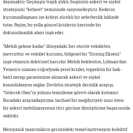
dayanaktır. Geçmişin trajik yükü, bugünün askerî ve siyâsî
stratejisini "kefaret" zemininde rasyonelleştirir. Kederin
kurumsallaşması ise kitleyi sürekli bir seferberlik hâlinde
tutar. Rejim, bu yolla güncel krizlerin üzerinde bir
dokunulmazlık alanı inşâ eder.
"Mehdi gelene kadar" dünyadaki her otorite vekâleten
mevcuttur ve vekâlet kurumu, bölgesel bir "Direniş Ekseni"
inşâ etmenin doktrinel harcıdır. Mehdi beklentisi, Lübnan'dan
Yemen'e uzanan coğrafyada yerel krizler, topyekûn bir hak-
batıl savaşı parantezine alınarak askerî ve siyâsî
konsolidasyon sağlar. Devletin stratejik derinlik arayışı,
"Gelecek Olan"ın yolunu temizleme görevi olarak kutsanır.
Buradaki araçsallaştırma, tarihsel bir mağduriyeti sınır ötesi
bir askerî mobilizasyonun itici gücüne dönüştürme başarısında
saklıdır.
Mesiyanik tasarımların gerisindeki temel motivasyon kolektif