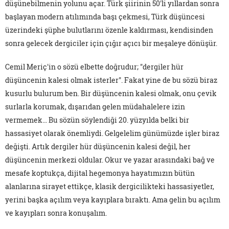
düşünebilmenin yolunu açar. Türk şiirinin 50'li yıllardan sonra
başlayan modern atılımında başı çekmesi, Türk düşüncesi
üzerindeki şüphe bulutlarını özenle kaldırması, kendisinden
sonra gelecek dergiciler için çığır açıcı bir meşaleye dönüşür.
Cemil Meriç'in o sözü elbette doğrudur; "dergiler hür
düşüncenin kalesi olmak isterler". Fakat yine de bu sözü biraz
kusurlu bulurum ben. Bir düşüncenin kalesi olmak, onu çevik
surlarla korumak, dışarıdan gelen müdahalelere izin
vermemek… Bu sözün söylendiği 20. yüzyılda belki bir
hassasiyet olarak önemliydi. Gelgelelim günümüzde işler biraz
değişti. Artık dergiler hür düşüncenin kalesi değil, her
düşüncenin merkezi oldular. Okur ve yazar arasındaki bağ ve
mesafe koptukça, dijital hegemonya hayatımızın bütün
alanlarına sirayet ettikçe, klasik dergicilikteki hassasiyetler,
yerini başka açılım veya kayıplara bıraktı. Ama gelin bu açılım
ve kayıpları sonra konuşalım.