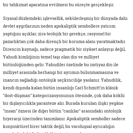
bir tahkimat aparatına evrilmesi bu süreçte gerçekleşir.
Siyasal düzlemdeki işlevsellik, sekülerleşmiş bir dünyada dahi
devlet aygıtlarının neden apokaliptik sembollere yatırım
yaptığını açıklar; zira teolojik bir gerekçe, rasyonel bir
pazarlıktan çok daha dirençli bir koruma alanı yaratmaktadır.
Direncin kaynağı, sadece pragmatik bir siyâset anlayışı değil,
Yahudi kimliğinin temel taşı olan din ve milliyet
bütünlüğünden gelir. Yahudiler özelinde bu imtiyaz din ile
milliyet arasında herhangi bir ayrımın bulunmamasına ve
inancın sağladığı ontolojik seçkinciliğe yaslanır. Yahudilik,
kendi dışında kalan bütün insanlığı Carl Schmitt'in klâsik
"dost-düşman" kategorizasyonunun ötesinde, çok daha köklü
bir dışlayıcılıkla paranteze alır. Burada kurulan ilişki yegâne
"insan" öznesi ile diğer bütün "canlılar" arasındaki ontolojik
hiyerarşi üzerinden tanımlanır. Apokaliptik semboller sadece
konjonktürel birer taktik değil, bu varoluşsal ayrıcalığın