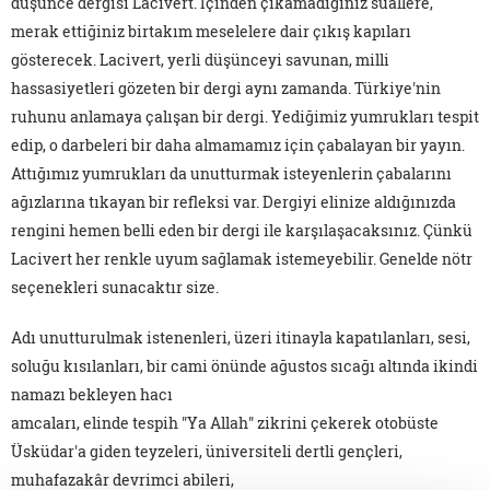
düşünce dergisi Lacivert. İçinden çıkamadığınız suallere,
merak ettiğiniz birtakım meselelere dair çıkış kapıları
gösterecek. Lacivert, yerli düşünceyi savunan, milli
hassasiyetleri gözeten bir dergi aynı zamanda. Türkiye'nin
ruhunu anlamaya çalışan bir dergi. Yediğimiz yumrukları tespit
edip, o darbeleri bir daha almamamız için çabalayan bir yayın.
Attığımız yumrukları da unutturmak isteyenlerin çabalarını
ağızlarına tıkayan bir refleksi var. Dergiyi elinize aldığınızda
rengini hemen belli eden bir dergi ile karşılaşacaksınız. Çünkü
Lacivert her renkle uyum sağlamak istemeyebilir. Genelde nötr
seçenekleri sunacaktır size.
Adı unutturulmak istenenleri, üzeri itinayla kapatılanları, sesi,
soluğu kısılanları, bir cami önünde ağustos sıcağı altında ikindi
namazı bekleyen hacı
amcaları, elinde tespih "Ya Allah" zikrini çekerek otobüste
Üsküdar'a giden teyzeleri, üniversiteli dertli gençleri,
muhafazakâr devrimci abileri,