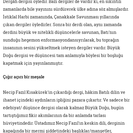
Dergâh dergisi öyledir. Bazı dergiler de vardır ki, en sıkıntılı
zamanlarda bile yayınını sürdürerek ülke adına söz almışlardır.
İstiklal Harbi zamanında, Çanakkale Savunması yıllarında
çıkan dergiler öyledirler. Sonra bir derdi olan, aynı zamanda
derdini büyük ve nitelikli düşüncelerle savunan, Batı'nın
sunduğu hegemon enformasyondansıyrılarak, bu toprağın
insanının sesini yükseltmek isteyen dergiler vardır. Büyük
Doğu dergisi ve düşüncesi tam anlamıyla böylesi bir boşluğu
kapatmak için yayınlanmıştır.
Çığır açıcı bir meşale
Necip Fazıl Kısakürek'in çıkardığı dergi, hâkim Batılı dilin ve
ihanet içindeki aydınların ipliğini pazara çıkartır. Ve sadece bir
edebiyat/ düşünce dergisi olarak kalmaz Büyük Doğu, bugün
tartıştığımız fikir akımlarının da bir anlamda tarlası
hüviyetindedir. Üstadımız Necip Fazıl'ın keskin dili, derginin
kapağında bir mermi şiddetindeki başlıklar/manşetler,