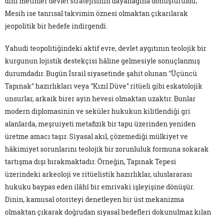
dinî metinler devlet stratejisinin dayanağına dönüştürüldü;
Mesih ise tanrısal takvimin öznesi olmaktan çıkarılarak
jeopolitik bir hedefe indirgendi.
Yahudi teopolitiğindeki aktif evre, devlet aygıtının teolojik bir
kurgunun lojistik destekçisi hâline gelmesiyle sonuçlanmış
durumdadır. Bugün İsrail siyasetinde şahit olunan "Üçüncü
Tapınak" hazırlıkları veya "Kızıl Düve" ritüeli gibi eskatolojik
unsurlar, arkaik birer ayin hevesi olmaktan uzaktır. Bunlar
modern diplomasinin ve seküler hukukun kilitlendiği gri
alanlarda, meşruiyeti metafizik bir tapu üzerinden yeniden
üretme amacı taşır. Siyasal akıl, çözemediği mülkiyet ve
hâkimiyet sorunlarını teolojik bir zorunluluk formuna sokarak
tartışma dışı bırakmaktadır. Örneğin, Tapınak Tepesi
üzerindeki arkeoloji ve ritüelistik hazırlıklar, uluslararası
hukuku baypas eden ilâhî bir emrivaki işleyişine dönüşür.
Dinin, kamusal otoriteyi denetleyen bir üst mekanizma
olmaktan çıkarak doğrudan siyasal hedefleri dokunulmaz kılan