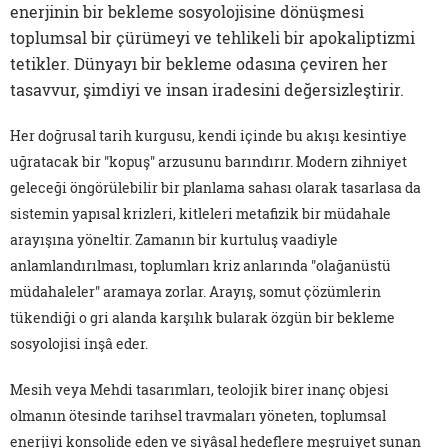
enerjinin bir bekleme sosyolojisine dönüşmesi
toplumsal bir çürümeyi ve tehlikeli bir apokaliptizmi
tetikler. Dünyayı bir bekleme odasına çeviren her
tasavvur, şimdiyi ve insan iradesini değersizleştirir.
Her doğrusal tarih kurgusu, kendi içinde bu akışı kesintiye
uğratacak bir "kopuş" arzusunu barındırır. Modern zihniyet
geleceği öngörülebilir bir planlama sahası olarak tasarlasa da
sistemin yapısal krizleri, kitleleri metafizik bir müdahale
arayışına yöneltir. Zamanın bir kurtuluş vaadiyle
anlamlandırılması, toplumları kriz anlarında "olağanüstü
müdahaleler" aramaya zorlar. Arayış, somut çözümlerin
tükendiği o gri alanda karşılık bularak özgün bir bekleme
sosyolojisi inşâ eder.
Mesih veya Mehdi tasarımları, teolojik birer inanç objesi
olmanın ötesinde tarihsel travmaları yöneten, toplumsal
enerjiyi konsolide eden ve siyâsal hedeflere meşruiyet sunan