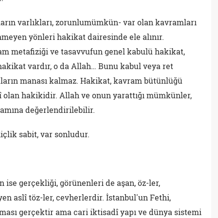
nların varlıkları, zorunlumümkün- var olan kavramları
nmeyen yönleri hakikat dairesinde ele alınır.
lam metafiziği ve tasavvufun genel kabulü hakikat,
 hakikat vardır, o da Allah… Bunu kabul veya ret
aların manası kalmaz. Hakikat, kavram bütünlüğü
dî olan hakikidir. Allah ve onun yarattığı mümkünler,
mına değerlendirilebilir.
içlik sabit, var sonludur.
se gerçekliği, görünenleri de aşan, öz-ler,
 aslî töz-ler, cevherlerdir. İstanbul'un Fethi,
ası gerçektir ama cari iktisadî yapı ve dünya sistemi