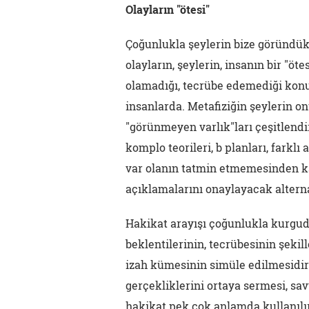
Olayların "ötesi"
Çoğunlukla şeylerin bize göründükl
olayların, şeylerin, insanın bir "öt
olamadığı, tecrübe edemediği konus
insanlarda. Metafiziğin şeylerin on
"görünmeyen varlık"ları çeşitlendir
komplo teorileri, b planları, farkl
var olanın tatmin etmemesinden kay
açıklamalarını onaylayacak alterna
Hakikat arayışı çoğunlukla kurgudur
beklentilerinin, tecrübesinin şekil
izah kümesinin simüle edilmesidir
gerçekliklerini ortaya sermesi, sa
hakikat pek çok anlamda kullanılır