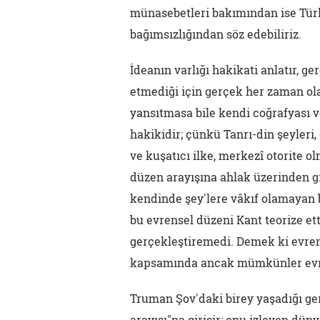
münasebetleri bakımından ise Türk
bağımsızlığından söz edebiliriz.
İdeanın varlığı hakikati anlatır, ge
etmediği için gerçek her zaman ola
yansıtmasa bile kendi coğrafyası 
hakikidir; çünkü Tanrı-din şeyleri
ve kuşatıcı ilke, merkezî otorite o
düzen arayışına ahlak üzerinden gir
kendinde şey'lere vâkıf olamayan 
bu evrensel düzeni Kant teorize et
gerçekleştiremedi. Demek ki evren
kapsamında ancak mümkünler evren
Truman Şov'daki birey yaşadığı ger
arayışı"na girişir; onu izleyen dün