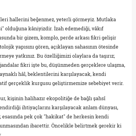
eri hallerini beğenmez, yeterli görmeyiz. Mutlaka
esi" olduğuna kâniyizdir. İzah edemediği, vâkıf
unda bir gizem, komplo, perde arkası fikri gelişir
tolojik yapısını gören, açıklayan sahasının ötesinde
meye yatkınız. Bu özelliğimizi olaylara da taşırız;
ı ajandalar fikri işte bu, düşünmeden gerçeklere ulaşma,
naklı hâl, beklentilerini karşılayacak, kendi
tif gerçeklik kurgusu geliştirmemize sebebiyet verir.
, kişinin halihazır ekopolitiğe de bağlı şahsî
lendirdiği ihtiyaçlarını karşılayacak anlam dünyası,
; esasında pek çok "hakikat" de herkesin kendi
vunmasından ibarettir. Öncelikle belirtmek gerekir ki
.