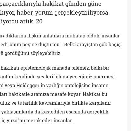
 parçacıklarıyla hakikat günden güne
akıyor, haber, yorum gerçekleştiriliyorsa
üyordu artık. 20
radıklarına ilişkin anlatılara muhatap olduk; insanlar
tedi, onun peşine düştü mü… Belki arayıştan çok kaçış
fi gördüğünü söyleyebiliriz.
 hakikati epistemolojik manada bilemez, belki bir
. Kant'ın kendinde şey'leri bilemeyeceğimiz önermesi,
 veya Heidegger'in varlığın ontolojisine insanın
arı hakikatle aramıza mesafe koyar. Hakikat bu
uk ve tutarlılık kavramlarıyla birlikte karşılanır
i yaklaşımlarda da kastedilen esasında gerçeklik,
şin iç yüzü"nü merak eder insanlar…