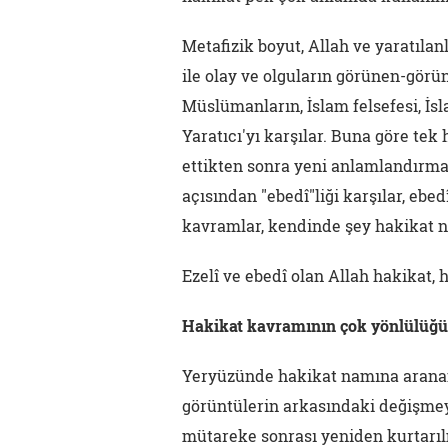
Metafizik boyut, Allah ve yaratıla
ile olay ve olguların görünen-görü
Müslümanların, İslam felsefesi, İs
Yaratıcı'yı karşılar. Buna göre tek
ettikten sonra yeni anlamlandırm
açısından "ebedî"liği karşılar, ebe
kavramlar, kendinde şey hakikat na
Ezelî ve ebedî olan Allah hakikat, h
Hakikat kavramının çok yönlülüğü
Yeryüzünde hakikat namına aranan i
görüntülerin arkasındaki değişmeyen
mütareke sonrası yeniden kurtarılm