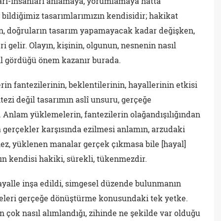
ları-insanları anlamaya, yorumlamaya hatta
 bildiğimiz tasarımlarımızın kendisidir; hakikat
erin, doğruların tasarım yapamayacak kadar değişken,
 gelir. Olayın, kişinin, olgunun, nesnenin nasıl
ıl gördüğü önem kazanır burada.
in fantezilerinin, beklentilerinin, hayallerinin etkisi
ntezi değil tasarımın aslî unsuru, gerçeğe
 Anlam yüklemelerin, fantezilerin olağandışılığından
gerçekler karşısında ezilmesi anlamın, arzudaki
ez, yüklenen manalar gerçek çıkmasa bile [hayal]
 kendisi hakiki, sürekli, tükenmezdir.
ayalle inşa edildi, simgesel düzende bulunmanın
tergeleri gerçeğe dönüştürme konusundaki tek yetke.
 çok nasıl alımlandığı, zihinde ne şekilde var olduğu