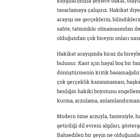
kaygılarımızla şeylere bakar, olay
tasarlamaya çalışırız. Hakikat diye
arayışı ise gerçeklerin, bilindikl
sahte, tatminkâr olmamasından ileri
olduğundan çok bireyin onları nas
Hakikat arayışında biraz da bireyler
bulunur. Kant için hayal boş bir fa
dönüştürmenin kritik basamağıdır.
çok gerçeklik kazanmaması, başka 
benliğin hakiki boyutunu engellem
kurma, arzulama, anlamlandırmanın
Modern özne arzuyla, fanteziyle, h
getirdiği dil evreni algıları, gös
Bahsedilen bir şeyin ne olduğundan