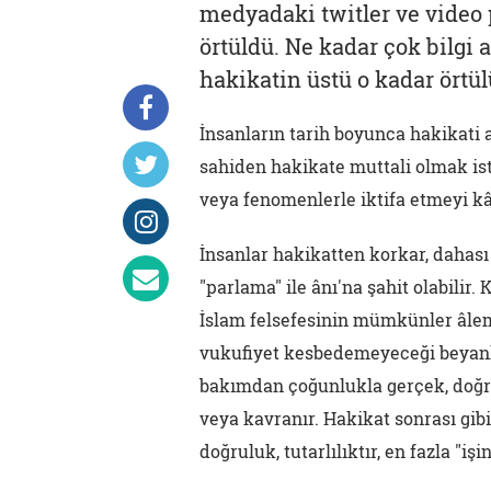
medyadaki twitler ve video
örtüldü. Ne kadar çok bilgi 
hakikatin üstü o kadar örtül
İnsanların tarih boyunca hakikati a
sahiden hakikate muttali olmak is
veya fenomenlerle iktifa etmeyi kâ
İnsanlar hakikatten korkar, dahası
"parlama" ile ânı'na şahit olabilir
İslam felsefesinin mümkünler âlemi
vukufiyet kesbedemeyeceği beyanl
bakımdan çoğunlukla gerçek, doğrul
veya kavranır. Hakikat sonrası gib
doğruluk, tutarlılıktır, en fazla "i