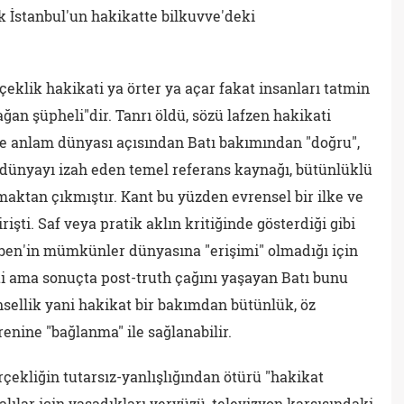
 İstanbul'un hakikatte bilkuvve'deki
rçeklik hakikati ya örter ya açar fakat insanları tatmin
ğan şüpheli"dir. Tanrı öldü, sözü lafzen hakikati
ve anlam dünyası açısından Batı bakımından "doğru",
, dünyayı izah eden temel referans kaynağı, bütünlüklü
lmaktan çıkmıştır. Kant bu yüzden evrensel bir ilke ve
işti. Saf veya pratik aklın kritiğinde gösterdiği gibi
ben'in mümkünler dünyasına "erişimi" olmadığı için
ti ama sonuçta post-truth çağını yaşayan Batı bunu
sellik yani hakikat bir bakımdan bütünlük, öz
ine "bağlanma" ile sağlanabilir.
çekliğin tutarsız-yanlışlığından ötürü "hakikat
yalılar için yaşadıkları yeryüzü, televizyon karşısındaki