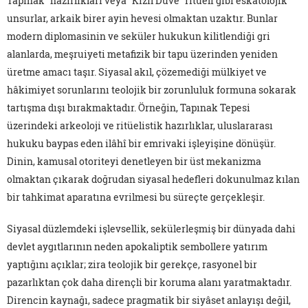
Tapınak" hazırlıkları veya "Kızıl Düve" ritüeli gibi eskatolojik
unsurlar, arkaik birer ayin hevesi olmaktan uzaktır. Bunlar
modern diplomasinin ve seküler hukukun kilitlendiği gri
alanlarda, meşruiyeti metafizik bir tapu üzerinden yeniden
üretme amacı taşır. Siyasal akıl, çözemediği mülkiyet ve
hâkimiyet sorunlarını teolojik bir zorunluluk formuna sokarak
tartışma dışı bırakmaktadır. Örneğin, Tapınak Tepesi
üzerindeki arkeoloji ve ritüelistik hazırlıklar, uluslararası
hukuku baypas eden ilâhî bir emrivaki işleyişine dönüşür.
Dinin, kamusal otoriteyi denetleyen bir üst mekanizma
olmaktan çıkarak doğrudan siyasal hedefleri dokunulmaz kılan
bir tahkimat aparatına evrilmesi bu süreçte gerçekleşir.
Siyasal düzlemdeki işlevsellik, sekülerleşmiş bir dünyada dahi
devlet aygıtlarının neden apokaliptik sembollere yatırım
yaptığını açıklar; zira teolojik bir gerekçe, rasyonel bir
pazarlıktan çok daha dirençli bir koruma alanı yaratmaktadır.
Direncin kaynağı, sadece pragmatik bir siyâset anlayışı değil,