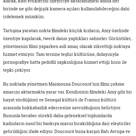
alarak, kast ettiklerini izleyiciye aktarabilmesi adına her
birinde ne gibi değişik kamera açıları kullanılabileceğini dahi
irdelemek mümkün.
Tartışma yaratan nokta filmdeki küçük kızların, Amy özelinde
özentiye kapılarak, twerk dansı yaptıkları sahneler. Görüntüler,
yönetmenin filmi yaparken aslî amaç olarak zikrettiği noktaya
hizmet etmiyor. Tam tersine teşhir kültürüne, dolayısıyla
pornografiye hatta pedofili sapkınlığına hizmet ettiği hissi ile
tepki çekiyor.
Bu noktada yönetmen Maimouna Doucouré'nin filmi çekme
amacını aktarmakta yarar var. Kendisinin filmdeki Amy gibi bir
hayat sürdüğünü ve Senegal kültürü ile Fransız kültürü
arasında hokkabazlık edercesine savrulduğunu belirtiyor.
Bununla beraber sürekli daha geleneksel toplumlarda
kadınların nasıl bir baskıya maruz bırakıldığına dair eleştiriler
getirildiğini ifade ediyor. Doucouré buna karşın Batı Avrupa ve