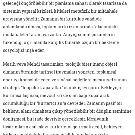
geleceği öngörülebilir bir planlama sahası olarak tasarlasa da
sistemin yapısal krizleri, kitleleri metafizik bir müdahale
arayışına yöneltir. Zamanın bir kurtuluş vaadiyle
anlamlandırılması, toplumları kriz anlarında "olağanüstü
müdahaleler" aramaya zorlar. Arayış, somut çözümlerin
tükendiği o gri alanda karşılık bularak özgün bir bekleme
sosyolojisi inşâ eder.
Mesih veya Mehdi tasarımları, teolojik birer inanç objesi
olmanın ötesinde tarihsel travmaları yöneten, toplumsal
enerjiyi konsolide eden ve siyâsal hedeflere meşruiyet sunan
stratejik "teopolitik aparatlar" olarak işlev görür. Bekleyişin
kurumsallaşması, mevcut krizle olan bağı kopararak
sorumluluğu bir "kurtarıcı an"a devreder. Zamanın pasif bir
beklenti alanı olmaktan çıkıp yönetilebilir bir disiplin zeminine
dönüşmesi, bu irade devriyle gerçekleşir. Mesiyanik
tasarımların asıl işlevi kurtarıcıyı getirmek değil, bekleyen
kitleyi yönetilebilir bir zamansallık içinde tutmaktır.