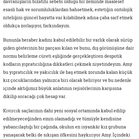
davranışların bizatihi sebebi olduğu bir zeminde maalesef
esaslı hak ve sorumluluklardan bahsetmek, estetiğin ontolojik
niteliğini güncel hayatta var kılabilmek adına çaba sarf etmek
oldukça zorlaşıyor, farkındayım.
Bununla beraber kadını kabul edilebilir bir varlık olarak sürüp
giden gösterinin bir parçası kılan ve bunu, dış görünüşüne dair
normu belirleme cüreti eşliğinde gerçekleştiren despotik
kodların yıpratıcılığına dikkatleri çekmek niyetindeyim. Amy
bu yıpratıcılık ve yakıcılık ile baş etmek zorunda kalan küçük
kız çocuklarından yalnızca biri olarak beliriyor ve bu nedenle
içinde aktığımız büyük anlatının rejisörlerinin karşısına
dikilip soracağı çok hesap var.
Kıvırcık saçlarının dahi yeni sosyal ortamında kabul edilip
edilmeyeceğinden emin olamadığı ve tümüyle kendisine
yabancılaştığı bir çağında, okulun en isyankâr kız grubuna
yanaşarak belki de sıkışan öfkesini haykırıyor Amy. İçindeki