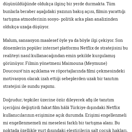
düşünüldüğünde oldukça ilginç bir yerde durmakta. Tüm
bunlarla beraber aşağıdaki yazının bakış açısı, filmin yarattığı
tartışma atmosferinin sosyo- politik arka plan analizinden
oldukça uzağa düşüyor.
Malum, sansasyon maalesef öyle ya da böyle ilgi çekiyor. Son
dönemlerin popüler internet platformu Netflix de stratejisini bu
realiteyi nasıl kullanacağından emin şekilde kurgulamış
görünüyor. Filmin yönetmeni Maimouna (Meymune)
Doucouré'nin açıklama ve röportajlarında filmi çekmesindeki
motivasyon olarak izah ettiği sebeplerden uzak bir tanıtım
stratejisi ile sundu yapımı.
Doğrudur; tepkiler üzerine özür dileyerek afiş ile tanıtım
içeriğini değiştirdi fakat film hâlâ Türkiye dışındaki Netflix
kullanıcılarının erişimine açık durumda. Erişimi engellenmeli
mi engellenmemeli mi meselesi farklı bir tartışma alanı. Bu
noktada özellikle yurt dışındaki eleştirilerin salt çocuk hakları,