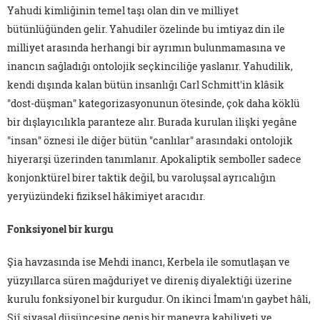
Yahudi kimliğinin temel taşı olan din ve milliyet
bütünlüğünden gelir. Yahudiler özelinde bu imtiyaz din ile
milliyet arasında herhangi bir ayrımın bulunmamasına ve
inancın sağladığı ontolojik seçkinciliğe yaslanır. Yahudilik,
kendi dışında kalan bütün insanlığı Carl Schmitt'in klâsik
"dost-düşman" kategorizasyonunun ötesinde, çok daha köklü
bir dışlayıcılıkla paranteze alır. Burada kurulan ilişki yegâne
"insan" öznesi ile diğer bütün "canlılar" arasındaki ontolojik
hiyerarşi üzerinden tanımlanır. Apokaliptik semboller sadece
konjonktürel birer taktik değil, bu varoluşsal ayrıcalığın
yeryüzündeki fiziksel hâkimiyet aracıdır.
Fonksiyonel bir kurgu
Şia havzasında ise Mehdi inancı, Kerbela ile somutlaşan ve
yüzyıllarca süren mağduriyet ve direniş diyalektiği üzerine
kurulu fonksiyonel bir kurgudur. On ikinci İmam'ın gaybet hâli,
Şiî siyasal düşüncesine geniş bir manevra kabiliyeti ve