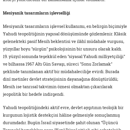
Mesiyanik tasarımların işlevselliği
Mesiyanik tasarımların işlevsel kullanımı, en belirgin biçimiyle
Yahudi teopolitiğinin yapısal dönüşümünde gözlemlenir. Klâsik
gelenekteki pasif Mesih beklentisi ve ilâhî müdahale vurgusu,
yüzyıllar boyu "sürgün" psikolojisinin bir unsuru olarak kaldı.
19. yüzyıl sonunda teşekkül eden "siyasal Yahudi milliyetçiliği"
ve bilhassa 1967 Altı Gün Savaşı, süreci "Sonu Zorlamak"
şeklinde tanımlanan aktif bir müdahaleciliğe evirdi. Burada
dinî metinler devlet stratejisinin dayanağına dönüştürüldü;
Mesih ise tanrısal takvimin öznesi olmaktan çıkarılarak
jeopolitik bir hedefe indirgendi.
Yahudi teopolitiğindeki aktif evre, devlet aygıtının teolojik bir
kurgunun lojistik destekçisi hâline gelmesiyle sonuçlanmış
durumdadır. Bugün İsrail siyasetinde şahit olunan "Üçüncü