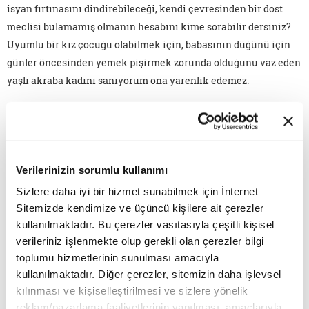
isyan fırtınasını dindirebileceği, kendi çevresinden bir dost
meclisi bulamamış olmanın hesabını kime sorabilir dersiniz?
Uyumlu bir kız çocuğu olabilmek için, babasının düğünü için
günler öncesinden yemek pişirmek zorunda olduğunu vaz eden
yaşlı akraba kadını sanıyorum ona yarenlik edemez.
Kaçıp kaçıp gittiği dans provalarında, grubun popüleri
olabilmek için yeni dans figürleri öğrenmesi gerektiğini
hissettiren sosyal medya için ise son derece kullanışlı bir figür
olduğu aşikâr. Tüm bunlara rağmen, kendi acılarını bir tarafa
Verilerinizin sorumlu kullanımı
bırakarak onu anladığını hissettiren ve kendisini bulabilmesi
Sizlere daha iyi bir hizmet sunabilmek için İnternet
için ona alan açan anne kucağına sığınabilir görünüyor.
Sitemizde kendimize ve üçüncü kişilere ait çerezler
Amy'nin annesinden ve son sahnede neşeyle zıplayarak
kullanılmaktadır. Bu çerezler vasıtasıyla çeşitli kişisel
oynadığı sokak oyunlarından soracağı bir hesap yoktur diye
verileriniz işlenmekte olup gerekli olan çerezler bilgi
ümit ediyorum.
toplumu hizmetlerinin sunulması amacıyla
kullanılmaktadır. Diğer çerezler, sitemizin daha işlevsel
kılınması ve kişiselleştirilmesi ve sizlere yönelik
reklam/pazarlama faaliyetlerinin yapılması, amaçlarıyla