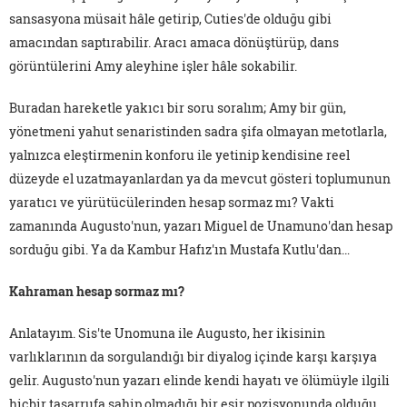
sansasyona müsait hâle getirip, Cuties'de olduğu gibi
amacından saptırabilir. Aracı amaca dönüştürüp, dans
görüntülerini Amy aleyhine işler hâle sokabilir.
Buradan hareketle yakıcı bir soru soralım; Amy bir gün,
yönetmeni yahut senaristinden sadra şifa olmayan metotlarla,
yalnızca eleştirmenin konforu ile yetinip kendisine reel
düzeyde el uzatmayanlardan ya da mevcut gösteri toplumunun
yaratıcı ve yürütücülerinden hesap sormaz mı? Vakti
zamanında Augusto'nun, yazarı Miguel de Unamuno'dan hesap
sorduğu gibi. Ya da Kambur Hafız'ın Mustafa Kutlu'dan…
Kahraman hesap sormaz mı?
Anlatayım. Sis'te Unomuna ile Augusto, her ikisinin
varlıklarının da sorgulandığı bir diyalog içinde karşı karşıya
gelir. Augusto'nun yazarı elinde kendi hayatı ve ölümüyle ilgili
hiçbir tasarrufa sahip olmadığı bir esir pozisyonunda olduğu