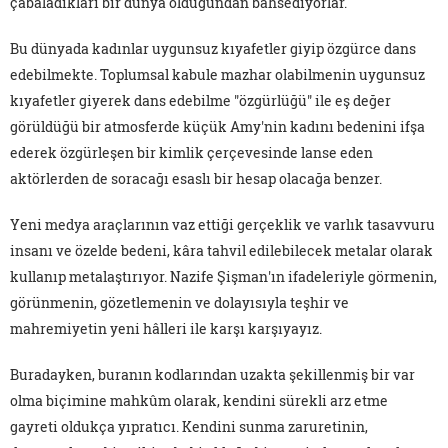
çabaladıkları bir dünya olduğundan bahsediyorlar.
Bu dünyada kadınlar uygunsuz kıyafetler giyip özgürce dans
edebilmekte. Toplumsal kabule mazhar olabilmenin uygunsuz
kıyafetler giyerek dans edebilme "özgürlüğü" ile eş değer
görüldüğü bir atmosferde küçük Amy'nin kadını bedenini ifşa
ederek özgürleşen bir kimlik çerçevesinde lanse eden
aktörlerden de soracağı esaslı bir hesap olacağa benzer.
Yeni medya araçlarının vaz ettiği gerçeklik ve varlık tasavvuru
insanı ve özelde bedeni, kâra tahvil edilebilecek metalar olarak
kullanıp metalaştırıyor. Nazife Şişman'ın ifadeleriyle görmenin,
görünmenin, gözetlemenin ve dolayısıyla teşhir ve
mahremiyetin yeni hâlleri ile karşı karşıyayız.
Buradayken, buranın kodlarından uzakta şekillenmiş bir var
olma biçimine mahkûm olarak, kendini sürekli arz etme
gayreti oldukça yıpratıcı. Kendini sunma zaruretinin,