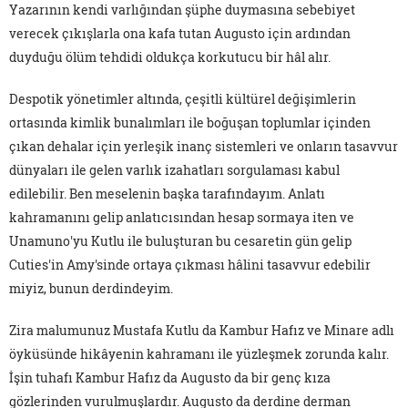
Yazarının kendi varlığından şüphe duymasına sebebiyet
verecek çıkışlarla ona kafa tutan Augusto için ardından
duyduğu ölüm tehdidi oldukça korkutucu bir hâl alır.
Despotik yönetimler altında, çeşitli kültürel değişimlerin
ortasında kimlik bunalımları ile boğuşan toplumlar içinden
çıkan dehalar için yerleşik inanç sistemleri ve onların tasavvur
dünyaları ile gelen varlık izahatları sorgulaması kabul
edilebilir. Ben meselenin başka tarafındayım. Anlatı
kahramanını gelip anlatıcısından hesap sormaya iten ve
Unamuno'yu Kutlu ile buluşturan bu cesaretin gün gelip
Cuties'in Amy'sinde ortaya çıkması hâlini tasavvur edebilir
miyiz, bunun derdindeyim.
Zira malumunuz Mustafa Kutlu da Kambur Hafız ve Minare adlı
öyküsünde hikâyenin kahramanı ile yüzleşmek zorunda kalır.
İşin tuhafı Kambur Hafız da Augusto da bir genç kıza
gözlerinden vurulmuşlardır. Augusto da derdine derman