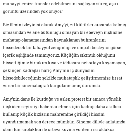
muhayyilemize transfer edebilmesini sağlayan süreç, aşırı
görüntü üzerinden yok oluyor."
Biz filmin izleyicisi olarak Amy'yi, zıt kültürler arasında kalmış
olmasından ve aile bütünlüğü olmayan bir ebeveyn ilişkisine
muhatap olamamasından kaynaklanan buhranlarını
hissedecek bir tahayyül zenginliği ve empati besleyici görsel
içerik eşliğinde tanımıyoruz. Küçüğün sıkıntılı olduğunu
hissettiğimiz birtakım kısa ve iddiasını net ortaya koyamayan,
çekingen kadrajlar hariç Amy'nin iç dünyasını
hissedebileceğimiz şekilde muhataplık geliştirmemize fırsat
veren bir sinematografi kurgulanmamış durumda.
Amy'nin dans ile kurduğu ve aslen protest bir amaca yönelik
ilişkiden seyirciyi haberdar etmek için kadrajı daha akıllıca
kullanıp küçük kızların mahremine girildiği hissini
uyandırmamak son derece mümkün. Sinema diliyle anlatımda
olanı tüm çıplaklığı ile ortaya koyma yöntemi işi oldukça