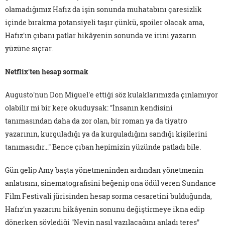
olamadığımız Hafız da işin sonunda muhatabını çaresizlik
içinde bırakma potansiyeli taşır çünkü, spoiler olacak ama,
Hafız'ın çıbanı patlar hikâyenin sonunda ve irini yazarın
yüzüne sıçrar.
Netflix'ten hesap sormak
Augusto'nun Don Miguel'e ettiği söz kulaklarımızda çınlamıyor
olabilir mi bir kere okuduysak: "İnsanın kendisini
tanımasından daha da zor olan, bir roman ya da tiyatro
yazarının, kurguladığı ya da kurguladığını sandığı kişilerini
tanımasıdır…" Bence çıban hepimizin yüzünde patladı bile.
Gün gelip Amy başta yönetmeninden ardından yönetmenin
anlatısını, sinematografisini beğenip ona ödül veren Sundance
Film Festivali jürisinden hesap sorma cesaretini bulduğunda,
Hafız'ın yazarını hikâyenin sonunu değiştirmeye ikna edip
dönerken söylediği "Neyin nasıl yazılacağını anladı teres"