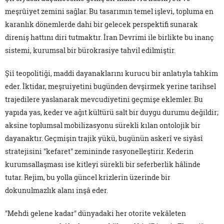
meşrûiyet zemini sağlar. Bu tasarımın temel işlevi, topluma en
karanlık dönemlerde dahi bir gelecek perspektifi sunarak
direniş hattını diri tutmaktır. İran Devrimi ile birlikte bu inanç
sistemi, kurumsal bir bürokrasiye tahvil edilmiştir.
Şiî teopolitiği, maddi dayanaklarını kurucu bir anlatıyla tahkim
eder. İktidar, meşruiyetini bugünden devşirmek yerine tarihsel
trajedilere yaslanarak mevcudiyetini geçmişe eklemler. Bu
yapıda yas, keder ve ağıt kültürü salt bir duygu durumu değildir;
aksine toplumsal mobilizasyonu sürekli kılan ontolojik bir
dayanaktır. Geçmişin trajik yükü, bugünün askerî ve siyâsî
stratejisini "kefaret" zemininde rasyonelleştirir. Kederin
kurumsallaşması ise kitleyi sürekli bir seferberlik hâlinde
tutar. Rejim, bu yolla güncel krizlerin üzerinde bir
dokunulmazlık alanı inşâ eder.
"Mehdi gelene kadar" dünyadaki her otorite vekâleten