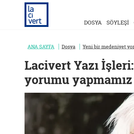
DOSYA
SÖYLEŞİ
ANA SAYFA
Dosya
Yeni bir medeniyet y
Lacivert Yazı İşler
yorumu yapmamız 