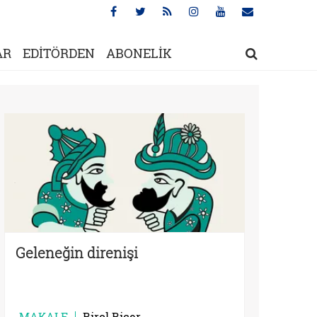
AR
EDİTÖRDEN
ABONELİK
Geleneğin direnişi
MAKALE
Birol Biçer