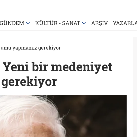
GÜNDEM
KÜLTÜR - SANAT
ARŞİV
YAZARL
orumu yapmamız gerekiyor
i: Yeni bir medeniyet
gerekiyor