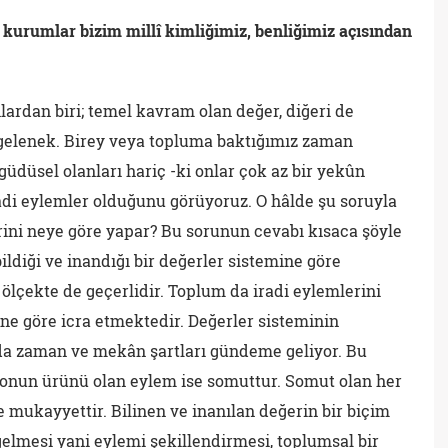
kurumlar bizim millî kimliğimiz, benliğimiz açısından
ardan biri; temel kavram olan değer, diğeri de
gelenek. Birey veya topluma baktığımız zaman
güdüsel olanları hariç -ki onlar çok az bir yekûn
adi eylemler olduğunu görüyoruz. O hâlde şu soruyla
erini neye göre yapar? Bu sorunun cevabı kısaca şöyle
 bildiği ve inandığı bir değerler sistemine göre
 ölçekte de geçerlidir. Toplum da iradi eylemlerini
ine göre icra etmektedir. Değerler sisteminin
da zaman ve mekân şartları gündeme geliyor. Bu
 onun ürünü olan eylem ise somuttur. Somut olan her
 mukayyettir. Bilinen ve inanılan değerin bir biçim
elmesi yani eylemi şekillendirmesi, toplumsal bir