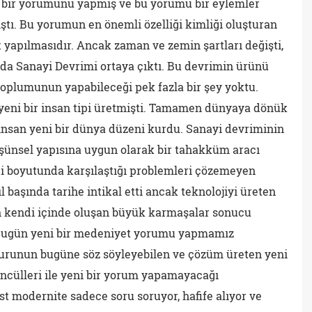
bir yorumunu yapmış ve bu yorumu bir eylemler
tı. Bu yorumun en önemli özelliği kimliği oluşturan
 yapılmasıdır. Ancak zaman ve zemin şartları değişti,
ıda Sanayi Devrimi ortaya çıktı. Bu devrimin ürünü
toplumunun yapabileceği pek fazla bir şey yoktu.
eni bir insan tipi üretmişti. Tamamen dünyaya dönük
insan yeni bir dünya düzeni kurdu. Sanayi devriminin
üşünsel yapısına uygun olarak bir tahakküm aracı
di boyutunda karşılaştığı problemleri çözemeyen
l başında tarihe intikal etti ancak teknolojiyi üreten
n kendi içinde oluşan büyük karmaşalar sonucu
Bugün yeni bir medeniyet yorumu yapmamız
vurunun bugüne söz söyleyebilen ve çözüm üreten yeni
cülleri ile yeni bir yorum yapamayacağı
st modernite sadece soru soruyor, hafife alıyor ve