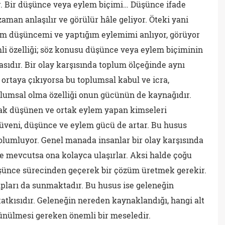
ir. Bir düşünce veya eylem biçimi… Düşünce ifade
zaman anlaşılır ve görülür hâle geliyor. Öteki yani
ğim düşüncemi ve yaptığım eylemimi anlıyor, görüyor
li özelliği; söz konusu düşünce veya eylem biçiminin
asıdır. Bir olay karşısında toplum ölçeğinde aynı
ortaya çıkıyorsa bu toplumsal kabul ve icra,
plumsal olma özelliği onun gücünün de kaynağıdır.
rtak düşünen ve ortak eylem yapan kimseleri
üveni, düşünce ve eylem gücü de artar. Bu husus
olumluyor. Genel manada insanlar bir olay karşısında
 mevcutsa ona kolayca ulaşırlar. Aksi halde çoğu
şünce sürecinden geçerek bir çözüm üretmek gerekir.
ıpları da sunmaktadır. Bu husus ise geleneğin
atkısıdır. Geleneğin nereden kaynaklandığı, hangi alt
ünülmesi gereken önemli bir meseledir.