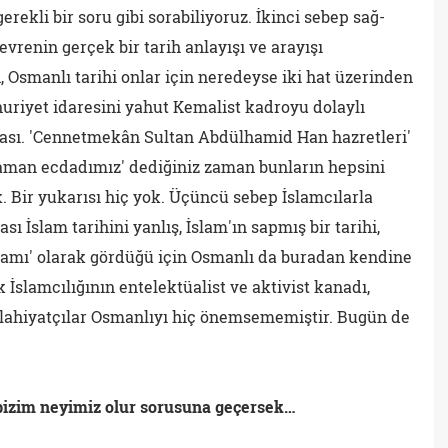
erekli bir soru gibi sorabiliyoruz. İkinci sebep sağ-
vrenin gerçek bir tarih anlayışı ve arayışı
 Osmanlı tarihi onlar için neredeyse iki hat üzerinden
huriyet idaresini yahut Kemalist kadroyu dolaylı
ası. 'Cennetmekân Sultan Abdülhamid Han hazretleri'
hraman ecdadımız' dediğiniz zaman bunların hepsini
k. Bir yukarısı hiç yok. Üçüncü sebep İslamcılarla
rası İslam tarihini yanlış, İslam'ın sapmış bir tarihi,
lamı' olarak gördüğü için Osmanlı da buradan kendine
k İslamcılığının entelektüalist ve aktivist kanadı,
ilahiyatçılar Osmanlıyı hiç önemsememiştir. Bugün de
bizim neyimiz olur sorusuna geçersek…