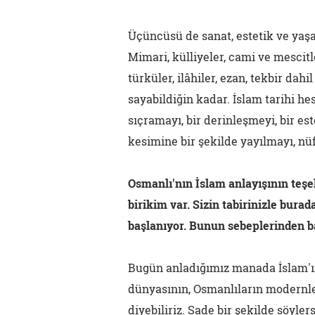
Üçüncüsü de sanat, estetik ve yaşa
Mimari, külliyeler, cami ve mescitl
türküler, ilâhiler, ezan, tekbir dahi
sayabildiğin kadar. İslam tarihi h
sıçramayı, bir derinleşmeyi, bir 
kesimine bir şekilde yayılmayı, nüf
Osmanlı'nın İslam anlayışının teşe
birikim var. Sizin tabirinizle burad
başlanıyor. Bunun sebeplerinden b
Bugün anladığımız manada İslam'ın 
dünyasının, Osmanlıların modernleşm
diyebiliriz. Sade bir şekilde söyl