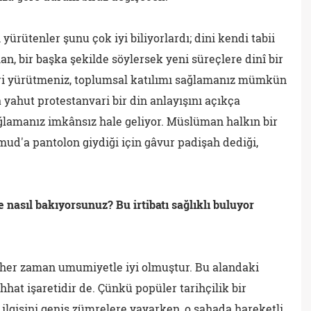
i yürütenler şunu çok iyi biliyorlardı; dini kendi tabii
n, bir başka şekilde söylersek yeni süreçlere dinî bir
eri yürütmeniz, toplumsal katılımı sağlamanız mümkün
a yahut protestanvari bir din anlayışını açıkça
lamanız imkânsız hale geliyor. Müslüman halkın bir
mud'a pantolon giydiği için gâvur padişah dediği,
 nasıl bakıyorsunuz? Bu irtibatı sağlıklı buluyor
i her zaman umumiyetle iyi olmuştur. Bu alandaki
ıhhat işaretidir de. Çünkü popüler tarihçilik bir
ve ilgisini geniş zümrelere yayarken, o sahada hareketli