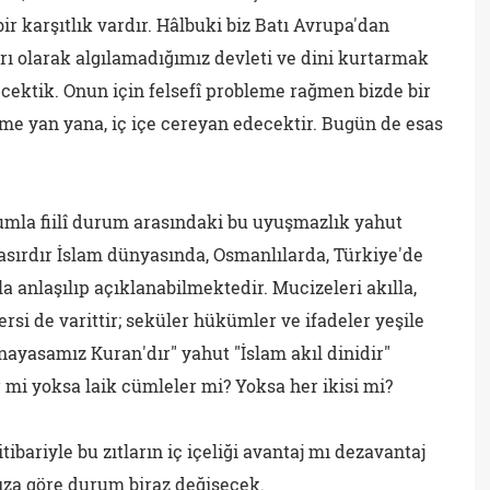
 bir karşıtlık vardır. Hâlbuki biz Batı Avrupa'dan
yrı olarak algılamadığımız devleti ve dini kurtarmak
ecektik. Onun için felsefî probleme rağmen bizde bir
şme yan yana, iç içe cereyan edecektir. Bugün de esas
rumla fiilî durum arasındaki bu uyuşmazlık yahut
 asırdır İslam dünyasında, Osmanlılarda, Türkiye'de
la anlaşılıp açıklanabilmektedir. Mucizeleri akılla,
ersi de varittir; seküler hükümler ve ifadeler yeşile
nayasamız Kuran'dır" yahut "İslam akıl dinidir"
r mi yoksa laik cümleler mi? Yoksa her ikisi mi?
ibariyle bu zıtların iç içeliği avantaj mı dezavantaj
za göre durum biraz değişecek.