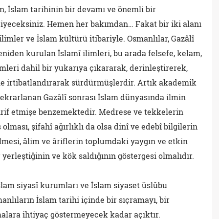
, İslam tarihinin bir devamı ve önemli bir
iyeceksiniz. Hemen her bakımdan… Fakat bir iki alanı
î ilimler ve İslam kültürü itibariyle. Osmanlılar, Gazâlî
yeniden kurulan İslamî ilimleri, bu arada felsefe, kelam,
limleri dahil bir yukarıya çıkararak, derinleştirerek,
le irtibatlandırarak sürdürmüşlerdir. Artık akademik
tekrarlanan Gazâlî sonrası İslam dünyasında ilmin
hrif etmişe benzemektedir. Medrese ve tekkelerin
olması, şifahî ağırlıklı da olsa dinî ve edebî bilgilerin
lmesi, âlim ve âriflerin toplumdaki yaygın ve etkin
yerleştiğinin ve kök saldığının göstergesi olmalıdır.
İslam siyasî kurumları ve İslam siyaset üslûbu
lıların İslam tarihi içinde bir sıçramayı, bir
malara ihtiyaç göstermeyecek kadar açıktır.