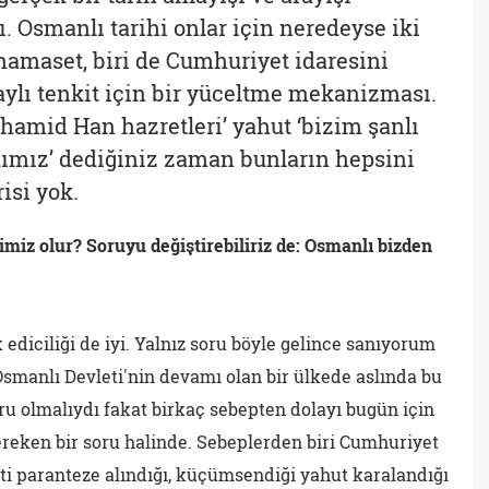
 Osmanlı tarihi onlar için neredeyse iki
 hamaset, biri de Cumhuriyet idaresini
ylı tenkit için bir yüceltme mekanizması.
amid Han hazretleri’ yahut ‘bizim şanlı
dımız’ dediğiniz zaman bunların hepsini
isi yok.
miz olur? Soruyu değiştirebiliriz de: Osmanlı bizden
 ediciliği de iyi. Yalnız soru böyle gelince sanıyorum
smanlı Devleti'nin devamı olan bir ülkede aslında bu
oru olmalıydı fakat birkaç sebepten dolayı bugün için
ereken bir soru halinde. Sebeplerden biri Cumhuriyet
leti paranteze alındığı, küçümsendiği yahut karalandığı