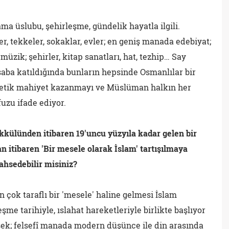
ma üslubu, şehirleşme, gündelik hayatla ilgili.
er, tekkeler, sokaklar, evler; en geniş manada edebiyat;
l müzik; şehirler, kitap sanatları, hat, tezhip… Say
esaba katıldığında bunların hepsinde Osmanlılar bir
estetik mahiyet kazanmayı ve Müslüman halkın her
uzu ifade ediyor.
kkülünden itibaren 19'uncu yüzyıla kadar gelen bir
an itibaren 'Bir mesele olarak İslam' tartışılmaya
ahsedebilir misiniz?
çok taraflı bir 'mesele' haline gelmesi İslam
e tarihiyle, ıslahat hareketleriyle birlikte başlıyor
ersek; felsefî manada modern düşünce ile din arasında