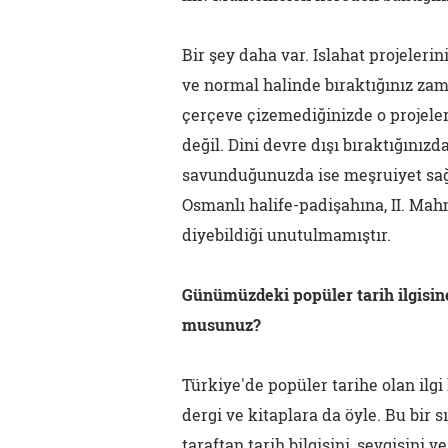
Bir şey daha var. Islahat projelerin
ve normal halinde bıraktığınız zama
çerçeve çizemediğinizde o projel
değil. Dini devre dışı bıraktığınızd
savunduğunuzda ise meşruiyet sağ
Osmanlı halife-padişahına, II. Mah
diyebildiği unutulmamıştır.
Günümüzdeki popüler tarih ilgisine
musunuz?
Türkiye'de popüler tarihe olan ilg
dergi ve kitaplara da öyle. Bu bir s
taraftan tarih bilgisini, sevgisini 