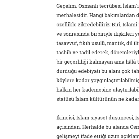
Geçelim. Osmanlı tecrübesi İslam'ın
merhalesidir. Hangi bakımlardan d
özellikle zikredebiliriz: Biri, İslam
ve sonrasında birbiriyle ilişkileri 
tasavvuf, fıkıh usulü, mantık, dil i
tashih ve tadil ederek, dönemleriy
bir geçerliliği kalmayan ama hâlâ 
durduğu edebiyatı bu alanı çok ta
köylere kadar yaygınlaştırılabilmiş 
halkın her kademesine ulaştırılabi
statüsü İslam kültürünün ne kadar 
İkincisi; İslam siyaset düşüncesi, 
açısından. Herhalde bu alanda Osman
gelişmeyi ifade ettiği uzun açıkla