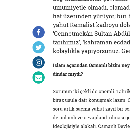
umumiyetle olmadı, olamadı.
hat üzerinden yürüyor; biri
yahut Kemalist kadroyu dola
‘Cennetmekân Sultan Abdülh
tarihimiz’, ‘kahraman ecda
kolaylıkla yapıyorsunuz. Ger
İslam açısından Osmanlı bizim neyi
dindar mıydı?
Sorunun iki şekli de önemli. Tahrik
biraz usule dair konuşmak lazım. O
soru artık saçma yahut zayıf bir s
de anlamlı ve cevaplandırılması g
ideolojisiyle alakalı. Osmanlı Dev