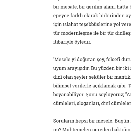
bir mesafe, bir gerilim alanı, hatta
epeyce farklı olarak birbirinden a
için ıslahat teşebbüslerine yol ver
tür modernleşme ile bir tür dinîle
itibariyle öyledir.
'Mesele'yi doğuran şey, felsefî du
uyum arayışıdır. Bu yüzden bir iki
dinî olan şeyler seküler bir mantık
bilimsel verilerle açıklamak gibi. T
boyanabiliyor. Şunu söylüyoruz; "A
cümleleri, sloganları, dinî cümlele
Soruların hepsi bir mesele. Bugün it
mı? Muhtemelen nereden baktığını