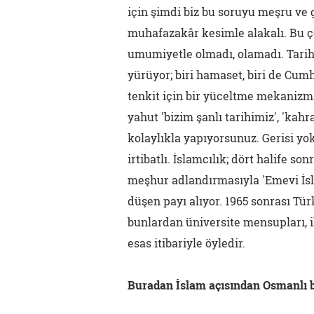
için şimdi biz bu soruyu meşru ve g
muhafazakâr kesimle alakalı. Bu çe
umumiyetle olmadı, olamadı. Tarih,
yürüyor; biri hamaset, biri de Cum
tenkit için bir yüceltme mekanizm
yahut 'bizim şanlı tarihimiz', 'ka
kolaylıkla yapıyorsunuz. Gerisi yo
irtibatlı. İslamcılık; dört halife son
meşhur adlandırmasıyla 'Emevi İs
düşen payı alıyor. 1965 sonrası Tür
bunlardan üniversite mensupları, 
esas itibariyle öyledir.
Buradan İslam açısından Osmanlı 