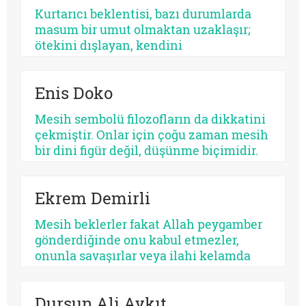
kendi benliğidir. Biri kalabalıkları yutar,
Kurtarıcı beklentisi, bazı durumlarda
diğeri kalbi. Fakat ikisinin de kaynağı
masum bir umut olmaktan uzaklaşır;
aynıdır: Allah’tan kopmuş merkez…
ötekini dışlayan, kendini
mutlaklaştıran bir yapıya bürünebilir.
Psikolojik açıdan bakıldığında, her
Enis Doko
kurtarıcı beklentisi aynı ruhsal içerikle
işlemez. Bazısı insanı olgunlaştırır,
Mesih sembolü filozofların da dikkatini
bazısı sertleştirir. Bazısı dayanıklılık
çekmiştir. Onlar için çoğu zaman mesih
üretir, bazısı düşmanlık.
bir dini figür değil, düşünme biçimidir.
Kimileri mesihi tarihin bir kırılma
noktası olarak düşünürken, kimileri
Ekrem Demirli
onun çoktan sekülerleştiğini ve modern
ideolojilerde yaşamaya devam ettiğini
Mesih beklerler fakat Allah peygamber
savunur.
gönderdiğinde onu kabul etmezler,
onunla savaşırlar veya ilahi kelamda
denildiği üzere ‘Sen ve rabbin gidin
savaşın’ diye ayak sürürler. Günümüz
Dursun Ali Aykıt
için de bunu düşünmek mümkündür: