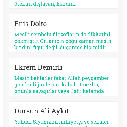
ötekini dışlayan, kendini
mutlaklaştıran bir yapıya bürünebilir.
Psikolojik açıdan bakıldığında, her
Enis Doko
kurtarıcı beklentisi aynı ruhsal içerikle
işlemez. Bazısı insanı olgunlaştırır,
Mesih sembolü filozofların da dikkatini
bazısı sertleştirir. Bazısı dayanıklılık
çekmiştir. Onlar için çoğu zaman mesih
üretir, bazısı düşmanlık.
bir dini figür değil, düşünme biçimidir.
Kimileri mesihi tarihin bir kırılma
noktası olarak düşünürken, kimileri
Ekrem Demirli
onun çoktan sekülerleştiğini ve modern
ideolojilerde yaşamaya devam ettiğini
Mesih beklerler fakat Allah peygamber
savunur.
gönderdiğinde onu kabul etmezler,
onunla savaşırlar veya ilahi kelamda
denildiği üzere ‘Sen ve rabbin gidin
savaşın’ diye ayak sürürler. Günümüz
Dursun Ali Aykıt
için de bunu düşünmek mümkündür:
Beklediklerini iddia ettikleri kurtarıcı
Yahudi Siyonizmi milliyetçi ve seküler
gelse onu da tanımayacaklardır.