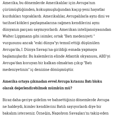
Amerika, bu dönemlerde Amerikalılar için Avrupa'nın
çürümüşlüğünden, kokuşmuşluğundan kaçıp yeni hayatlar
kurdukları topraklardı. Amerikalılar, Avrupalılarla aynı dini ve
tarihsel kökleri paylaşmalarına rağmen kendilerini aynı
dünyanın parçası saymıyorlardı. Amerikan intelijansiyasından
Walter Lippmann gibi isimler, ortak "Batı medeniyeti "
vurgusunu ancak "eski dünya"yı temsil ettiği düşünülen
Avrupa'da, I. Dünya Savaşı'na girildiği esnada yapmaya
başlamışlardır. Bu kalemlerin elinde Atlantik okyanusu, ABD'yi
Avrupa'dan koruyan bir kalkan olmaktan çıkıp "Batı
medeniyetinin" iç denizine dönüşmüştür.
Amerika ortaya çıkmadan evvel Avrupa kıtasını Batı bloku
olarak değerlendirebilmek mümkün mü?
Biraz daha geriye gidelim ve bahsettiğiniz dönemlerde Avrupa
ne haldeydi, kimler kendilerini Batılı sayıyorlardı diye bir
bakalım isterseniz. Örneğin, Napolyon Savaşları'nı takip eden