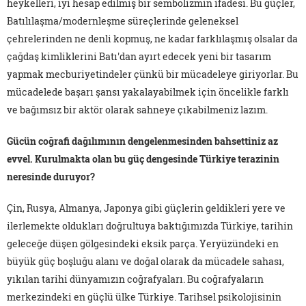
heykelleri, iyi hesap edilmiş bir sembolizmin ifadesi. Bu güçler,
Batılılaşma/modernleşme süreçlerinde geleneksel
çehrelerinden ne denli kopmuş, ne kadar farklılaşmış olsalar da
çağdaş kimliklerini Batı'dan ayırt edecek yeni bir tasarım
yapmak mecburiyetindeler çünkü bir mücadeleye giriyorlar. Bu
mücadelede başarı şansı yakalayabilmek için öncelikle farklı
ve bağımsız bir aktör olarak sahneye çıkabilmeniz lazım.
Gücün coğrafi dağılımının dengelenmesinden bahsettiniz az
evvel. Kurulmakta olan bu güç dengesinde Türkiye terazinin
neresinde duruyor?
Çin, Rusya, Almanya, Japonya gibi güçlerin geldikleri yere ve
ilerlemekte oldukları doğrultuya baktığımızda Türkiye, tarihin
geleceğe düşen gölgesindeki eksik parça. Yeryüzündeki en
büyük güç boşluğu alanı ve doğal olarak da mücadele sahası,
yıkılan tarihi dünyamızın coğrafyaları. Bu coğrafyaların
merkezindeki en güçlü ülke Türkiye. Tarihsel psikolojisinin