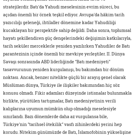
stratejilerdir. Batı'da Yahudi meselesinin evrim süreci, bu
açıdan önemli bir örnek teşkil ediyor. Avrupa'da hâkim tarih
yazıcılığı geleneği, ihtilaller dönemine kadar Yahudiliği
kucaklayan bir perspektife sahip değildi. Daha sonra, toplumsal
hayatı şekillendiren güç dengelerindeki değişimin katkılarıyla,
tarih seküler merceklerle yeniden yazılırken Yahudiler de Batı
parantezinin içinde önemli bir mevkiye yerleştiler. II. Dünya
Savaşı sonrasında ABD liderliğinde "Batı medeniyeti"
tasavvurunun yeniden kurgulanışı, bu bakımdan bir dönüm
noktası. Ancak, benzer nitelikte güçlü bir arayış genel olarak
Müslüman dünya, Türkiye ile ilişkiler bakımından hiç söz
konusu olmadı. Fikir adamları düzeyinde istisnalar bulunmakla
birlikte, yürütülen tartışmalar, Batı medeniyetinin verili
kalıplarına uyumun mümkün olup olmadığı meselesiyle
sınırlandı. Bazı dönemlerde daha az vurgulansa bile,
Türkiye'nin "tarihsel ötekilik" vasfı zihinlerdeki yerini hep
korudu. Nitekim günümüzde de Batı, İslamofobinin yükselişine