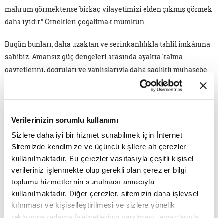
mahrum görmektense birkaç vilayetimizi elden çıkmış görmek
daha iyidir." Örnekleri çoğaltmak mümkün.
Bugün bunları, daha uzaktan ve serinkanlılıkla tahlil imkânına
sahibiz. Amansız güç dengeleri arasında ayakta kalma
gayretlerini, doğruları ve yanlışlarıyla daha sağlıklı muhasebe
edebilecek bir noktadayız. Şunu görüyoruz; başlangıçta galip
Batı'ya bütünüyle intikal etmeyi hal çaresi sayanlar, ancak
konjonktüre göre güçlenebilen küçük bir azınlıktı. Müstakil bir
Verilerinizin sorumlu kullanımı
özne halinde tarihi yolculuğumuza devam için yenilenme
isteyenler çoğunluktaydılar. Uygun reçetelerin peşindeydiler.
Sizlere daha iyi bir hizmet sunabilmek için İnternet
Reformları hem destekliyor hem de sonuçlarına göre
Sitemizde kendimize ve üçüncü kişilere ait çerezler
eleştiriyorlardı.
kullanılmaktadır. Bu çerezler vasıtasıyla çeşitli kişisel
verileriniz işlenmekte olup gerekli olan çerezler bilgi
Kimdi bunlar?
toplumu hizmetlerinin sunulması amacıyla
kullanılmaktadır. Diğer çerezler, sitemizin daha işlevsel
Zamanın milliyetçi ve İslamcı düşünürlerinde bu yaklaşımı
kılınması ve kişiselleştirilmesi ve sizlere yönelik
görmek mümkün. Şu meşhur, "Batı'nın ilmi mi, kültürü mü"
reklam/pazarlama faaliyetlerinin yapılması, amaçlarıyla