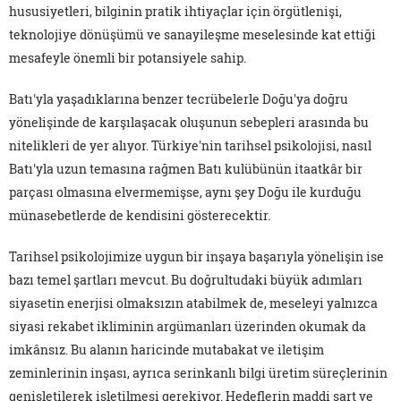
hususiyetleri, bilginin pratik ihtiyaçlar için örgütlenişi,
teknolojiye dönüşümü ve sanayileşme meselesinde kat ettiği
mesafeyle önemli bir potansiyele sahip.
Batı'yla yaşadıklarına benzer tecrübelerle Doğu'ya doğru
yönelişinde de karşılaşacak oluşunun sebepleri arasında bu
nitelikleri de yer alıyor. Türkiye'nin tarihsel psikolojisi, nasıl
Batı'yla uzun temasına rağmen Batı kulübünün itaatkâr bir
parçası olmasına elvermemişse, aynı şey Doğu ile kurduğu
münasebetlerde de kendisini gösterecektir.
Tarihsel psikolojimize uygun bir inşaya başarıyla yönelişin ise
bazı temel şartları mevcut. Bu doğrultudaki büyük adımları
siyasetin enerjisi olmaksızın atabilmek de, meseleyi yalnızca
siyasi rekabet ikliminin argümanları üzerinden okumak da
imkânsız. Bu alanın haricinde mutabakat ve iletişim
zeminlerinin inşası, ayrıca serinkanlı bilgi üretim süreçlerinin
genişletilerek işletilmesi gerekiyor. Hedeflerin maddi şart ve