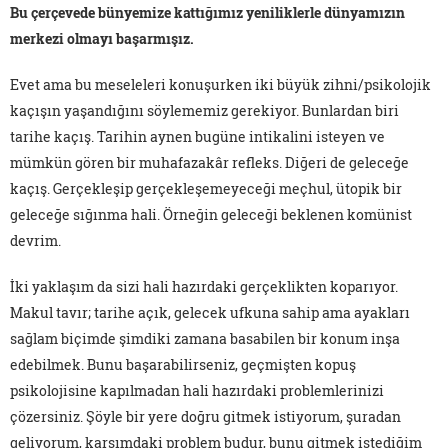
Bu çerçevede bünyemize kattığımız yeniliklerle dünyamızın
merkezi olmayı başarmışız.
Evet ama bu meseleleri konuşurken iki büyük zihni/psikolojik
kaçışın yaşandığını söylememiz gerekiyor. Bunlardan biri
tarihe kaçış. Tarihin aynen bugüne intikalini isteyen ve
mümkün gören bir muhafazakâr refleks. Diğeri de geleceğe
kaçış. Gerçekleşip gerçekleşemeyeceği meçhul, ütopik bir
geleceğe sığınma hali. Örneğin geleceği beklenen komünist
devrim.
İki yaklaşım da sizi hali hazırdaki gerçeklikten koparıyor.
Makul tavır; tarihe açık, gelecek ufkuna sahip ama ayakları
sağlam biçimde şimdiki zamana basabilen bir konum inşa
edebilmek. Bunu başarabilirseniz, geçmişten kopuş
psikolojisine kapılmadan hali hazırdaki problemlerinizi
çözersiniz. Şöyle bir yere doğru gitmek istiyorum, şuradan
geliyorum, karşımdaki problem budur, bunu gitmek istediğim