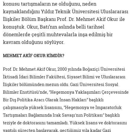
konusu tartışmaların ne olduğunu, neden
kaynaklandığını Yıldız Teknik Üniversitesi Uluslararası
İlişkiler Bölüm Başkanı Prof. Dr. Mehmet Akif Okur ile
konuştuk. Okur, Batı’nın aslında belli tarihsel
dönemlerde çeşitli muhtevalarla inşa edilmiş bir
kavram olduğunu söylüyor.
MEHMET AKİF OKUR KİMDİR?
Prof. Dr. Mehmet Akif Okur, 2000 yılında Boğaziçi Üniversitesi
İktisadi İdari Bilimler Fakültesi, Siyaset Bilimi ve Uluslararası
İlişkiler bölümünden mezun oldu. Gazi Üniversitesi Sosyal
Bilimler Enstitüsü'nde, "Hegemonya Yaklaşımları Çerçevesinde
Bir Dış Politika Aracı Olarak İnsan Hakları" başlıklı
çalışmasıyla yüksek lisansını, "Hegemonya ve İmparatorluk
Tartışmaları Bağlamında Irak Savaşı'nın Politikası" başlıklı
teziyle de doktorasını tamamladı. Yüksek lisans ve doktorasını
yaptığı süreçten başlayarak, geçtiğimiz yıla kadar Gazi