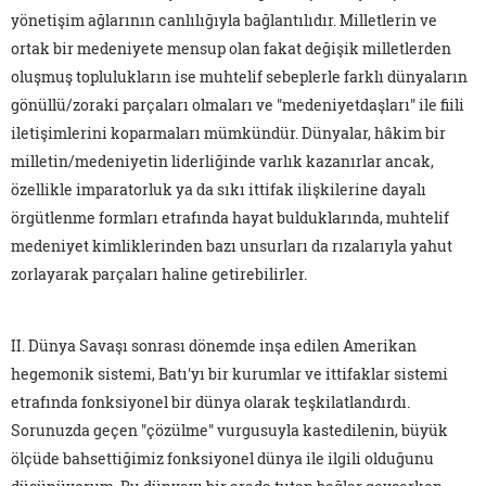
yönetişim ağlarının canlılığıyla bağlantılıdır. Milletlerin ve
ortak bir medeniyete mensup olan fakat değişik milletlerden
oluşmuş toplulukların ise muhtelif sebeplerle farklı dünyaların
gönüllü/zoraki parçaları olmaları ve "medeniyetdaşları" ile fiili
iletişimlerini koparmaları mümkündür. Dünyalar, hâkim bir
milletin/medeniyetin liderliğinde varlık kazanırlar ancak,
özellikle imparatorluk ya da sıkı ittifak ilişkilerine dayalı
örgütlenme formları etrafında hayat bulduklarında, muhtelif
medeniyet kimliklerinden bazı unsurları da rızalarıyla yahut
zorlayarak parçaları haline getirebilirler.
II. Dünya Savaşı sonrası dönemde inşa edilen Amerikan
hegemonik sistemi, Batı'yı bir kurumlar ve ittifaklar sistemi
etrafında fonksiyonel bir dünya olarak teşkilatlandırdı.
Sorunuzda geçen "çözülme" vurgusuyla kastedilenin, büyük
ölçüde bahsettiğimiz fonksiyonel dünya ile ilgili olduğunu