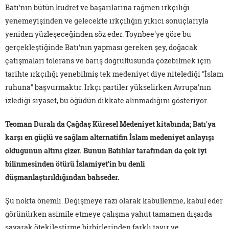
Batı'nın bütün kudret ve başarılarına rağmen ırkçılığı
yenemeyişinden ve gelecekte ırkçılığın yıkıcı sonuçlarıyla
yeniden yüzleşeceğinden söz eder. Toynbee'ye göre bu
gerçekleştiğinde Batı'nın yapması gereken şey, doğacak
çatışmaları tolerans ve barış doğrultusunda çözebilmek için
tarihte ırkçılığı yenebilmiş tek medeniyet diye nitelediği "İslam
ruhuna" başvurmaktır. Irkçı partiler yükselirken Avrupa'nın
izlediği siyaset, bu öğüdün dikkate alınmadığını gösteriyor.
Teoman Duralı da Çağdaş Küresel Medeniyet kitabında; Batı'ya
karşı en güçlü ve sağlam alternatifin İslam medeniyet anlayışı
olduğunun altını çizer. Bunun Batılılar tarafından da çok iyi
bilinmesinden ötürü İslamiyet'in bu denli
düşmanlaştırıldığından bahseder.
Şu nokta önemli. Değişmeye razı olarak kabullenme, kabul eder
görünürken asimile etmeye çalışma yahut tamamen dışarda
sayarak ötekileştirme birbirlerinden farklı tavır ve