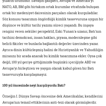
yılların ürünüdür. Savaşın galipleri, Avrupa ve Amerika'yı
NATO, AB, BM gibi birtakım ortak kurumlar etrafında buluşan
ortak bir medeniyet dairesinin parçaları olarak kurguladılar.
Söz konusu tasarımın öngördüğü kimlik tasavvuruna uygun bir
düşünce ve kültür tarihi yazımı süreci yaşandı. Bu inşaya
rengini veren seküler perspektif, Eski Yunan'a uzanır, Batı'nın
tarihini demokrasi, insan hakları, piyasa, modernleşme gibi
belirli fikirler ve bunlarla bağlantılı değerler üzerinden yazar.
Ayrıca dinin kültürleşmiş halini de Hıristiyanlık ve Yahudiliğin
mirasını bir arada anarak bu kimlik tasarımına ekler. Oysa çok
değil, 100 yıl geriye gittiğimizde bugünkü içeriğiyle ABD ve
Avrupa'yı birleştiren ve yaygın olarak kabul gören bir Batı
tasavvuruyla karşılaşmayız.
100 yıl öncesinde neyi karşılıyordu Batı?
Örneğin I. Dünya Savaşı öncesine dek Amerikalılar, kendilerini
Avrupa'nın temsil ettiklerinin anti-tezi olarak görmüşlerdir.