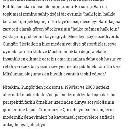
Batılılaşmadan ulaşmak mümkündü. Bu süreç, Batı'da
toplumsal zemine sahip doğal bir evrimle "halk için, halkla
beraber" gerçekleşmişti. Türkiye'de ise, meseleyi Batılılaşma
zarureti olarak gören bürokrasinin "halka rağmen halk için"
yaklaşımı, problemin kaynağıydı. Meseleyi şöyle özetliyordu
Güngör: "İlericilerin bize medeniyet diye gösterdikleri şeye
uymak için Türklük ve Müslümanlıktan değil, alelade
insanlıktan çıkmak gerekir ama insanlara daha çok huzur ve
refah verecek bir yaşam seviyesine ulaşabilmek için Türk ve
Müslüman oluşumuz en büyük avantajı teşkil ediyor."
Nitekim, Güngör'den çok sonra, 1990'lar ve 2000'lerdeki
alternatif modernlikler/çoğul modernlikler tartışmaları bu
perspektifi farklı örnekler üzerinden dünya sosyolojisinin
gündemine taşıdı. Günümüzde Çin gibi yükselen güçlerin
modernlik deneyimleri bu kavramsal çerçevelere atıflarla
anlaşılmaya çalışılıyor.