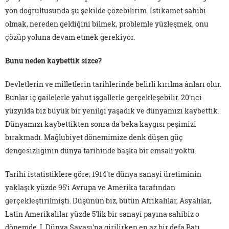
yön doğrultusunda şu şekilde çözebilirim. İstikamet sahibi
olmak, nereden geldiğini bilmek, problemle yüzleşmek, onu
çözüp yoluna devam etmek gerekiyor.
Bunu neden kaybettik sizce?
Devletlerin ve milletlerin tarihlerinde belirli kırılma ânları olur.
Bunlar iç gailelerle yahut işgallerle gerçekleşebilir. 20'nci
yüzyılda biz büyük bir yenilgi yaşadık ve dünyamızı kaybettik.
Dünyamızı kaybettikten sonra da beka kaygısı peşimizi
bırakmadı. Mağlubiyet dönemimize denk düşen güç
dengesizliğinin dünya tarihinde başka bir emsali yoktu.
Tarihi istatistiklere göre; 1914'te dünya sanayi üretiminin
yaklaşık yüzde 95'i Avrupa ve Amerika tarafından
gerçekleştirilmişti. Düşünün biz, bütün Afrikalılar, Asyalılar,
Latin Amerikalılar yüzde 5'lik bir sanayi payına sahibiz o
dönemde. I. Dünya Savaşı'na girilirken en az bir defa Batı