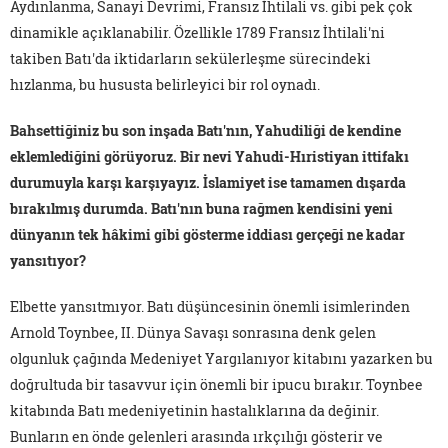
Aydınlanma, Sanayi Devrimi, Fransız İhtilali vs. gibi pek çok
dinamikle açıklanabilir. Özellikle 1789 Fransız İhtilali'ni
takiben Batı'da iktidarların sekülerleşme sürecindeki
hızlanma, bu hususta belirleyici bir rol oynadı.
Bahsettiğiniz bu son inşada Batı'nın, Yahudiliği de kendine
eklemlediğini görüyoruz. Bir nevi Yahudi-Hıristiyan ittifakı
durumuyla karşı karşıyayız. İslamiyet ise tamamen dışarda
bırakılmış durumda. Batı'nın buna rağmen kendisini yeni
dünyanın tek hâkimi gibi gösterme iddiası gerçeği ne kadar
yansıtıyor?
Elbette yansıtmıyor. Batı düşüncesinin önemli isimlerinden
Arnold Toynbee, II. Dünya Savaşı sonrasına denk gelen
olgunluk çağında Medeniyet Yargılanıyor kitabını yazarken bu
doğrultuda bir tasavvur için önemli bir ipucu bırakır. Toynbee
kitabında Batı medeniyetinin hastalıklarına da değinir.
Bunların en önde gelenleri arasında ırkçılığı gösterir ve