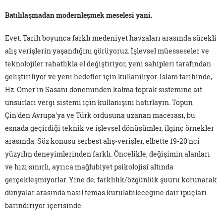
Batılılaşmadan modernleşmek meselesi yani.
Evet. Tarih boyunca farklı medeniyet havzaları arasında sürekli
alış verişlerin yaşandığını görüyoruz. İşlevsel müesseseler ve
teknolojiler rahatlıkla el değiştiriyor, yeni sahipleri tarafından
geliştiriliyor ve yeni hedefler için kullanılıyor. İslam tarihinde,
Hz. Ömer'in Sasani döneminden kalma toprak sistemine ait
unsurları vergi sistemi için kullanışını hatırlayın. Topun
Çin'den Avrupa'ya ve Türk ordusuna uzanan macerası, bu
esnada geçirdiği teknik ve işlevsel dönüşümler, ilginç örnekler
arasında. Söz konusu serbest alış-verişler, elbette 19-20'nci
yüzyılın deneyimlerinden farklı. Öncelikle, değişimin alanları
ve hızı sınırlı, ayrıca mağlubiyet psikolojisi altında
gerçekleşmiyorlar. Yine de, farklılık/özgünlük şuuru korunarak
dünyalar arasında nasıl temas kurulabileceğine dair ipuçları
barındırıyor içerisinde.