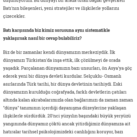
düşünüyorum. Bu dünyayı bir arada tutan bağlar gevşerken
Batı'nın bileşenleri, yeni stratejiler ve ilişkilerle yollarını
çizecekler.
Batı karşısında biz kimiz sorusuna aynı sistematikle
yaklaşırsak nasıl bir cevap bulabiliriz?
Biz de bir zamanlar kendi dünyamızın merkeziydik. İlk
dünyamızı Türkistan'da inşa ettik, ilk çözülmeyi de orada
yaşadık. Parçalanan dünyamızın bazı unsurları, ön Asya'ya göç
ederek yeni bir dünya devleti kurdular. Selçuklu- Osmanlı
asırlarında Türk tarihi, bir dünya devletinin tarihiydi. Eski
dünyamızın kurulduğu coğrafyada, farklı devletlerin çatıları
altında kalan akrabalarımızla olan bağlarımızı da zaman zaman
"dünya" tanımının içerdiği dayanışma düzeylerine yaklaşan
ilişkilerle sürdürdük. 20'nci yüzyılın başındaki büyük yeryüzü
yangınında dünyamız çöktü ancak yitirdiğimiz dünyamıza ait
hatıralar tarihsel psikolojimizdeki canlılığını koruyor, bazı