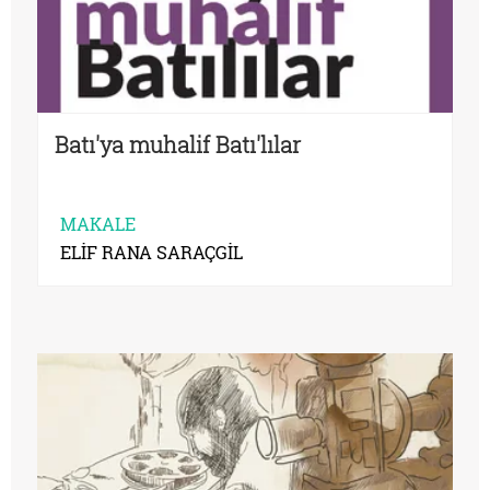
Batı'ya muhalif Batı'lılar
MAKALE
ELİF RANA SARAÇGİL