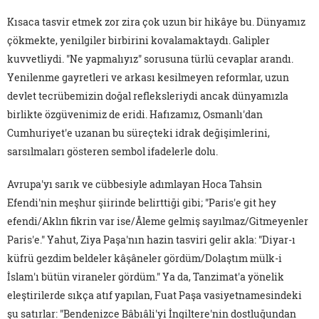
Kısaca tasvir etmek zor zira çok uzun bir hikâye bu. Dünyamız
çökmekte, yenilgiler birbirini kovalamaktaydı. Galipler
kuvvetliydi. "Ne yapmalıyız" sorusuna türlü cevaplar arandı.
Yenilenme gayretleri ve arkası kesilmeyen reformlar, uzun
devlet tecrübemizin doğal refleksleriydi ancak dünyamızla
birlikte özgüvenimiz de eridi. Hafızamız, Osmanlı'dan
Cumhuriyet'e uzanan bu süreçteki idrak değişimlerini,
sarsılmaları gösteren sembol ifadelerle dolu.
Avrupa'yı sarık ve cübbesiyle adımlayan Hoca Tahsin
Efendi'nin meşhur şiirinde belirttiği gibi; "Paris'e git hey
efendi/Aklın fikrin var ise/Âleme gelmiş sayılmaz/Gitmeyenler
Paris'e." Yahut, Ziya Paşa'nın hazin tasviri gelir akla: "Diyar-ı
küfrü gezdim beldeler kâşâneler gördüm/Dolaştım mülk-i
İslam'ı bütün viraneler gördüm." Ya da, Tanzimat'a yönelik
eleştirilerde sıkça atıf yapılan, Fuat Paşa vasiyetnamesindeki
şu satırlar: "Bendenizce Bâbıâli'yi İngiltere'nin dostluğundan