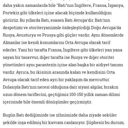
daha yakın zamanlarda bile "Batı"nın İngiltere, Fransa, İspanya,
Portekiz gibi ülkeleri içine alacak biçimde kullanıldığını
görürüz. Bu yıllarda Batı, esasen Batı Avrupa'dır. Batı'nın
despotizm ve otoriteryanizmle özdeşleştirdiği Doğu Avrupa'da
Rusya, Avusturya ve Prusya gibi güçler vardır. Aynı dönemlerde
Almanlar ise kendi konumlarını Orta Avrupa olarak tarif
ederler. Yani bir tarafta Fransa, İngiltere gibi ülkeleri yan yana
sayan bir tasavvur, diğer tarafta ise Rusya ve diğer otoriter
yönetimleri aynı parantezin içine alan başka bir aidiyet tanımı
vardır. Ayrıca, bu ikisinin arasında kalan ve kendisini Orta
Avrupa olarak tarif eden ayrı bir yaklaşım da mevcuttur.
Dolasıyla Batı'nın neresi olduğuna dair siyasi algılar, bırakın
uzun dönem tariflerini, geçtiğimiz 100-150 yıllık zaman dilimi
içerisinde bile önemli dönüşümler geçirmiştir.
Bugün Batı dediğimizde ise zihnimizde daha ziyade seküler
şekilde inşa edilmiş bir kavram canlanıyor. Şüphesiz bu durum;