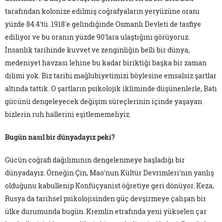
tarafından kolonize edilmiş coğrafyaların yeryüzüne oranı
yüzde 84.4'tü. 1918'e gelindiğinde Osmanlı Devleti de tasfiye
ediliyor ve bu oranın yüzde 90'lara ulaştığını görüyoruz.
İnsanlık tarihinde kuvvet ve zenginliğin belli bir dünya,
medeniyet havzası lehine bu kadar biriktiği başka bir zaman
dilimi yok. Biz tarihi mağlubiyetimizi böylesine emsalsiz şartlar
altında tattık. O şartların psikolojik ikliminde düşünenlerle, Batı
gücünü dengeleyecek değişim süreçlerinin içinde yaşayan
bizlerin ruh hallerini eşitlememeliyiz.
Bugün nasıl bir dünyadayız peki?
Gücün coğrafi dağılımının dengelenmeye başladığı bir
dünyadayız. Örneğin Çin, Mao'nun Kültür Devrimleri'nin yanlış
olduğunu kabullenip Konfüçyanist öğretiye geri dönüyor. Keza,
Rusya da tarihsel psikolojisinden güç devşirmeye çalışan bir
ülke durumunda bugün. Kremlin etrafında yeni yükselen çar