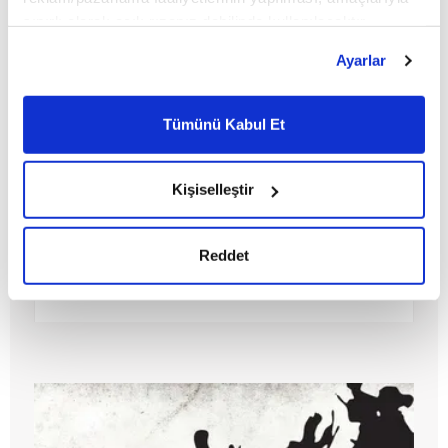
sınırlı olarak açık rızanız dahilinde kullanılacaktır.
Çerezlere ilişkin tercihlerinizi çerez paneli vasıtasıyla
Ayarlar
belirleyebilirsiniz. Çerezlere ilişkin detaylı bilgi için
Ayarlar butonuna tıklayabilir,
Çerez Bilgilendirme
Metnimizi ziyaret edebilirsiniz.
Tümünü Kabul Et
6698 sayılı Kişisel Verilerin Korunması Kanunu uyarınca
hazırlanmış olan İnternet Sitesi Aydınlatma Metnimizi
okumak ve sitemizi ziyaretiniz kapsamında
Kişiselleştir
gerçekleştirilen veri işleme faaliyetleri ile ilgili daha
detaylı bilgi almak için lütfen
tıklayınız.
Reddet
Halep Dosyası