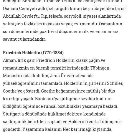
olmuştur. Sonradan İttihat ve Terakki'ye dönüşecek İttihad-ı
Osmanî Cemiyeti adlı gizli örgütü kuran beş tıbbiyeliden birisi
Abdullah Cevdet'ti. Tıp, felsefe, sosyoloji, siyaset alanlarında
yetmişten fazla eserin yazarı veya çevirmenidir. Osmanlının
son dönemlerinde pozitivist düşüncenin ilk ve en amansız
savunucularındandır.
Friedrich Hölderlin (1770-1834)
Alman, lirik şair. Friedrich Hölderlin klasik çağın ve
romantizmin en önemli temsilcilerindendir. Tübingen
Manastırı'nda dinbilim, Jena Üniversitesi'nde
yükseköğrenimini tamamladı. Hölderlin'in şiirlerini Schiller,
Goethe'ye gösterdi, Goethe beğenmeyince müthiş bir düş
kırıklığı yaşadı. Bordeaux'ya gittiğinde sevdiği kadının
öldüğünü öğrenince ruhsal bozukluklar yaşamaya başladı.
Stuttgart'a dönüşünde hükümet doktoru kendisinde
saldırganlık belirtileri saptadı ve Hölderin'i zorla Tübingen'e
gönderdi. Yaşamının kalanını Neckar ırmağı kıyısında,