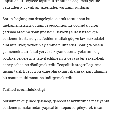
kapatılabilir. Böylece toplum, kriz altında dağılmak yerine
vadedilen o 'büyük an' üzerinden varlığını sürdürür.
Sorun, başlangıçta dengeleyici olarak tasarlanan bu
mekanizmaların, günümüz jeopolitiğinde doğrudan birer
çatışma aracına dönüşmesidir. Bekleyiş süresi uzadıkça,
beklenen kurtarıcıya atfedilen mutlak güç ve tavizsiz adalet
gibi nitelikler, devletin eylemine nüfuz eder. Sonuçta Mesih
gelmemektedir fakat yeryüzü kıyamet senaryolarının dış
politika belgelerine tahvil edilmesiyle devâsa bir eskatolojik
deney sahasına dönüşmektedir. Teopolitik araçsallaştırma
insanı tarih kurucu bir özne olmaktan çıkararak kurgulanmış
bir sonun mühimmatına indirgemektedir.
Tarihsel sorumluluk etiği
Müslüman düşünce geleneği, gelecek tasavvurunda mesiyanik
bekleme şemalarından yapısal bir kopuş sergileyerek insanı