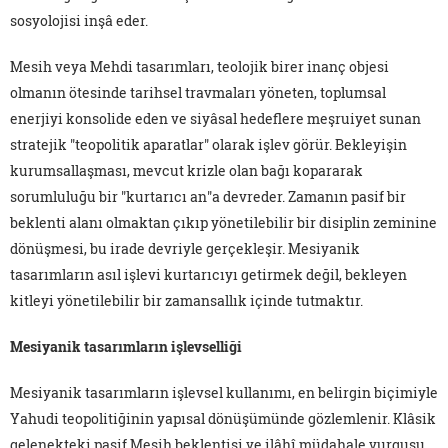
sosyolojisi inşâ eder.
Mesih veya Mehdi tasarımları, teolojik birer inanç objesi
olmanın ötesinde tarihsel travmaları yöneten, toplumsal
enerjiyi konsolide eden ve siyâsal hedeflere meşruiyet sunan
stratejik "teopolitik aparatlar" olarak işlev görür. Bekleyişin
kurumsallaşması, mevcut krizle olan bağı kopararak
sorumluluğu bir "kurtarıcı an"a devreder. Zamanın pasif bir
beklenti alanı olmaktan çıkıp yönetilebilir bir disiplin zeminine
dönüşmesi, bu irade devriyle gerçekleşir. Mesiyanik
tasarımların asıl işlevi kurtarıcıyı getirmek değil, bekleyen
kitleyi yönetilebilir bir zamansallık içinde tutmaktır.
Mesiyanik tasarımların işlevselliği
Mesiyanik tasarımların işlevsel kullanımı, en belirgin biçimiyle
Yahudi teopolitiğinin yapısal dönüşümünde gözlemlenir. Klâsik
gelenekteki pasif Mesih beklentisi ve ilâhî müdahale vurgusu,