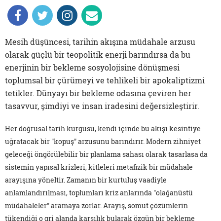
Mesih düşüncesi, tarihin akışına müdahale arzusu
olarak güçlü bir teopolitik enerji barındırsa da bu
enerjinin bir bekleme sosyolojisine dönüşmesi
toplumsal bir çürümeyi ve tehlikeli bir apokaliptizmi
tetikler. Dünyayı bir bekleme odasına çeviren her
tasavvur, şimdiyi ve insan iradesini değersizleştirir.
Her doğrusal tarih kurgusu, kendi içinde bu akışı kesintiye
uğratacak bir "kopuş" arzusunu barındırır. Modern zihniyet
geleceği öngörülebilir bir planlama sahası olarak tasarlasa da
sistemin yapısal krizleri, kitleleri metafizik bir müdahale
arayışına yöneltir. Zamanın bir kurtuluş vaadiyle
anlamlandırılması, toplumları kriz anlarında "olağanüstü
müdahaleler" aramaya zorlar. Arayış, somut çözümlerin
tükendiği o gri alanda karşılık bularak özgün bir bekleme