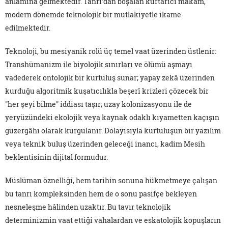
anlamına gelmektedir. Tanrı'dan boşalan kurtarıcı makam,
modern dönemde teknolojik bir mutlakiyetle ikame
edilmektedir.
Teknoloji, bu mesiyanik rolü üç temel vaat üzerinden üstlenir:
Transhümanizm ile biyolojik sınırları ve ölümü aşmayı
vadederek ontolojik bir kurtuluş sunar; yapay zekâ üzerinden
kurduğu algoritmik kuşatıcılıkla beşerî krizleri çözecek bir
"her şeyi bilme" iddiası taşır; uzay kolonizasyonu ile de
yeryüzündeki ekolojik veya kaynak odaklı kıyametten kaçışın
güzergâhı olarak kurgulanır. Dolayısıyla kurtuluşun bir yazılım
veya teknik buluş üzerinden geleceği inancı, kadim Mesih
beklentisinin dijital formudur.
Müslüman öznelliği, hem tarihin sonuna hükmetmeye çalışan
bu tanrı kompleksinden hem de o sonu pasifçe bekleyen
nesneleşme hâlinden uzaktır. Bu tavır teknolojik
determinizmin vaat ettiği vahalardan ve eskatolojik kopuşların