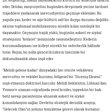
Şiî teopolitiği, maddi dayanaklarını kurucu bir anlatıyla tahkim
eder. İktidar, meşruiyetini bugünden devşirmek yerine tarihsel
trajedilere yaslanarak mevcudiyetini geçmişe eklemler. Bu
yapıda yas, keder ve ağıt kültürü salt bir duygu durumu değildir;
aksine toplumsal mobilizasyonu sürekli kılan ontolojik bir
dayanaktır. Geçmişin trajik yükü, bugünün askerî ve siyâsî
stratejisini "kefaret" zemininde rasyonelleştirir. Kederin
kurumsallaşması ise kitleyi sürekli bir seferberlik hâlinde
tutar. Rejim, bu yolla güncel krizlerin üzerinde bir
dokunulmazlık alanı inşâ eder.
"Mehdi gelene kadar" dünyadaki her otorite vekâleten
mevcuttur ve vekâlet kurumu, bölgesel bir "Direniş Ekseni"
inşâ etmenin doktrinel harcıdır. Mehdi beklentisi, Lübnan'dan
Yemen'e uzanan coğrafyada yerel krizler, topyekûn bir hak-
batıl savaşı parantezine alınarak askerî ve siyâsî
konsolidasyon sağlar. Devletin stratejik derinlik arayışı,
"Gelecek Olan"ın yolunu temizleme görevi olarak kutsanır.