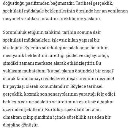
doğurduğu pasifizmden bağımsızdır. Tarihsel gerçeklik,
spekülatif müdahale beklentilerinin ötesinde her an yenilenen
rasyonel ve ahlaki icraatın sürekliliğine yaslanır.
Sorumluluk etiğinin tahkimi, tarihin sonuna dair
spekülatif müdahaleleri işlevsiz kılan yapısal bir
stratejidir. Eylemin sürekliliğine odaklanan bu tutum
mesiyanik beklentinin ürettiği şiddet ve dışlayıcılığı,
şimdiki zamanı merkeze alarak etkisizleştirir. Bu
yaklaşım muhatabını "kutsal planın önündeki bir engel"
olarak tanımlamayı reddederek inşâ sürecinin rasyonel
bir paydaşı olarak konumlandırır. Böylece tarihsel
gerçeklik, kozmik son senaryolarının yarattığı felç edici
bekleyiş yerine adaletin ve üretimin kesintisiz disiplini
üzerinden şekillenir. Kurtuluş, spekülatif bir alan
olmaktan çıkıp şimdinin içinde süreklilik arz eden bir
disipline dönüşür.