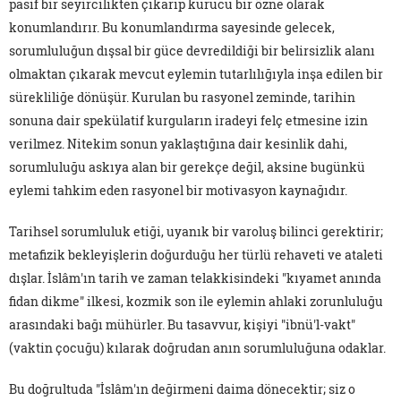
pasif bir seyircilikten çıkarıp kurucu bir özne olarak
konumlandırır. Bu konumlandırma sayesinde gelecek,
sorumluluğun dışsal bir güce devredildiği bir belirsizlik alanı
olmaktan çıkarak mevcut eylemin tutarlılığıyla inşa edilen bir
sürekliliğe dönüşür. Kurulan bu rasyonel zeminde, tarihin
sonuna dair spekülatif kurguların iradeyi felç etmesine izin
verilmez. Nitekim sonun yaklaştığına dair kesinlik dahi,
sorumluluğu askıya alan bir gerekçe değil, aksine bugünkü
eylemi tahkim eden rasyonel bir motivasyon kaynağıdır.
Tarihsel sorumluluk etiği, uyanık bir varoluş bilinci gerektirir;
metafizik bekleyişlerin doğurduğu her türlü rehaveti ve ataleti
dışlar. İslâm'ın tarih ve zaman telakkisindeki "kıyamet anında
fidan dikme" ilkesi, kozmik son ile eylemin ahlaki zorunluluğu
arasındaki bağı mühürler. Bu tasavvur, kişiyi "ibnü'l-vakt"
(vaktin çocuğu) kılarak doğrudan anın sorumluluğuna odaklar.
Bu doğrultuda "İslâm'ın değirmeni daima dönecektir; siz o