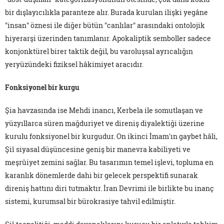
bir dışlayıcılıkla paranteze alır. Burada kurulan ilişki yegâne
"insan" öznesi ile diğer bütün "canlılar" arasındaki ontolojik
hiyerarşi üzerinden tanımlanır. Apokaliptik semboller sadece
konjonktürel birer taktik değil, bu varoluşsal ayrıcalığın
yeryüzündeki fiziksel hâkimiyet aracıdır.
Fonksiyonel bir kurgu
Şia havzasında ise Mehdi inancı, Kerbela ile somutlaşan ve
yüzyıllarca süren mağduriyet ve direniş diyalektiği üzerine
kurulu fonksiyonel bir kurgudur. On ikinci İmam'ın gaybet hâli,
Şiî siyasal düşüncesine geniş bir manevra kabiliyeti ve
meşrûiyet zemini sağlar. Bu tasarımın temel işlevi, topluma en
karanlık dönemlerde dahi bir gelecek perspektifi sunarak
direniş hattını diri tutmaktır. İran Devrimi ile birlikte bu inanç
sistemi, kurumsal bir bürokrasiye tahvil edilmiştir.