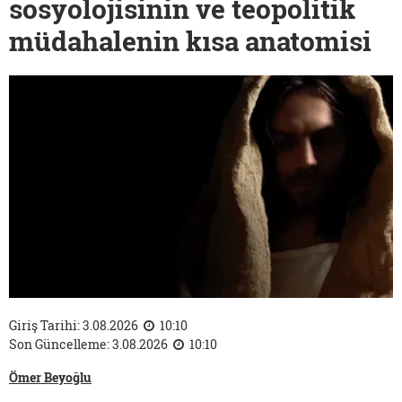
sosyolojisinin ve teopolitik
müdahalenin kısa anatomisi
Giriş Tarihi: 3.08.2026
10:10
Son Güncelleme: 3.08.2026
10:10
Ömer Beyoğlu