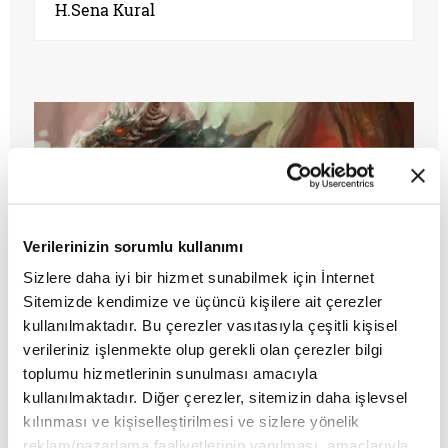
H.Sena Kural
Verilerinizin sorumlu kullanımı
Sizlere daha iyi bir hizmet sunabilmek için İnternet
Sitemizde kendimize ve üçüncü kişilere ait çerezler
Siyasal yenilginin melankolisi
kullanılmaktadır. Bu çerezler vasıtasıyla çeşitli kişisel
verileriniz işlenmekte olup gerekli olan çerezler bilgi
toplumu hizmetlerinin sunulması amacıyla
MAKALE
kullanılmaktadır. Diğer çerezler, sitemizin daha işlevsel
Meryem İlayda Atlas
kılınması ve kişiselleştirilmesi ve sizlere yönelik
reklam/pazarlama faaliyetlerinin yapılması, amaçlarıyla