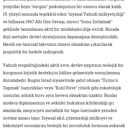
yüzyıllar boyu "sürgün" psikolojisinin bir unsuru olarak kaldı.
19. yüzyıl sonunda teşekkül eden "siyasal Yahudi milliyetçiliği"
ve bilhassa 1967 Altı Gün Savaşı, süreci "Sonu Zorlamak"
şeklinde tanımlanan aktif bir müdahaleciliğe evirdi. Burada
dinî metinler devlet stratejisinin dayanağına dönüştürüldü;
Mesih ise tanrısal takvimin öznesi olmaktan çıkarılarak
jeopolitik bir hedefe indirgendi.
Yahudi teopolitiğindeki aktif evre, devlet aygıtının teolojik bir
kurgunun lojistik destekçisi hâline gelmesiyle sonuçlanmış
durumdadır. Bugün İsrail siyasetinde şahit olunan "Üçüncü
Tapınak" hazırlıkları veya "Kızıl Düve" ritüeli gibi eskatolojik
unsurlar, arkaik birer ayin hevesi olmaktan uzaktır. Bunlar
modern diplomasinin ve seküler hukukun kilitlendiği gri
alanlarda, meşruiyeti metafizik bir tapu üzerinden yeniden
üretme amacı taşır. Siyasal akıl, çözemediği mülkiyet ve
hâkimiyet sorunlarını teolojik bir zorunluluk formuna sokarak