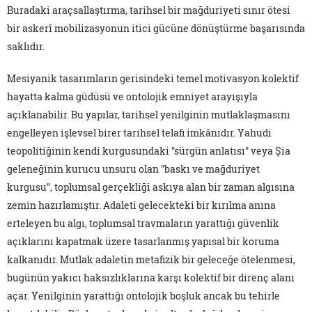
Buradaki araçsallaştırma, tarihsel bir mağduriyeti sınır ötesi
bir askerî mobilizasyonun itici gücüne dönüştürme başarısında
saklıdır.
Mesiyanik tasarımların gerisindeki temel motivasyon kolektif
hayatta kalma güdüsü ve ontolojik emniyet arayışıyla
açıklanabilir. Bu yapılar, tarihsel yenilginin mutlaklaşmasını
engelleyen işlevsel birer tarihsel telafi imkânıdır. Yahudi
teopolitiğinin kendi kurgusundaki "sürgün anlatısı" veya Şia
geleneğinin kurucu unsuru olan "baskı ve mağduriyet
kurgusu", toplumsal gerçekliği askıya alan bir zaman algısına
zemin hazırlamıştır. Adaleti gelecekteki bir kırılma anına
erteleyen bu algı, toplumsal travmaların yarattığı güvenlik
açıklarını kapatmak üzere tasarlanmış yapısal bir koruma
kalkanıdır. Mutlak adaletin metafizik bir geleceğe ötelenmesi,
bugünün yakıcı haksızlıklarına karşı kolektif bir direnç alanı
açar. Yenilginin yarattığı ontolojik boşluk ancak bu tehirle