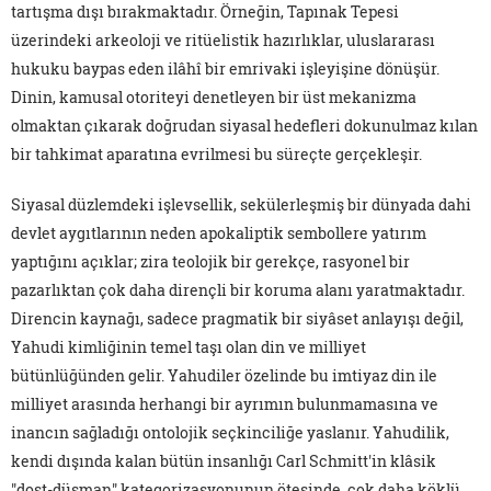
tartışma dışı bırakmaktadır. Örneğin, Tapınak Tepesi
üzerindeki arkeoloji ve ritüelistik hazırlıklar, uluslararası
hukuku baypas eden ilâhî bir emrivaki işleyişine dönüşür.
Dinin, kamusal otoriteyi denetleyen bir üst mekanizma
olmaktan çıkarak doğrudan siyasal hedefleri dokunulmaz kılan
bir tahkimat aparatına evrilmesi bu süreçte gerçekleşir.
Siyasal düzlemdeki işlevsellik, sekülerleşmiş bir dünyada dahi
devlet aygıtlarının neden apokaliptik sembollere yatırım
yaptığını açıklar; zira teolojik bir gerekçe, rasyonel bir
pazarlıktan çok daha dirençli bir koruma alanı yaratmaktadır.
Direncin kaynağı, sadece pragmatik bir siyâset anlayışı değil,
Yahudi kimliğinin temel taşı olan din ve milliyet
bütünlüğünden gelir. Yahudiler özelinde bu imtiyaz din ile
milliyet arasında herhangi bir ayrımın bulunmamasına ve
inancın sağladığı ontolojik seçkinciliğe yaslanır. Yahudilik,
kendi dışında kalan bütün insanlığı Carl Schmitt'in klâsik
"dost-düşman" kategorizasyonunun ötesinde, çok daha köklü