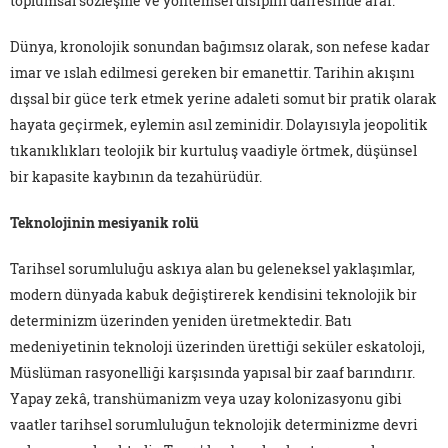
toplumsal sözleşme ve yöntemsel disiplin dairesinde arar.
Dünya, kronolojik sonundan bağımsız olarak, son nefese kadar
imar ve ıslah edilmesi gereken bir emanettir. Tarihin akışını
dışsal bir güce terk etmek yerine adaleti somut bir pratik olarak
hayata geçirmek, eylemin asıl zeminidir. Dolayısıyla jeopolitik
tıkanıklıkları teolojik bir kurtuluş vaadiyle örtmek, düşünsel
bir kapasite kaybının da tezahürüdür.
Teknolojinin mesiyanik rolü
Tarihsel sorumluluğu askıya alan bu geleneksel yaklaşımlar,
modern dünyada kabuk değiştirerek kendisini teknolojik bir
determinizm üzerinden yeniden üretmektedir. Batı
medeniyetinin teknoloji üzerinden ürettiği seküler eskatoloji,
Müslüman rasyonelliği karşısında yapısal bir zaaf barındırır.
Yapay zekâ, transhümanizm veya uzay kolonizasyonu gibi
vaatler tarihsel sorumluluğun teknolojik determinizme devri