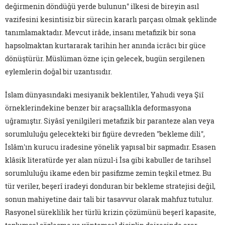
değirmenin döndüğü yerde bulunun" ilkesi de bireyin asıl
vazifesini kesintisiz bir sürecin kararlı parçası olmak şeklinde
tanımlamaktadır. Mevcut irâde, insanı metafizik bir sona
hapsolmaktan kurtararak tarihin her anında icrâcı bir güce
dönüştürür. Müslüman özne için gelecek, bugün sergilenen
eylemlerin doğal bir uzantısıdır.
İslam dünyasındaki mesiyanik beklentiler, Yahudi veya Şiî
örneklerindekine benzer bir araçsallıkla deformasyona
uğramıştır. Siyâsî yenilgileri metafizik bir paranteze alan veya
sorumluluğu gelecekteki bir figüre devreden "bekleme dili",
İslâm'ın kurucu iradesine yönelik yapısal bir sapmadır. Esasen
klâsik literatürde yer alan nüzul-i İsa gibi kabuller de tarihsel
sorumluluğu ikame eden bir pasifizme zemin teşkil etmez. Bu
tür veriler, beşerî iradeyi donduran bir bekleme stratejisi değil,
sonun mahiyetine dair tali bir tasavvur olarak mahfuz tutulur.
Rasyonel süreklilik her türlü krizin çözümünü beşerî kapasite,