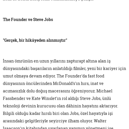
The Founder ve Steve Jobs
"Gerçek, bir hikâyeden alınmıştır"
İnsan ömrünün en uzun yıllarını zapturapt altına alan iş
dünyasındaki başarıların anlatıldığı filmler, yeni bir kariyer için
umut olmaya devam ediyor. The Founder'da fast food
dünyasının öncülerinden McDonald's'ın hırs, inat ve
acımasızlık dolu doğuş macerasını öğreniyoruz. Michael
Fassbender ve Kate Winslet'ın rol aldığı Steve Jobs, ünlü
teknoloji devinin kurucusu olan dâhinin hayatını aktarıyor.
Bilgili olduğu kadar hırslı biri olan Jobs, özel hayatıyla işi
arasındaki gelgitleriyle seyirciye ilham oluyor. Walter
Isaacson'ın kitabından uyarlanan yapımın yönetmeni ise