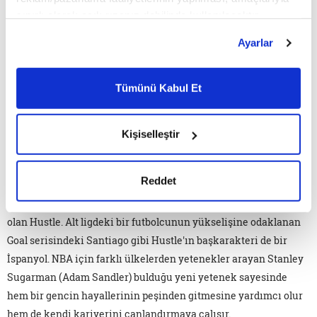
sınırlı olarak açık rızanız dahilinde kullanılacaktır.
Çerezlere ilişkin tercihlerinizi çerez paneli vasıtasıyla
Ayarlar
belirleyebilirsiniz. Çerezlere ilişkin detaylı bilgi için
Ayarlar butonuna tıklayabilir,
Çerez Bilgilendirme
Metnimizi ziyaret edebilirsiniz.
Tümünü Kabul Et
6698 sayılı Kişisel Verilerin Korunması Kanunu uyarınca
hazırlanmış olan İnternet Sitesi Aydınlatma Metnimizi
okumak ve sitemizi ziyaretiniz kapsamında
Kişiselleştir
gerçekleştirilen veri işleme faaliyetleri ile ilgili daha
Bir futbolcunun yükselişi
detaylı bilgi almak için lütfen
tıklayınız.
Reddet
Listemizdeki en güncel yapım ise bu ay seyirciyle buluşacak
olan Hustle. Alt ligdeki bir futbolcunun yükselişine odaklanan
Goal serisindeki Santiago gibi Hustle'ın başkarakteri de bir
İspanyol. NBA için farklı ülkelerden yetenekler arayan Stanley
Sugarman (Adam Sandler) bulduğu yeni yetenek sayesinde
hem bir gencin hayallerinin peşinden gitmesine yardımcı olur
hem de kendi kariyerini canlandırmaya çalışır.