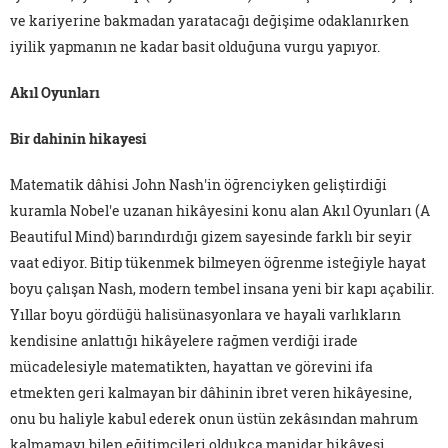
ve kariyerine bakmadan yaratacağı değişime odaklanırken
iyilik yapmanın ne kadar basit olduğuna vurgu yapıyor.
Akıl Oyunları
Bir dahinin hikayesi
Matematik dâhisi John Nash'in öğrenciyken geliştirdiği
kuramla Nobel'e uzanan hikâyesini konu alan Akıl Oyunları (A
Beautiful Mind) barındırdığı gizem sayesinde farklı bir seyir
vaat ediyor. Bitip tükenmek bilmeyen öğrenme isteğiyle hayat
boyu çalışan Nash, modern tembel insana yeni bir kapı açabilir.
Yıllar boyu gördüğü halisünasyonlara ve hayali varlıkların
kendisine anlattığı hikâyelere rağmen verdiği irade
mücadelesiyle matematikten, hayattan ve görevini ifa
etmekten geri kalmayan bir dâhinin ibret veren hikâyesine,
onu bu haliyle kabul ederek onun üstün zekâsından mahrum
kalmamayı bilen eğitimcileri oldukça manidar hikâyesi