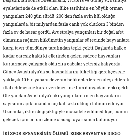
başladıktan sonra Queensland, Victoria ve Güney Avustralya
eyaletlerinde de etkili olan, ülke tarihinin en büyük orman
yangınları 240 gün sürdü. 200'den fazla evin kül olduğu
yangınlarda, bir milyardan fazla canlı yok olurken 3 binden
fazla ev de hasar gördü. Avustralya yangınları bir doğal afet
olmasına rağmen hükümetin yangınlar sürecinde hayvanlara
karşı tavrı tüm dünya tarafından tepki çekti. Başlarda halk o
kadar çaresiz kaldı ki ellerinden gelen sadece hayvanları
kurtarmaya çalışmak oldu zira çabalar yetersiz kalıyordu.
Güney Avustralya'da su kaynaklarını tükettiği gerekçesiyle
yaklaşık 10 bin yabani devenin helikopterlerden ateş edilerek
itlaf edilmesine karar verilmesi ise tüm dünyadan tepki çekti.
Öte yandan Avustralya'daki yangınlarda ölen hayvanların
sayısının açıklanandan üç kat fazla olduğu tahmin ediliyor.
Uzmanlar, iklim değişikliğiyle mücadele edilmedikçe, bunun
gelecek için bir ön izleme olacağı uyarısında bulunuyor.
İKİ SPOR EFSANESİNİN ÖLÜMÜ: KOBE BRYANT VE DIEGO