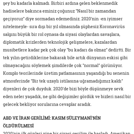
şey bu kadarla kalmadı. Birbiri ardına gelen beklenmedik
hadiselere bakınca eminiz çoğunuz "Nasıl bir zamandan
geçiyoruz" diye sormadan edemediniz. 2020'nin -en iyimser
nitelemeyle- sıra dışı bir yıl olmasında şüphesiz Koronavirüs
salgını büyük bir rol oynasa da siyasi olaylardan savaşlara,
diplomatik krizlerden teknolojik gelişmelere, kazalardan
musibetlere kadar pek çok olay "bu kadarı da olmaz" dedirtti. Bir
tek yılın getirdiklerine bakarak bile artık dünyanın eskisi gibi
olmayacağını söylemek şimdilerde çok "normal" görünüyor.
Komplo teorilerinde üretim patlamasının yaşandığı bu senenin
atmosferinde "Bir tek uzaylı istilasına uğramadığımız kaldı"
diyenleri de çok duyduk. 2020'de bizi böyle düşünmeye sevk
eden neler yaşadık, ne gibi değişimler gördük ve bizleri nasıl bir
gelecek bekliyor sorularına cevaplar aradık.
ABD VE İRAN GERİLİMİ: KASIM SÜLEYMANİ'NİN
ÖLDÜRÜLMESİ
2020'nin ilk günleri yine bir siyasi gerilim ile başladı. Amerikan