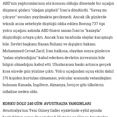
ABD'nin yaptırımlarının söz konusu olduğu dönemde bir uçağın
düşmesi gözleri "olağan şüpheli" İran'a döndürdü. "Savaş mı
çıkıyor" soruları yayılmakta gecikmedi. Ancak ilk günlerde
teknik arıza sebebiyle düştüğü iddia edilen Boeing 737 tipi
yolcu uçağını aslında ABD füzesi sanan İran'ın "kazayla"
düşürdüğü ortaya çıktı. Ancak İran tarafında olaylar karışmıştı
bile. Devlet başkanı Hasan Ruhani ve dışişleri bakanı
Muhammed Cevad Zarif, İran halkına, olaydan sonra günlerce
"yalan söylendiğini" kabul ederken devletin zirvesinin bile
bilgisi olmadığını kabul etti. Uluslararası baskı artınca gerçek
kısa sürede gün yüzüne çıktı. Yolcu uçağından uçuş ekibi dahil
176 kişiden kurtulan olmaması; yolcular arasında vatandaşları
bulunan Kanada, İngiltere, Almanya, İsviçre gibi ülkelerin
infialine neden oldu.
KORKU DOLU 240 GÜN: AVUSTRALYA YANGINLARI
Avustralya'nın Yeni Güney Galler eyaletinde eylül ayında