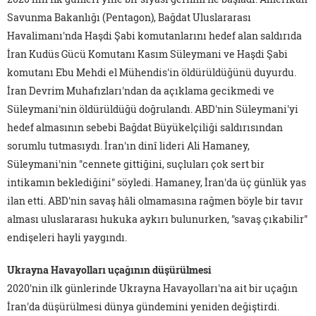
Savunma Bakanlığı (Pentagon), Bağdat Uluslararası
Havalimanı'nda Haşdi Şabi komutanlarını hedef alan saldırıda
İran Kudüs Gücü Komutanı Kasım Süleymani ve Haşdi Şabi
komutanı Ebu Mehdi el Mühendis'in öldürüldüğünü duyurdu.
İran Devrim Muhafızları'ndan da açıklama gecikmedi ve
Süleymani'nin öldürüldüğü doğrulandı. ABD'nin Süleymani'yi
hedef almasının sebebi Bağdat Büyükelçiliği saldırısından
sorumlu tutmasıydı. İran'ın dinî lideri Ali Hamaney,
Süleymani'nin "cennete gittiğini, suçluları çok sert bir
intikamın beklediğini" söyledi. Hamaney, İran'da üç günlük yas
ilan etti. ABD'nin savaş hâli olmamasına rağmen böyle bir tavır
alması uluslararası hukuka aykırı bulunurken, "savaş çıkabilir"
endişeleri hayli yaygındı.
Ukrayna Havayolları uçağının düşürülmesi
2020'nin ilk günlerinde Ukrayna Havayolları'na ait bir uçağın
İran'da düşürülmesi dünya gündemini yeniden değiştirdi.