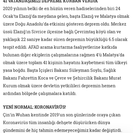
41 VATANDAŞIMIZI DEPREME KURBAN VERDİK
2020 yılının belki de en hüzün veren hadiselerinden biri 24
Ocak'ta Elazığ'da meydana gelen, başta Elazığ ve Malatya olmak
üzere Doğu Anadolu'da etkisini gösteren deprem oldu. Merkez
üssü Elazığ'ın Sivrice ilçesine bağlı Çevrimtaş köyü olan ve
yaklaşık 22 saniye kadar süren depremin büyüklüğü 6.5 olarak
tespit edildi. AFAD arama kurtarma faaliyetlerine katkıda
bulunan diğer ekiplerin çalışmalarına rağmen 4'ü Malatya'da
olmak üzere toplam 41 kişinin hayatını kaybetmesi tüm ülkeyi
yasa boğdu. Başta İçişleri Bakanı Süleyman Soylu, Sağlık
Bakanı Fahrettin Koca ve Çevre ve Şehircilik Bakanı Murat
Kurum olmak üzere devletin yetkilileri depremin hemen
ardından bölgede çalışmalara katıldı.
YENİ NORMAL: KORONAVİRÜS!
Çin'in Wuhan kentinde 2019'un son günlerinde oraya çıkan
Koronavirüs tüm insanlığı dehşete düşürürken dünya
gündemini de hiç tahmin edemeyeceğimiz kadar değiştirdi.