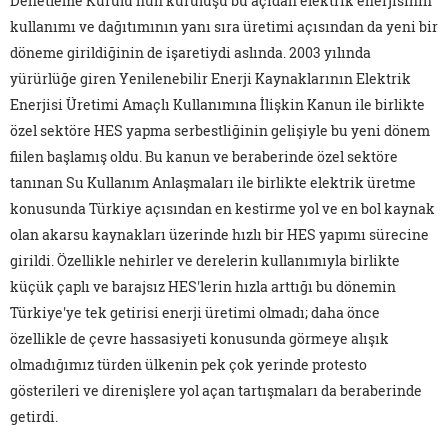
Denetleme Kurulu'nun kuruluşu bu açıdan elektrik enerjisinin
kullanımı ve dağıtımının yanı sıra üretimi açısından da yeni bir
döneme girildiğinin de işaretiydi aslında. 2003 yılında
yürürlüğe giren Yenilenebilir Enerji Kaynaklarının Elektrik
Enerjisi Üretimi Amaçlı Kullanımına İlişkin Kanun ile birlikte
özel sektöre HES yapma serbestliğinin gelişiyle bu yeni dönem
fiilen başlamış oldu. Bu kanun ve beraberinde özel sektöre
tanınan Su Kullanım Anlaşmaları ile birlikte elektrik üretme
konusunda Türkiye açısından en kestirme yol ve en bol kaynak
olan akarsu kaynakları üzerinde hızlı bir HES yapımı sürecine
girildi. Özellikle nehirler ve derelerin kullanımıyla birlikte
küçük çaplı ve barajsız HES'lerin hızla arttığı bu dönemin
Türkiye'ye tek getirisi enerji üretimi olmadı; daha önce
özellikle de çevre hassasiyeti konusunda görmeye alışık
olmadığımız türden ülkenin pek çok yerinde protesto
gösterileri ve direnişlere yol açan tartışmaları da beraberinde
getirdi.