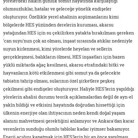
yörelerdeki halkın günlük somut hayatında karşılaştığı
olumsuzluklar, hatalar ve geleceğe yönelik endişeler
oluşturuyor. Özellikle yerel ahalinin argümanlarını kimi
bölgelerde HES yüzünden derelerin kuruması, akarsu
yatağından HES için su çekilirken yatakta bırakılması gereken
'can suyu'nun çok az olması, inşaat sırasında atıklar nedeniyle
suyun kirlenmesi, kimi yörelerde heyelan ve sellerin
gerçekleşmesi, balıkların ölmesi, HES inşaatları için bazen
yüklü miktarda ağaç kesilmesi, akarsu etrafındaki bitki ve
hayvanların kötü etkilenmesi gibi somut ya da gelecekte
tabiatın tahrip olması, sularının özel şirketlere peşkeş
çekilmesi gibi endişeler oluşturuyor. Haliyle HES'lerin yapıldığı
yörelerin ahalisi durumu teorik açıklamalardan değil de ayn-el
yakîn bildiği ve etkisini hayatında doğrudan hissettiği için
ülkenin enerjiye olan ihtiyacının neden kendi doğal yaşam
alanını mahvetmesi gerektiğini anlamıyor ve Ankara'dan karar
verenlerin sunduğu olumlu tablolar kadar iyimser bakamıyor.
Enerji açığını kapatmak için HES'lerin bir an önce yapılması