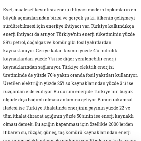
Evet; maalesef kesintisiz enerji ihtiyacı modern toplumların en
büyük açmazlarından birisi ve gerçek şu ki, ülkenin gelişmeyi
sürdürebilmesi için enerjiye ihtiyacı var. Türkiye kalkındıkça
enerji ihtiyacı da artıyor. Türkiye'nin enerji tüketiminin yüzde
89'u petrol, doğalgaz ve kömür gibi fosil yakıtlardan
kaynaklanıyor. Geriye kalan kısmın yüzde 4'ü hidrolik
kaynaklardan, yüzde 7'si ise diğer yenilenebilir enerji
kaynaklarından sağlanıyor. Türkiye elektrik enerjisi
üretiminde de yüzde 70'e yakın oranda fosil yakıtları kullanıyor.
Üretilen elektriğin yüzde 25'i su kaynaklarından yüzde 3'ü ise
rüzgârdan elde ediliyor. Bu durum enerjide Türkiye'nin büyük
ölçüde dışa bağımlı olması anlamına geliyor. Bunun rakamsal
ifadesi ise Türkiye ithalatında enerjinin payının yüzde 22 ve
tüm ithalat-ihracat açığının yüzde 50'sinin ise enerji kaynaklı
olması demek. Bu açığın kapanması için özellikle 2000'lerden
itibaren su, rüzgâr, güneş, taş kömürü kaynaklarından enerji
üretimine odaklanılıyor. Bu eğilimin son 10 yılda en fazla başını