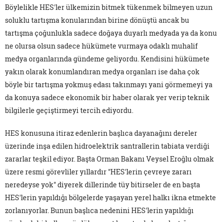
Böylelikle HES'ler ülkemizin bitmek tükenmek bilmeyen uzun
soluklu tartışma konularından birine dönüştü ancak bu
tartışma çoğunlukla sadece doğaya duyarlı medyada ya da konu
ne olursa olsun sadece hükümete vurmaya odaklı muhalif
medya organlarında gündeme geliyordu. Kendisini hükümete
yakın olarak konumlandıran medya organları ise daha çok
böyle bir tartışma yokmuş edası takınmayı yani görmemeyi ya
da konuya sadece ekonomik bir haber olarak yer verip teknik
bilgilerle geçiştirmeyi tercih ediyordu.
HES konusuna itiraz edenlerin başlıca dayanağını dereler
üzerinde inşa edilen hidroelektrik santrallerin tabiata verdiği
zararlar teşkil ediyor. Başta Orman Bakanı Veysel Eroğlu olmak
üzere resmi görevliler yıllardır "HES'lerin çevreye zararı
neredeyse yok" diyerek dillerinde tüy bitirseler de en başta
HES'lerin yapıldığı bölgelerde yaşayan yerel halkı ikna etmekte
zorlanıyorlar. Bunun başlıca nedenini HES'lerin yapıldığı