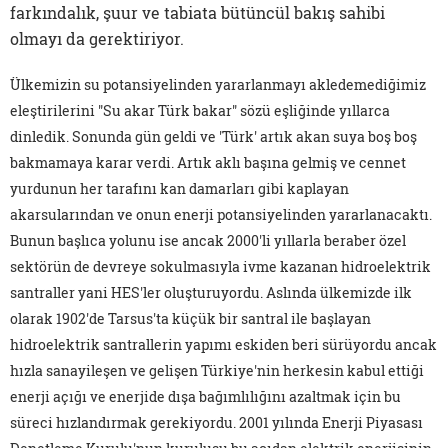
farkındalık, şuur ve tabiata bütüncül bakış sahibi
olmayı da gerektiriyor.
Ülkemizin su potansiyelinden yararlanmayı akledemediğimiz
eleştirilerini "Su akar Türk bakar" sözü eşliğinde yıllarca
dinledik. Sonunda gün geldi ve 'Türk' artık akan suya boş boş
bakmamaya karar verdi. Artık aklı başına gelmiş ve cennet
yurdunun her tarafını kan damarları gibi kaplayan
akarsularından ve onun enerji potansiyelinden yararlanacaktı.
Bunun başlıca yolunu ise ancak 2000'li yıllarla beraber özel
sektörün de devreye sokulmasıyla ivme kazanan hidroelektrik
santraller yani HES'ler oluşturuyordu. Aslında ülkemizde ilk
olarak 1902'de Tarsus'ta küçük bir santral ile başlayan
hidroelektrik santrallerin yapımı eskiden beri sürüyordu ancak
hızla sanayileşen ve gelişen Türkiye'nin herkesin kabul ettiği
enerji açığı ve enerjide dışa bağımlılığını azaltmak için bu
süreci hızlandırmak gerekiyordu. 2001 yılında Enerji Piyasası