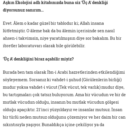
Aşkın Ekolojisi adlı kitabınızda buna siz 'Üç A' denkliği
diyorsunuz sanırım…
Evet. Âlem o kadar güzel bir tablodur ki; Allah insana
lütfetmiştir. O âleme bak da bu âlemin içerisinde sen nasıl
ahsen-i takvimsin, niye yaratılmışsın diye sor bakalım. Bu bir
ibretler laboratuvarı olarak bile görülebilir.
'Üç A' denkliğini biraz açabilir miyiz?
Burada ben tam olarak İbn-i Arabi hazretlerinden etkilendiğimi
söyleyemem. Sorsanız ki vahdet-i şuhud (Görülenlerin birliği)
mudur yoksa vahdet-i vücut (Tek vücut, tek varlık) mudur diye,
bu tartışmaları çok tatsız buluyorum. Ama bir vücudun ve bir de
mutlak vücudun olduğu, insanın bu mutlak vücudun gölgesi
olduğu apaçıktır. 21'inci yüzyıldayız ve insanlar mutsuz. İnsan
bir türlü neden mutsuz olduğunu çözemiyor ve her daim bir can
sıkıntısıyla yaşıyor. Bunaldıkça içine çekiliyor ya da