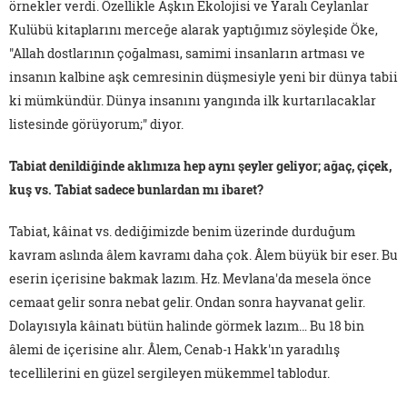
örnekler verdi. Özellikle Aşkın Ekolojisi ve Yaralı Ceylanlar
Kulübü kitaplarını merceğe alarak yaptığımız söyleşide Öke,
"Allah dostlarının çoğalması, samimi insanların artması ve
insanın kalbine aşk cemresinin düşmesiyle yeni bir dünya tabii
ki mümkündür. Dünya insanını yangında ilk kurtarılacaklar
listesinde görüyorum;" diyor.
Tabiat denildiğinde aklımıza hep aynı şeyler geliyor; ağaç, çiçek,
kuş vs. Tabiat sadece bunlardan mı ibaret?
Tabiat, kâinat vs. dediğimizde benim üzerinde durduğum
kavram aslında âlem kavramı daha çok. Âlem büyük bir eser. Bu
eserin içerisine bakmak lazım. Hz. Mevlana'da mesela önce
cemaat gelir sonra nebat gelir. Ondan sonra hayvanat gelir.
Dolayısıyla kâinatı bütün halinde görmek lazım… Bu 18 bin
âlemi de içerisine alır. Âlem, Cenab-ı Hakk'ın yaradılış
tecellilerini en güzel sergileyen mükemmel tablodur.