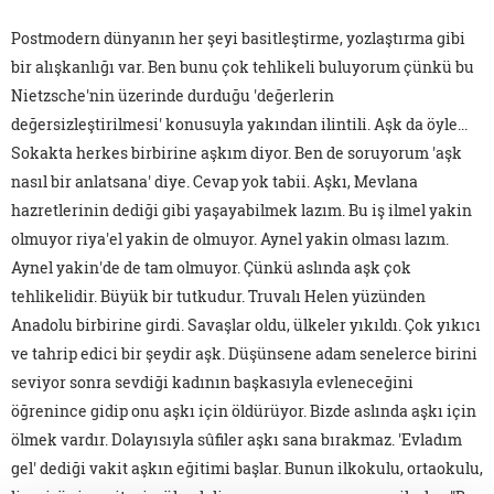
Postmodern dünyanın her şeyi basitleştirme, yozlaştırma gibi
bir alışkanlığı var. Ben bunu çok tehlikeli buluyorum çünkü bu
Nietzsche'nin üzerinde durduğu 'değerlerin
değersizleştirilmesi' konusuyla yakından ilintili. Aşk da öyle...
Sokakta herkes birbirine aşkım diyor. Ben de soruyorum 'aşk
nasıl bir anlatsana' diye. Cevap yok tabii. Aşkı, Mevlana
hazretlerinin dediği gibi yaşayabilmek lazım. Bu iş ilmel yakin
olmuyor riya'el yakin de olmuyor. Aynel yakin olması lazım.
Aynel yakin'de de tam olmuyor. Çünkü aslında aşk çok
tehlikelidir. Büyük bir tutkudur. Truvalı Helen yüzünden
Anadolu birbirine girdi. Savaşlar oldu, ülkeler yıkıldı. Çok yıkıcı
ve tahrip edici bir şeydir aşk. Düşünsene adam senelerce birini
seviyor sonra sevdiği kadının başkasıyla evleneceğini
öğrenince gidip onu aşkı için öldürüyor. Bizde aslında aşkı için
ölmek vardır. Dolayısıyla sûfiler aşkı sana bırakmaz. 'Evladım
gel' dediği vakit aşkın eğitimi başlar. Bunun ilkokulu, ortaokulu,