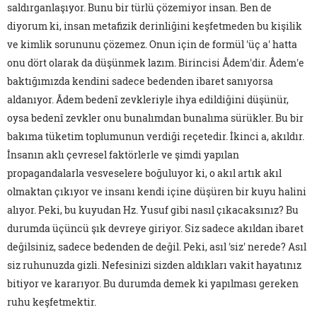
saldırganlaşıyor. Bunu bir türlü çözemiyor insan. Ben de
diyorum ki, insan metafizik derinliğini keşfetmeden bu kişilik
ve kimlik sorununu çözemez. Onun için de formül 'üç a' hatta
onu dört olarak da düşünmek lazım. Birincisi Âdem'dir. Âdem'e
baktığımızda kendini sadece bedenden ibaret sanıyorsa
aldanıyor. Âdem bedenî zevkleriyle ihya edildiğini düşünür,
oysa bedenî zevkler onu bunalımdan bunalıma sürükler. Bu bir
bakıma tüketim toplumunun verdiği reçetedir. İkinci a, akıldır.
İnsanın aklı çevresel faktörlerle ve şimdi yapılan
propagandalarla vesveselere boğuluyor ki, o akıl artık akıl
olmaktan çıkıyor ve insanı kendi içine düşüren bir kuyu halini
alıyor. Peki, bu kuyudan Hz. Yusuf gibi nasıl çıkacaksınız? Bu
durumda üçüncü şık devreye giriyor. Siz sadece akıldan ibaret
değilsiniz, sadece bedenden de değil. Peki, asıl 'siz' nerede? Asıl
siz ruhunuzda gizli. Nefesinizi sizden aldıkları vakit hayatınız
bitiyor ve kararıyor. Bu durumda demek ki yapılması gereken
ruhu keşfetmektir.