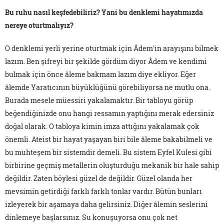
Bu ruhu nasıl keşfedebiliriz? Yani bu denklemi hayatımızda
nereye oturtmalıyız?
O denklemi yerli yerine oturtmak için Âdem'in arayışını bilmek
lazım. Ben şifreyi bir şekilde gördüm diyor Âdem ve kendimi
bulmak için önce âleme bakmam lazım diye ekliyor. Eğer
âlemde Yaratıcının büyüklüğünü görebiliyorsa ne mutlu ona.
Burada mesele müessiri yakalamaktır. Bir tabloyu görüp
beğendiğinizde onu hangi ressamın yaptığını merak edersiniz
doğal olarak. O tabloya kimin imza attığını yakalamak çok
önemli. Ateist bir hayat yaşayan biri bile âleme bakabilmeli ve
bu muhteşem bir sistemdir demeli. Bu sistem Eyfel Kulesi gibi
birbirine geçmiş metallerin oluşturduğu mekanik bir hale sahip
değildir. Zaten böylesi güzel de değildir. Güzel olanda her
mevsimin getirdiği farklı farklı tonlar vardır. Bütün bunları
izleyerek bir aşamaya daha gelirsiniz. Diğer âlemin seslerini
dinlemeye başlarsınız. Su konuşuyorsa onu çok net