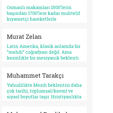
tehlikeli bir apokaliptizmi tetikler.
Osmanlı makamları 1500’lerin
Dünyayı bir bekleme odasına
başından 1700’lere kadar muhtelif
çeviren her tasavvur, şimdiyi ve
kıyametçi hareketlerle
insan iradesini değersizleştirir.
karşılaşmış, bunları her zamanki
pragmatik tavrı ile çözmeyi
Murat Zelan
başarmıştır. Bu devrin, özellikle
1590 ve sonrasının bir siyasi kriz
Latin Amerika, klasik anlamda bir
devri olması tesadüf değildir.
“mehdi” coğrafyası değil. Ama
Siyasi krizler kıyametçi
kesinlikle bir mesiyanik beklenti
beklentileri tetiklemektedir.
coğrafyası. Burada halk gökten
inecek kusursuz bir kurtarıcı
Muhammet Tarakçı
beklemez, çoğu zaman kendi
yarasına benzeyen bir yüz arar. Bu
Yahudilikte Mesih beklentisi daha
yüzden kıtanın azizleri
çok tarihî, toplumsal/kavmî ve
kusurludur, öfkelidir, bazen
siyasî boyutlar taşır. Hristiyanlıkta
günahkârdır, bazen başarısızdır.
ise kurtuluş, öncelikle insanın
Ama tam da bu yüzden gerçektir.
günah karşısındaki durumuyla