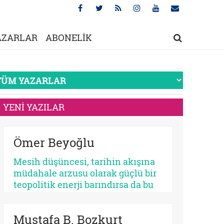
AZARLAR
ABONELİK
YENİ YAZILAR
Ömer Beyoğlu
Mesih düşüncesi, tarihin akışına
müdahale arzusu olarak güçlü bir
teopolitik enerji barındırsa da bu
enerjinin bir bekleme
sosyolojisine dönüşmesi
Mustafa B. Bozkurt
toplumsal bir çürümeyi ve