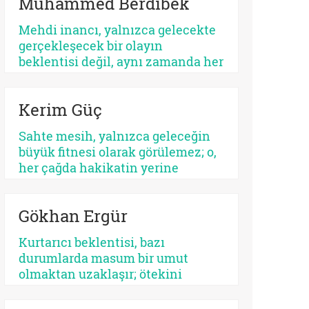
Muhammed Berdibek
ilişkilendirilir. Yahudilikte Mesih
beklentisi özellikle İsrail halkının
Mehdi inancı, yalnızca gelecekte
ikbali ve istikbali ile ilgili iken,
gerçekleşecek bir olayın
Hristiyanlıkta Mesih’in misyonu
beklentisi değil, aynı zamanda her
bütün insanlığa yöneliktir.
dönemde yeniden tanımlanan,
yeniden yorumlanan ve yeniden
Kerim Güç
konumlandırılan bir düşünsel
merkez olarak Şiî geleneğin en
Sahte mesih, yalnızca geleceğin
belirleyici unsurlarından biri
büyük fitnesi olarak görülemez; o,
olmayı sürdürmektedir.
her çağda hakikatin yerine
geçmek isteyen her parıltının
ortak adıdır. Kimi zaman bir
Gökhan Ergür
sistemdir, kimi zaman bir şahıs,
kimi zaman bir kült, kimi zaman
Kurtarıcı beklentisi, bazı
da insanın kendi benliğidir. Biri
durumlarda masum bir umut
kalabalıkları yutar, diğeri kalbi.
olmaktan uzaklaşır; ötekini
Fakat ikisinin de kaynağı aynıdır:
dışlayan, kendini mutlaklaştıran
Allah’tan kopmuş merkez…
bir yapıya bürünebilir. Psikolojik