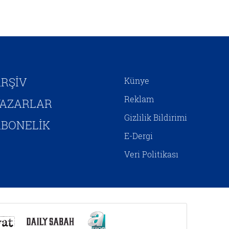
kendini inşa etmeye
çalışmaktadır. Hristiyan
Siyonizminin İsrail’e yönelik
siyasî desteğini hem jeopolitik
çıkarlar bağlamında hem de
Mesih’in ikinci gelişini
hızlandırıp Yeni Ahit
RŞİV
Künye
metinlerinde aktarılan birtakım
kehanetlerin gerçekleşmesini
Reklam
YAZARLAR
sağlamaya yönelik adımlar olarak
Gizlilik Bildirimi
yorumlamak mümkündür.
BONELİK
E-Dergi
Veri Politikası