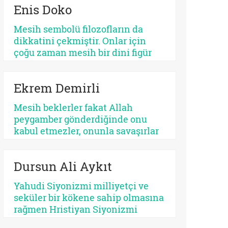
Enis Doko
açıdan bakıldığında, her kurtarıcı
beklentisi aynı ruhsal içerikle
Mesih sembolü filozofların da
işlemez. Bazısı insanı
dikkatini çekmiştir. Onlar için
olgunlaştırır, bazısı sertleştirir.
çoğu zaman mesih bir dini figür
Bazısı dayanıklılık üretir, bazısı
değil, düşünme biçimidir. Kimileri
düşmanlık.
mesihi tarihin bir kırılma noktası
Ekrem Demirli
olarak düşünürken, kimileri onun
çoktan sekülerleştiğini ve modern
Mesih beklerler fakat Allah
ideolojilerde yaşamaya devam
peygamber gönderdiğinde onu
ettiğini savunur.
kabul etmezler, onunla savaşırlar
veya ilahi kelamda denildiği üzere
‘Sen ve rabbin gidin savaşın’ diye
Dursun Ali Aykıt
ayak sürürler. Günümüz için de
bunu düşünmek mümkündür:
Yahudi Siyonizmi milliyetçi ve
Beklediklerini iddia ettikleri
seküler bir kökene sahip olmasına
kurtarıcı gelse onu da
rağmen Hristiyan Siyonizmi
tanımayacaklardır.
teolojik ve eskatolojik bir zeminde