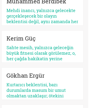
Muhammed Berdibek
ilişkilendirilir. Yahudilikte Mesih
beklentisi özellikle İsrail halkının
Mehdi inancı, yalnızca gelecekte
ikbali ve istikbali ile ilgili iken,
gerçekleşecek bir olayın
Hristiyanlıkta Mesih’in misyonu
beklentisi değil, aynı zamanda her
bütün insanlığa yöneliktir.
dönemde yeniden tanımlanan,
yeniden yorumlanan ve yeniden
Kerim Güç
konumlandırılan bir düşünsel
merkez olarak Şiî geleneğin en
Sahte mesih, yalnızca geleceğin
belirleyici unsurlarından biri
büyük fitnesi olarak görülemez; o,
olmayı sürdürmektedir.
her çağda hakikatin yerine
geçmek isteyen her parıltının
ortak adıdır. Kimi zaman bir
Gökhan Ergür
sistemdir, kimi zaman bir şahıs,
kimi zaman bir kült, kimi zaman
Kurtarıcı beklentisi, bazı
da insanın kendi benliğidir. Biri
durumlarda masum bir umut
kalabalıkları yutar, diğeri kalbi.
olmaktan uzaklaşır; ötekini
Fakat ikisinin de kaynağı aynıdır:
dışlayan, kendini mutlaklaştıran
Allah’tan kopmuş merkez…
bir yapıya bürünebilir. Psikolojik