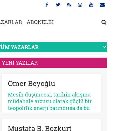
AZARLAR
ABONELİK
YENİ YAZILAR
Ömer Beyoğlu
Mesih düşüncesi, tarihin akışına
müdahale arzusu olarak güçlü bir
teopolitik enerji barındırsa da bu
enerjinin bir bekleme
sosyolojisine dönüşmesi
Mustafa B. Bozkurt
toplumsal bir çürümeyi ve