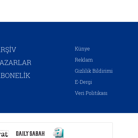
kendini inşa etmeye
çalışmaktadır. Hristiyan
Siyonizminin İsrail’e yönelik
siyasî desteğini hem jeopolitik
çıkarlar bağlamında hem de
Mesih’in ikinci gelişini
hızlandırıp Yeni Ahit
RŞİV
Künye
metinlerinde aktarılan birtakım
kehanetlerin gerçekleşmesini
Reklam
YAZARLAR
sağlamaya yönelik adımlar olarak
Gizlilik Bildirimi
yorumlamak mümkündür.
BONELİK
E-Dergi
Veri Politikası