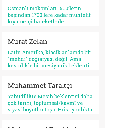
tehlikeli bir apokaliptizmi tetikler.
Osmanlı makamları 1500’lerin
Dünyayı bir bekleme odasına
başından 1700’lere kadar muhtelif
çeviren her tasavvur, şimdiyi ve
kıyametçi hareketlerle
insan iradesini değersizleştirir.
karşılaşmış, bunları her zamanki
pragmatik tavrı ile çözmeyi
Murat Zelan
başarmıştır. Bu devrin, özellikle
1590 ve sonrasının bir siyasi kriz
Latin Amerika, klasik anlamda bir
devri olması tesadüf değildir.
“mehdi” coğrafyası değil. Ama
Siyasi krizler kıyametçi
kesinlikle bir mesiyanik beklenti
beklentileri tetiklemektedir.
coğrafyası. Burada halk gökten
inecek kusursuz bir kurtarıcı
Muhammet Tarakçı
beklemez, çoğu zaman kendi
yarasına benzeyen bir yüz arar. Bu
Yahudilikte Mesih beklentisi daha
yüzden kıtanın azizleri
çok tarihî, toplumsal/kavmî ve
kusurludur, öfkelidir, bazen
siyasî boyutlar taşır. Hristiyanlıkta
günahkârdır, bazen başarısızdır.
ise kurtuluş, öncelikle insanın
Ama tam da bu yüzden gerçektir.
günah karşısındaki durumuyla