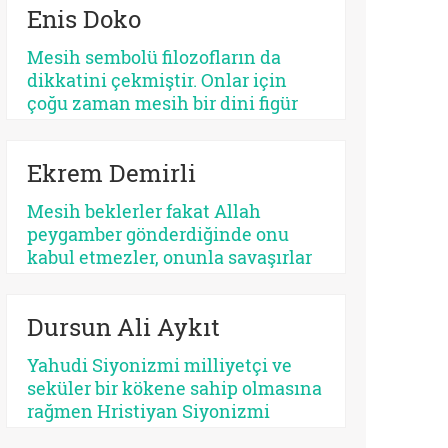
Enis Doko
açıdan bakıldığında, her kurtarıcı
beklentisi aynı ruhsal içerikle
Mesih sembolü filozofların da
işlemez. Bazısı insanı
dikkatini çekmiştir. Onlar için
olgunlaştırır, bazısı sertleştirir.
çoğu zaman mesih bir dini figür
Bazısı dayanıklılık üretir, bazısı
değil, düşünme biçimidir. Kimileri
düşmanlık.
mesihi tarihin bir kırılma noktası
Ekrem Demirli
olarak düşünürken, kimileri onun
çoktan sekülerleştiğini ve modern
Mesih beklerler fakat Allah
ideolojilerde yaşamaya devam
peygamber gönderdiğinde onu
ettiğini savunur.
kabul etmezler, onunla savaşırlar
veya ilahi kelamda denildiği üzere
‘Sen ve rabbin gidin savaşın’ diye
Dursun Ali Aykıt
ayak sürürler. Günümüz için de
bunu düşünmek mümkündür:
Yahudi Siyonizmi milliyetçi ve
Beklediklerini iddia ettikleri
seküler bir kökene sahip olmasına
kurtarıcı gelse onu da
rağmen Hristiyan Siyonizmi
tanımayacaklardır.
teolojik ve eskatolojik bir zeminde