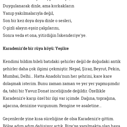
Duygulanarak dinle, ama korkakların
Yanıp yakılmalarıyla değil,
Son bir kez doya doya dinle o sesleri,
O gizli alayın eşsiz çalgılarını,
Sonra veda et ona, yitirdiğin İskenderiye'ye.
Karadeniz'de bir rüya köyü: Yeşilce
Kendimi bildim bileli batıdaki şehirler değil de doğudaki antik
şehirler daha çok ilgimi çekmiştir. Nepal, Şiraz, Beyrut, Pekin,
Mumbai, Delhi… Hatta Anadolu'nun her şehrini, kare kare
dolaşmak isterim. Bunu zaman zaman ve yer yer yapmışımdır
da, tabii bir Yavuz Donat inceliğinde değildir. Özellikle
Karadeniz'e karşı özel bir ilgi var içimde. Dağına, toprağına,
ağacına, denizine vurgunum. Rengine ve asaletine…
Geçenlerde yine kısa süreliğine de olsa Karadeniz'e gittim.
Bölge adım adım değişiyor artık. Rize'ye yapılmakta olan hava