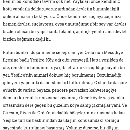
Benim bu konudaki tavrım çok net: Yaylaları önce kendimiz
kötü yapılarla dolduruyoruz ardından devletin bununla ilgili
önlem almasını bekliyoruz. Önce kendimizi suçlayacağımıza
hemen devleti suçluyoruz, oysa unuttuğumuz bir şey var, devlet
bizden oluşan bir yapı; hantal olabilir, ağır işleyebilir ama devlet
bizden bağımsız değil ki.
Bütün bunları düşünmeme sebep olan yer Ordu'nun Mesudiye
ilçesine bağlı Yeşilce. Köy, adı gibi yemyeşil. Hatta yeşilden de
öte, renklerin tümünün rüya gibi etrafınıza saçıldığı büyülü bir
yer. Yeşilce'nin mimari dokusu hiç bozulmamış. Bozulmadığı
gibi yeni yapılarda da bir standart tutturulmuş. O standarda göre
evlerin duvarları beyaza, pencere pervazları kahverengiye,
damları kiremit kırmızısına boyanmış. Önce köyde yaşayanlar
ortasından dere geçen bu güzelim köye sahip çıkmışlar yani. Ve
Giresun, Sivas ile Ordu'nun dağlık bölgelerinin ortasında kalan
Yeşilce turizm baskınından da ulaşım konusundaki zorluğu
sayesinde kurtulmayı başarmış. Yolunuz düşerse, bir düşün