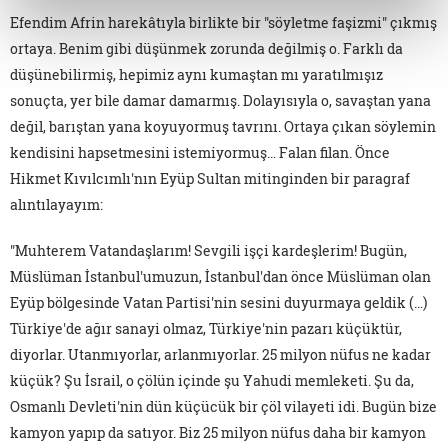
Efendim Afrin harekâtıyla birlikte bir "söyletme faşizmi" çıkmış
ortaya. Benim gibi düşünmek zorunda değilmiş o. Farklı da
düşünebilirmiş, hepimiz aynı kumaştan mı yaratılmışız
sonuçta, yer bile damar damarmış. Dolayısıyla o, savaştan yana
değil, barıştan yana koyuyormuş tavrını. Ortaya çıkan söylemin
kendisini hapsetmesini istemiyormuş… Falan filan. Önce
Hikmet Kıvılcımlı'nın Eyüp Sultan mitinginden bir paragraf
alıntılayayım:
"Muhterem Vatandaşlarım! Sevgili işçi kardeşlerim! Bugün,
Müslüman İstanbul'umuzun, İstanbul'dan önce Müslüman olan
Eyüp bölgesinde Vatan Partisi'nin sesini duyurmaya geldik (…)
Türkiye'de ağır sanayi olmaz, Türkiye'nin pazarı küçüktür,
diyorlar. Utanmıyorlar, arlanmıyorlar. 25 milyon nüfus ne kadar
küçük? Şu İsrail, o çölün içinde şu Yahudi memleketi. Şu da,
Osmanlı Devleti'nin dün küçücük bir çöl vilayeti idi. Bugün bize
kamyon yapıp da satıyor. Biz 25 milyon nüfus daha bir kamyon