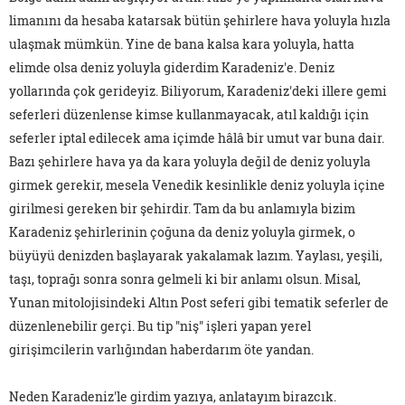
limanını da hesaba katarsak bütün şehirlere hava yoluyla hızla
ulaşmak mümkün. Yine de bana kalsa kara yoluyla, hatta
elimde olsa deniz yoluyla giderdim Karadeniz'e. Deniz
yollarında çok gerideyiz. Biliyorum, Karadeniz'deki illere gemi
seferleri düzenlense kimse kullanmayacak, atıl kaldığı için
seferler iptal edilecek ama içimde hâlâ bir umut var buna dair.
Bazı şehirlere hava ya da kara yoluyla değil de deniz yoluyla
girmek gerekir, mesela Venedik kesinlikle deniz yoluyla içine
girilmesi gereken bir şehirdir. Tam da bu anlamıyla bizim
Karadeniz şehirlerinin çoğuna da deniz yoluyla girmek, o
büyüyü denizden başlayarak yakalamak lazım. Yaylası, yeşili,
taşı, toprağı sonra sonra gelmeli ki bir anlamı olsun. Misal,
Yunan mitolojisindeki Altın Post seferi gibi tematik seferler de
düzenlenebilir gerçi. Bu tip "niş" işleri yapan yerel
girişimcilerin varlığından haberdarım öte yandan.
Neden Karadeniz'le girdim yazıya, anlatayım birazcık.