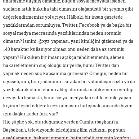
anarşizme alışmış olmamız, bugün sosyal medyada işlenen
suçların artık hukuka tabi olmasını olağanüstü bir şeymiş gibi
değerlendirmemize yol açıyor. Hâlbuki bir insan gazetede
yazdıklarından sorumluysa, Twitter, Facebook ya da başka bir
sosyal medya mecrasında yazdıklarından neden sorumlu
olmasın? İsmini '@xyz' yapması, yani kimliğini gizlemesi ya da
140 karakter kullanıyor olması onu neden daha az sorumlu
yapsın? Hukuken bir insanı açıkça tehdit etmenin, alenen
hakaret etmenin suç olduğu bir yerde, bunu Twitter'dan
yapmak neden suç kapsamına girmesin? Örneğin, neden bir
siyasetçinin, bir iş adamının, sıradan bir vatandaşın sözlü ya da
yazılı olarak ölüm tehdidi aldığı durumda mahkemenin verdiği
cezayı tartışmakla, bunu sosyal medyadan sahte isimle yapan
kişinin tespit edilerek ceza almasını tartışmak arasında bizim
için dağlar kadar fark var?
Hiç şüphe yok, oturduğumuz yerden Cumhurbaşkanı'nı,
Başbakan'ı, televizyonda izlediğimiz film yıldızını, pop starı
aşağılamanın, hakaret etmenin, hatta tehdit etmenin konforu