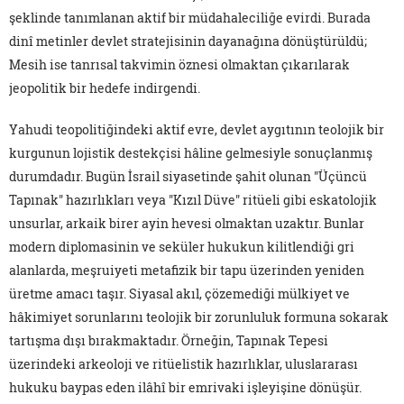
şeklinde tanımlanan aktif bir müdahaleciliğe evirdi. Burada
dinî metinler devlet stratejisinin dayanağına dönüştürüldü;
Mesih ise tanrısal takvimin öznesi olmaktan çıkarılarak
jeopolitik bir hedefe indirgendi.
Yahudi teopolitiğindeki aktif evre, devlet aygıtının teolojik bir
kurgunun lojistik destekçisi hâline gelmesiyle sonuçlanmış
durumdadır. Bugün İsrail siyasetinde şahit olunan "Üçüncü
Tapınak" hazırlıkları veya "Kızıl Düve" ritüeli gibi eskatolojik
unsurlar, arkaik birer ayin hevesi olmaktan uzaktır. Bunlar
modern diplomasinin ve seküler hukukun kilitlendiği gri
alanlarda, meşruiyeti metafizik bir tapu üzerinden yeniden
üretme amacı taşır. Siyasal akıl, çözemediği mülkiyet ve
hâkimiyet sorunlarını teolojik bir zorunluluk formuna sokarak
tartışma dışı bırakmaktadır. Örneğin, Tapınak Tepesi
üzerindeki arkeoloji ve ritüelistik hazırlıklar, uluslararası
hukuku baypas eden ilâhî bir emrivaki işleyişine dönüşür.