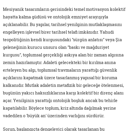
Mesiyanik tasarımların gerisindeki temel motivasyon kolektif
hayatta kalma güdüsü ve ontolojik emniyet arayışıyla
açıklanabilir. Bu yapılar, tarihsel yenilginin mutlaklaşmasını
engelleyen işlevsel birer tarihsel telafi imkânıdır. Yahudi
teopolitiğinin kendi kurgusundaki "sürgün anlatısı" veya Şia
geleneğinin kurucu unsuru olan "baskı ve mağduriyet
kurgusu", toplumsal gerçekliği askıya alan bir zaman algısına
zemin hazırlamıştır. Adaleti gelecekteki bir kırılma anına
erteleyen bu algı, toplumsal travmaların yarattığı güvenlik
açıklarını kapatmak üzere tasarlanmış yapısal bir koruma
kalkanıdır. Mutlak adaletin metafizik bir geleceğe ötelenmesi,
bugünün yakıcı haksızlıklarına karşı kolektif bir direnç alanı
açar. Yenilginin yarattığı ontolojik boşluk ancak bu tehirle
kapatılabilir. Böylece toplum, kriz altında dağılmak yerine
vadedilen o 'büyük an' üzerinden varlığını sürdürür.
Sorun, başlangıçta dengeleyici olarak tasarlanan bu