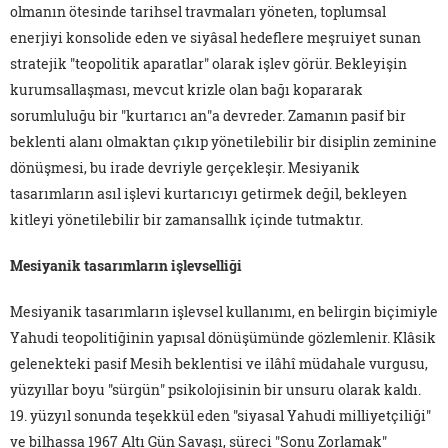
olmanın ötesinde tarihsel travmaları yöneten, toplumsal
enerjiyi konsolide eden ve siyâsal hedeflere meşruiyet sunan
stratejik "teopolitik aparatlar" olarak işlev görür. Bekleyişin
kurumsallaşması, mevcut krizle olan bağı kopararak
sorumluluğu bir "kurtarıcı an"a devreder. Zamanın pasif bir
beklenti alanı olmaktan çıkıp yönetilebilir bir disiplin zeminine
dönüşmesi, bu irade devriyle gerçekleşir. Mesiyanik
tasarımların asıl işlevi kurtarıcıyı getirmek değil, bekleyen
kitleyi yönetilebilir bir zamansallık içinde tutmaktır.
Mesiyanik tasarımların işlevselliği
Mesiyanik tasarımların işlevsel kullanımı, en belirgin biçimiyle
Yahudi teopolitiğinin yapısal dönüşümünde gözlemlenir. Klâsik
gelenekteki pasif Mesih beklentisi ve ilâhî müdahale vurgusu,
yüzyıllar boyu "sürgün" psikolojisinin bir unsuru olarak kaldı.
19. yüzyıl sonunda teşekkül eden "siyasal Yahudi milliyetçiliği"
ve bilhassa 1967 Altı Gün Savaşı, süreci "Sonu Zorlamak"