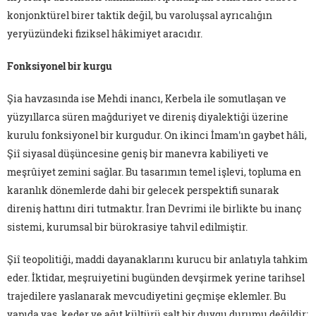
konjonktürel birer taktik değil, bu varoluşsal ayrıcalığın
yeryüzündeki fiziksel hâkimiyet aracıdır.
Fonksiyonel bir kurgu
Şia havzasında ise Mehdi inancı, Kerbela ile somutlaşan ve
yüzyıllarca süren mağduriyet ve direniş diyalektiği üzerine
kurulu fonksiyonel bir kurgudur. On ikinci İmam'ın gaybet hâli,
Şiî siyasal düşüncesine geniş bir manevra kabiliyeti ve
meşrûiyet zemini sağlar. Bu tasarımın temel işlevi, topluma en
karanlık dönemlerde dahi bir gelecek perspektifi sunarak
direniş hattını diri tutmaktır. İran Devrimi ile birlikte bu inanç
sistemi, kurumsal bir bürokrasiye tahvil edilmiştir.
Şiî teopolitiği, maddi dayanaklarını kurucu bir anlatıyla tahkim
eder. İktidar, meşruiyetini bugünden devşirmek yerine tarihsel
trajedilere yaslanarak mevcudiyetini geçmişe eklemler. Bu
yapıda yas, keder ve ağıt kültürü salt bir duygu durumu değildir;