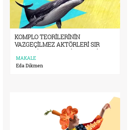
KOMPLO TEORİLERİNİN
VAZGEÇİLMEZ AKTÖRLERİ SIR
PERDESİ ARDINDAKİ EZOTERİK
MAKALE
ÖRGÜTLER
Eda Dikmen