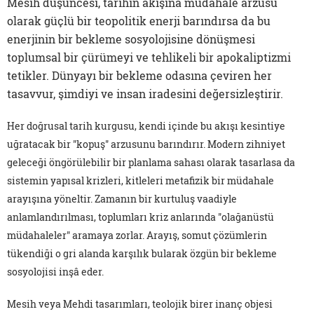
Mesih düşüncesi, tarihin akışına müdahale arzusu
olarak güçlü bir teopolitik enerji barındırsa da bu
enerjinin bir bekleme sosyolojisine dönüşmesi
toplumsal bir çürümeyi ve tehlikeli bir apokaliptizmi
tetikler. Dünyayı bir bekleme odasına çeviren her
tasavvur, şimdiyi ve insan iradesini değersizleştirir.
Her doğrusal tarih kurgusu, kendi içinde bu akışı kesintiye
uğratacak bir "kopuş" arzusunu barındırır. Modern zihniyet
geleceği öngörülebilir bir planlama sahası olarak tasarlasa da
sistemin yapısal krizleri, kitleleri metafizik bir müdahale
arayışına yöneltir. Zamanın bir kurtuluş vaadiyle
anlamlandırılması, toplumları kriz anlarında "olağanüstü
müdahaleler" aramaya zorlar. Arayış, somut çözümlerin
tükendiği o gri alanda karşılık bularak özgün bir bekleme
sosyolojisi inşâ eder.
Mesih veya Mehdi tasarımları, teolojik birer inanç objesi