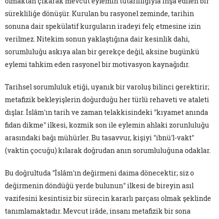
olmaktan çıkarak mevcut eylemin tutarlılığıyla inşa edilen bir
sürekliliğe dönüşür. Kurulan bu rasyonel zeminde, tarihin
sonuna dair spekülatif kurguların iradeyi felç etmesine izin
verilmez. Nitekim sonun yaklaştığına dair kesinlik dahi,
sorumluluğu askıya alan bir gerekçe değil, aksine bugünkü
eylemi tahkim eden rasyonel bir motivasyon kaynağıdır.
Tarihsel sorumluluk etiği, uyanık bir varoluş bilinci gerektirir;
metafizik bekleyişlerin doğurduğu her türlü rehaveti ve ataleti
dışlar. İslâm'ın tarih ve zaman telakkisindeki "kıyamet anında
fidan dikme" ilkesi, kozmik son ile eylemin ahlaki zorunluluğu
arasındaki bağı mühürler. Bu tasavvur, kişiyi "ibnü'l-vakt"
(vaktin çocuğu) kılarak doğrudan anın sorumluluğuna odaklar.
Bu doğrultuda "İslâm'ın değirmeni daima dönecektir; siz o
değirmenin döndüğü yerde bulunun" ilkesi de bireyin asıl
vazifesini kesintisiz bir sürecin kararlı parçası olmak şeklinde
tanımlamaktadır. Mevcut irâde, insanı metafizik bir sona