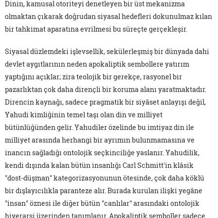
Dinin, kamusal otoriteyi denetleyen bir üst mekanizma
olmaktan çıkarak doğrudan siyasal hedefleri dokunulmaz kılan
bir tahkimat aparatına evrilmesi bu süreçte gerçekleşir.
Siyasal düzlemdeki işlevsellik, sekülerleşmiş bir dünyada dahi
devlet aygıtlarının neden apokaliptik sembollere yatırım
yaptığını açıklar; zira teolojik bir gerekçe, rasyonel bir
pazarlıktan çok daha dirençli bir koruma alanı yaratmaktadır.
Direncin kaynağı, sadece pragmatik bir siyâset anlayışı değil,
Yahudi kimliğinin temel taşı olan din ve milliyet
bütünlüğünden gelir. Yahudiler özelinde bu imtiyaz din ile
milliyet arasında herhangi bir ayrımın bulunmamasına ve
inancın sağladığı ontolojik seçkinciliğe yaslanır. Yahudilik,
kendi dışında kalan bütün insanlığı Carl Schmitt'in klâsik
"dost-düşman" kategorizasyonunun ötesinde, çok daha köklü
bir dışlayıcılıkla paranteze alır. Burada kurulan ilişki yegâne
"insan" öznesi ile diğer bütün "canlılar" arasındaki ontolojik
hiyerarşi üzerinden tanımlanır. Apokaliptik semboller sadece