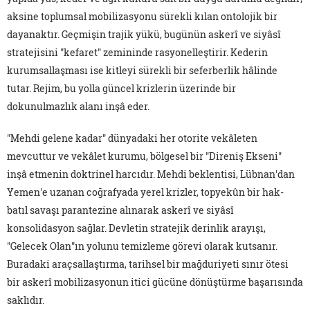
aksine toplumsal mobilizasyonu sürekli kılan ontolojik bir
dayanaktır. Geçmişin trajik yükü, bugünün askerî ve siyâsî
stratejisini "kefaret" zemininde rasyonelleştirir. Kederin
kurumsallaşması ise kitleyi sürekli bir seferberlik hâlinde
tutar. Rejim, bu yolla güncel krizlerin üzerinde bir
dokunulmazlık alanı inşâ eder.
"Mehdi gelene kadar" dünyadaki her otorite vekâleten
mevcuttur ve vekâlet kurumu, bölgesel bir "Direniş Ekseni"
inşâ etmenin doktrinel harcıdır. Mehdi beklentisi, Lübnan'dan
Yemen'e uzanan coğrafyada yerel krizler, topyekûn bir hak-
batıl savaşı parantezine alınarak askerî ve siyâsî
konsolidasyon sağlar. Devletin stratejik derinlik arayışı,
"Gelecek Olan"ın yolunu temizleme görevi olarak kutsanır.
Buradaki araçsallaştırma, tarihsel bir mağduriyeti sınır ötesi
bir askerî mobilizasyonun itici gücüne dönüştürme başarısında
saklıdır.