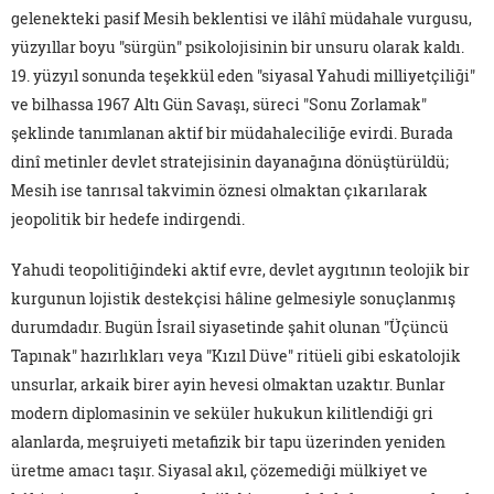
gelenekteki pasif Mesih beklentisi ve ilâhî müdahale vurgusu,
yüzyıllar boyu "sürgün" psikolojisinin bir unsuru olarak kaldı.
19. yüzyıl sonunda teşekkül eden "siyasal Yahudi milliyetçiliği"
ve bilhassa 1967 Altı Gün Savaşı, süreci "Sonu Zorlamak"
şeklinde tanımlanan aktif bir müdahaleciliğe evirdi. Burada
dinî metinler devlet stratejisinin dayanağına dönüştürüldü;
Mesih ise tanrısal takvimin öznesi olmaktan çıkarılarak
jeopolitik bir hedefe indirgendi.
Yahudi teopolitiğindeki aktif evre, devlet aygıtının teolojik bir
kurgunun lojistik destekçisi hâline gelmesiyle sonuçlanmış
durumdadır. Bugün İsrail siyasetinde şahit olunan "Üçüncü
Tapınak" hazırlıkları veya "Kızıl Düve" ritüeli gibi eskatolojik
unsurlar, arkaik birer ayin hevesi olmaktan uzaktır. Bunlar
modern diplomasinin ve seküler hukukun kilitlendiği gri
alanlarda, meşruiyeti metafizik bir tapu üzerinden yeniden
üretme amacı taşır. Siyasal akıl, çözemediği mülkiyet ve