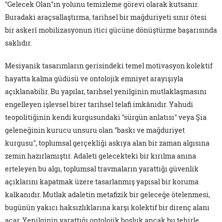
"Gelecek Olan"ın yolunu temizleme görevi olarak kutsanır.
Buradaki araçsallaştırma, tarihsel bir mağduriyeti sınır ötesi
bir askerî mobilizasyonun itici gücüne dönüştürme başarısında
saklıdır.
Mesiyanik tasarımların gerisindeki temel motivasyon kolektif
hayatta kalma güdüsü ve ontolojik emniyet arayışıyla
açıklanabilir. Bu yapılar, tarihsel yenilginin mutlaklaşmasını
engelleyen işlevsel birer tarihsel telafi imkânıdır. Yahudi
teopolitiğinin kendi kurgusundaki "sürgün anlatısı" veya Şia
geleneğinin kurucu unsuru olan "baskı ve mağduriyet
kurgusu", toplumsal gerçekliği askıya alan bir zaman algısına
zemin hazırlamıştır. Adaleti gelecekteki bir kırılma anına
erteleyen bu algı, toplumsal travmaların yarattığı güvenlik
açıklarını kapatmak üzere tasarlanmış yapısal bir koruma
kalkanıdır. Mutlak adaletin metafizik bir geleceğe ötelenmesi,
bugünün yakıcı haksızlıklarına karşı kolektif bir direnç alanı
açar. Yenilginin yarattığı ontolojik boşluk ancak bu tehirle