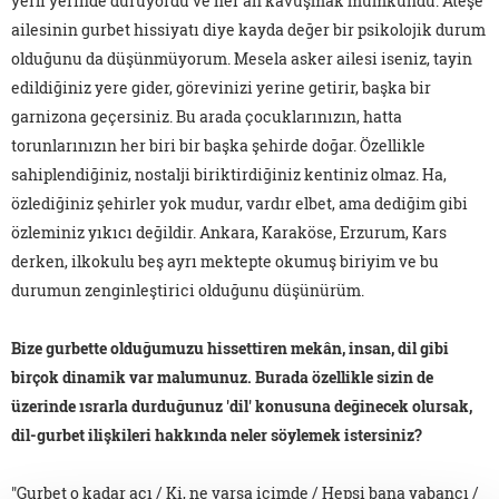
yerli yerinde duruyordu ve her an kavuşmak mümkündü. Ateşe
ailesinin gurbet hissiyatı diye kayda değer bir psikolojik durum
olduğunu da düşünmüyorum. Mesela asker ailesi iseniz, tayin
edildiğiniz yere gider, görevinizi yerine getirir, başka bir
garnizona geçersiniz. Bu arada çocuklarınızın, hatta
torunlarınızın her biri bir başka şehirde doğar. Özellikle
sahiplendiğiniz, nostalji biriktirdiğiniz kentiniz olmaz. Ha,
özlediğiniz şehirler yok mudur, vardır elbet, ama dediğim gibi
özleminiz yıkıcı değildir. Ankara, Karaköse, Erzurum, Kars
derken, ilkokulu beş ayrı mektepte okumuş biriyim ve bu
durumun zenginleştirici olduğunu düşünürüm.
Bize gurbette olduğumuzu hissettiren mekân, insan, dil gibi
birçok dinamik var malumunuz. Burada özellikle sizin de
üzerinde ısrarla durduğunuz 'dil' konusuna değinecek olursak,
dil-gurbet ilişkileri hakkında neler söylemek istersiniz?
"Gurbet o kadar acı / Ki, ne varsa içimde / Hepsi bana yabancı /