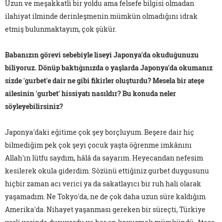
Uzun ve meşakkatli bir yoldu ama felsefe bilgisi olmadan
ilahiyat ilminde derinleşmenin mümkün olmadığını idrak
etmiş bulunmaktayım, çok şükür.
Babanızın görevi sebebiyle liseyi Japonya'da okuduğunuzu
biliyoruz. Dönüp baktığınızda o yaşlarda Japonya'da okumanız
sizde 'gurbet'e dair ne gibi fikirler oluşturdu? Mesela bir ateşe
ailesinin 'gurbet' hissiyatı nasıldır? Bu konuda neler
söyleyebilirsiniz?
Japonya'daki eğitime çok şey borçluyum. Beşere dair hiç
bilmediğim pek çok şeyi çocuk yaşta öğrenme imkânını
Allah'ın lütfu saydım, hâlâ da sayarım. Heyecandan nefesim
kesilerek okula giderdim. Sözünü ettiğiniz gurbet duygusunu
hiçbir zaman acı verici ya da sakatlayıcı bir ruh hali olarak
yaşamadım. Ne Tokyo'da, ne de çok daha uzun süre kaldığım
Amerika'da. Nihayet yaşanması gereken bir süreçti, Türkiye