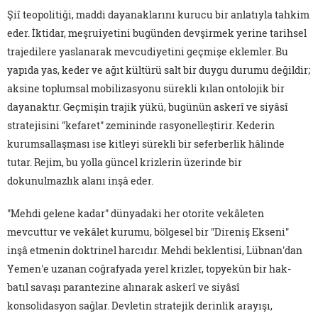
Şiî teopolitiği, maddi dayanaklarını kurucu bir anlatıyla tahkim
eder. İktidar, meşruiyetini bugünden devşirmek yerine tarihsel
trajedilere yaslanarak mevcudiyetini geçmişe eklemler. Bu
yapıda yas, keder ve ağıt kültürü salt bir duygu durumu değildir;
aksine toplumsal mobilizasyonu sürekli kılan ontolojik bir
dayanaktır. Geçmişin trajik yükü, bugünün askerî ve siyâsî
stratejisini "kefaret" zemininde rasyonelleştirir. Kederin
kurumsallaşması ise kitleyi sürekli bir seferberlik hâlinde
tutar. Rejim, bu yolla güncel krizlerin üzerinde bir
dokunulmazlık alanı inşâ eder.
"Mehdi gelene kadar" dünyadaki her otorite vekâleten
mevcuttur ve vekâlet kurumu, bölgesel bir "Direniş Ekseni"
inşâ etmenin doktrinel harcıdır. Mehdi beklentisi, Lübnan'dan
Yemen'e uzanan coğrafyada yerel krizler, topyekûn bir hak-
batıl savaşı parantezine alınarak askerî ve siyâsî
konsolidasyon sağlar. Devletin stratejik derinlik arayışı,