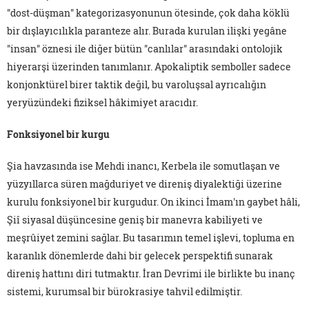
"dost-düşman" kategorizasyonunun ötesinde, çok daha köklü
bir dışlayıcılıkla paranteze alır. Burada kurulan ilişki yegâne
"insan" öznesi ile diğer bütün "canlılar" arasındaki ontolojik
hiyerarşi üzerinden tanımlanır. Apokaliptik semboller sadece
konjonktürel birer taktik değil, bu varoluşsal ayrıcalığın
yeryüzündeki fiziksel hâkimiyet aracıdır.
Fonksiyonel bir kurgu
Şia havzasında ise Mehdi inancı, Kerbela ile somutlaşan ve
yüzyıllarca süren mağduriyet ve direniş diyalektiği üzerine
kurulu fonksiyonel bir kurgudur. On ikinci İmam'ın gaybet hâli,
Şiî siyasal düşüncesine geniş bir manevra kabiliyeti ve
meşrûiyet zemini sağlar. Bu tasarımın temel işlevi, topluma en
karanlık dönemlerde dahi bir gelecek perspektifi sunarak
direniş hattını diri tutmaktır. İran Devrimi ile birlikte bu inanç
sistemi, kurumsal bir bürokrasiye tahvil edilmiştir.