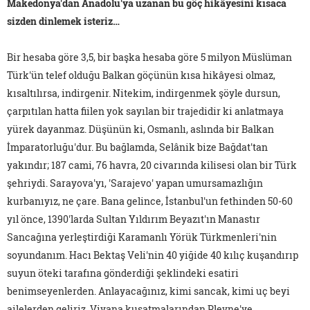
Makedonya'dan Anadolu'ya uzanan bu göç hikâyesini kısaca
sizden dinlemek isteriz…
Bir hesaba göre 3,5, bir başka hesaba göre 5 milyon Müslüman
Türk'ün telef olduğu Balkan göçünün kısa hikâyesi olmaz,
kısaltılırsa, indirgenir. Nitekim, indirgenmek şöyle dursun,
çarpıtılan hatta fiilen yok sayılan bir trajedidir ki anlatmaya
yürek dayanmaz. Düşünün ki, Osmanlı, aslında bir Balkan
İmparatorluğu'dur. Bu bağlamda, Selânik bize Bağdat'tan
yakındır; 187 cami, 76 havra, 20 civarında kilisesi olan bir Türk
şehriydi. Sarayova'yı, 'Sarajevo' yapan umursamazlığın
kurbanıyız, ne çare. Bana gelince, İstanbul'un fethinden 50-60
yıl önce, 1390'larda Sultan Yıldırım Beyazıt'ın Manastır
Sancağına yerleştirdiği Karamanlı Yörük Türkmenleri'nin
soyundanım. Hacı Bektaş Veli'nin 40 yiğide 40 kılıç kuşandırıp
suyun öteki tarafına gönderdiği şeklindeki esatiri
benimseyenlerden. Anlayacağınız, kimi sancak, kimi uç beyi
ailelerden geliriz. Viyana kuşatmalarından Plevne'ye