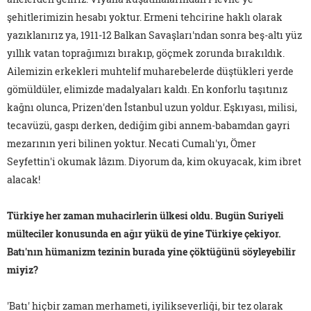
şehitlerimizin hesabı yoktur. Ermeni tehcirine haklı olarak
yazıklanırız ya, 1911-12 Balkan Savaşları'ndan sonra beş-altı yüz
yıllık vatan toprağımızı bırakıp, göçmek zorunda bırakıldık.
Ailemizin erkekleri muhtelif muharebelerde düştükleri yerde
gömüldüler, elimizde madalyaları kaldı. En konforlu taşıtınız
kağnı olunca, Prizen'den İstanbul uzun yoldur. Eşkıyası, milisi,
tecavüzü, gaspı derken, dediğim gibi annem-babamdan gayri
mezarının yeri bilinen yoktur. Necati Cumalı'yı, Ömer
Seyfettin'i okumak lâzım. Diyorum da, kim okuyacak, kim ibret
alacak!
Türkiye her zaman muhacirlerin ülkesi oldu. Bugün Suriyeli
mülteciler konusunda en ağır yükü de yine Türkiye çekiyor.
Batı'nın hümanizm tezinin burada yine çöktüğünü söyleyebilir
miyiz?
'Batı' hiçbir zaman merhameti, iyilikseverliği, bir tez olarak