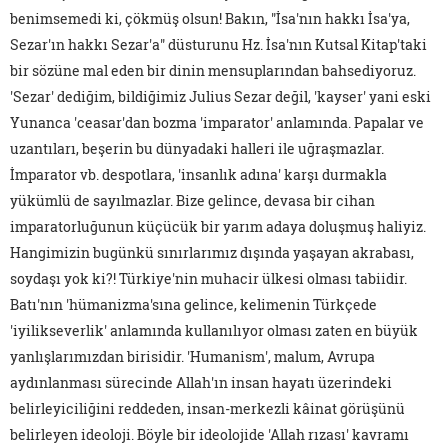
benimsemedi ki, çökmüş olsun! Bakın, "İsa'nın hakkı İsa'ya,
Sezar'ın hakkı Sezar'a" düsturunu Hz. İsa'nın Kutsal Kitap'taki
bir sözüne mal eden bir dinin mensuplarından bahsediyoruz.
'Sezar' dediğim, bildiğimiz Julius Sezar değil, 'kayser' yani eski
Yunanca 'ceasar'dan bozma 'imparator' anlamında. Papalar ve
uzantıları, beşerin bu dünyadaki halleri ile uğraşmazlar.
İmparator vb. despotlara, 'insanlık adına' karşı durmakla
yükümlü de sayılmazlar. Bize gelince, devasa bir cihan
imparatorluğunun küçücük bir yarım adaya doluşmuş haliyiz.
Hangimizin bugünkü sınırlarımız dışında yaşayan akrabası,
soydaşı yok ki?! Türkiye'nin muhacir ülkesi olması tabiidir.
Batı'nın 'hümanizma'sına gelince, kelimenin Türkçede
'iyilikseverlik' anlamında kullanılıyor olması zaten en büyük
yanlışlarımızdan birisidir. 'Humanism', malum, Avrupa
aydınlanması sürecinde Allah'ın insan hayatı üzerindeki
belirleyiciliğini reddeden, insan-merkezli kâinat görüşünü
belirleyen ideoloji. Böyle bir ideolojide 'Allah rızası' kavramı