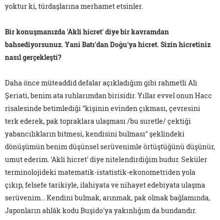
yoktur ki, türdaşlarına merhamet etsinler.
Bir konuşmanızda 'Akli hicret' diye bir kavramdan
bahsediyorsunuz. Yani Batı'dan Doğu'ya hicret. Sizin hicretiniz
nasıl gerçekleşti?
Daha önce müteaddid defalar açıkladığım gibi rahmetli Ali
Şeriati, benim ata ruhlarımdan birisidir. Yıllar evvel onun Hacc
risalesinde betimlediği "kişinin evinden çıkması, çevresini
terk ederek, pak topraklara ulaşması /bu suretle/ çektiği
yabancılıkların bitmesi, kendisini bulması" şeklindeki
dönüşümün benim düşünsel serüvenimle örtüştüğünü düşünür,
umut ederim. 'Akli hicret' diye nitelendirdiğim budur. Seküler
terminolojideki matematik-istatistik-ekonometriden yola
çıkıp, felsefe tarikiyle, ilahiyata ve nihayet edebiyata ulaşma
serüvenim... Kendini bulmak, arınmak, pak olmak bağlamında,
Japonların ahlâk kodu Buşido'ya yakınlığım da bundandır.