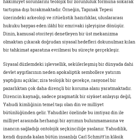
hâkimiyet sorunlarını teolojik bir zorunluluk formuna sokarak
tartışma dışı bırakmaktadır. Örneğin, Tapınak Tepesi
üzerindeki arkeoloji ve ritüelistik hazırlıklar, uluslararası
hukuku baypas eden ilâhî bir emrivaki işleyişine dönüşür.
Dinin, kamusal otoriteyi denetleyen bir üst mekanizma
olmaktan çıkarak doğrudan siyasal hedefleri dokunulmaz kılan
bir tahkimat aparatına evrilmesi bu süreçte gerçekleşir.
Siyasal düzlemdeki işlevsellik, sekülerleşmiş bir dünyada dahi
devlet aygıtlarının neden apokaliptik sembollere yatırım
yaptığını açıklar; zira teolojik bir gerekçe, rasyonel bir
pazarlıktan çok daha dirençli bir koruma alanı yaratmaktadır.
Direncin kaynağı, sadece pragmatik bir siyâset anlayışı değil,
Yahudi kimliğinin temel taşı olan din ve milliyet
bütünlüğünden gelir. Yahudiler özelinde bu imtiyaz din ile
milliyet arasında herhangi bir ayrımın bulunmamasına ve
inancın sağladığı ontolojik seçkinciliğe yaslanır. Yahudilik,
kendi dışında kalan bütün insanlığı Carl Schmitt'in klâsik