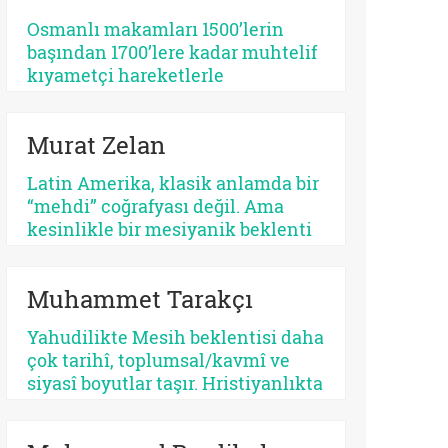
tehlikeli bir apokaliptizmi tetikler.
Osmanlı makamları 1500’lerin
Dünyayı bir bekleme odasına
başından 1700’lere kadar muhtelif
çeviren her tasavvur, şimdiyi ve
kıyametçi hareketlerle
insan iradesini değersizleştirir.
karşılaşmış, bunları her zamanki
pragmatik tavrı ile çözmeyi
Murat Zelan
başarmıştır. Bu devrin, özellikle
1590 ve sonrasının bir siyasi kriz
Latin Amerika, klasik anlamda bir
devri olması tesadüf değildir.
“mehdi” coğrafyası değil. Ama
Siyasi krizler kıyametçi
kesinlikle bir mesiyanik beklenti
beklentileri tetiklemektedir.
coğrafyası. Burada halk gökten
inecek kusursuz bir kurtarıcı
Muhammet Tarakçı
beklemez, çoğu zaman kendi
yarasına benzeyen bir yüz arar. Bu
Yahudilikte Mesih beklentisi daha
yüzden kıtanın azizleri
çok tarihî, toplumsal/kavmî ve
kusurludur, öfkelidir, bazen
siyasî boyutlar taşır. Hristiyanlıkta
günahkârdır, bazen başarısızdır.
ise kurtuluş, öncelikle insanın
Ama tam da bu yüzden gerçektir.
günah karşısındaki durumuyla