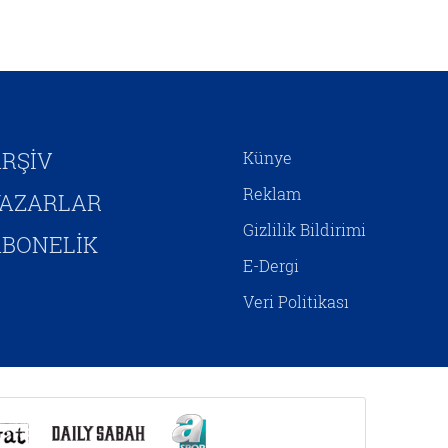
kendini inşa etmeye
çalışmaktadır. Hristiyan
Siyonizminin İsrail’e yönelik
siyasî desteğini hem jeopolitik
çıkarlar bağlamında hem de
Mesih’in ikinci gelişini
hızlandırıp Yeni Ahit
RŞİV
Künye
metinlerinde aktarılan birtakım
kehanetlerin gerçekleşmesini
Reklam
YAZARLAR
sağlamaya yönelik adımlar olarak
Gizlilik Bildirimi
yorumlamak mümkündür.
BONELİK
E-Dergi
Veri Politikası