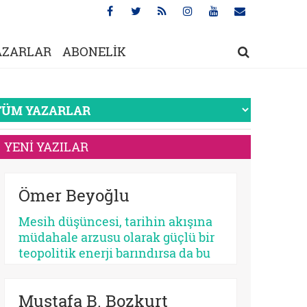
AZARLAR
ABONELİK
YENİ YAZILAR
Ömer Beyoğlu
Mesih düşüncesi, tarihin akışına
müdahale arzusu olarak güçlü bir
teopolitik enerji barındırsa da bu
enerjinin bir bekleme
sosyolojisine dönüşmesi
Mustafa B. Bozkurt
toplumsal bir çürümeyi ve