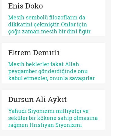
Enis Doko
açıdan bakıldığında, her kurtarıcı
beklentisi aynı ruhsal içerikle
Mesih sembolü filozofların da
işlemez. Bazısı insanı
dikkatini çekmiştir. Onlar için
olgunlaştırır, bazısı sertleştirir.
çoğu zaman mesih bir dini figür
Bazısı dayanıklılık üretir, bazısı
değil, düşünme biçimidir. Kimileri
düşmanlık.
mesihi tarihin bir kırılma noktası
Ekrem Demirli
olarak düşünürken, kimileri onun
çoktan sekülerleştiğini ve modern
Mesih beklerler fakat Allah
ideolojilerde yaşamaya devam
peygamber gönderdiğinde onu
ettiğini savunur.
kabul etmezler, onunla savaşırlar
veya ilahi kelamda denildiği üzere
‘Sen ve rabbin gidin savaşın’ diye
Dursun Ali Aykıt
ayak sürürler. Günümüz için de
bunu düşünmek mümkündür:
Yahudi Siyonizmi milliyetçi ve
Beklediklerini iddia ettikleri
seküler bir kökene sahip olmasına
kurtarıcı gelse onu da
rağmen Hristiyan Siyonizmi
tanımayacaklardır.
teolojik ve eskatolojik bir zeminde