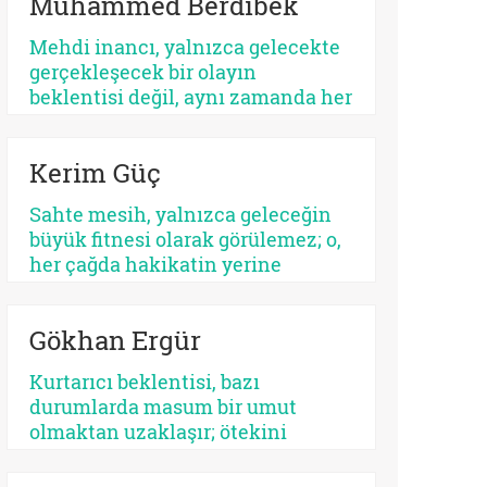
Muhammed Berdibek
ilişkilendirilir. Yahudilikte Mesih
beklentisi özellikle İsrail halkının
Mehdi inancı, yalnızca gelecekte
ikbali ve istikbali ile ilgili iken,
gerçekleşecek bir olayın
Hristiyanlıkta Mesih’in misyonu
beklentisi değil, aynı zamanda her
bütün insanlığa yöneliktir.
dönemde yeniden tanımlanan,
yeniden yorumlanan ve yeniden
Kerim Güç
konumlandırılan bir düşünsel
merkez olarak Şiî geleneğin en
Sahte mesih, yalnızca geleceğin
belirleyici unsurlarından biri
büyük fitnesi olarak görülemez; o,
olmayı sürdürmektedir.
her çağda hakikatin yerine
geçmek isteyen her parıltının
ortak adıdır. Kimi zaman bir
Gökhan Ergür
sistemdir, kimi zaman bir şahıs,
kimi zaman bir kült, kimi zaman
Kurtarıcı beklentisi, bazı
da insanın kendi benliğidir. Biri
durumlarda masum bir umut
kalabalıkları yutar, diğeri kalbi.
olmaktan uzaklaşır; ötekini
Fakat ikisinin de kaynağı aynıdır:
dışlayan, kendini mutlaklaştıran
Allah’tan kopmuş merkez…
bir yapıya bürünebilir. Psikolojik