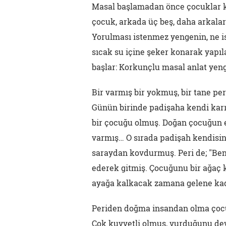
Masal başlamadan önce çocuklar küm
çocuk, arkada üç beş, daha arkalard
Yorulması istenmez yengenin, ne ist
sıcak su içine şeker konarak yapıla
başlar: Korkunçlu masal anlat yeng
Bir varmış bir yokmuş, bir tane pe
Günün birinde padişaha kendi karı
bir çocuğu olmuş. Doğan çocuğun eli
varmış… O sırada padişah kendisine
saraydan kovdurmuş. Peri de; "Ben
ederek gitmiş. Çocuğunu bir ağaç
ayağa kalkacak zamana gelene ka
Periden doğma insandan olma çocuğ
Çok kuvvetli olmuş, vurduğunu de