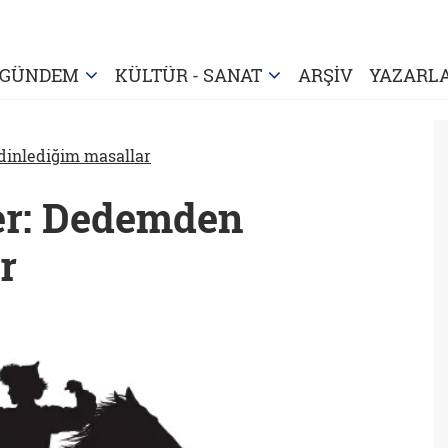
GÜNDEM
KÜLTÜR - SANAT
ARŞİV
YAZARL
inlediğim masallar
er: Dedemden
r