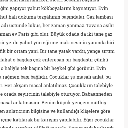
ni yapıyor yahut kökboyalarını kaynatıyor. Evin
hut halı dokuma tezgâhının başındalar. Gaz lambası
ü adı üstünde lüküs, her zaman yanmaz. Tavana asılır
 zaman ev Paris gibi olur. Büyük odada da iki tane gaz
 bir yerde yahut yün eğirme makinesinin yanında biri
 bir ortam yani. Bir tane yatak vardır, yenge sırtını
fakat o bağdaş çok enteresan bir bağdaştır çünkü
o haliyle tek başına bir heykel gibi görünür. Evin
 rağmen başı bağlıdır. Çocuklar şu masalı anlat, bu
ar. Her akşam masal anlatılmaz. Çocukların talebiyle
ge orada seyircinin talebiyle oturuyor. Babaanneden
n masal anlatmasını. Benim küçük yengem müthiş
en anlatıcının bilgisine ve kullandığı klişelere göre
içine katılarak bir karışım yapılabilir. Eğer çocuklar