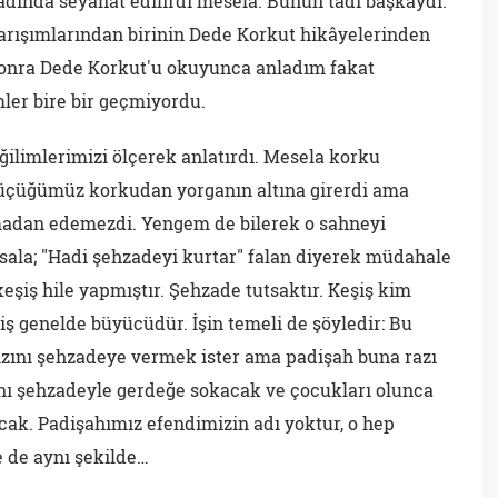
adında seyahat edilirdi mesela. Bunun tadı başkaydı.
karışımlarından birinin Dede Korkut hikâyelerinden
 sonra Dede Korkut'u okuyunca anladım fakat
ler bire bir geçmiyordu.
ğilimlerimizi ölçerek anlatırdı. Mesela korku
küçüğümüz korkudan yorganın altına girerdi ama
rmadan edemezdi. Yengem de bilerek o sahneyi
asala; "Hadi şehzadeyi kurtar" falan diyerek müdahale
eşiş hile yapmıştır. Şehzade tutsaktır. Keşiş kim
ş genelde büyücüdür. İşin temeli de şöyledir: Bu
kızını şehzadeye vermek ister ama padişah buna razı
ını şehzadeyle gerdeğe sokacak ve çocukları olunca
ak. Padişahımız efendimizin adı yoktur, o hep
 de aynı şekilde…