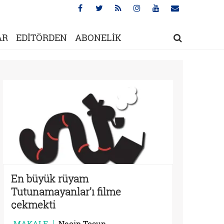
AR
EDİTÖRDEN
ABONELİK
En büyük rüyam
Tutunamayanlar’ı filme
çekmekti
MAKALE
Necip Tosun