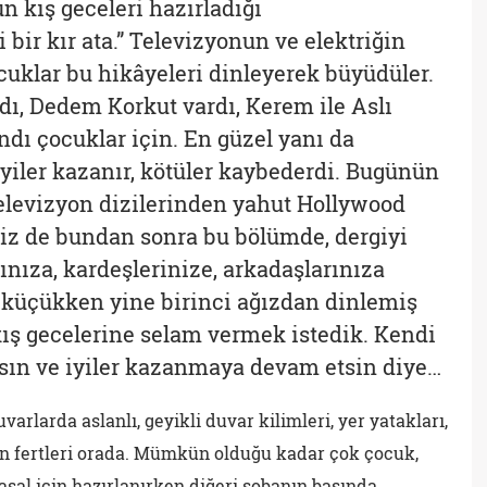
n kış geceleri hazırladığı
 bir kır ata.” Televizyonun ve elektriğin
cuklar bu hikâyeleri dinleyerek büyüdüler.
ardı, Dedem Korkut vardı, Kerem ile Aslı
dı çocuklar için. En güzel yanı da
yiler kazanır, kötüler kaybederdi. Bugünün
elevizyon dizilerinden yahut Hollywood
Biz de bundan sonra bu bölümde, dergiyi
ınıza, kardeşlerinize, arkadaşlarınıza
 küçükken yine birinci ağızdan dinlemiş
 kış gecelerine selam vermek istedik. Kendi
ın ve iyiler kazanmaya devam etsin diye…
arlarda aslanlı, geyikli duvar kilimleri, yer yatakları,
tün fertleri orada. Mümkün olduğu kadar çok çocuk,
sal için hazırlanırken diğeri sobanın başında