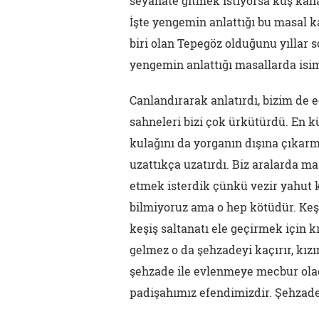
seyahate gitmek istiyorsa kuş kan
İşte yengemin anlattığı bu masal 
biri olan Tepegöz olduğunu yıllar
yengemin anlattığı masallarda isim
Canlandırarak anlatırdı, bizim de e
sahneleri bizi çok ürkütürdü. En 
kulağını da yorganın dışına çıka
uzattıkça uzatırdı. Biz aralarda m
etmek isterdik çünkü vezir yahut k
bilmiyoruz ama o hep kötüdür. Keşi
keşiş saltanatı ele geçirmek için 
gelmez o da şehzadeyi kaçırır, kız
şehzade ile evlenmeye mecbur olac
padişahımız efendimizdir. Şehzade