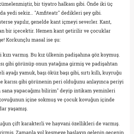
elenmiştir, bir tiyatro halkası gibi. Önde iki üç
a yedi sekiz… "Amfiteatr" dedikleri şey gibi.
erse yapılır, genelde kant içmeyi severler. Kant,
n bir içecektir. Hemen kant getirilir ve çocuklar
e! Korkunçlu masal ise şu:
ri kızı varmış. Bu kız ülkenin padişahına göz koymuş.
sı gibi görünüp onun yatağına girmiş ve padişahtan
 ayağı yamuk, başı öküz başı gibi, sırtı kıllı, kuyruğu
 karısı gibi görünenin peri olduğunu anlayınca periyi
 sana yapacağımı bilirim" deyip intikam yeminleri
 kovuğunun içine sokmuş ve çocuk kovuğun içinde
dar yaşamış.
un çift karakterli ve hayvani özellikleri de varmış.
virmiş. Zamanla yol kesmeye başlayıp gelenin geçenin