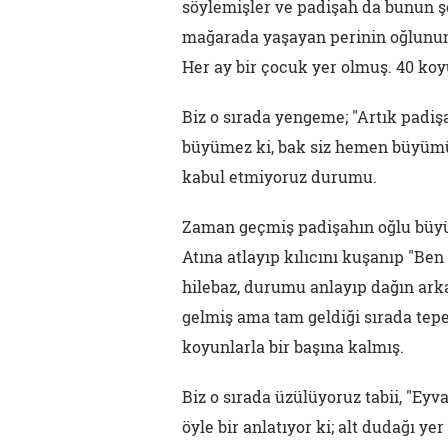
söylemişler ve padişah da bunun ş
mağarada yaşayan perinin oğlunun
Her ay bir çocuk yer olmuş. 40 ko
Biz o sırada yengeme; "Artık padi
büyümez ki, bak siz hemen büyümüyo
kabul etmiyoruz durumu.
Zaman geçmiş padişahın oğlu büyüm
Atına atlayıp kılıcını kuşanıp "Be
hilebaz, durumu anlayıp dağın ar
gelmiş ama tam geldiği sırada tep
koyunlarla bir başına kalmış.
Biz o sırada üzülüyoruz tabii, "Eyv
öyle bir anlatıyor ki; alt dudağı y