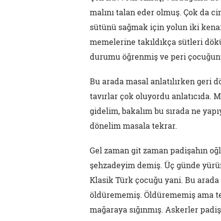
malını talan eder olmuş. Çok da ci
sütünü sağmak için yolun iki kenar
memelerine takıldıkça sütleri dökü
durumu öğrenmiş ve peri çocuğun
Bu arada masal anlatılırken geri d
tavırlar çok oluyordu anlatıcıda. 
gidelim, bakalım bu sırada ne yapı
dönelim masala tekrar.
Gel zaman git zaman padişahın oğ
şehzadeyim demiş. Üç günde yürüm
Klasik Türk çocuğu yani. Bu arad
öldürememiş. Öldürememiş ama tek
mağaraya sığınmış. Askerler padiş