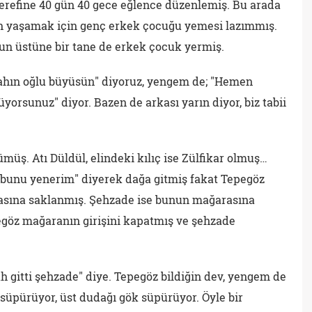
erefine 40 gün 40 gece eğlence düzenlemiş. Bu arada
 yaşamak için genç erkek çocuğu yemesi lazımmış.
yun üstüne bir tane de erkek çocuk yermiş.
şahın oğlu büyüsün" diyoruz, yengem de; "Hemen
rsunuz" diyor. Bazen de arkası yarın diyor, biz tabii
üş. Atı Düldül, elindeki kılıç ise Zülfikar olmuş…
n bunu yenerim" diyerek dağa gitmiş fakat Tepegöz
kasına saklanmış. Şehzade ise bunun mağarasına
egöz mağaranın girişini kapatmış ve şehzade
ah gitti şehzade" diye. Tepegöz bildiğin dev, yengem de
er süpürüyor, üst dudağı gök süpürüyor. Öyle bir