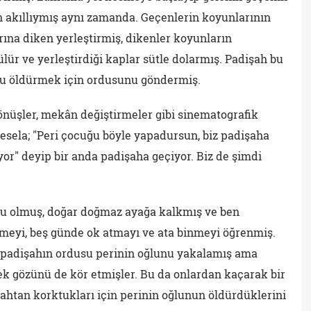
n akıllıymış aynı zamanda. Geçenlerin koyunlarının
ına diken yerleştirmiş, dikenler koyunların
lür ve yerleştirdiği kaplar sütle dolarmış. Padişah bu
u öldürmek için ordusunu göndermiş.
önüşler, mekân değiştirmeler gibi sinematografik
Mesela; "Peri çocuğu böyle yapadursun, biz padişaha
yor" deyip bir anda padişaha geçiyor. Biz de şimdi
lu olmuş, doğar doğmaz ayağa kalkmış ve ben
eyi, beş günde ok atmayı ve ata binmeyi öğrenmiş.
a padişahın ordusu perinin oğlunu yakalamış ama
 gözünü de kör etmişler. Bu da onlardan kaçarak bir
ahtan korktukları için perinin oğlunun öldürdüklerini