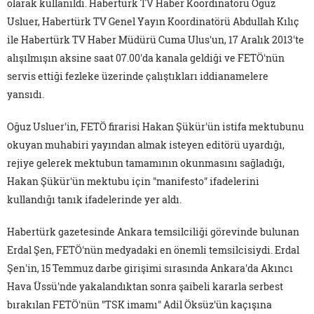
olarak kullanıldı. Habertürk TV Haber Koordinatörü Oğuz
Usluer, Habertürk TV Genel Yayın Koordinatörü Abdullah Kılıç
ile Habertürk TV Haber Müdürü Cuma Ulus'un, 17 Aralık 2013'te
alışılmışın aksine saat 07.00'da kanala geldiği ve FETÖ'nün
servis ettiği fezleke üzerinde çalıştıkları iddianamelere
yansıdı.
Oğuz Usluer'in, FETÖ firarisi Hakan Şükür'ün istifa mektubunu
okuyan muhabiri yayından almak isteyen editörü uyardığı,
rejiye gelerek mektubun tamamının okunmasını sağladığı,
Hakan Şükür'ün mektubu için "manifesto" ifadelerini
kullandığı tanık ifadelerinde yer aldı.
Habertürk gazetesinde Ankara temsilciliği görevinde bulunan
Erdal Şen, FETÖ'nün medyadaki en önemli temsilcisiydi. Erdal
Şen'in, 15 Temmuz darbe girişimi sırasında Ankara'da Akıncı
Hava Üssü'nde yakalandıktan sonra şaibeli kararla serbest
bırakılan FETÖ'nün "TSK imamı" Adil Öksüz'ün kaçışına