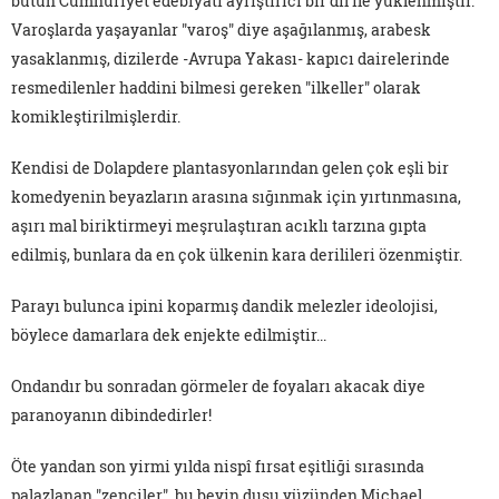
bütün Cumhuriyet edebiyatı ayrıştırıcı bir dil ile yüklenmiştir.
Varoşlarda yaşayanlar "varoş" diye aşağılanmış, arabesk
yasaklanmış, dizilerde -Avrupa Yakası- kapıcı dairelerinde
resmedilenler haddini bilmesi gereken "ilkeller" olarak
komikleştirilmişlerdir.
Kendisi de Dolapdere plantasyonlarından gelen çok eşli bir
komedyenin beyazların arasına sığınmak için yırtınmasına,
aşırı mal biriktirmeyi meşrulaştıran acıklı tarzına gıpta
edilmiş, bunlara da en çok ülkenin kara derilileri özenmiştir.
Parayı bulunca ipini koparmış dandik melezler ideolojisi,
böylece damarlara dek enjekte edilmiştir...
Ondandır bu sonradan görmeler de foyaları akacak diye
paranoyanın dibindedirler!
Öte yandan son yirmi yılda nispî fırsat eşitliği sırasında
palazlanan "zenciler", bu beyin duşu yüzünden Michael