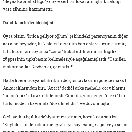
"Beyaz Kapitalist Ego"ya öyle sert bir tokat atmıştır ki, aldığı
yara zihnine kazınmıştır.
Dandik melezler ideolojisi
Oysa bizim, "İrtica geliyor oğlum" şeklindeki paranoyanın diğer
adı olan beyazlar, ki "Jaleler" diyorum ben onlara, uzun sürmüş
tahakkümleri boyunca "zenci" kabul ettiklerini bir İngiliz
züppesinin tıpkıbasım kelimeleriyle aşağılamışlardı: "Cahiller,
makarnacılar, Kezbanlar, çomarlar!"
Hatta liberal sosyalist Birikim dergisi tayfasının görece mâkul
Ankaralılarından biri, "Apaçi" dediği arka mahalle çocuklarını
"homofobik" olarak nitelemişti. Çünkü zenci denen "öteki" her
türlü modern kavramla "dövülmelidir". Ve dövülmüştür.
Gizli açık ırkçılık edebiyatımıza sinmiş, koca koca şairler
"Köylüleri neden öldürmeliyiz" diye söyleşmiş, sağcı veya solcu