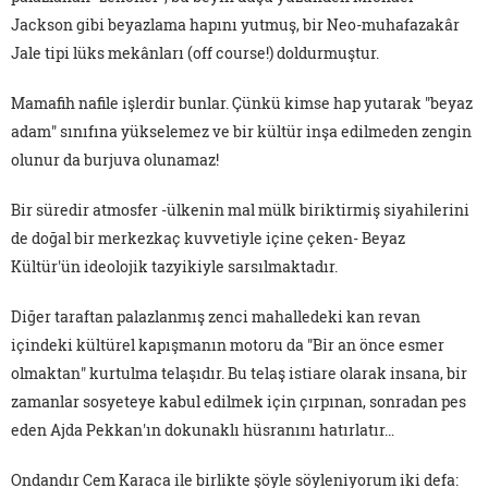
Jackson gibi beyazlama hapını yutmuş, bir Neo-muhafazakâr
Jale tipi lüks mekânları (off course!) doldurmuştur.
Mamafih nafile işlerdir bunlar. Çünkü kimse hap yutarak "beyaz
adam" sınıfına yükselemez ve bir kültür inşa edilmeden zengin
olunur da burjuva olunamaz!
Bir süredir atmosfer -ülkenin mal mülk biriktirmiş siyahilerini
de doğal bir merkezkaç kuvvetiyle içine çeken- Beyaz
Kültür'ün ideolojik tazyikiyle sarsılmaktadır.
Diğer taraftan palazlanmış zenci mahalledeki kan revan
içindeki kültürel kapışmanın motoru da "Bir an önce esmer
olmaktan" kurtulma telaşıdır. Bu telaş istiare olarak insana, bir
zamanlar sosyeteye kabul edilmek için çırpınan, sonradan pes
eden Ajda Pekkan'ın dokunaklı hüsranını hatırlatır…
Ondandır Cem Karaca ile birlikte şöyle söyleniyorum iki defa: