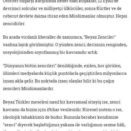
Otoriter oligarşi karşısında heder olan kuşaklar; 12 Eylül'de
devrimci solcular ve milliyetçi ülkücüler, sonra Kürtler ve de
ceberut devlete daima itiraz eden Müslümanlar olmuştur. Hepsi
zencidirler.
Bu arada vicdanlı liberaller de zannımca, "Beyaz Zenciler"
vasfına layık görülmüştür. O yüzden zenci; derisinin renginden,
sosyolojisinden soyutlanmış bir kavramdır artık.
"Dünyanın bütün zencileri" denildiğinde, ezilen, hor görülen,
ölümleri medyalarda küçük puntolarla geçiştirilen milyonlarca
insan akla gelir. Bu noktada izanı olanlar bilir ki bu çağın
zencileri Müslümanlardır.
Beyaz Türkler meselesi nasıl bir kavramsal sitayiş ise, zenci
kavramı da bizim için iftihar vesilesidir. Küresel sistem o ise,
ideolojik tahakkümü de budur. Bununla beraber kendimize
"zenci" diyerek başlattığımız yakaza ile varlığımızı sezme hâli,