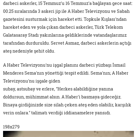
darbeci askerler, 15 Temmuz'u 16 Temmuz'a bağlayan gece saat:
00.25 sıralarında 3 askeri jip ile A Haber Televizyonu ve Sabah
gazetesini susturmak için hareket etti. Topkule Kışlası'ndan
hareket eden ve yola çıkan darbeci askerler, Türk Telekom
Galatasaray Stadı yakınlarına geldiklerinde vatandaşlarımız
tarafından durduruldu. Servet Asmaz, darbeci askerlerin açtığı
ateş nedeniyle şehit oldu.
A Haber Televizyonu'nu işgal planını darbeci yüzbaşı İsmail
Menderes Sema'nın yönettiği tespit edildi. Sema'nın; A Haber
Televizyonu'nu işgale giden
subay, astsubay ve erlere, "Herkes alabildiğine yanına
doldursun, mühimmat alsın. A Haber'i basmaya gideceğiz.
Binaya girdiğinizde size silah çeken ateş eden olabilir, karşılık
verin onlara." talimatı verdiği iddianamelere yansıdı.
198x279