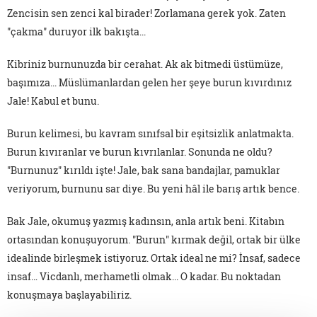
Zencisin sen zenci kal birader! Zorlamana gerek yok. Zaten
"çakma" duruyor ilk bakışta...
Kibriniz burnunuzda bir cerahat. Ak ak bitmedi üstümüze,
başımıza... Müslümanlardan gelen her şeye burun kıvırdınız
Jale! Kabul et bunu.
Burun kelimesi, bu kavram sınıfsal bir eşitsizlik anlatmakta.
Burun kıvıranlar ve burun kıvrılanlar. Sonunda ne oldu?
"Burnunuz" kırıldı işte! Jale, bak sana bandajlar, pamuklar
veriyorum, burnunu sar diye. Bu yeni hâl ile barış artık bence.
Bak Jale, okumuş yazmış kadınsın, anla artık beni. Kitabın
ortasından konuşuyorum. "Burun" kırmak değil, ortak bir ülke
idealinde birleşmek istiyoruz. Ortak ideal ne mi? İnsaf, sadece
insaf… Vicdanlı, merhametli olmak... O kadar. Bu noktadan
konuşmaya başlayabiliriz.