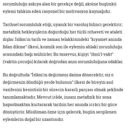
sorumluluğu askıya alan bir gerekçe değil, aksine bugünkü
eylemi tahkim eden rasyonel bir motivasyon kaynağıdır.
Tarihsel sorumluluk etiği, uyanık bir varoluş bilinci gerektirir;
metafizik bekleyişlerin doğurduğu her türlü rehaveti ve ataleti
dışlar. İslâm'ın tarih ve zaman telakkisindeki "kıyamet anında
fidan dikme" ilkesi, kozmik son ile eylemin ahlaki zorunluluğu
arasındaki bağı mühürler. Bu tasavvur, kişiyi "ibnü'l-vakt"
(vaktin çocuğu) kılarak doğrudan anın sorumluluğuna odaklar.
Bu doğrultuda "İslâm'ın değirmeni daima dönecektir; siz o
değirmenin döndüğü yerde bulunun" ilkesi de bireyin asıl
vazifesini kesintisiz bir sürecin kararlı parçası olmak şeklinde
tanımlamaktadır. Mevcut irâde, insanı metafizik bir sona
hapsolmaktan kurtararak tarihin her anında icrâcı bir güce
dönüştürür. Müslüman özne için gelecek, bugün sergilenen
eylemlerin doğal bir uzantısıdır.