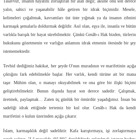
Tasavvuf, insanın hayatını zorlaştıran bir alan değil; aksine onu son derece
yalın, sahici ve yaşanabilir hâle getiren bir idrak biçimidir. Mesele,
kelimeleri çoğaltmak, kavramları üst üste yığmak ya da insanın zihnini
karmaşık şemalarla doldurmak değildir. Asıl olan, eşya ile, insanla ve bütün
varlıkla barışık bir hayat sürebilmektir. Çünkü Cenâb-ı Hak bizden, türlerin
hukukunu gözetmenin ve varlığın anlamını idrak etmenin ötesinde bir şey
istememektedir.
Tevhid dediğimiz hakikat, her şeyde O'nun muradının ve marifetinin açığa
çıktığını fark edebilmekle başlar. Her varlık, kendi türüne ait bir mana
taşır. Mühim olan, o manayı okuyabilmek ve ona göre bir ilişki biçimi
geliştirebilmektir. Bunun dışında hayat son derece sadedir: Çalışmak,
üretmek, paylaşmak… Zaten üç günlük bir ömürdür yaşadığımız. İnsan bu
sadeliği idrak ettiğinde tertemiz bir kul olur. Cenâb-ı Hak da kendi
marifetini o kulun üzerinden açığa çıkarır.
İslam, karmaşıklık değil sadeliktir. Kafa karıştırmaya, işi zorlaştırmaya