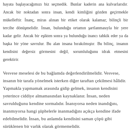
hayata başlayacağımızı biz seçmedik. Bunlar kaderin ana kulvarlarıdır.
Ancak bir noktadan sonra insan, kendi kimliğini gözden geçirmekle
mükelleftir. İnanç, miras alınan bir etiket olarak kalamaz; bilinçli bir
tercihe dönüşmelidir. İnsan, bulunduğu ortamın şartlanmasıyla bir yere
kadar gelir. Ancak bir eşikten sonra ya bulunduğu inancı tahkik eder ya da
başka bir yöne savrulur. Bu alan insana bırakılmıştır. Bu bilinç, insanın
kendisini değersiz görmesini değil, sorumluluğunu idrak etmesini
gerektirir.
Vesvese meselesi de bu bağlamda değerlendirilmelidir. Vesvese,
insanın bir tarafa yönelmek isterken diğer taraftan çekilmesi hâlidir.
Yapmakla yapmamak arasında gidip gelmek, insanın kendisini
yeterince ciddiye almamasından kaynaklanır. İnsan, neden
savrulduğunu kendine sormalıdır. İnanıyorsa neden inandığını,
inanmıyorsa hangi şüphelerle inanmadığını açıkça kendine ifade
edebilmelidir. İnsan, bu anlamda kendisini saman çöpü gibi
sürüklenen bir varlık olarak görmemelidir.