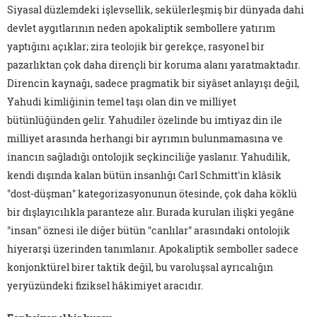
Siyasal düzlemdeki işlevsellik, sekülerleşmiş bir dünyada dahi
devlet aygıtlarının neden apokaliptik sembollere yatırım
yaptığını açıklar; zira teolojik bir gerekçe, rasyonel bir
pazarlıktan çok daha dirençli bir koruma alanı yaratmaktadır.
Direncin kaynağı, sadece pragmatik bir siyâset anlayışı değil,
Yahudi kimliğinin temel taşı olan din ve milliyet
bütünlüğünden gelir. Yahudiler özelinde bu imtiyaz din ile
milliyet arasında herhangi bir ayrımın bulunmamasına ve
inancın sağladığı ontolojik seçkinciliğe yaslanır. Yahudilik,
kendi dışında kalan bütün insanlığı Carl Schmitt'in klâsik
"dost-düşman" kategorizasyonunun ötesinde, çok daha köklü
bir dışlayıcılıkla paranteze alır. Burada kurulan ilişki yegâne
"insan" öznesi ile diğer bütün "canlılar" arasındaki ontolojik
hiyerarşi üzerinden tanımlanır. Apokaliptik semboller sadece
konjonktürel birer taktik değil, bu varoluşsal ayrıcalığın
yeryüzündeki fiziksel hâkimiyet aracıdır.