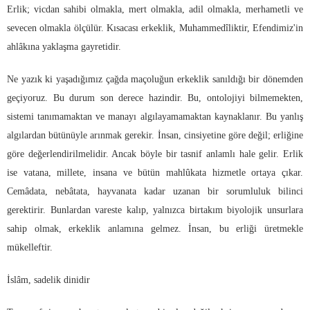
Erlik; vicdan sahibi olmakla, mert olmakla, adil olmakla, merhametli ve
sevecen olmakla ölçülür. Kısacası erkeklik, Muhammedîliktir, Efendimiz'in
ahlâkına yaklaşma gayretidir.
Ne yazık ki yaşadığımız çağda maçoluğun erkeklik sanıldığı bir dönemden
geçiyoruz. Bu durum son derece hazindir. Bu, ontolojiyi bilmemekten,
sistemi tanımamaktan ve manayı algılayamamaktan kaynaklanır. Bu yanlış
algılardan bütünüyle arınmak gerekir. İnsan, cinsiyetine göre değil; erliğine
göre değerlendirilmelidir. Ancak böyle bir tasnif anlamlı hale gelir. Erlik
ise vatana, millete, insana ve bütün mahlûkata hizmetle ortaya çıkar.
Cemâdata, nebâtata, hayvanata kadar uzanan bir sorumluluk bilinci
gerektirir. Bunlardan vareste kalıp, yalnızca birtakım biyolojik unsurlara
sahip olmak, erkeklik anlamına gelmez. İnsan, bu erliği üretmekle
mükelleftir.
İslâm, sadelik dinidir