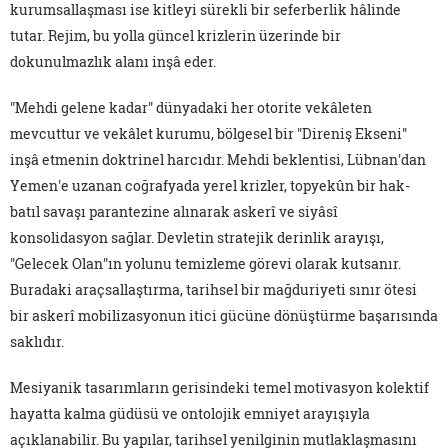
kurumsallaşması ise kitleyi sürekli bir seferberlik hâlinde
tutar. Rejim, bu yolla güncel krizlerin üzerinde bir
dokunulmazlık alanı inşâ eder.
"Mehdi gelene kadar" dünyadaki her otorite vekâleten
mevcuttur ve vekâlet kurumu, bölgesel bir "Direniş Ekseni"
inşâ etmenin doktrinel harcıdır. Mehdi beklentisi, Lübnan'dan
Yemen'e uzanan coğrafyada yerel krizler, topyekûn bir hak-
batıl savaşı parantezine alınarak askerî ve siyâsî
konsolidasyon sağlar. Devletin stratejik derinlik arayışı,
"Gelecek Olan"ın yolunu temizleme görevi olarak kutsanır.
Buradaki araçsallaştırma, tarihsel bir mağduriyeti sınır ötesi
bir askerî mobilizasyonun itici gücüne dönüştürme başarısında
saklıdır.
Mesiyanik tasarımların gerisindeki temel motivasyon kolektif
hayatta kalma güdüsü ve ontolojik emniyet arayışıyla
açıklanabilir. Bu yapılar, tarihsel yenilginin mutlaklaşmasını