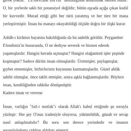
gerek yoktur. "Lâ mevcûde illâ Hû" denildiğinde anlatılmak istenen budur:
O, bir yerlerde saklı bir potansiyel değildir; bütün eşyada açığa çıkan kudsî
bir kuvvedir. Murad ettiği gibi her türü yaratmış ve her türe bir mana
yerleştirmiştir. İnsan bu manayı okuyabildiği ölçüde doğru bir ilişki kurar.
Ashâb-ı kirâmın hayatına bakıldığında da bu sadelik görülür. Peygamber
Efendimiz'in huzurunda, O ne dediyse severek ve hizmet ederek
yaşamışlardır. Hangisi havada uçmuştur? Hangisi olağanüstü işler peşinde
koşmuştur? Sadece dürüst insan olmuşlardır. Üretmişler, paylaşmışlar,
gıybet etmemişler, birbirlerinin kuyusunu kazmamışlardır. Güzel ahlâk
sahibi olmuşlar, önce taklit etmişler, sonra aşkla bağlanmışlardır. Böylece
iman, kendiliğinden tahkike dönüşmüştür.
Kadere iman ve vesvese
İnsan, varlığın "fail-i mutlak"ı olarak Allah'ı kabul ettiğinde şu soruyla
yüzleşir: Her şey O'nun iradesiyle oluyorsa, yükümlülük, günah ve sevap
nasıl anlaşılmalıdır? Bu soru son derece yerindedir ve insanın
sorumluluğunu ciddiye aldığını gösterir.