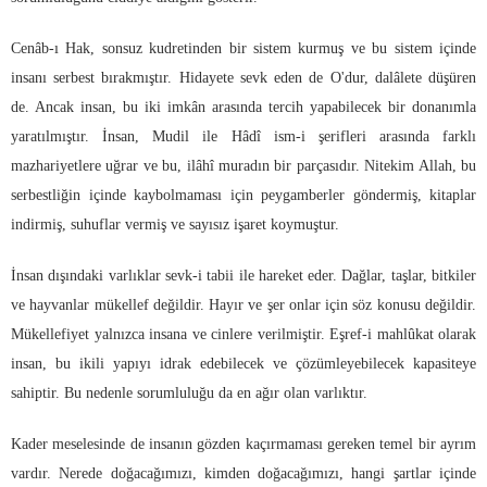
Cenâb-ı Hak, sonsuz kudretinden bir sistem kurmuş ve bu sistem içinde
insanı serbest bırakmıştır. Hidayete sevk eden de O'dur, dalâlete düşüren
de. Ancak insan, bu iki imkân arasında tercih yapabilecek bir donanımla
yaratılmıştır. İnsan, Mudil ile Hâdî ism-i şerifleri arasında farklı
mazhariyetlere uğrar ve bu, ilâhî muradın bir parçasıdır. Nitekim Allah, bu
serbestliğin içinde kaybolmaması için peygamberler göndermiş, kitaplar
indirmiş, suhuflar vermiş ve sayısız işaret koymuştur.
İnsan dışındaki varlıklar sevk-i tabii ile hareket eder. Dağlar, taşlar, bitkiler
ve hayvanlar mükellef değildir. Hayır ve şer onlar için söz konusu değildir.
Mükellefiyet yalnızca insana ve cinlere verilmiştir. Eşref-i mahlûkat olarak
insan, bu ikili yapıyı idrak edebilecek ve çözümleyebilecek kapasiteye
sahiptir. Bu nedenle sorumluluğu da en ağır olan varlıktır.
Kader meselesinde de insanın gözden kaçırmaması gereken temel bir ayrım
vardır. Nerede doğacağımızı, kimden doğacağımızı, hangi şartlar içinde