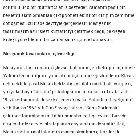
sorumluluğu bir "kurtarıcı an"a devreder. Zamanın pasif bir
beklenti alanı olmaktan çıkıp yönetilebilir bir disiplin zeminine
dönüşmesi, bu irade devriyle gerçekleşir. Mesiyanik
tasarımların asıl işlevi kurtarıcıyı getirmek değil, bekleyen
kitleyi yönetilebilir bir zamansallık içinde tutmaktır.
Mesiyanik tasarımların işlevselliği
Mesiyanik tasarımların işlevsel kullanımı, en belirgin biçimiyle
Yahudi teopolitiğinin yapısal dönüşümünde gözlemlenir. Klâsik
gelenekteki pasif Mesih beklentisi ve ilâhî müdahale vurgusu,
yüzyıllar boyu "sürgün" psikolojisinin bir unsuru olarak kaldı.
19. yüzyıl sonunda teşekkül eden "siyasal Yahudi milliyetçiliği"
ve bilhassa 1967 Altı Gün Savaşı, süreci "Sonu Zorlamak"
şeklinde tanımlanan aktif bir müdahaleciliğe evirdi. Burada
dinî metinler devlet stratejisinin dayanağına dönüştürüldü;
Mesih ise tanrısal takvimin öznesi olmaktan çıkarılarak