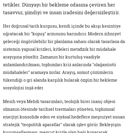
tetikler. Dünyayı bir bekleme odasına çeviren her
tasavvur, şimdiyi ve insan iradesini değersizleştirir.
Her doğrusal tarih kurgusu, kendi içinde bu akışı kesintiye
uğratacak bir "kopuş" arzusunu barındırır. Modern zihniyet
geleceği öngörülebilir bir planlama sahası olarak tasarlasa da
sistemin yapısal krizleri, kitleleri metafizik bir müdahale
arayışına yöneltir. Zamanın bir kurtuluş vaadiyle
anlamlandırılması, toplumları kriz anlarında "olağanüstü
müdahaleler" aramaya zorlar. Arayış, somut çözümlerin
tükendiği o gri alanda karşılık bularak özgün bir bekleme
sosyolojisi inşâ eder.
Mesih veya Mehdi tasarımları, teolojik birer inanç objesi
olmanın ötesinde tarihsel travmaları yöneten, toplumsal
enerjiyi konsolide eden ve siyâsal hedeflere meşruiyet sunan
stratejik "teopolitik aparatlar" olarak işlev görür. Bekleyişin
kurumsallaşması, mevcut krizle olan bağı kopararak