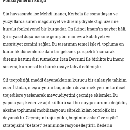
Fonksiyonel bir kurgu
Şia havzasında ise Mehdi inancı, Kerbela ile somutlaşan ve
yüzyıllarca süren mağduriyet ve direniş diyalektiği üzerine
kurulu fonksiyonel bir kurgudur. On ikinci İmam'ın gaybet hâli,
Şiî siyasal düşüncesine geniş bir manevra kabiliyeti ve
meşrûiyet zemini sağlar. Bu tasarımın temel işlevi, topluma en
karanlık dönemlerde dahi bir gelecek perspektifi sunarak
direniş hattını diri tutmaktır. İran Devrimi ile birlikte bu inanç
sistemi, kurumsal bir bürokrasiye tahvil edilmiştir.
Şiî teopolitiği, maddi dayanaklarını kurucu bir anlatıyla tahkim
eder. İktidar, meşruiyetini bugünden devşirmek yerine tarihsel
trajedilere yaslanarak mevcudiyetini geçmişe eklemler. Bu
yapıda yas, keder ve ağıt kültürü salt bir duygu durumu değildir;
aksine toplumsal mobilizasyonu sürekli kılan ontolojik bir
dayanaktır. Geçmişin trajik yükü, bugünün askerî ve siyâsî
stratejisini "kefaret" zemininde rasyonelleştirir. Kederin