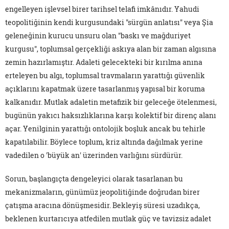
engelleyen işlevsel birer tarihsel telafi imkânıdır. Yahudi
teopolitiğinin kendi kurgusundaki "sürgün anlatısı" veya Şia
geleneğinin kurucu unsuru olan "baskı ve mağduriyet
kurgusu", toplumsal gerçekliği askıya alan bir zaman algısına
zemin hazırlamıştır. Adaleti gelecekteki bir kırılma anına
erteleyen bu algı, toplumsal travmaların yarattığı güvenlik
açıklarını kapatmak üzere tasarlanmış yapısal bir koruma
kalkanıdır. Mutlak adaletin metafizik bir geleceğe ötelenmesi,
bugünün yakıcı haksızlıklarına karşı kolektif bir direnç alanı
açar. Yenilginin yarattığı ontolojik boşluk ancak bu tehirle
kapatılabilir. Böylece toplum, kriz altında dağılmak yerine
vadedilen o 'büyük an' üzerinden varlığını sürdürür.
Sorun, başlangıçta dengeleyici olarak tasarlanan bu
mekanizmaların, günümüz jeopolitiğinde doğrudan birer
çatışma aracına dönüşmesidir. Bekleyiş süresi uzadıkça,
beklenen kurtarıcıya atfedilen mutlak güç ve tavizsiz adalet