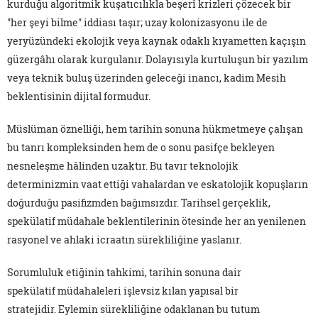
kurduğu algoritmik kuşatıcılıkla beşerî krizleri çözecek bir
"her şeyi bilme" iddiası taşır; uzay kolonizasyonu ile de
yeryüzündeki ekolojik veya kaynak odaklı kıyametten kaçışın
güzergâhı olarak kurgulanır. Dolayısıyla kurtuluşun bir yazılım
veya teknik buluş üzerinden geleceği inancı, kadim Mesih
beklentisinin dijital formudur.
Müslüman öznelliği, hem tarihin sonuna hükmetmeye çalışan
bu tanrı kompleksinden hem de o sonu pasifçe bekleyen
nesneleşme hâlinden uzaktır. Bu tavır teknolojik
determinizmin vaat ettiği vahalardan ve eskatolojik kopuşların
doğurduğu pasifizmden bağımsızdır. Tarihsel gerçeklik,
spekülatif müdahale beklentilerinin ötesinde her an yenilenen
rasyonel ve ahlaki icraatın sürekliliğine yaslanır.
Sorumluluk etiğinin tahkimi, tarihin sonuna dair
spekülatif müdahaleleri işlevsiz kılan yapısal bir
stratejidir. Eylemin sürekliliğine odaklanan bu tutum