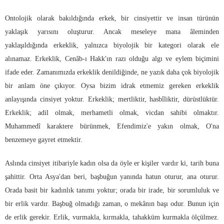
Ontolojik olarak bakıldığında erkek, bir cinsiyettir ve insan türünün
yaklaşık yarısını oluşturur. Ancak meseleye mana âleminden
yaklaşıldığında erkeklik, yalnızca biyolojik bir kategori olarak ele
alınamaz. Erkeklik, Cenâb-ı Hakk'ın razı olduğu algı ve eylem biçimini
ifade eder. Zamanımızda erkeklik denildiğinde, ne yazık daha çok biyolojik
bir anlam öne çıkıyor. Oysa bizim idrak etmemiz gereken erkeklik
anlayışında cinsiyet yoktur. Erkeklik; mertliktir, hasbîliktir, dürüstlüktür.
Erkeklik; adil olmak, merhametli olmak, vicdan sahibi olmaktır.
Muhammedî karaktere bürünmek, Efendimiz'e yakın olmak, O'na
benzemeye gayret etmektir.
Aslında cinsiyet itibariyle kadın olsa da öyle er kişiler vardır ki, tarih buna
şahittir. Orta Asya'dan beri, başbuğun yanında hatun oturur, ana oturur.
Orada basit bir kadınlık tanımı yoktur; orada bir irade, bir sorumluluk ve
bir erlik vardır. Başbuğ olmadığı zaman, o mekânın başı odur. Bunun için
de erlik gerekir. Erlik, vurmakla, kırmakla, tahakküm kurmakla ölçülmez.