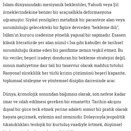
İslam dünyasındaki mesiyanik beklentiler, Yahudi veya Şiî
örneklerindekine benzer bir araçsallıkla deformasyona
uğramıştır. Siyâsî yenilgileri metafizik bir paranteze alan veya
sorumluluğu gelecekteki bir figüre devreden "bekleme dili",
İslâm'ın kurucu iradesine yönelik yapısal bir sapmadır. Esasen
klâsik literatürde yer alan nüzul-i İsa gibi kabuller de tarihsel
sorumluluğu ikame eden bir pasifizme zemin teşkil etmez. Bu
tür veriler, beşerî iradeyi donduran bir bekleme stratejisi değil,
sonun mahiyetine dair tali bir tasavvur olarak mahfuz tutulur.
Rasyonel süreklilik her türlü krizin çözümünü beşerî kapasite,
toplumsal sözleşme ve yöntemsel disiplin dairesinde arar.
Dünya, kronolojik sonundan bağımsız olarak, son nefese kadar
imar ve ıslah edilmesi gereken bir emanettir. Tarihin akışını
dışsal bir güce terk etmek yerine adaleti somut bir pratik olarak
hayata geçirmek, eylemin asıl zeminidir. Dolayısıyla jeopolitik
tıkanıklıkları teolojik bir kurtuluş vaadiyle örtmek, düşünsel