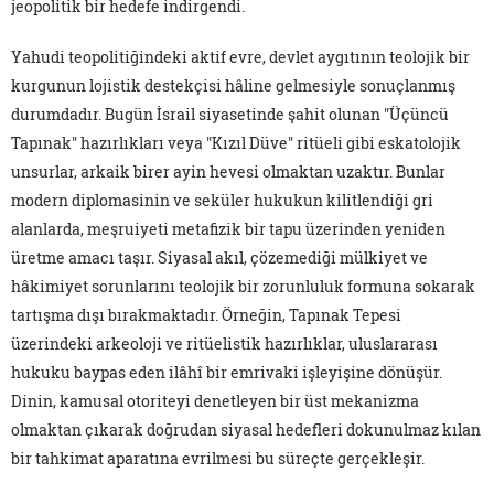
jeopolitik bir hedefe indirgendi.
Yahudi teopolitiğindeki aktif evre, devlet aygıtının teolojik bir
kurgunun lojistik destekçisi hâline gelmesiyle sonuçlanmış
durumdadır. Bugün İsrail siyasetinde şahit olunan "Üçüncü
Tapınak" hazırlıkları veya "Kızıl Düve" ritüeli gibi eskatolojik
unsurlar, arkaik birer ayin hevesi olmaktan uzaktır. Bunlar
modern diplomasinin ve seküler hukukun kilitlendiği gri
alanlarda, meşruiyeti metafizik bir tapu üzerinden yeniden
üretme amacı taşır. Siyasal akıl, çözemediği mülkiyet ve
hâkimiyet sorunlarını teolojik bir zorunluluk formuna sokarak
tartışma dışı bırakmaktadır. Örneğin, Tapınak Tepesi
üzerindeki arkeoloji ve ritüelistik hazırlıklar, uluslararası
hukuku baypas eden ilâhî bir emrivaki işleyişine dönüşür.
Dinin, kamusal otoriteyi denetleyen bir üst mekanizma
olmaktan çıkarak doğrudan siyasal hedefleri dokunulmaz kılan
bir tahkimat aparatına evrilmesi bu süreçte gerçekleşir.