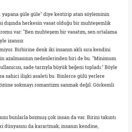
 … yapana güle güle" diye kestirip atan söyleminin
isi dışında herkesin vasat olduğu bir muhteşemlik
romu var: "Ben muhteşem bir vasatım, sen ortalama
yle izansız
iyor. Birbirine denk iki insanın aklı sıra kendini
lerin azalmasının nedenlerinden biri de bu. "Minimum
llanıcısı, sade tarzıyla büyük beğeni topladı." Böyle
a sahici ilişki asaleti bu. Binlerce gülü yerlere
gözüne sokmayı romantizm sanmak değil. Görkemli
asını bunlarla bozmuş çok insan da var. Birini takıntı
iki dünyasını da karartmak; insanın kendine,