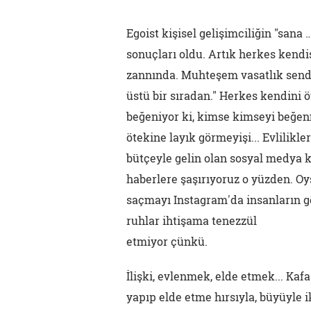
Egoist kişisel gelişimciliğin "sana
sonuçları oldu. Artık herkes kend
zannında. Muhteşem vasatlık send
üstü bir sıradan." Herkes kendini ö
beğeniyor ki, kimse kimseyi beğenm
ötekine layık görmeyişi... Evlilik
bütçeyle gelin olan sosyal medya ku
haberlere şaşırıyoruz o yüzden. Oys
saçmayı Instagram'da insanların 
ruhlar ihtişama tenezzül
etmiyor çünkü.
İlişki, evlenmek, elde etmek... Kaf
yapıp elde etme hırsıyla, büyüyle 