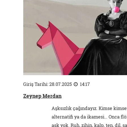
Giriş Tarihi: 28.07.2025
14:17
Zeynep Merdan
Aşksızlık çağındayız. Kimse kimsey
alternatifi ya da ikamesi… Onca flö
aşk yok. Ruh, zihin, kalp, ten, dil