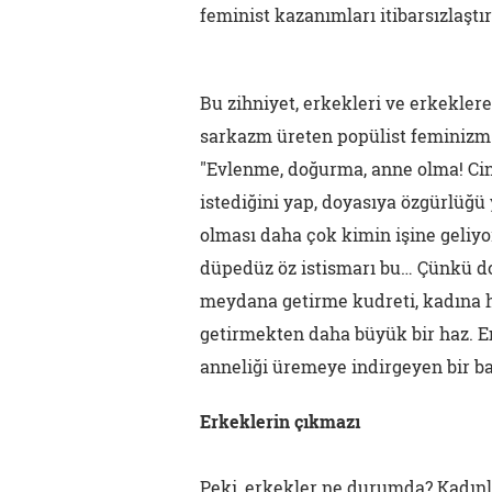
feminist kazanımları itibarsızlaştır
Bu zihniyet, erkekleri ve erkekler
sarkazm üreten popülist feminizm b
"Evlenme, doğurma, anne olma! Cins
istediğini yap, doyasıya özgürlüğü
olması daha çok kimin işine geliyo
düpedüz öz istismarı bu… Çünkü do
meydana getirme kudreti, kadına ha
getirmekten daha büyük bir haz. En
anneliği üremeye indirgeyen bir b
Erkeklerin çıkmazı
Peki, erkekler ne durumda? Kadınl