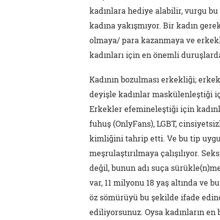
kadınlara hediye alabilir, vurgu bu
kadına yakışmıyor. Bir kadın gere
olmaya/ para kazanmaya ve erkekle
kadınları için en önemli duruşlard
Kadının bozulması erkekliği; erkekl
deyişle kadınlar maskülenleştiği iç
Erkekler efemineleştiği için kadınla
fuhuş (OnlyFans), LGBT, cinsiyetsi
kimliğini tahrip etti. Ve bu tip uyg
meşrulaştırılmaya çalışılıyor. Seks 
değil, bunun adı suça sürükle(n)m
var, 11 milyonu 18 yaş altında ve 
öz sömürüyü bu şekilde ifade edin
ediliyorsunuz. Oysa kadınların en 