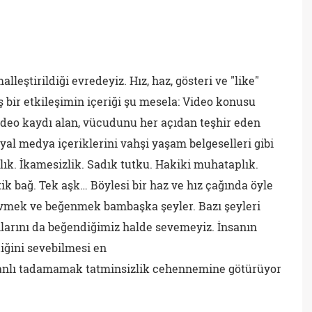
lleştirildiği evredeyiz. Hız, haz, gösteri ve "like"
ş bir etkileşimin içeriği şu mesela: Video konusu
 video kaydı alan, vücudunu her açıdan teşhir eden
osyal medya içeriklerini vahşi yaşam belgeselleri gibi
lık. İkamesizlik. Sadık tutku. Hakiki muhataplık.
tik bağ. Tek aşk… Böylesi bir haz ve hız çağında öyle
evmek ve beğenmek bambaşka şeyler. Bazı şeyleri
larını da beğendiğimiz halde sevemeyiz. İnsanın
iğini sevebilmesi en
anlı tadamamak tatminsizlik cehennemine götürüyor