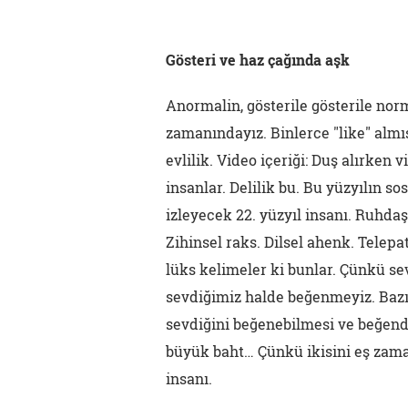
Gösteri ve haz çağında aşk
Anormalin, gösterile gösterile norma
zamanındayız. Binlerce "like" almı
evlilik. Video içeriği: Duş alırken
insanlar. Delilik bu. Bu yüzyılın s
izleyecek 22. yüzyıl insanı. Ruhdaş
Zihinsel raks. Dilsel ahenk. Telepa
lüks kelimeler ki bunlar. Çünkü s
sevdiğimiz halde beğenmeyiz. Bazı
sevdiğini beğenebilmesi ve beğend
büyük baht… Çünkü ikisini eş zam
insanı.