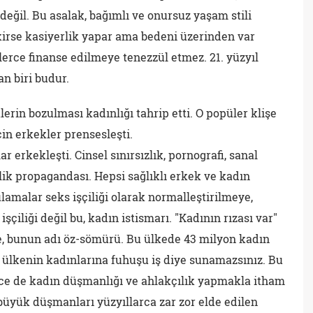
 değil. Bu asalak, bağımlı ve onursuz yaşam stili
kirse kasiyerlik yapar ama bedeni üzerinden var
rce finanse edilmeye tenezzül etmez. 21. yüzyıl
an biri budur.
erin bozulması kadınlığı tahrip etti. O popüler klişe
in erkekler prensesleşti.
r erkekleşti. Cinsel sınırsızlık, pornografi, sanal
zlik propagandası. Hepsi sağlıklı erkek ve kadın
ulamalar seks işçiliği olarak normalleştirilmeye,
işçiliği değil bu, kadın istismarı. "Kadının rızası var"
e, bunun adı öz-sömürü. Bu ülkede 43 milyon kadın
bu ülkenin kadınlarına fuhuşu iş diye sunamazsınız. Bu
ce de kadın düşmanlığı ve ahlakçılık yapmakla itham
büyük düşmanları yüzyıllarca zar zor elde edilen