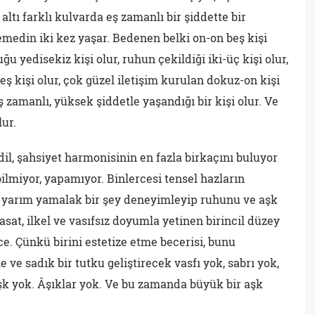
altı farklı kulvarda eş zamanlı bir şiddette bir
emedin iki kez yaşar. Bedenen belki on-on beş kişi
uğu yedisekiz kişi olur, ruhun çekildiği iki-üç kişi olur,
-beş kişi olur, çok güzel iletişim kurulan dokuz-on kişi
 zamanlı, yüksek şiddetle yaşandığı bir kişi olur. Ve
lur.
 dil, şahsiyet harmonisinin en fazla birkaçını buluyor
bilmiyor, yapamıyor. Binlercesi tensel hazların
e yarım yamalak bir şey deneyimleyip ruhunu ve aşk
asat, ilkel ve vasıfsız doyumla yetinen birincil düzey
ece. Çünkü birini estetize etme becerisi, bunu
ve sadık bir tutku geliştirecek vasfı yok, sabrı yok,
şk yok. Âşıklar yok. Ve bu zamanda büyük bir aşk