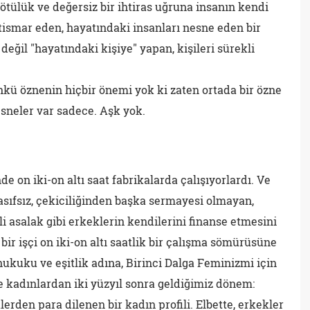
tülük ve değersiz bir ihtiras uğruna insanın kendi
istismar eden, hayatındaki insanları nesne eden bir
e değil "hayatındaki kişiye" yapan, kişileri sürekli
 Çünkü öznenin hiçbir önemi yok ki zaten ortada bir özne
sneler var sadece. Aşk yok.
nde on iki-on altı saat fabrikalarda çalışıyorlardı. Ve
sıfsız, çekiciliğinden başka sermayesi olmayan,
li asalak gibi erkeklerin kendilerini finanse etmesini
 bir işçi on iki-on altı saatlik bir çalışma sömürüsüne
hukuku ve eşitlik adına, Birinci Dalga Feminizmi için
 kadınlardan iki yüzyıl sonra geldiğimiz dönem:
erden para dilenen bir kadın profili. Elbette, erkekler