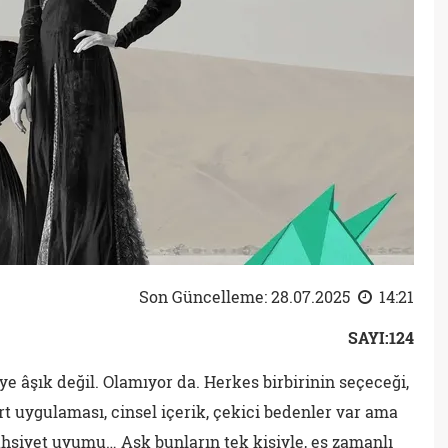
Son Güncelleme: 28.07.2025
14:21
SAYI:124
e âşık değil. Olamıyor da. Herkes birbirinin seçeceği,
rt uygulaması, cinsel içerik, çekici bedenler var ama
, şahsiyet uyumu… Aşk bunların tek kişiyle, eş zamanlı