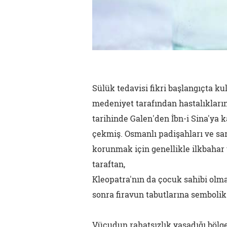
Sülük tedavisi fikri başlangıçta k
medeniyet tarafından hastalıkların
tarihinde Galen'den İbn-i Sina'ya 
çekmiş. Osmanlı padişahları ve saray
korunmak için genellikle ilkbahar 
taraftan,
Kleopatra'nın da çocuk sahibi olma
sonra firavun tabutlarına sembolik 
Vücudun rahatsızlık yaşadığı bölge