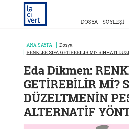
DOSYA
SÖYLEŞİ
ANA SAYFA
Dosya
RENKLER ŞİFA GETİREBİLİR Mİ? SİHHATİ DÜ
Eda Dikmen: RENK
GETİREBİLİR Mİ? 
DÜZELTMENİN PEŞ
ALTERNATİF YÖN