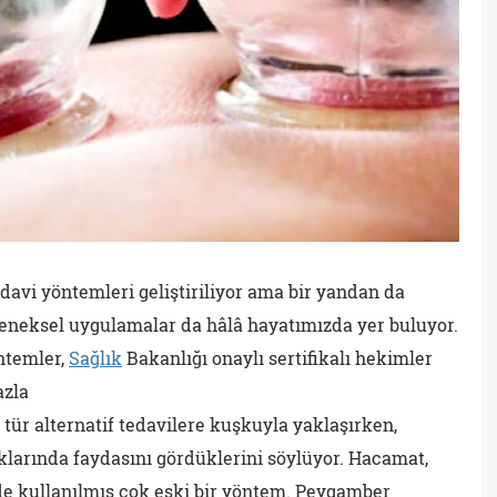
edavi yöntemleri geliştiriliyor ama bir yandan da
leneksel uygulamalar da hâlâ hayatımızda yer buluyor.
ntemler,
Sağlık
Bakanlığı onaylı sertifikalı hekimler
azla
tür alternatif tedavilere kuşkuyla yaklaşırken,
ıklarında faydasını gördüklerini söylüyor. Hacamat,
de kullanılmış çok eski bir yöntem. Peygamber