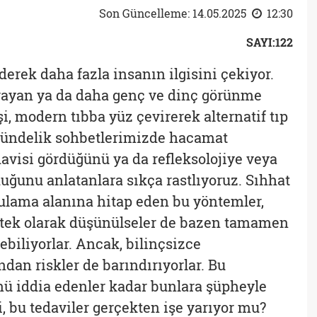
Son Güncelleme: 14.05.2025
12:30
SAYI:122
giderek daha fazla insanın ilgisini çekiyor.
rayan ya da daha genç ve dinç görünme
şi, modern tıbba yüz çevirerek alternatif tıp
Gündelik sohbetlerimizde hacamat
davisi gördüğünü ya da refleksolojiye veya
ğunu anlatanlara sıkça rastlıyoruz. Sıhhat
ulama alanına hitap eden bu yöntemler,
stek olarak düşünülseler de bazen tamamen
ebiliyorlar. Ancak, bilinçsizce
dan riskler de barındırıyorlar. Bu
nü iddia edenler kadar bunlara şüpheyle
i, bu tedaviler gerçekten işe yarıyor mu?