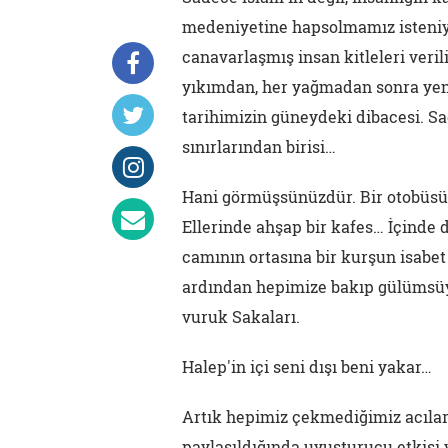
medeniyetine hapsolmamız isteniyo
canavarlaşmış insan kitleleri verili
yıkımdan, her yağmadan sonra yeni
tarihimizin güneydeki dibacesi. Sa
sınırlarından birisi…
Hani görmüşsünüzdür. Bir otobüsün 
Ellerinde ahşap bir kafes… İçinde
camının ortasına bir kurşun isabet
ardından hepimize bakıp gülümsüyor
vuruk Sakaları.
Halep'in içi seni dışı beni yakar…
Artık hepimiz çekmediğimiz acılar
paylaşıldığında uyuşturucu etkisi 