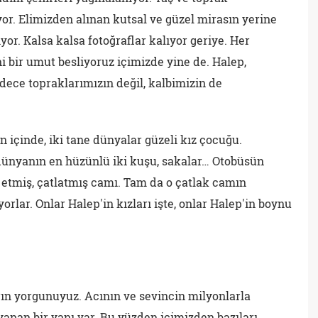
r. Elimizden alınan kutsal ve güzel mirasın yerine
yor. Kalsa kalsa fotoğraflar kalıyor geriye. Her
 bir umut besliyoruz içimizde yine de. Halep,
dece topraklarımızın değil, kalbimizin de
içinde, iki tane dünyalar güzeli kız çocuğu.
 dünyanın en hüzünlü iki kuşu, sakalar… Otobüsün
 etmiş, çatlatmış camı. Tam da o çatlak camın
lar. Onlar Halep'in kızları işte, onlar Halep'in boynu
ın yorgunuyuz. Acının ve sevincin milyonlarla
yapan bir yanı var. Bu yüzden içimizden bazıları