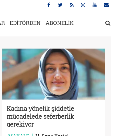
AR
EDİTÖRDEN
ABONELİK
Kadına yönelik şiddetle
mücadelede seferberlik
gerekiyor
MAKALE
H. Sena Kartal