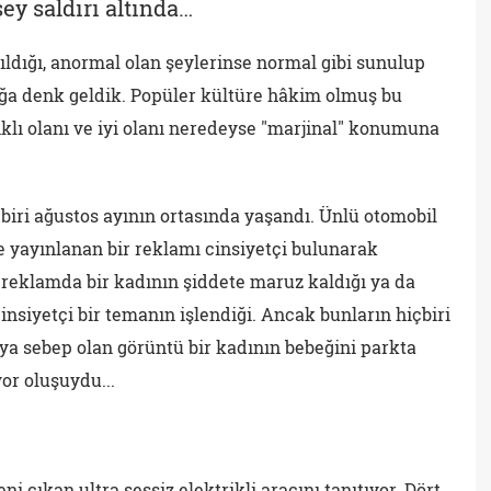
şey saldırı altında…
ıldığı, anormal olan şeylerinse normal gibi sunulup
 çağa denk geldik. Popüler kültüre hâkim olmuş bu
ıklı olanı ve iyi olanı neredeyse "marjinal" konumuna
ri ağustos ayının ortasında yaşandı. Ünlü otomobil
e yayınlanan bir reklamı cinsiyetçi bulunarak
, reklamda bir kadının şiddete maruz kaldığı ya da
insiyetçi bir temanın işlendiği. Ancak bunların hiçbiri
a sebep olan görüntü bir kadının bebeğini parkta
yor oluşuydu...
 çıkan ultra sessiz elektrikli aracını tanıtıyor. Dört