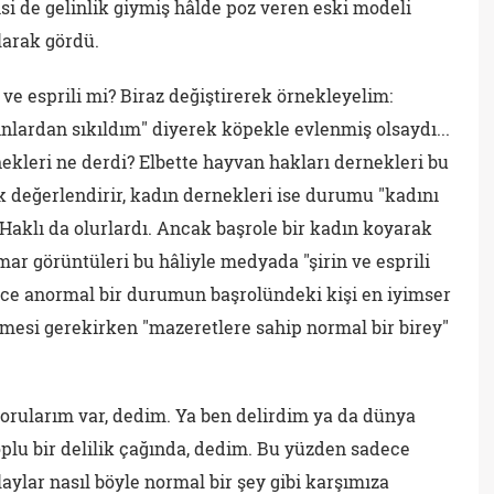
si de gelinlik giymiş hâlde poz veren eski modeli
olarak gördü.
ve esprili mi? Biraz değiştirerek örnekleyelim:
ınlardan sıkıldım" diyerek köpekle evlenmiş olsaydı...
ekleri ne derdi? Elbette hayvan hakları dernekleri bu
 değerlendirir, kadın dernekleri ise durumu "kadını
 Haklı da olurlardı. Ancak başrole bir kadın koyarak
ar görüntüleri bu hâliyle medyada "şirin ve esprili
rece anormal bir durumun başrolündeki kişi en iyimser
lmesi gerekirken "mazeretlere sahip normal bir birey"
sorularım var, dedim. Ya ben delirdim ya da dünya
oplu bir delilik çağında, dedim. Bu yüzden sadece
ylar nasıl böyle normal bir şey gibi karşımıza