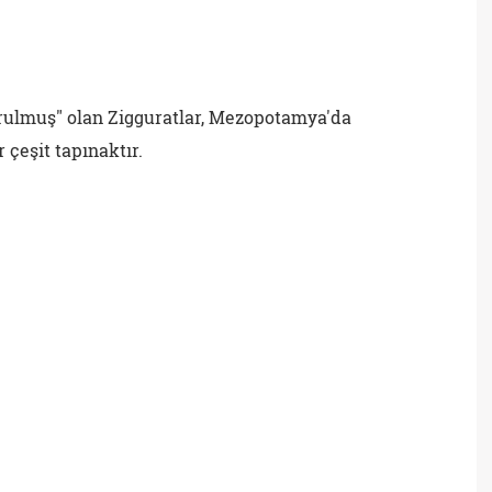
rulmuş" olan Zigguratlar, Mezopotamya'da
 çeşit tapınaktır.