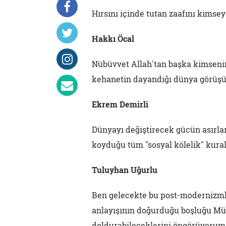
Hırsını içinde tutan zaafını kimseye
Hakkı Öcal
Nübüvvet Allah'tan başka kimseni
kehanetin dayandığı dünya görüşün
Ekrem Demirli
Dünyayı değiştirecek gücün asırlar
koyduğu tüm "sosyal kölelik" kura
Tuluyhan Uğurlu
Ben gelecekte bu post-modernizmle 
anlayışının doğurduğu boşluğu Müs
doldurabileceklerini öngörüyorum