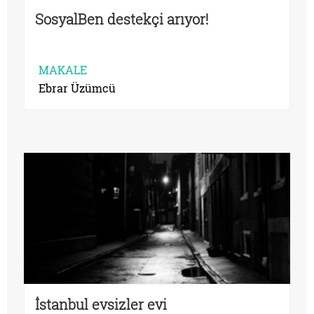
SosyalBen destekçi arıyor!
MAKALE
Ebrar Üzümcü
İstanbul evsizler evi