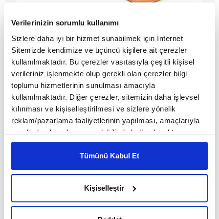
Bağışınız ‘şifa’ olsun
Verilerinizin sorumlu kullanımı
Sizlere daha iyi bir hizmet sunabilmek için İnternet
Sitemizde kendimize ve üçüncü kişilere ait çerezler
MAKALE
kullanılmaktadır. Bu çerezler vasıtasıyla çeşitli kişisel
Ebrar Üzümcü
verileriniz işlenmekte olup gerekli olan çerezler bilgi
toplumu hizmetlerinin sunulması amacıyla
kullanılmaktadır. Diğer çerezler, sitemizin daha işlevsel
kılınması ve kişiselleştirilmesi ve sizlere yönelik
reklam/pazarlama faaliyetlerinin yapılması, amaçlarıyla
sınırlı olarak açık rızanız dahilinde kullanılacaktır.
Çerezlere ilişkin tercihlerinizi çerez paneli vasıtasıyla
belirleyebilirsiniz. Çerezlere ilişkin detaylı bilgi için
Tümünü Kabul Et
Ayarlar butonuna tıklayabilir,
Çerez Bilgilendirme
Metnimizi ziyaret edebilirsiniz.
Kişiselleştir
6698 sayılı Kişisel Verilerin Korunması Kanunu uyarınca
hazırlanmış olan İnternet Sitesi Aydınlatma Metnimizi
Bir kitap da sen gönder!
okumak ve sitemizi ziyaretiniz kapsamında