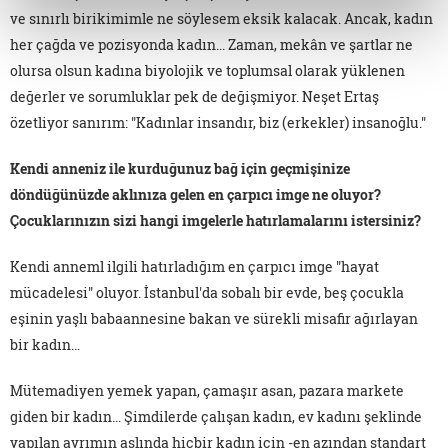
ve sınırlı birikimimle ne söylesem eksik kalacak. Ancak, kadın
her çağda ve pozisyonda kadın... Zaman, mekân ve şartlar ne
olursa olsun kadına biyolojik ve toplumsal olarak yüklenen
değerler ve sorumluklar pek de değişmiyor. Neşet Ertaş
özetliyor sanırım: "Kadınlar insandır, biz (erkekler) insanoğlu."
Kendi anneniz ile kurduğunuz bağ için geçmişinize
döndüğünüzde aklınıza gelen en çarpıcı imge ne oluyor?
Çocuklarınızın sizi hangi imgelerle hatırlamalarını istersiniz?
Kendi anneml ilgili hatırladığım en çarpıcı imge "hayat
mücadelesi" oluyor. İstanbul'da sobalı bir evde, beş çocukla
eşinin yaşlı babaannesine bakan ve sürekli misafir ağırlayan
bir kadın…
Mütemadiyen yemek yapan, çamaşır asan, pazara markete
giden bir kadın... Şimdilerde çalışan kadın, ev kadını şeklinde
yapılan ayrımın aslında hiçbir kadın için -en azından standart