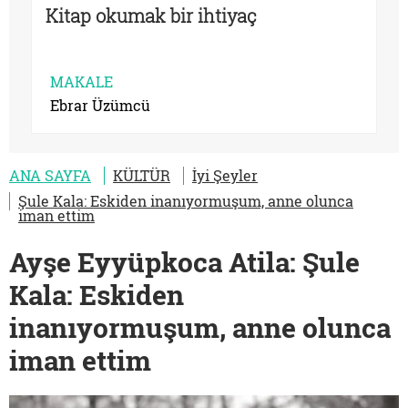
Kitap okumak bir ihtiyaç
MAKALE
Ebrar Üzümcü
ANA SAYFA
KÜLTÜR
İyi Şeyler
Şule Kala: Eskiden inanıyormuşum, anne olunca
iman ettim
Ayşe Eyyüpkoca Atila: Şule
Kala: Eskiden
inanıyormuşum, anne olunca
iman ettim