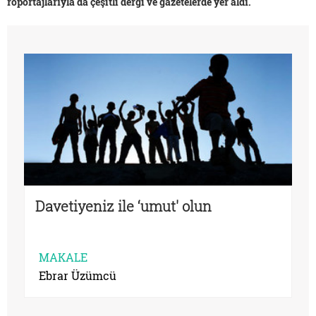
röportajlarıyla da çeşitli dergi ve gazetelerde yer aldı.
Davetiyeniz ile ‘umut' olun
MAKALE
Ebrar Üzümcü