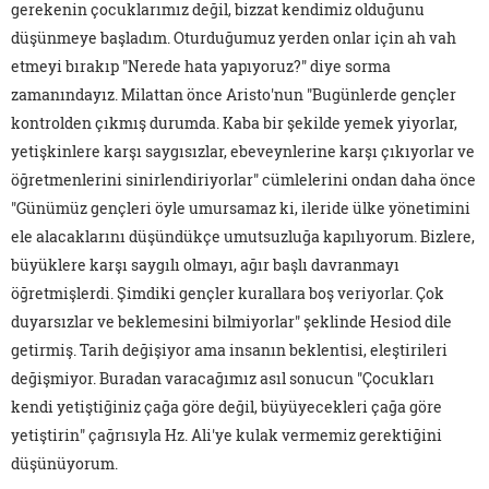
gerekenin çocuklarımız değil, bizzat kendimiz olduğunu
düşünmeye başladım. Oturduğumuz yerden onlar için ah vah
etmeyi bırakıp "Nerede hata yapıyoruz?" diye sorma
zamanındayız. Milattan önce Aristo'nun "Bugünlerde gençler
kontrolden çıkmış durumda. Kaba bir şekilde yemek yiyorlar,
yetişkinlere karşı saygısızlar, ebeveynlerine karşı çıkıyorlar ve
öğretmenlerini sinirlendiriyorlar" cümlelerini ondan daha önce
"Günümüz gençleri öyle umursamaz ki, ileride ülke yönetimini
ele alacaklarını düşündükçe umutsuzluğa kapılıyorum. Bizlere,
büyüklere karşı saygılı olmayı, ağır başlı davranmayı
öğretmişlerdi. Şimdiki gençler kurallara boş veriyorlar. Çok
duyarsızlar ve beklemesini bilmiyorlar" şeklinde Hesiod dile
getirmiş. Tarih değişiyor ama insanın beklentisi, eleştirileri
değişmiyor. Buradan varacağımız asıl sonucun "Çocukları
kendi yetiştiğiniz çağa göre değil, büyüyecekleri çağa göre
yetiştirin" çağrısıyla Hz. Ali'ye kulak vermemiz gerektiğini
düşünüyorum.