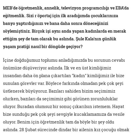
MEB'de öğretmenlik, annelik, televizyon programcılığı ve EBA'da
eğitmenlik. Sizi r öportaj için ilk aradığımda çocuklarınıza
banyo yaptırdığınızı ve bana daha sonra döneceğinizi
söylemiştiniz. Birçok işi aynı anda yapan kadınlarda en merak
ettiğim şey de tam olarak bu aslında. Şule Kala'nın günlük
yaşam pratiği nasıl bir döngüde geçiyor?
İçine doğduğumuz toplumu anladığımızda bu sorunun cevabı
önümüze düşüveriyor aslında. İlk ve en üst kimliğimiz
insandan daha ön plana çıkartılan "kadın" kimliğimiz ile bize
sunulan görevler var. Böylece farkında olmadan pek çok şeyi
üstlenerek büyüyoruz. Bazıları sahiden bizim seçimimiz
olurken, bazıları da seçimimiz gibi görünen zorunluluklar
oluyor. Buradan olumsuz bir sonuç çıkarılsın istemem. Hayat
bize sunduğu pek çok şeyi sevgiyle kucaklamamıza da vesile
oluyor. Benim için öğretmenlik tam da böyle bir şey oldu
aslında. 28 Şubat sürecinde dindar bir ailenin kız çocuğu olmak