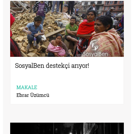
SosyalBen destekçi arıyor!
MAKALE
Ebrar Üzümcü