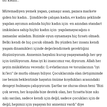
bir kadın…
Mütemadiyen yemek yapan, çamaşır asan, pazara markete
giden bir kadın... Şimdilerde çalışan kadın, ev kadını şeklinde
yapılan ayrımın aslında hiçbir kadın için -en azından standart
imkânlara sahip hiçbir kadın için- yapılamayacağını o
zamanlar anladım. Bizimle oyun oynamaya hiç fırsatı olmadı.
Belki kendi de hiç çocuk olmadı. Bu yüzden her insanı kendi
yaşam dinamikleri içinde değerlendirmek gerektiğini
düşünüyorum. Annemin hayalini kurup yaşayamadığı her şey
için üzülüyorum. Ama iyi ki inancımız var, diyorum. Allah her
şeyin mükâfatını verendir. O, evlatlarının ve torunlarının "iyi
ki'leri" ile mutlu olmayı biliyor. Çocuklarımla olan iletişimimde
ise benim beklentimle hayatın önüme koydukları arasındaki
dengeyi bulmaya çalışıyorum. Şartlar ne olursa olsun beni "Bizi
çok seven, her koşulda bize destek olan, her fırsatta bize sıkı
sıkı sarılan, sadece kendi için değil, sadece çocukları için de
değil, hepimiz için yaşayan bir annemiz vardı" diye