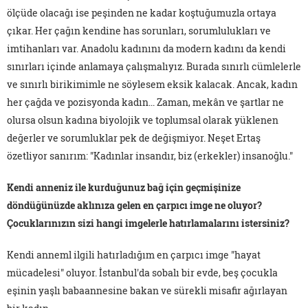
ölçüde olacağı ise peşinden ne kadar koştuğumuzla ortaya
çıkar. Her çağın kendine has sorunları, sorumlulukları ve
imtihanları var. Anadolu kadınını da modern kadını da kendi
sınırları içinde anlamaya çalışmalıyız. Burada sınırlı cümlelerle
ve sınırlı birikimimle ne söylesem eksik kalacak. Ancak, kadın
her çağda ve pozisyonda kadın... Zaman, mekân ve şartlar ne
olursa olsun kadına biyolojik ve toplumsal olarak yüklenen
değerler ve sorumluklar pek de değişmiyor. Neşet Ertaş
özetliyor sanırım: "Kadınlar insandır, biz (erkekler) insanoğlu."
Kendi anneniz ile kurduğunuz bağ için geçmişinize
döndüğünüzde aklınıza gelen en çarpıcı imge ne oluyor?
Çocuklarınızın sizi hangi imgelerle hatırlamalarını istersiniz?
Kendi anneml ilgili hatırladığım en çarpıcı imge "hayat
mücadelesi" oluyor. İstanbul'da sobalı bir evde, beş çocukla
eşinin yaşlı babaannesine bakan ve sürekli misafir ağırlayan