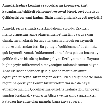
Annelik, kadına kendini ve çocuklarını korumayı, kurt
kapanlarını, tehlikeli olansomut ve soyut birçok şeyi öğretiyor.
Çelikleştiriyor yani kadını. Sizin anneliğinizin kuvveti neyledir?
Annelik serüvenimdeki farkındalığım şu oldu: Eskiden
inanıyormuşum, anne olunca iman ettim. Bir yavruya can
olmak, insan olarak bu hayatta yaşanabilecek en kıymetli
mucize anlarından biri. Bu yönüyle "çelikleşmek" deyiminiz
çok kıymetli. Ancak "mükemmel anne" olma çabası insanı aynı
çelikle döven bir süreç hâline geliyor. Evriliyorsunuz. Hayatta
hiçbir şeyin mükemmel olmayacağını anlamak zaman alıyor.
Annelik insana "elinden geldiğince" olmanın anlamını
öğretiyor. Yüzeysel bir inançtan derinlikli bir düşünme ve iman
biçimine geçiriyor. Benim bir kuvvetim varsa o da hayal
etmemde gizlidir. Çocuklarıma güzel hatıralarla dolu bir çeyiz
sandığı bırakmak ve onların Allah'a ve insanlığa güzellikler
katacağı hayaline olan imandır bana kuvvet veren.