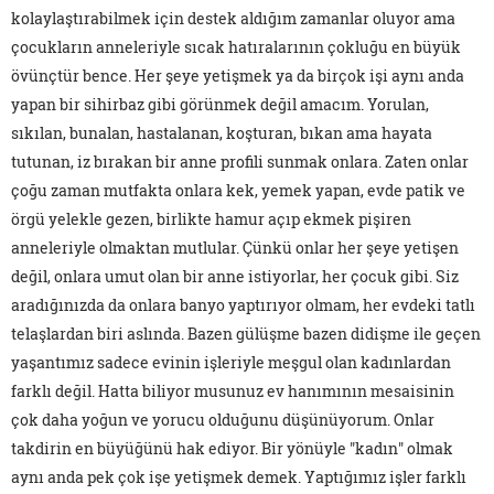
kolaylaştırabilmek için destek aldığım zamanlar oluyor ama
çocukların anneleriyle sıcak hatıralarının çokluğu en büyük
övünçtür bence. Her şeye yetişmek ya da birçok işi aynı anda
yapan bir sihirbaz gibi görünmek değil amacım. Yorulan,
sıkılan, bunalan, hastalanan, koşturan, bıkan ama hayata
tutunan, iz bırakan bir anne profili sunmak onlara. Zaten onlar
çoğu zaman mutfakta onlara kek, yemek yapan, evde patik ve
örgü yelekle gezen, birlikte hamur açıp ekmek pişiren
anneleriyle olmaktan mutlular. Çünkü onlar her şeye yetişen
değil, onlara umut olan bir anne istiyorlar, her çocuk gibi. Siz
aradığınızda da onlara banyo yaptırıyor olmam, her evdeki tatlı
telaşlardan biri aslında. Bazen gülüşme bazen didişme ile geçen
yaşantımız sadece evinin işleriyle meşgul olan kadınlardan
farklı değil. Hatta biliyor musunuz ev hanımının mesaisinin
çok daha yoğun ve yorucu olduğunu düşünüyorum. Onlar
takdirin en büyüğünü hak ediyor. Bir yönüyle "kadın" olmak
aynı anda pek çok işe yetişmek demek. Yaptığımız işler farklı