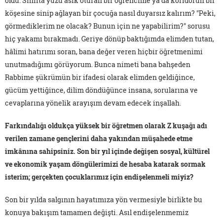
oldu. Sınıfta yüzü asık oturan bir öğrencime ya da koridorun bir
köşesine sinip ağlayan bir çocuğa nasıl duyarsız kalırım? "Peki,
görmediklerim ne olacak? Bunun için ne yapabilirim?" sorusu
hiç yakamı bırakmadı. Geriye dönüp baktığımda elimden tutan,
hâlimi hatırımı soran, bana değer veren hiçbir öğretmenimi
unutmadığımı görüyorum. Bunca nimeti bana bahşeden
Rabbime şükrümün bir ifadesi olarak elimden geldiğince,
gücüm yettiğince, dilim döndüğünce insana, sorularına ve
cevaplarına yönelik arayışım devam edecek inşallah.
Farkındalığı oldukça yüksek bir öğretmen olarak Z kuşağı adı
verilen zamane gençlerini daha yakından müşahede etme
imkânına sahipsiniz. Son bir yıl içinde değişen sosyal, kültürel
ve ekonomik yaşam döngülerimizi de hesaba katarak sormak
isterim; gerçekten çocuklarımız için endişelenmeli miyiz?
Son bir yılda salgının hayatımıza yön vermesiyle birlikte bu
konuya bakışım tamamen değişti. Asıl endişelenmemiz