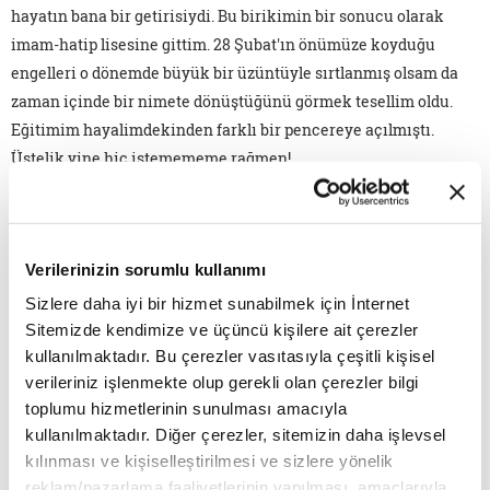
hayatın bana bir getirisiydi. Bu birikimin bir sonucu olarak
imam-hatip lisesine gittim. 28 Şubat'ın önümüze koyduğu
engelleri o dönemde büyük bir üzüntüyle sırtlanmış olsam da
zaman içinde bir nimete dönüştüğünü görmek tesellim oldu.
Eğitimim hayalimdekinden farklı bir pencereye açılmıştı.
Üstelik yine hiç istemememe rağmen!
Hayalimde her zaman iletişim alanında işler yapmak vardı.
Peki, ilahiyat da nereden çıktı? Yurt dışına giderek istediğim
bölümü okumak ya da Türkiye'de kalarak ilahiyata razı olmak
Verilerinizin sorumlu kullanımı
arasında bir seçim yapmam gerekmişti. Bu seçimi yapma
Sizlere daha iyi bir hizmet sunabilmek için İnternet
zorunluluğum "başörtülü, imamhatipli" olmamdan ileri
Sitemizde kendimize ve üçüncü kişilere ait çerezler
geliyordu. Vatanımda kalarak önüme çıkan yolları
kullanılmaktadır. Bu çerezler vasıtasıyla çeşitli kişisel
değerlendirmeye karar verdim. Böylece ilahiyatçı ve eğitimci
verileriniz işlenmekte olup gerekli olan çerezler bilgi
olmanın kapıları açıldı önüme. Bu birikimin hayatıma
toplumu hizmetlerinin sunulması amacıyla
kullanılmaktadır. Diğer çerezler, sitemizin daha işlevsel
kattıklarına paha biçemem. Kimlik dediğimiz şeyin inşası
kılınması ve kişiselleştirilmesi ve sizlere yönelik
insanın ömrü boyunca sürüyor. Yani şu veya bu kimliğim
reklam/pazarlama faaliyetlerinin yapılması, amaçlarıyla