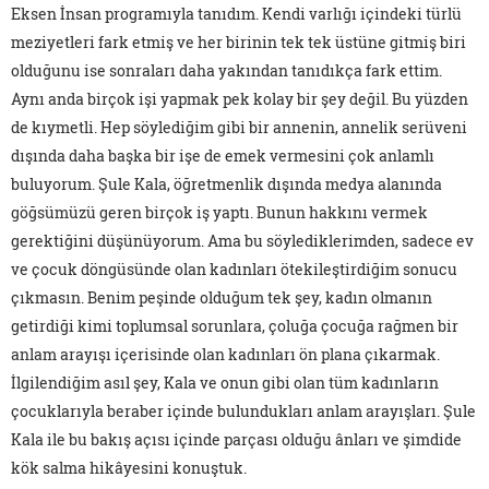
Eksen İnsan programıyla tanıdım. Kendi varlığı içindeki türlü
meziyetleri fark etmiş ve her birinin tek tek üstüne gitmiş biri
olduğunu ise sonraları daha yakından tanıdıkça fark ettim.
Aynı anda birçok işi yapmak pek kolay bir şey değil. Bu yüzden
de kıymetli. Hep söylediğim gibi bir annenin, annelik serüveni
dışında daha başka bir işe de emek vermesini çok anlamlı
buluyorum. Şule Kala, öğretmenlik dışında medya alanında
göğsümüzü geren birçok iş yaptı. Bunun hakkını vermek
gerektiğini düşünüyorum. Ama bu söylediklerimden, sadece ev
ve çocuk döngüsünde olan kadınları ötekileştirdiğim sonucu
çıkmasın. Benim peşinde olduğum tek şey, kadın olmanın
getirdiği kimi toplumsal sorunlara, çoluğa çocuğa rağmen bir
anlam arayışı içerisinde olan kadınları ön plana çıkarmak.
İlgilendiğim asıl şey, Kala ve onun gibi olan tüm kadınların
çocuklarıyla beraber içinde bulundukları anlam arayışları. Şule
Kala ile bu bakış açısı içinde parçası olduğu ânları ve şimdide
kök salma hikâyesini konuştuk.