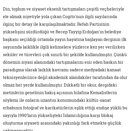
Din, toplum ve siyaset eksenli tartışmaları çeşitli veçheleriyle
ele almak niyetiyle yola çıkan Cogito'nun ilgili sayılarında
ilginç bir detay ile karşılaşılmaktadır. Refah Partisinin
yükselişini sürdürdüğü ve Recep Tayyip Erdoğan'ın belediye
başkanı seçildiği ortamda yayın hayatına başlayan derginin ilk
sayısında laiklikle ilgili kelimelere yüzlerce kez yer verilirken
seküler ve türevleri çok sınırlı bir şekilde kullanılmıştır. Çünkü
dönemin siyasi alanındaki tartışmalarını esir eden baskın bir
paradigma olarak laiklik kavramı sadece medyadaki kanaat
teknisyenlerince değil akademik alandakiler tarafından da olur
olmaz her yerde kullanılmıştır. Dikkatli bir okur, dergideki
metinlerin genelinin bakış açısının hilafına Kemalistlerin
söylemi ile onların uzantısı konumundaki kültür-sanat
erbabının fotoğraf ve karikatürlerin eşlik ettiği endişe yüklü bu
sayıyla 1990'ların yükselişteki İslamcılığına karşı blokaj
oluşturma siyaseti arasındaki yakınlığı fark etmekte güçlük
çekmeyecektir.