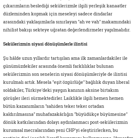
çıkarımların beslediği sekülerizmle ilgili yerleşik kanaatler
düzleminden kopmak için meseleyi sadece dindarlar
arasındaki yaklaşımlarla sınırlayan "ah ve vah" makamındaki
nihilist bakışı sekteye uğratan değerlendirmeler yapılmalıdır.
Sekülerizmin siyasi dönüşümlerle ilintisi
Şu hâlde uzun yıllardır tartışılan ama ilk zamanlardakiler ile
günümüzdekiler arasında önemli farklılıklar bulunan
sekülerizmin son senelerin siyasi dönüşümleriyle de ilintisi
kurulmalı artık. Mesela "eşit özgürlüğe" bağlılık duyan liberal
soldakiler, Türkiye'deki yaygın kanının aksine birtakım
görüşler ileri sürmektedirler. Laiklikle ilgili hemen hemen
bütün kazanımların "sahiden teker teker ortadan
kaldırılmasına" muhafazakârlığın "büyüdükçe büyümesine"
dönük katkılarından dolayı aydınlanmacı post-sekülerizmin
kurumsal mecralarından yeni CHP'yi eleştirirlerken, bu