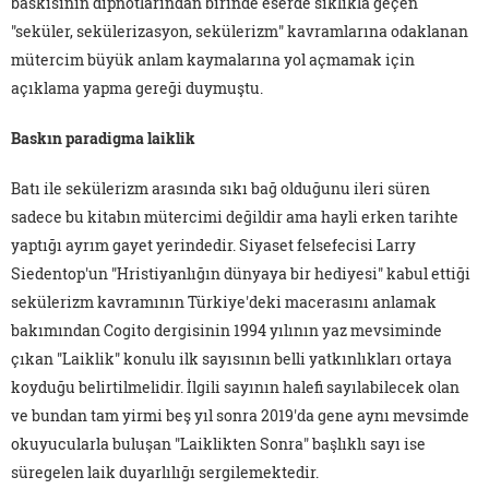
baskısının dipnotlarından birinde eserde sıklıkla geçen
"seküler, sekülerizasyon, sekülerizm" kavramlarına odaklanan
mütercim büyük anlam kaymalarına yol açmamak için
açıklama yapma gereği duymuştu.
Baskın paradigma laiklik
Batı ile sekülerizm arasında sıkı bağ olduğunu ileri süren
sadece bu kitabın mütercimi değildir ama hayli erken tarihte
yaptığı ayrım gayet yerindedir. Siyaset felsefecisi Larry
Siedentop'un "Hristiyanlığın dünyaya bir hediyesi" kabul ettiği
sekülerizm kavramının Türkiye'deki macerasını anlamak
bakımından Cogito dergisinin 1994 yılının yaz mevsiminde
çıkan "Laiklik" konulu ilk sayısının belli yatkınlıkları ortaya
koyduğu belirtilmelidir. İlgili sayının halefi sayılabilecek olan
ve bundan tam yirmi beş yıl sonra 2019'da gene aynı mevsimde
okuyucularla buluşan "Laiklikten Sonra" başlıklı sayı ise
süregelen laik duyarlılığı sergilemektedir.