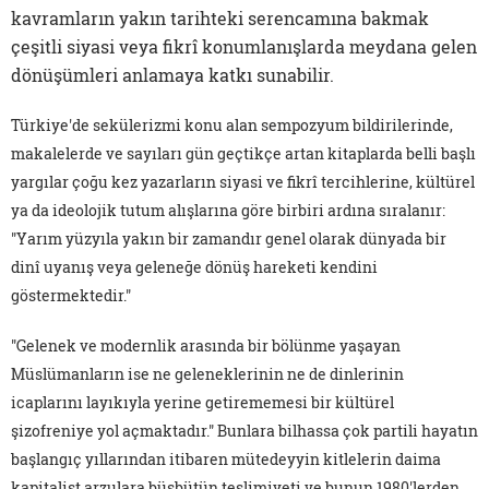
kavramların yakın tarihteki serencamına bakmak
çeşitli siyasi veya fikrî konumlanışlarda meydana gelen
dönüşümleri anlamaya katkı sunabilir.
Türkiye'de sekülerizmi konu alan sempozyum bildirilerinde,
makalelerde ve sayıları gün geçtikçe artan kitaplarda belli başlı
yargılar çoğu kez yazarların siyasi ve fikrî tercihlerine, kültürel
ya da ideolojik tutum alışlarına göre birbiri ardına sıralanır:
"Yarım yüzyıla yakın bir zamandır genel olarak dünyada bir
dinî uyanış veya geleneğe dönüş hareketi kendini
göstermektedir."
"Gelenek ve modernlik arasında bir bölünme yaşayan
Müslümanların ise ne geleneklerinin ne de dinlerinin
icaplarını layıkıyla yerine getirememesi bir kültürel
şizofreniye yol açmaktadır." Bunlara bilhassa çok partili hayatın
başlangıç yıllarından itibaren mütedeyyin kitlelerin daima
kapitalist arzulara büsbütün teslimiyeti ve bunun 1980'lerden