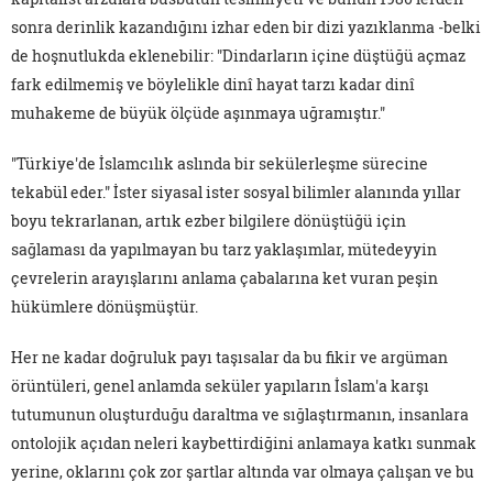
sonra derinlik kazandığını izhar eden bir dizi yazıklanma -belki
de hoşnutlukda eklenebilir: "Dindarların içine düştüğü açmaz
fark edilmemiş ve böylelikle dinî hayat tarzı kadar dinî
muhakeme de büyük ölçüde aşınmaya uğramıştır."
"Türkiye'de İslamcılık aslında bir sekülerleşme sürecine
tekabül eder." İster siyasal ister sosyal bilimler alanında yıllar
boyu tekrarlanan, artık ezber bilgilere dönüştüğü için
sağlaması da yapılmayan bu tarz yaklaşımlar, mütedeyyin
çevrelerin arayışlarını anlama çabalarına ket vuran peşin
hükümlere dönüşmüştür.
Her ne kadar doğruluk payı taşısalar da bu fikir ve argüman
örüntüleri, genel anlamda seküler yapıların İslam'a karşı
tutumunun oluşturduğu daraltma ve sığlaştırmanın, insanlara
ontolojik açıdan neleri kaybettirdiğini anlamaya katkı sunmak
yerine, oklarını çok zor şartlar altında var olmaya çalışan ve bu