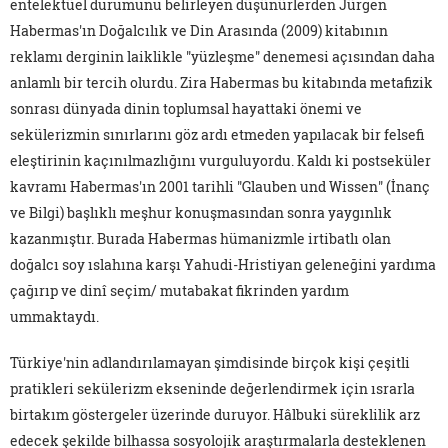
entelektüel durumunu belirleyen düşünürlerden Jürgen
Habermas'ın Doğalcılık ve Din Arasında (2009) kitabının
reklamı derginin laiklikle "yüzleşme" denemesi açısından daha
anlamlı bir tercih olurdu. Zira Habermas bu kitabında metafizik
sonrası dünyada dinin toplumsal hayattaki önemi ve
sekülerizmin sınırlarını göz ardı etmeden yapılacak bir felsefi
eleştirinin kaçınılmazlığını vurguluyordu. Kaldı ki postseküler
kavramı Habermas'ın 2001 tarihli "Glauben und Wissen" (İnanç
ve Bilgi) başlıklı meşhur konuşmasından sonra yaygınlık
kazanmıştır. Burada Habermas hümanizmle irtibatlı olan
doğalcı soy ıslahına karşı Yahudi-Hristiyan geleneğini yardıma
çağırıp ve dinî seçim/ mutabakat fikrinden yardım
ummaktaydı.
Türkiye'nin adlandırılamayan şimdisinde birçok kişi çeşitli
pratikleri sekülerizm ekseninde değerlendirmek için ısrarla
birtakım göstergeler üzerinde duruyor. Hâlbuki süreklilik arz
edecek şekilde bilhassa sosyolojik araştırmalarla desteklenen