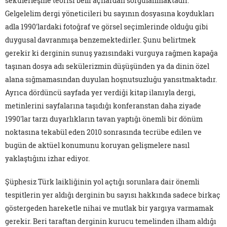
sekülerleşme teorisi belli açılardan sorgulanmaktadır.
Gelgelelim dergi yöneticileri bu sayının dosyasına koydukları
adla 1990'lardaki fotoğraf ve görsel seçimlerinde olduğu gibi
duygusal davranmışa benzemektedirler. Şunu belirtmek
gerekir ki derginin sunuş yazısındaki vurguya rağmen kapağa
taşınan dosya adı sekülerizmin düşüşünden ya da dinin özel
alana sığmamasından duyulan hoşnutsuzluğu yansıtmaktadır.
Ayrıca dördüncü sayfada yer verdiği kitap ilanıyla dergi,
metinlerini sayfalarına taşıdığı konferanstan daha ziyade
1990'lar tarzı duyarlıkların tavan yaptığı önemli bir dönüm
noktasına tekabül eden 2010 sonrasında tecrübe edilen ve
bugün de aktüel konumunu koruyan gelişmelere nasıl
yaklaştığını izhar ediyor.
Şüphesiz Türk laikliğinin yol açtığı sorunlara dair önemli
tespitlerin yer aldığı derginin bu sayısı hakkında sadece birkaç
göstergeden hareketle nihai ve mutlak bir yargıya varmamak
gerekir. Beri taraftan derginin kurucu temelinden ilham aldığı