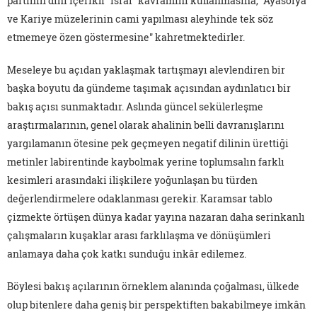
partinin dinî içerikli "israf" kavramını kullanmasına, "Ayasofya
ve Kariye müzelerinin cami yapılması aleyhinde tek söz
etmemeye özen göstermesine" kahretmektedirler.
Meseleye bu açıdan yaklaşmak tartışmayı alevlendiren bir
başka boyutu da gündeme taşımak açısından aydınlatıcı bir
bakış açısı sunmaktadır. Aslında güncel sekülerleşme
araştırmalarının, genel olarak ahalinin belli davranışlarını
yargılamanın ötesine pek geçmeyen negatif dilinin ürettiği
metinler labirentinde kaybolmak yerine toplumsalın farklı
kesimleri arasındaki ilişkilere yoğunlaşan bu türden
değerlendirmelere odaklanması gerekir. Karamsar tablo
çizmekte örtüşen dünya kadar yayına nazaran daha serinkanlı
çalışmaların kuşaklar arası farklılaşma ve dönüşümleri
anlamaya daha çok katkı sunduğu inkâr edilemez.
Böylesi bakış açılarının örneklem alanında çoğalması, ülkede
olup bitenlere daha geniş bir perspektiften bakabilmeye imkân