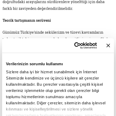
doğrultudaki arayışlarını sürdürenlere yönelttiği için daha
farklı bir zaviyeden değerlendirilmelidir.
Teorik tartışmanın serüveni
Günümüz Türkiye'sinde sekülerizm ve türevi kavramların
yakın tarihteki serencamına bakmak çeşitli siyasi veya fikrî
konumlanışlarda meydana gelen dönüşümleri anlamaya katkı
sunabilir. 1960'lardan sonra dini tekrar gündeme getiren
"desekülarizasyon" veya dine dönüş temasının işlendiği
Verilerinizin sorumlu kullanımı
sosyolojik metinlerin memlekete yansıması hayli geç olmuştur.
Sizlere daha iyi bir hizmet sunabilmek için İnternet
Uygarlık getirdiği varsayılan süreçlere övgü edebiyatı ve
Sitemizde kendimize ve üçüncü kişilere ait çerezler
meseleyi kavrama yetkinliği tartışılır resmî tarih destekli
kullanılmaktadır. Bu çerezler vasıtasıyla çeşitli kişisel
çalışmaları bir kenara bırakacak olursak, 1980'lere kadar
verileriniz işlenmekte olup gerekli olan çerezler bilgi
sekülerizmi çözümlemek, açıklamak, anlamak değil, aynı
toplumu hizmetlerinin sunulması amacıyla
zamanda düşünmek unsurunu da taşıyan pek az metin
kullanılmaktadır. Diğer çerezler, sitemizin daha işlevsel
bulunduğunun farkına varırız. İşte bu yazının amacı,
kılınması ve kişiselleştirilmesi ve sizlere yönelik
sekülerizm tartışmalarında bugüne değin ihmal edilen birkaç
reklam/pazarlama faaliyetlerinin yapılması, amaçlarıyla