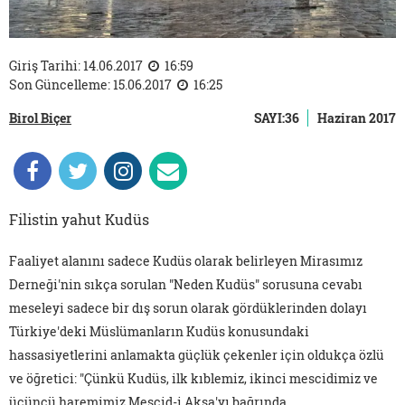
Giriş Tarihi: 14.06.2017
16:59
Son Güncelleme: 15.06.2017
16:25
Birol Biçer
SAYI:36
Haziran 2017
Filistin yahut Kudüs
Faaliyet alanını sadece Kudüs olarak belirleyen Mirasımız
Derneği'nin sıkça sorulan "Neden Kudüs" sorusuna cevabı
meseleyi sadece bir dış sorun olarak gördüklerinden dolayı
Türkiye'deki Müslümanların Kudüs konusundaki
hassasiyetlerini anlamakta güçlük çekenler için oldukça özlü
ve öğretici: "Çünkü Kudüs, ilk kıblemiz, ikinci mescidimiz ve
üçüncü haremimiz Mescid-i Aksa'yı bağrında