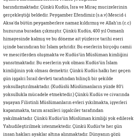
barındırmaktadır. Çünkü Kudüs, İsra ve Miraç mucizelerinin
gerçekleştiği beldedir. Peygamber Efendimiz (s.a.v) Mescid-i
Aksa'da bütün peygamberlere namaz kıldırmış ve Allah'ın (c.c)
huzuruna buradan çıkmıştır. Çünkü Kudüs, 400 yıl Osmanlı
himayesinde kalmış ve bu döneme ait yüzlerce tarihi eseri
içinde barındıran bir İslam şehridir. Bu eserlerin birçoğu camii
ve mescitlerden oluşmakta ve Kudüs'ün Müslüman kimliğini
yansıtmaktadır. Bu eserlerin yok olması Kudüs'ün İslam
kimliğinin yok olması demektir. Çünkü Kudüs halkı her geçen
gün işgalci İsrail devleti tarafından bilinçli bir şekilde
yoksullaştırılmaktadır. (Kudüslü Müslümanların yüzde 80'i
yoksullukla mücadele etmektedir.) Çünkü Kudüs ve civarında
yaşayan Filistinli Müslümanların evleri yıkılmakta, işyerleri
kapanmakta, tarım arazileri işgalciler tarafından
yakılmaktadır. Çünkü Kudüs'ün Müslüman kimliği yok edilerek
Yahudileştirilmek istenmektedir. Çünkü Kudüs'te her gün
insan hakları ayaklar altına alınmaktadır. Dünyanın gözü