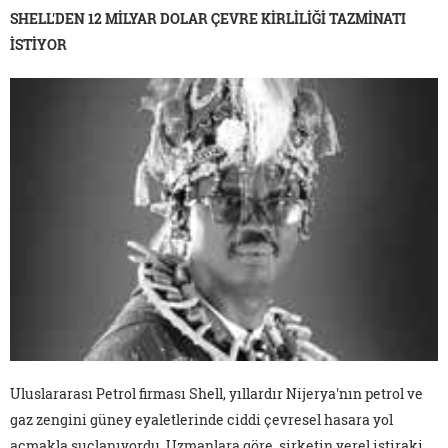
SHELL'DEN 12 MİLYAR DOLAR ÇEVRE KİRLİLİĞİ TAZMİNATI
İSTİYOR
Uluslararası Petrol firması Shell, yıllardır Nijerya'nın petrol ve
gaz zengini güney eyaletlerinde ciddi çevresel hasara yol
açmakla suçlanıyordu. Uzmanlara göre, şirketin yerel iştiraki