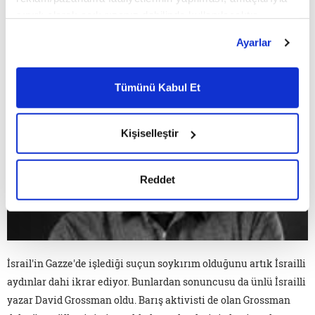
İSRAİLLİ YAZAR SONUNDA SOYKIRIMI KABUL ETTİ
sınırlı olarak açık rızanız dahilinde kullanılacaktır.
Çerezlere ilişkin tercihlerinizi çerez paneli vasıtasıyla
Ayarlar
belirleyebilirsiniz. Çerezlere ilişkin detaylı bilgi için
Ayarlar butonuna tıklayabilir,
Çerez Bilgilendirme
Metnimizi ziyaret edebilirsiniz.
Tümünü Kabul Et
6698 sayılı Kişisel Verilerin Korunması Kanunu uyarınca
hazırlanmış olan İnternet Sitesi Aydınlatma Metnimizi
okumak ve sitemizi ziyaretiniz kapsamında
Kişiselleştir
gerçekleştirilen veri işleme faaliyetleri ile ilgili daha
detaylı bilgi almak için lütfen
tıklayınız.
Reddet
İsrail'in Gazze'de işlediği suçun soykırım olduğunu artık İsrailli
aydınlar dahi ikrar ediyor. Bunlardan sonuncusu da ünlü İsrailli
yazar David Grossman oldu. Barış aktivisti de olan Grossman