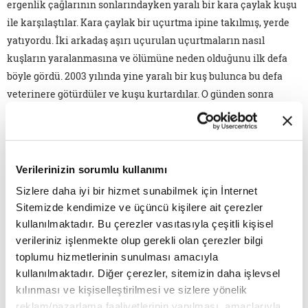
ergenlik çağlarının sonlarındayken yaralı bir kara çaylak kuşu
ile karşılaştılar. Kara çaylak bir uçurtma ipine takılmış, yerde
yatıyordu. İki arkadaş aşırı uçurulan uçurtmaların nasıl
kuşların yaralanmasına ve ölümüne neden olduğunu ilk defa
böyle gördü. 2003 yılında yine yaralı bir kuş bulunca bu defa
veterinere götürdüler ve kuşu kurtardılar. O günden sonra
buldukları her yaralı kuşu veterinere götürdüler. Zamanla kuş
sayısı o kadar arttı ki bir kafes satın almaları gerekti. Kuşları
gündüzleri çatıya salıyor, hava karardıktan sonra kafese
koyuyorlardı. Ve aradan geçen yirmi yılda büyük bir yol kat
Verilerinizin sorumlu kullanımı
ettiler. 2010 yılında bu amaca hizmet etmek için Yaban Hayatı
Sizlere daha iyi bir hizmet sunabilmek için İnternet
Kurtarma adlı bir STK kurmaya karar verdiler. Şimdi bodrum
Sitemizde kendimize ve üçüncü kişilere ait çerezler
katlarında, yaralı ve sakat kuşlar için geçici bir veterinerlik
kullanılmaktadır. Bu çerezler vasıtasıyla çeşitli kişisel
operasyon merkezi işletiyorlar ve bugüne kadar 23 bin yaralı
verileriniz işlenmekte olup gerekli olan çerezler bilgi
kuşu kurtardıklarını söylüyorlar.
toplumu hizmetlerinin sunulması amacıyla
kullanılmaktadır. Diğer çerezler, sitemizin daha işlevsel
İSRAİL
kılınması ve kişiselleştirilmesi ve sizlere yönelik
DAVID GROSSMAN
reklam/pazarlama faaliyetlerinin yapılması, amaçlarıyla