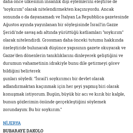
daha önce ülkesinin insanlık dışı eylemlerini eleştirse de
"soykırım" olarak nitelendirmekten kaçınıyordu. Ancak
sonunda o da dayanamadı ve İtalyan La Repubblica gazetesinde
Ağustos ayında yayınlanan bir söyleşisinde İsrail'in Gazze
Şeridi'nde savaş adı altında yürüttüğü katliamları "soykırım"
olarak nitelendirdi. Grossman daha önceki tutumu hakkında
özeleştiride bulunarak düşünce yapısının gazete okuyarak ve
Gazze'den dönenlerin tanıklıklarını dinleyerek geliştiğini ve
durumun vahametinin idrakiyle bunu dile getirmeyi görev
bildiğini belirterek
şunları söyledi: "İsrail'i soykırımcı bir devlet olarak
adlandırmaktan kaçınmak için her şeyi yapmış biri olarak
konuşmak istiyorum. Bugün, büyük bir acı ve kırık bir kalple,
bunun gözlerimin önünde gerçekleştiğini söylemek
zorundayım: Bu bir soykırım."
NİJERYA
BUBARAYE DAKOLO