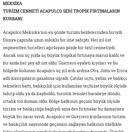
MEKSİKA
TURİZM CENNETİ ACAPULCO SERİ TROPİK FIRTINALARIN
KURBANI
Acapulco Meksika'nın en gözde turizm beldelerinden biriydi.
Dünya çapında uzun soluklu bir üne sahipti. Her yıl üst
segmentten turistleri ağırlayan gözde bir tatil cennetiydi.
Ancak son üç yılda üç büyük tropikal fırtınaya maruz kaldı ve
bir anda her şey alt üst oldu. Guerrero eyaleti kıyıları ve bu
bölgede bulunan Acapulco üç yıl ardı ardına Otis, John ve Erica
adlı kasırgaların gazabına uğradı. Çatılar uçtu, yatlar ve balıkçı
tekneleri battı, balıkçılık için kullanılan teçhizat büyük ölçüde
tahrip oldu ya da kayboldu, turistik tesisler harabeye döndü,
ortalık toz duman oldu. Bölge halkının geçimi büyük ölçüde
turizm ve balıkçılığa bağlıydı ama dev fırtınalar bu damarlara
büyük bir zarar verdi. Acapulco ve Guerrero kıyılarının turizm
ve balıkçılık sayesinde geçimini sağlayan halkının özellikle
fakir olanlarının şimdi kolu kanadı kırılmış durumda. Üstelik