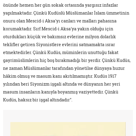
önünde hemen her gün sokak ortasında yargısız infazlar
yapılmaktadır. Çünkü Kudüslü Müslümanlar İslam ümmetinin
onuru olan Mescid-i Aksa'yı canları ve malları pahasına
korumaktadır. Sırf Mescid-i Aksa'ya yakın olduğu için
oturdukları küçük ve bakımsız evlerine milyon dolarlık
teklifler getiren Siyonistlere evlerini satmamakta ısrar
etmektedirler. Çünkü Kudüs, müminlerin unuttuğu fakat
gayrimüslimlerin hiç boş bırakmadığı bir yerdir. Çünkü Kudüs,
ne zaman Müslümanlar tarafından yönetilse dünyaya huzur
hâkim olmuş ve masum kanı akıtılmamıştır. Kudüs 1917
yılından beri Siyonizm işgali altında ve dünyanın her yeri
masum insanların kanıyla boyanmış vaziyettedir. Çünkü
Kudüs, haksız bir işgal altındadır".