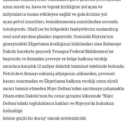
uzun süreli su, hava ve toprak kirliliğine yol açan ve
milyonlarca insanı etkileyen sağlık ve gıda krizine yol
açan petrol sızıntıları, temizlenmemiş sızıntılardan sorumlu
tutuluyordu. Shell ise bu bölgedeki faaliyetlerini sonlandırıp
usul usul ayrılma planları yapıyordu. Sonunda Nijerya'nın
güneyindeki Ekpetiama krallığının hükümdarı olan Bubaraye
Dakolo harekete geçerek Yenagoa Federal Mahkemesi'ne
başvurdu ve firmadan çevreye ve bölge halkına verdiği
zararlara karşılık 12 milyar dolarlık tazminat talebinde bulundu.
Petrol devi firmayı eskimiş altyapısını sökmeden, çevresel
hasarı onarmadan ve Ekpetiama halkına verdiği uzun süreli
zararı tazmin etmeden Nijer Deltası'ndan ayrılmaya çalışmakla
itham eden Dakolo'nun bu cesur girişimi ülkesinde "Nijer
Deltası'ndaki toplulukların hakları ve Nijerya'da hukukun
üstünlüğü
lehine güçlü bir duruş" olarak nitelendirildi.