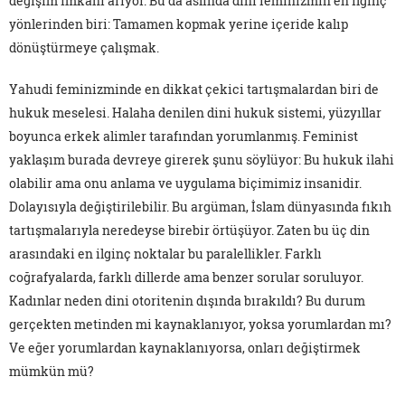
değişim imkânı arıyor. Bu da aslında dini feminizmin en ilginç
yönlerinden biri: Tamamen kopmak yerine içeride kalıp
dönüştürmeye çalışmak.
Yahudi feminizminde en dikkat çekici tartışmalardan biri de
hukuk meselesi. Halaha denilen dini hukuk sistemi, yüzyıllar
boyunca erkek alimler tarafından yorumlanmış. Feminist
yaklaşım burada devreye girerek şunu söylüyor: Bu hukuk ilahi
olabilir ama onu anlama ve uygulama biçimimiz insanidir.
Dolayısıyla değiştirilebilir. Bu argüman, İslam dünyasında fıkıh
tartışmalarıyla neredeyse birebir örtüşüyor. Zaten bu üç din
arasındaki en ilginç noktalar bu paralellikler. Farklı
coğrafyalarda, farklı dillerde ama benzer sorular soruluyor.
Kadınlar neden dini otoritenin dışında bırakıldı? Bu durum
gerçekten metinden mi kaynaklanıyor, yoksa yorumlardan mı?
Ve eğer yorumlardan kaynaklanıyorsa, onları değiştirmek
mümkün mü?