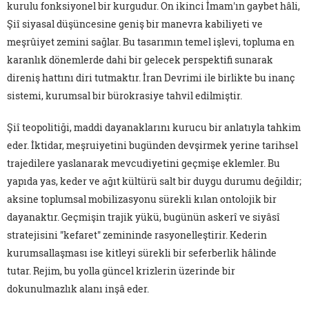
kurulu fonksiyonel bir kurgudur. On ikinci İmam'ın gaybet hâli,
Şiî siyasal düşüncesine geniş bir manevra kabiliyeti ve
meşrûiyet zemini sağlar. Bu tasarımın temel işlevi, topluma en
karanlık dönemlerde dahi bir gelecek perspektifi sunarak
direniş hattını diri tutmaktır. İran Devrimi ile birlikte bu inanç
sistemi, kurumsal bir bürokrasiye tahvil edilmiştir.
Şiî teopolitiği, maddi dayanaklarını kurucu bir anlatıyla tahkim
eder. İktidar, meşruiyetini bugünden devşirmek yerine tarihsel
trajedilere yaslanarak mevcudiyetini geçmişe eklemler. Bu
yapıda yas, keder ve ağıt kültürü salt bir duygu durumu değildir;
aksine toplumsal mobilizasyonu sürekli kılan ontolojik bir
dayanaktır. Geçmişin trajik yükü, bugünün askerî ve siyâsî
stratejisini "kefaret" zemininde rasyonelleştirir. Kederin
kurumsallaşması ise kitleyi sürekli bir seferberlik hâlinde
tutar. Rejim, bu yolla güncel krizlerin üzerinde bir
dokunulmazlık alanı inşâ eder.