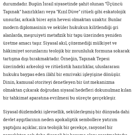
durumdadır. Bugün İsrail siyasetinde şahit olunan "Üçüncü
Tapınak" hazırlıkları veya "Kızıl Düve" ritüeli gibi eskatolojik
unsurlar, arkaik birer ayin hevesi olmaktan uzaktır. Bunlar
modern diplomasinin ve seküler hukukun kilitlendiği gri
alanlarda, meşruiyeti metafizik bir tapu üzerinden yeniden
üretme amacı taşır. Siyasal akıl, çözemediği mülkiyet ve
hâkimiyet sorunlarını teolojik bir zorunluluk formuna sokarak
tartışma dışı bırakmaktadır. Örneğin, Tapınak Tepesi
üzerindeki arkeoloji ve ritüelistik hazırlıklar, uluslararası
hukuku baypas eden ilâhî bir emrivaki işleyişine dönüşür.
Dinin, kamusal otoriteyi denetleyen bir üst mekanizma
olmaktan çıkarak doğrudan siyasal hedefleri dokunulmaz kılan
bir tahkimat aparatına evrilmesi bu süreçte gerçekleşir.
Siyasal düzlemdeki işlevsellik, sekülerleşmiş bir dünyada dahi
devlet aygıtlarının neden apokaliptik sembollere yatırım
yaptığını açıklar; zira teolojik bir gerekçe, rasyonel bir