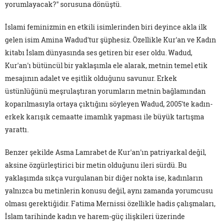
yorumlayacak?" sorusuna dönüştü.
İslami feminizmin en etkili isimlerinden biri deyince akla ilk
gelen isim Amina Wadud'tur şüphesiz. Özellikle Kur'an ve Kadın
kitabı İslam dünyasında ses getiren bir eser oldu. Wadud,
Kur'an'ı bütüncül bir yaklaşımla ele alarak, metnin temel etik
mesajının adalet ve eşitlik olduğunu savunur. Erkek
üstünlüğünü meşrulaştıran yorumların metnin bağlamından
koparılmasıyla ortaya çıktığını söyleyen Wadud, 2005'te kadın-
erkek karışık cemaatte imamlık yapması ile büyük tartışma
yarattı.
Benzer şekilde Asma Lamrabet de Kur'an'ın patriyarkal değil,
aksine özgürleştirici bir metin olduğunu ileri sürdü. Bu
yaklaşımda sıkça vurgulanan bir diğer nokta ise, kadınların
yalnızca bu metinlerin konusu değil, aynı zamanda yorumcusu
olması gerektiğidir. Fatima Mernissi özellikle hadis çalışmaları,
İslam tarihinde kadın ve harem-güç ilişkileri üzerinde