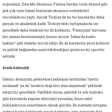
yoğunlaştı, Ziba Mir-Hosseini, Fatima Seedat, Leila Ahmed gibi
pek çok isim İslami feminizm akımının entelektüel
öncülüklerini yaptı. Ancak Türkiye'de bu tür hareketler daha
parçalı ve akademik kaldı. Türkiye'deki tartışmalarda ise
genellikle daha temkinli bir dil kullanılır. "Feminizm" kavramı
her zaman benimsenmez; bunun yerine "İslam'da kadın
hakları" gibi ifadeler tercih edilir. Bu da hareketin yerel kültürel
ve politik bağlamdan nasıl etkilendiğini gösteren bir işarettir
aslında.
Arada kalmışlık
İslamcı feminizm, geleneksel yaklaşım tarafından "metni
zorlamak" ya da "modern değerleri dine dayatmak" şeklinde
eleştirilir genellikle. Özellikle miras, şahitlik ve aile hukuku
gibi konularda yapılan alternatif yorumlar, dinin sabit
hükümlerinin esnetilmesi olarak görülür. Bu noktada tartışma
sadece kadın haklarıyla sınırlı kalmıyor; aynı zamanda dinî