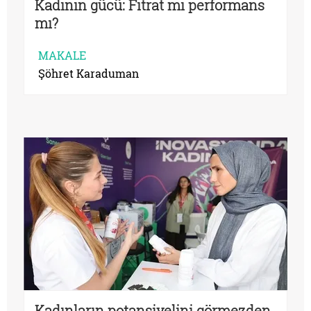
Kadının gücü: Fıtrat mı performans
mı?
MAKALE
Şöhret Karaduman
Kadınların potansiyelini görmezden