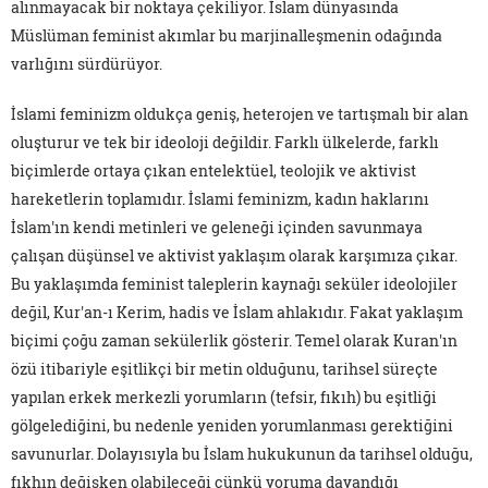
alınmayacak bir noktaya çekiliyor. İslam dünyasında
Müslüman feminist akımlar bu marjinalleşmenin odağında
varlığını sürdürüyor.
İslami feminizm oldukça geniş, heterojen ve tartışmalı bir alan
oluşturur ve tek bir ideoloji değildir. Farklı ülkelerde, farklı
biçimlerde ortaya çıkan entelektüel, teolojik ve aktivist
hareketlerin toplamıdır. İslami feminizm, kadın haklarını
İslam'ın kendi metinleri ve geleneği içinden savunmaya
çalışan düşünsel ve aktivist yaklaşım olarak karşımıza çıkar.
Bu yaklaşımda feminist taleplerin kaynağı seküler ideolojiler
değil, Kur'an-ı Kerim, hadis ve İslam ahlakıdır. Fakat yaklaşım
biçimi çoğu zaman sekülerlik gösterir. Temel olarak Kuran'ın
özü itibariyle eşitlikçi bir metin olduğunu, tarihsel süreçte
yapılan erkek merkezli yorumların (tefsir, fıkıh) bu eşitliği
gölgelediğini, bu nedenle yeniden yorumlanması gerektiğini
savunurlar. Dolayısıyla bu İslam hukukunun da tarihsel olduğu,
fıkhın değişken olabileceği çünkü yoruma dayandığı