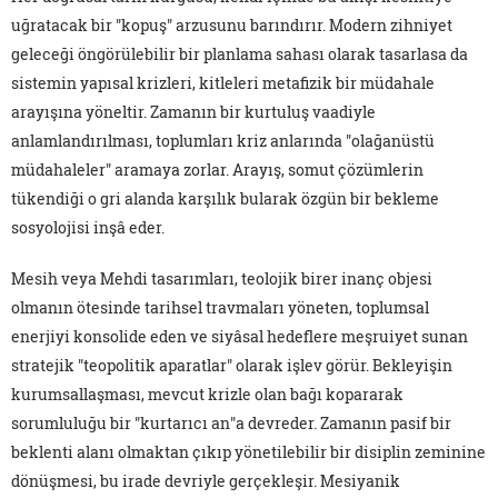
uğratacak bir "kopuş" arzusunu barındırır. Modern zihniyet
geleceği öngörülebilir bir planlama sahası olarak tasarlasa da
sistemin yapısal krizleri, kitleleri metafizik bir müdahale
arayışına yöneltir. Zamanın bir kurtuluş vaadiyle
anlamlandırılması, toplumları kriz anlarında "olağanüstü
müdahaleler" aramaya zorlar. Arayış, somut çözümlerin
tükendiği o gri alanda karşılık bularak özgün bir bekleme
sosyolojisi inşâ eder.
Mesih veya Mehdi tasarımları, teolojik birer inanç objesi
olmanın ötesinde tarihsel travmaları yöneten, toplumsal
enerjiyi konsolide eden ve siyâsal hedeflere meşruiyet sunan
stratejik "teopolitik aparatlar" olarak işlev görür. Bekleyişin
kurumsallaşması, mevcut krizle olan bağı kopararak
sorumluluğu bir "kurtarıcı an"a devreder. Zamanın pasif bir
beklenti alanı olmaktan çıkıp yönetilebilir bir disiplin zeminine
dönüşmesi, bu irade devriyle gerçekleşir. Mesiyanik