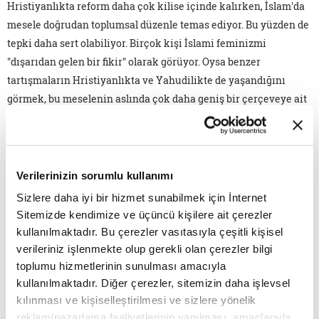
Hristiyanlıkta reform daha çok kilise içinde kalırken, İslam'da
mesele doğrudan toplumsal düzenle temas ediyor. Bu yüzden de
tepki daha sert olabiliyor. Birçok kişi İslami feminizmi
"dışarıdan gelen bir fikir" olarak görüyor. Oysa benzer
tartışmaların Hristiyanlıkta ve Yahudilikte de yaşandığını
görmek, bu meselenin aslında çok daha geniş bir çerçeveye ait
olduğunu gösteriyor. Sonuçta ister Hristiyanlıkta, Yahudilikte,
ister İslam'da olsun, feminist yaklaşımlar bize şunu söylüyor:
Kutsal metinler tek başına konuşmaz. Onları kimlerin, hangi
sorularla, hangi ihtiyaçlarla okuduğu belirleyicidir. Fakat
Verilerinizin sorumlu kullanımı
geleneğin asırların süzgecinden geçerek, çürük olanları
Sizlere daha iyi bir hizmet sunabilmek için İnternet
eleyerek bugüne geldiğini ve geleneğin yolumuza tuttuğu ışık
Sitemizde kendimize ve üçüncü kişilere ait çerezler
olmadan yeni yolların aydınlanmayacağını unutmamak
kullanılmaktadır. Bu çerezler vasıtasıyla çeşitli kişisel
gerekir.
verileriniz işlenmekte olup gerekli olan çerezler bilgi
toplumu hizmetlerinin sunulması amacıyla
kullanılmaktadır. Diğer çerezler, sitemizin daha işlevsel
kılınması ve kişiselleştirilmesi ve sizlere yönelik
reklam/pazarlama faaliyetlerinin yapılması, amaçlarıyla