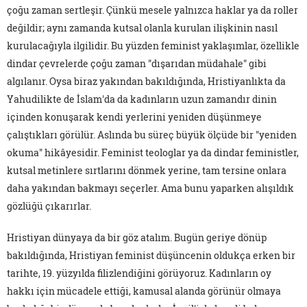
çoğu zaman sertleşir. Çünkü mesele yalnızca haklar ya da roller
değildir; aynı zamanda kutsal olanla kurulan ilişkinin nasıl
kurulacağıyla ilgilidir. Bu yüzden feminist yaklaşımlar, özellikle
dindar çevrelerde çoğu zaman "dışarıdan müdahale" gibi
algılanır. Oysa biraz yakından bakıldığında, Hristiyanlıkta da
Yahudilikte de İslam'da da kadınların uzun zamandır dinin
içinden konuşarak kendi yerlerini yeniden düşünmeye
çalıştıkları görülür. Aslında bu süreç büyük ölçüde bir "yeniden
okuma" hikâyesidir. Feminist teologlar ya da dindar feministler,
kutsal metinlere sırtlarını dönmek yerine, tam tersine onlara
daha yakından bakmayı seçerler. Ama bunu yaparken alışıldık
gözlüğü çıkarırlar.
Hristiyan dünyaya da bir göz atalım. Bugün geriye dönüp
bakıldığında, Hristiyan feminist düşüncenin oldukça erken bir
tarihte, 19. yüzyılda filizlendiğini görüyoruz. Kadınların oy
hakkı için mücadele ettiği, kamusal alanda görünür olmaya