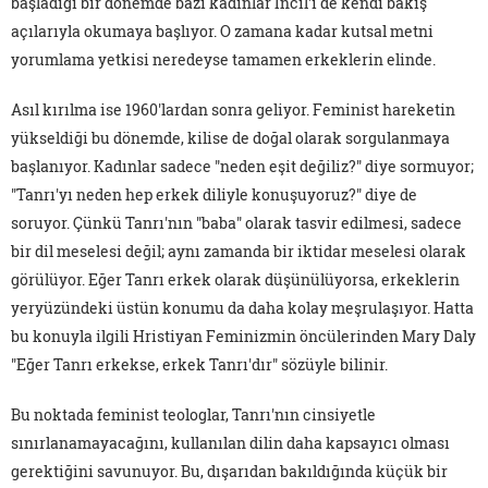
başladığı bir dönemde bazı kadınlar İncil'i de kendi bakış
açılarıyla okumaya başlıyor. O zamana kadar kutsal metni
yorumlama yetkisi neredeyse tamamen erkeklerin elinde.
Asıl kırılma ise 1960'lardan sonra geliyor. Feminist hareketin
yükseldiği bu dönemde, kilise de doğal olarak sorgulanmaya
başlanıyor. Kadınlar sadece "neden eşit değiliz?" diye sormuyor;
"Tanrı'yı neden hep erkek diliyle konuşuyoruz?" diye de
soruyor. Çünkü Tanrı'nın "baba" olarak tasvir edilmesi, sadece
bir dil meselesi değil; aynı zamanda bir iktidar meselesi olarak
görülüyor. Eğer Tanrı erkek olarak düşünülüyorsa, erkeklerin
yeryüzündeki üstün konumu da daha kolay meşrulaşıyor. Hatta
bu konuyla ilgili Hristiyan Feminizmin öncülerinden Mary Daly
"Eğer Tanrı erkekse, erkek Tanrı'dır" sözüyle bilinir.
Bu noktada feminist teologlar, Tanrı'nın cinsiyetle
sınırlanamayacağını, kullanılan dilin daha kapsayıcı olması
gerektiğini savunuyor. Bu, dışarıdan bakıldığında küçük bir