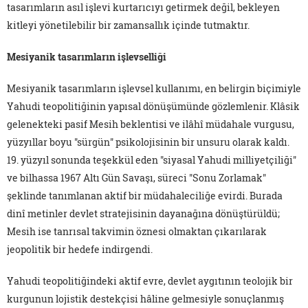
tasarımların asıl işlevi kurtarıcıyı getirmek değil, bekleyen
kitleyi yönetilebilir bir zamansallık içinde tutmaktır.
Mesiyanik tasarımların işlevselliği
Mesiyanik tasarımların işlevsel kullanımı, en belirgin biçimiyle
Yahudi teopolitiğinin yapısal dönüşümünde gözlemlenir. Klâsik
gelenekteki pasif Mesih beklentisi ve ilâhî müdahale vurgusu,
yüzyıllar boyu "sürgün" psikolojisinin bir unsuru olarak kaldı.
19. yüzyıl sonunda teşekkül eden "siyasal Yahudi milliyetçiliği"
ve bilhassa 1967 Altı Gün Savaşı, süreci "Sonu Zorlamak"
şeklinde tanımlanan aktif bir müdahaleciliğe evirdi. Burada
dinî metinler devlet stratejisinin dayanağına dönüştürüldü;
Mesih ise tanrısal takvimin öznesi olmaktan çıkarılarak
jeopolitik bir hedefe indirgendi.
Yahudi teopolitiğindeki aktif evre, devlet aygıtının teolojik bir
kurgunun lojistik destekçisi hâline gelmesiyle sonuçlanmış