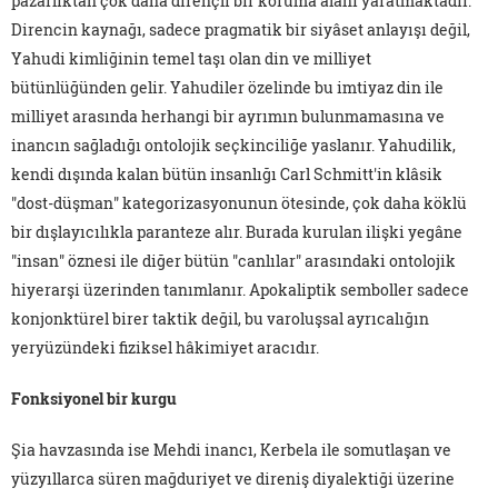
pazarlıktan çok daha dirençli bir koruma alanı yaratmaktadır.
Direncin kaynağı, sadece pragmatik bir siyâset anlayışı değil,
Yahudi kimliğinin temel taşı olan din ve milliyet
bütünlüğünden gelir. Yahudiler özelinde bu imtiyaz din ile
milliyet arasında herhangi bir ayrımın bulunmamasına ve
inancın sağladığı ontolojik seçkinciliğe yaslanır. Yahudilik,
kendi dışında kalan bütün insanlığı Carl Schmitt'in klâsik
"dost-düşman" kategorizasyonunun ötesinde, çok daha köklü
bir dışlayıcılıkla paranteze alır. Burada kurulan ilişki yegâne
"insan" öznesi ile diğer bütün "canlılar" arasındaki ontolojik
hiyerarşi üzerinden tanımlanır. Apokaliptik semboller sadece
konjonktürel birer taktik değil, bu varoluşsal ayrıcalığın
yeryüzündeki fiziksel hâkimiyet aracıdır.
Fonksiyonel bir kurgu
Şia havzasında ise Mehdi inancı, Kerbela ile somutlaşan ve
yüzyıllarca süren mağduriyet ve direniş diyalektiği üzerine