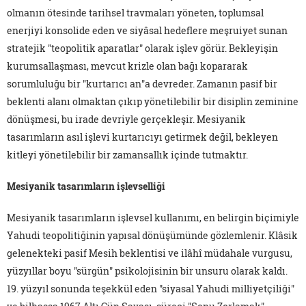
olmanın ötesinde tarihsel travmaları yöneten, toplumsal
enerjiyi konsolide eden ve siyâsal hedeflere meşruiyet sunan
stratejik "teopolitik aparatlar" olarak işlev görür. Bekleyişin
kurumsallaşması, mevcut krizle olan bağı kopararak
sorumluluğu bir "kurtarıcı an"a devreder. Zamanın pasif bir
beklenti alanı olmaktan çıkıp yönetilebilir bir disiplin zeminine
dönüşmesi, bu irade devriyle gerçekleşir. Mesiyanik
tasarımların asıl işlevi kurtarıcıyı getirmek değil, bekleyen
kitleyi yönetilebilir bir zamansallık içinde tutmaktır.
Mesiyanik tasarımların işlevselliği
Mesiyanik tasarımların işlevsel kullanımı, en belirgin biçimiyle
Yahudi teopolitiğinin yapısal dönüşümünde gözlemlenir. Klâsik
gelenekteki pasif Mesih beklentisi ve ilâhî müdahale vurgusu,
yüzyıllar boyu "sürgün" psikolojisinin bir unsuru olarak kaldı.
19. yüzyıl sonunda teşekkül eden "siyasal Yahudi milliyetçiliği"