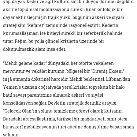
yapıda yas, keder ve ağıt kültürü salt bir duygu durumu değildir;
aksine toplumsal mobilizasyonu sürekli kılan ontolojik bir
dayanaktır. Geçmişin trajik yükü, bugünün askerî ve siyâsî
stratejisini "kefaret" zemininde rasyonelleştirir. Kederin
kurumsallaşması ise kitleyi sürekli bir seferberlik hâlinde
tutar. Rejim, bu yolla güncel krizlerin üzerinde bir
dokunulmazlık alanı inşâ eder.
"Mehdi gelene kadar" dünyadaki her otorite vekâleten
mevcuttur ve vekâlet kurumu, bölgesel bir "Direniş Ekseni"
inşâ etmenin doktrinel harcıdır. Mehdi beklentisi, Lübnan'dan
Yemen'e uzanan coğrafyada yerel krizler, topyekûn bir hak-
batıl savaşı parantezine alınarak askerî ve siyâsî
konsolidasyon sağlar. Devletin stratejik derinlik arayışı,
"Gelecek Olan"ın yolunu temizleme görevi olarak kutsanır.
Buradaki araçsallaştırma, tarihsel bir mağduriyeti sınır ötesi
bir askerî mobilizasyonun itici gücüne dönüştürme başarısında
saklıdır.