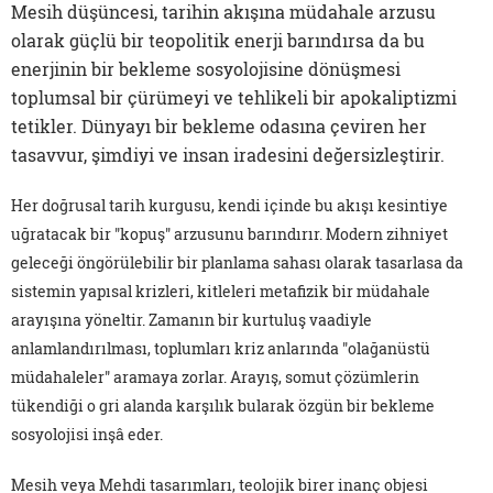
Mesih düşüncesi, tarihin akışına müdahale arzusu
olarak güçlü bir teopolitik enerji barındırsa da bu
enerjinin bir bekleme sosyolojisine dönüşmesi
toplumsal bir çürümeyi ve tehlikeli bir apokaliptizmi
tetikler. Dünyayı bir bekleme odasına çeviren her
tasavvur, şimdiyi ve insan iradesini değersizleştirir.
Her doğrusal tarih kurgusu, kendi içinde bu akışı kesintiye
uğratacak bir "kopuş" arzusunu barındırır. Modern zihniyet
geleceği öngörülebilir bir planlama sahası olarak tasarlasa da
sistemin yapısal krizleri, kitleleri metafizik bir müdahale
arayışına yöneltir. Zamanın bir kurtuluş vaadiyle
anlamlandırılması, toplumları kriz anlarında "olağanüstü
müdahaleler" aramaya zorlar. Arayış, somut çözümlerin
tükendiği o gri alanda karşılık bularak özgün bir bekleme
sosyolojisi inşâ eder.
Mesih veya Mehdi tasarımları, teolojik birer inanç objesi