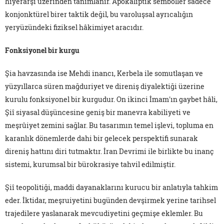
hiyerarşi üzerinden tanımlanır. Apokaliptik semboller sadece
konjonktürel birer taktik değil, bu varoluşsal ayrıcalığın
yeryüzündeki fiziksel hâkimiyet aracıdır.
Fonksiyonel bir kurgu
Şia havzasında ise Mehdi inancı, Kerbela ile somutlaşan ve
yüzyıllarca süren mağduriyet ve direniş diyalektiği üzerine
kurulu fonksiyonel bir kurgudur. On ikinci İmam'ın gaybet hâli,
Şiî siyasal düşüncesine geniş bir manevra kabiliyeti ve
meşrûiyet zemini sağlar. Bu tasarımın temel işlevi, topluma en
karanlık dönemlerde dahi bir gelecek perspektifi sunarak
direniş hattını diri tutmaktır. İran Devrimi ile birlikte bu inanç
sistemi, kurumsal bir bürokrasiye tahvil edilmiştir.
Şiî teopolitiği, maddi dayanaklarını kurucu bir anlatıyla tahkim
eder. İktidar, meşruiyetini bugünden devşirmek yerine tarihsel
trajedilere yaslanarak mevcudiyetini geçmişe eklemler. Bu