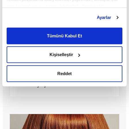
sınırlı olarak açık rızanız dahilinde kullanılacaktır.
Çerezlere ilişkin tercihlerinizi çerez paneli vasıtasıyla
Ayarlar
belirleyebilirsiniz. Çerezlere ilişkin detaylı bilgi için
Ayarlar butonuna tıklayabilir,
Çerez Bilgilendirme
Metnimizi ziyaret edebilirsiniz.
Tümünü Kabul Et
6698 sayılı Kişisel Verilerin Korunması Kanunu uyarınca
hazırlanmış olan İnternet Sitesi Aydınlatma Metnimizi
okumak ve sitemizi ziyaretiniz kapsamında
Kişiselleştir
gerçekleştirilen veri işleme faaliyetleri ile ilgili daha
detaylı bilgi almak için lütfen
tıklayınız.
Reddet
Modern yaşamda dindar kadın