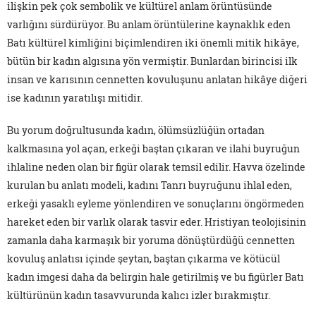
ilişkin pek çok sembolik ve kültürel anlam örüntüsünde
varlığını sürdürüyor. Bu anlam örüntülerine kaynaklık eden
Batı kültürel kimliğini biçimlendiren iki önemli mitik hikâye,
bütün bir kadın algısına yön vermiştir. Bunlardan birincisi ilk
insan ve karısının cennetten kovuluşunu anlatan hikâye diğeri
ise kadının yaratılışı mitidir.
Bu yorum doğrultusunda kadın, ölümsüzlüğün ortadan
kalkmasına yol açan, erkeği baştan çıkaran ve ilahi buyruğun
ihlaline neden olan bir figür olarak temsil edilir. Havva özelinde
kurulan bu anlatı modeli, kadını Tanrı buyruğunu ihlal eden,
erkeği yasaklı eyleme yönlendiren ve sonuçlarını öngörmeden
hareket eden bir varlık olarak tasvir eder. Hristiyan teolojisinin
zamanla daha karmaşık bir yoruma dönüştürdüğü cennetten
kovuluş anlatısı içinde şeytan, baştan çıkarma ve kötücül
kadın imgesi daha da belirgin hale getirilmiş ve bu figürler Batı
kültürünün kadın tasavvurunda kalıcı izler bırakmıştır.