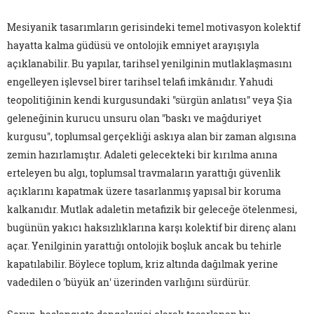
Mesiyanik tasarımların gerisindeki temel motivasyon kolektif
hayatta kalma güdüsü ve ontolojik emniyet arayışıyla
açıklanabilir. Bu yapılar, tarihsel yenilginin mutlaklaşmasını
engelleyen işlevsel birer tarihsel telafi imkânıdır. Yahudi
teopolitiğinin kendi kurgusundaki "sürgün anlatısı" veya Şia
geleneğinin kurucu unsuru olan "baskı ve mağduriyet
kurgusu", toplumsal gerçekliği askıya alan bir zaman algısına
zemin hazırlamıştır. Adaleti gelecekteki bir kırılma anına
erteleyen bu algı, toplumsal travmaların yarattığı güvenlik
açıklarını kapatmak üzere tasarlanmış yapısal bir koruma
kalkanıdır. Mutlak adaletin metafizik bir geleceğe ötelenmesi,
bugünün yakıcı haksızlıklarına karşı kolektif bir direnç alanı
açar. Yenilginin yarattığı ontolojik boşluk ancak bu tehirle
kapatılabilir. Böylece toplum, kriz altında dağılmak yerine
vadedilen o 'büyük an' üzerinden varlığını sürdürür.