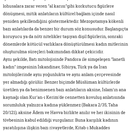
lohusalara zarar veren "al karısı"gibi korkutucu figürlere
dönüşmesi, mitik anlatıların kültürel bağlam içinde nasıl
yeniden şekillendiğini göstermektedir. Mezopotamya kökenli
bazı anlatılarda da benzer bir durum söz konusudur. Başlangıçta
koruyucu ya da nötr nitelikler taşıyan dişil figürlerin, sonraki
dönemlerde kötücül varlıklara dönüştürülmesi kadın mitlerinin
oluşturulma süreçleri bakımından dikkat çekicidir.
Aynı şekilde, Batı mitolojisinde Pandora ile simgeleşen "lanetli
kadın" imgesinin İskandinav, Sibirya, Türk ya da İran
mitolojilerinde aynı yoğunlukta ve aynı anlam çerçevesinde
yer almadığı görülür. Benzer biçimde Müslüman kültürlerde
üretilen ya da benimsenen bazı anlatıların aksine, İslam'ın ana
kaynağı olan Kur'an-ı Kerim'de cennetten kovuluş anlatısında
sorumluluk yalnızca kadına yüklenmez (Bakara 2/35; Taha
20/121); aksine Âdem ve Havva birlikte anılır ve her ikisinin de
tövbesinin kabul edildiği vurgulanır. Buna karşılık kadının
yaratılışına ilişkin bazı rivayetlerde, Kitab-ı Mukaddes