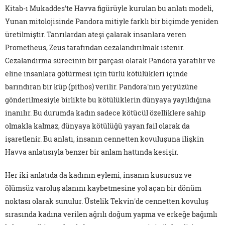
Kitab-ı Mukaddes'te Havva figürüyle kurulan bu anlatı modeli,
Yunan mitolojisinde Pandora mitiyle farklı bir biçimde yeniden
üretilmiştir. Tanrılardan ateşi çalarak insanlara veren
Prometheus, Zeus tarafından cezalandırılmak istenir.
Cezalandırma sürecinin bir parçası olarak Pandora yaratılır ve
eline insanlara götürmesi için türlü kötülükleri içinde
barındıran bir küp (pithos) verilir. Pandora'nın yeryüzüne
gönderilmesiyle birlikte bu kötülüklerin dünyaya yayıldığına
inanılır. Bu durumda kadın sadece kötücül özelliklere sahip
olmakla kalmaz, dünyaya kötülüğü yayan fail olarak da
işaretlenir. Bu anlatı, insanın cennetten kovuluşuna ilişkin
Havva anlatısıyla benzer bir anlam hattında kesişir.
Her iki anlatıda da kadının eylemi, insanın kusursuz ve
ölümsüz varoluş alanını kaybetmesine yol açan bir dönüm
noktası olarak sunulur. Üstelik Tekvin'de cennetten kovuluş
sırasında kadına verilen ağrılı doğum yapma ve erkeğe bağımlı