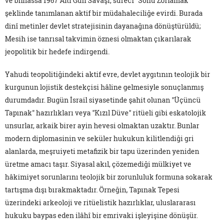
ve bilhassa 1967 Altı Gün Savaşı, süreci "Sonu Zorlamak"
şeklinde tanımlanan aktif bir müdahaleciliğe evirdi. Burada
dinî metinler devlet stratejisinin dayanağına dönüştürüldü;
Mesih ise tanrısal takvimin öznesi olmaktan çıkarılarak
jeopolitik bir hedefe indirgendi.
Yahudi teopolitiğindeki aktif evre, devlet aygıtının teolojik bir
kurgunun lojistik destekçisi hâline gelmesiyle sonuçlanmış
durumdadır. Bugün İsrail siyasetinde şahit olunan "Üçüncü
Tapınak" hazırlıkları veya "Kızıl Düve" ritüeli gibi eskatolojik
unsurlar, arkaik birer ayin hevesi olmaktan uzaktır. Bunlar
modern diplomasinin ve seküler hukukun kilitlendiği gri
alanlarda, meşruiyeti metafizik bir tapu üzerinden yeniden
üretme amacı taşır. Siyasal akıl, çözemediği mülkiyet ve
hâkimiyet sorunlarını teolojik bir zorunluluk formuna sokarak
tartışma dışı bırakmaktadır. Örneğin, Tapınak Tepesi
üzerindeki arkeoloji ve ritüelistik hazırlıklar, uluslararası
hukuku baypas eden ilâhî bir emrivaki işleyişine dönüşür.