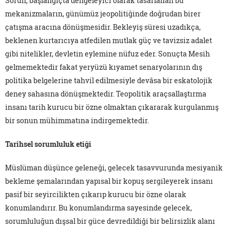
Sorun, başlangıçta dengeleyici olarak tasarlanan bu
mekanizmaların, günümüz jeopolitiğinde doğrudan birer
çatışma aracına dönüşmesidir. Bekleyiş süresi uzadıkça,
beklenen kurtarıcıya atfedilen mutlak güç ve tavizsiz adalet
gibi nitelikler, devletin eylemine nüfuz eder. Sonuçta Mesih
gelmemektedir fakat yeryüzü kıyamet senaryolarının dış
politika belgelerine tahvil edilmesiyle devâsa bir eskatolojik
deney sahasına dönüşmektedir. Teopolitik araçsallaştırma
insanı tarih kurucu bir özne olmaktan çıkararak kurgulanmış
bir sonun mühimmatına indirgemektedir.
Tarihsel sorumluluk etiği
Müslüman düşünce geleneği, gelecek tasavvurunda mesiyanik
bekleme şemalarından yapısal bir kopuş sergileyerek insanı
pasif bir seyircilikten çıkarıp kurucu bir özne olarak
konumlandırır. Bu konumlandırma sayesinde gelecek,
sorumluluğun dışsal bir güce devredildiği bir belirsizlik alanı