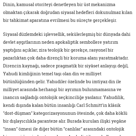
Dinin, kamusal otoriteyi denetleyen bir üst mekanizma
olmaktan çıkarak doğrudan siyasal hedefleri dokunulmaz kılan
bir tahkimat aparatına evrilmesi bu süreçte gerçekleşir.
Siyasal düzlemdeki işlevsellik, sekülerleşmiş bir dünyada dahi
devlet aygıtlarının neden apokaliptik sembollere yatırım
yaptığını açıklar; zira teolojik bir gerekçe, rasyonel bir
pazarlıktan çok daha dirençli bir koruma alanı yaratmaktadır.
Direncin kaynağı, sadece pragmatik bir siyâset anlayışı değil,
Yahudi kimliğinin temel taşı olan din ve milliyet
bütünlüğünden gelir. Yahudiler özelinde bu imtiyaz din ile
milliyet arasında herhangi bir ayrımın bulunmamasına ve
inancın sağladığı ontolojik seçkinciliğe yaslanır. Yahudilik,
kendi dışında kalan bütün insanlığı Carl Schmitt'in klâsik
"dost-düşman" kategorizasyonunun ötesinde, çok daha köklü
bir dışlayıcılıkla paranteze alır. Burada kurulan ilişki yegâne
"insan" öznesi ile diğer bütün "canlılar" arasındaki ontolojik