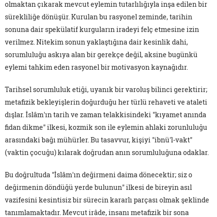
olmaktan çıkarak mevcut eylemin tutarlılığıyla inşa edilen bir
sürekliliğe dönüşür. Kurulan bu rasyonel zeminde, tarihin
sonuna dair spekülatif kurguların iradeyi felç etmesine izin
verilmez. Nitekim sonun yaklaştığına dair kesinlik dahi,
sorumluluğu askıya alan bir gerekçe değil, aksine bugünkü
eylemi tahkim eden rasyonel bir motivasyon kaynağıdır.
Tarihsel sorumluluk etiği, uyanık bir varoluş bilinci gerektirir;
metafizik bekleyişlerin doğurduğu her türlü rehaveti ve ataleti
dışlar. İslâm'ın tarih ve zaman telakkisindeki "kıyamet anında
fidan dikme" ilkesi, kozmik son ile eylemin ahlaki zorunluluğu
arasındaki bağı mühürler. Bu tasavvur, kişiyi "ibnü'l-vakt"
(vaktin çocuğu) kılarak doğrudan anın sorumluluğuna odaklar.
Bu doğrultuda "İslâm'ın değirmeni daima dönecektir; siz o
değirmenin döndüğü yerde bulunun" ilkesi de bireyin asıl
vazifesini kesintisiz bir sürecin kararlı parçası olmak şeklinde
tanımlamaktadır. Mevcut irâde, insanı metafizik bir sona