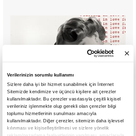
Verilerinizin sorumlu kullanımı
Sizlere daha iyi bir hizmet sunabilmek için İnternet
İki olmadan bir olmaz: Kadınlık,
Sitemizde kendimize ve üçüncü kişilere ait çerezler
erkeklik ve cinsel fark
kullanılmaktadır. Bu çerezler vasıtasıyla çeşitli kişisel
verileriniz işlenmekte olup gerekli olan çerezler bilgi
MAKALE
toplumu hizmetlerinin sunulması amacıyla
Zeynep Kevser Şerefoğlu
kullanılmaktadır. Diğer çerezler, sitemizin daha işlevsel
kılınması ve kişiselleştirilmesi ve sizlere yönelik
reklam/pazarlama faaliyetlerinin yapılması, amaçlarıyla