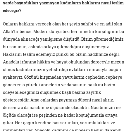
yerde başardıkları yazmayan kadınların haklarını nasıl teslim
edeceğiz?
Onların hakkını verecek olan her şeyin sahibi ve en adil olan
Allah'tır bence. Modern dünya bizi her nimetin karşılığının bu
dünyada alınacağı yanılgısına düşürdü. Bizim göremediğimiz
bir sonucun, aslında ortaya çıkmadığını düşünemeyiz.
Haklarını teslim edemeyiz çünkü bu bizim haddimize değil.
Anadolu irfanına hâkim ve hayat okulundan dereceyle mezun
olmuş kadınlarımızın yetiştirdiği evlatların mirasıyla bugün
ayaktayız. Gözünü kırpmadan yavrularını cepheden cepheye
gönderen o yürekli annelerin ve dahasının hakkını bizim
ödeyebileceğimizi düşünmek başlı başına zayıflık
göstergesidir. Ama onlardan payımıza düşeni nasıl alırız,
derseniz o da nasibimiz ölçüsünde olacaktır. Nasibimizin ne
ölçüde olacağı ise peşinden ne kadar koştuğumuzla ortaya
çıkar. Her çağın kendine has sorunları, sorumlulukları ve
imtihanları var. Anadolu kadınını da modern kadını da kendi