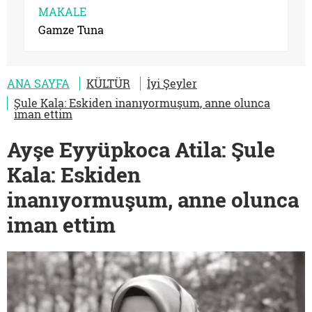
MAKALE
Gamze Tuna
ANA SAYFA
KÜLTÜR
İyi Şeyler
Şule Kala: Eskiden inanıyormuşum, anne olunca
iman ettim
Ayşe Eyyüpkoca Atila: Şule
Kala: Eskiden
inanıyormuşum, anne olunca
iman ettim