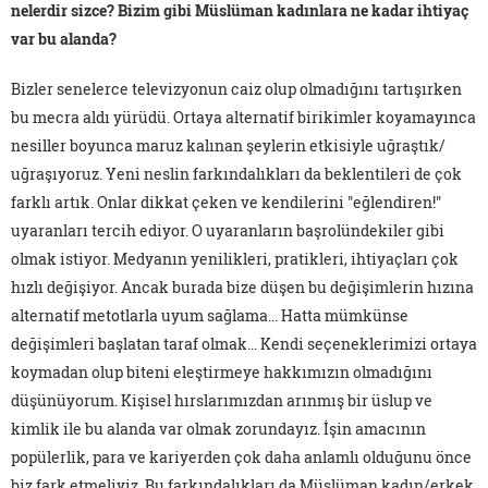
nelerdir sizce? Bizim gibi Müslüman kadınlara ne kadar ihtiyaç
var bu alanda?
Bizler senelerce televizyonun caiz olup olmadığını tartışırken
bu mecra aldı yürüdü. Ortaya alternatif birikimler koyamayınca
nesiller boyunca maruz kalınan şeylerin etkisiyle uğraştık/
uğraşıyoruz. Yeni neslin farkındalıkları da beklentileri de çok
farklı artık. Onlar dikkat çeken ve kendilerini "eğlendiren!"
uyaranları tercih ediyor. O uyaranların başrolündekiler gibi
olmak istiyor. Medyanın yenilikleri, pratikleri, ihtiyaçları çok
hızlı değişiyor. Ancak burada bize düşen bu değişimlerin hızına
alternatif metotlarla uyum sağlama... Hatta mümkünse
değişimleri başlatan taraf olmak... Kendi seçeneklerimizi ortaya
koymadan olup biteni eleştirmeye hakkımızın olmadığını
düşünüyorum. Kişisel hırslarımızdan arınmış bir üslup ve
kimlik ile bu alanda var olmak zorundayız. İşin amacının
popülerlik, para ve kariyerden çok daha anlamlı olduğunu önce
biz fark etmeliyiz. Bu farkındalıkları da Müslüman kadın/erkek