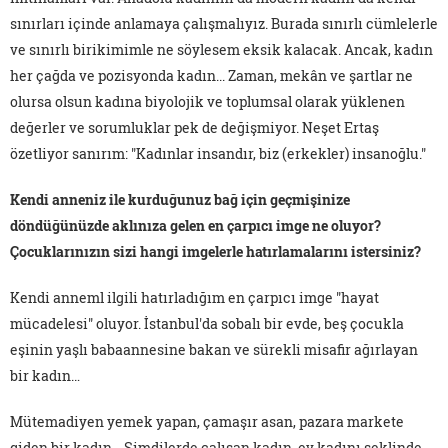
sınırları içinde anlamaya çalışmalıyız. Burada sınırlı cümlelerle
ve sınırlı birikimimle ne söylesem eksik kalacak. Ancak, kadın
her çağda ve pozisyonda kadın... Zaman, mekân ve şartlar ne
olursa olsun kadına biyolojik ve toplumsal olarak yüklenen
değerler ve sorumluklar pek de değişmiyor. Neşet Ertaş
özetliyor sanırım: "Kadınlar insandır, biz (erkekler) insanoğlu."
Kendi anneniz ile kurduğunuz bağ için geçmişinize
döndüğünüzde aklınıza gelen en çarpıcı imge ne oluyor?
Çocuklarınızın sizi hangi imgelerle hatırlamalarını istersiniz?
Kendi anneml ilgili hatırladığım en çarpıcı imge "hayat
mücadelesi" oluyor. İstanbul'da sobalı bir evde, beş çocukla
eşinin yaşlı babaannesine bakan ve sürekli misafir ağırlayan
bir kadın…
Mütemadiyen yemek yapan, çamaşır asan, pazara markete
giden bir kadın... Şimdilerde çalışan kadın, ev kadını şeklinde