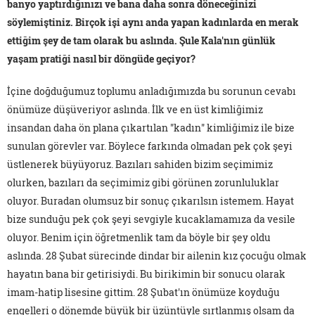
banyo yaptırdığınızı ve bana daha sonra döneceğinizi
söylemiştiniz. Birçok işi aynı anda yapan kadınlarda en merak
ettiğim şey de tam olarak bu aslında. Şule Kala'nın günlük
yaşam pratiği nasıl bir döngüde geçiyor?
İçine doğduğumuz toplumu anladığımızda bu sorunun cevabı
önümüze düşüveriyor aslında. İlk ve en üst kimliğimiz
insandan daha ön plana çıkartılan "kadın" kimliğimiz ile bize
sunulan görevler var. Böylece farkında olmadan pek çok şeyi
üstlenerek büyüyoruz. Bazıları sahiden bizim seçimimiz
olurken, bazıları da seçimimiz gibi görünen zorunluluklar
oluyor. Buradan olumsuz bir sonuç çıkarılsın istemem. Hayat
bize sunduğu pek çok şeyi sevgiyle kucaklamamıza da vesile
oluyor. Benim için öğretmenlik tam da böyle bir şey oldu
aslında. 28 Şubat sürecinde dindar bir ailenin kız çocuğu olmak
hayatın bana bir getirisiydi. Bu birikimin bir sonucu olarak
imam-hatip lisesine gittim. 28 Şubat'ın önümüze koyduğu
engelleri o dönemde büyük bir üzüntüyle sırtlanmış olsam da