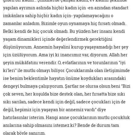
yapılan ayrımın aslında hiçbir kadın için -en azından standart
imkânlara sahip hiçbir kadın için- yapılamayacağını o
zamanlar anladım. Bizimle oyun oynamaya hiç fırsatı olmadı.
Belki kendi de hiç çocuk olmadı. Bu yüzden her insanı kendi
yaşam dinamikleri içinde değerlendirmek gerektiğini
düşünüyorum. Annemin hayalini kurup yaşayamadığı her şey
için üzülüyorum. Ama iyi ki inancımız var, diyorum. Allah her
şeyin mükâfatını verendir. O, evlatlarının ve torunlarının "iyi
ki'leri" ile mutlu olmayı biliyor. Çocuklarımla olan iletişimimde
ise benim beklentimle hayatın önüme koydukları arasındaki
dengeyi bulmaya çalışıyorum. Şartlar ne olursa olsun beni "Bizi
çok seven, her koşulda bize destek olan, her fırsatta bize sıkı
sıkı sarılan, sadece kendi için değil, sadece çocukları için de
değil, hepimiz için yaşayan bir annemiz vardı" diye
hatırlasınlar isterim. Hangi anne çocuklarının mutlu çocukluk
anılarına sahip olmasını istemez ki? Bende de durum tam
olarak böyle sanırım.