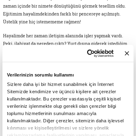
zaman içinde bir nimete dönüştüğünü görmek tesellim oldu.
Eğitimim hayalimdekinden farklı bir pencereye açılmıştı.
Üstelik yine hiç istemememe rağmen!
Hayalimde her zaman iletişim alanında işler yapmak vardı.
Peki, ilahiyat da nereden çıktı? Yurt dışına giderek istediğim
bölümü okumak ya da Türkiye'de kalarak ilahiyata razı olmak
arasında bir seçim yapmam gerekmişti. Bu seçimi yapma
zorunluluğum "başörtülü, imamhatipli" olmamdan ileri
Verilerinizin sorumlu kullanımı
geliyordu. Vatanımda kalarak önüme çıkan yolları
değerlendirmeye karar verdim. Böylece ilahiyatçı ve eğitimci
Sizlere daha iyi bir hizmet sunabilmek için İnternet
olmanın kapıları açıldı önüme. Bu birikimin hayatıma
Sitemizde kendimize ve üçüncü kişilere ait çerezler
kattıklarına paha biçemem. Kimlik dediğimiz şeyin inşası
kullanılmaktadır. Bu çerezler vasıtasıyla çeşitli kişisel
verileriniz işlenmekte olup gerekli olan çerezler bilgi
insanın ömrü boyunca sürüyor. Yani şu veya bu kimliğim
toplumu hizmetlerinin sunulması amacıyla
dediğimde aslında hâlâ süregelen bir yaşam biçiminden
kullanılmaktadır. Diğer çerezler, sitemizin daha işlevsel
bahsediyorumdur.
kılınması ve kişiselleştirilmesi ve sizlere yönelik
reklam/pazarlama faaliyetlerinin yapılması, amaçlarıyla