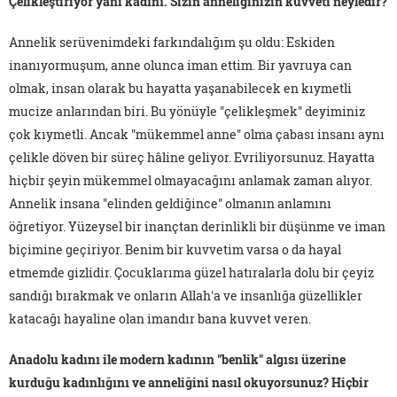
Çelikleştiriyor yani kadını. Sizin anneliğinizin kuvveti neyledir?
Annelik serüvenimdeki farkındalığım şu oldu: Eskiden
inanıyormuşum, anne olunca iman ettim. Bir yavruya can
olmak, insan olarak bu hayatta yaşanabilecek en kıymetli
mucize anlarından biri. Bu yönüyle "çelikleşmek" deyiminiz
çok kıymetli. Ancak "mükemmel anne" olma çabası insanı aynı
çelikle döven bir süreç hâline geliyor. Evriliyorsunuz. Hayatta
hiçbir şeyin mükemmel olmayacağını anlamak zaman alıyor.
Annelik insana "elinden geldiğince" olmanın anlamını
öğretiyor. Yüzeysel bir inançtan derinlikli bir düşünme ve iman
biçimine geçiriyor. Benim bir kuvvetim varsa o da hayal
etmemde gizlidir. Çocuklarıma güzel hatıralarla dolu bir çeyiz
sandığı bırakmak ve onların Allah'a ve insanlığa güzellikler
katacağı hayaline olan imandır bana kuvvet veren.
Anadolu kadını ile modern kadının "benlik" algısı üzerine
kurduğu kadınlığını ve anneliğini nasıl okuyorsunuz? Hiçbir