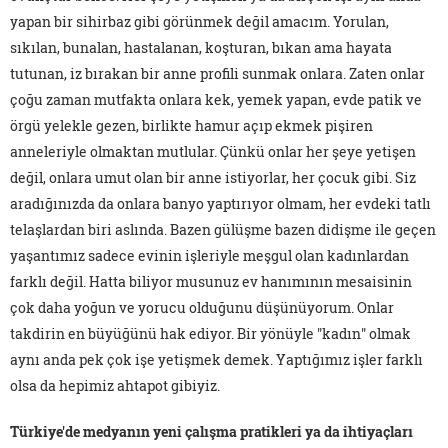
yapan bir sihirbaz gibi görünmek değil amacım. Yorulan,
sıkılan, bunalan, hastalanan, koşturan, bıkan ama hayata
tutunan, iz bırakan bir anne profili sunmak onlara. Zaten onlar
çoğu zaman mutfakta onlara kek, yemek yapan, evde patik ve
örgü yelekle gezen, birlikte hamur açıp ekmek pişiren
anneleriyle olmaktan mutlular. Çünkü onlar her şeye yetişen
değil, onlara umut olan bir anne istiyorlar, her çocuk gibi. Siz
aradığınızda da onlara banyo yaptırıyor olmam, her evdeki tatlı
telaşlardan biri aslında. Bazen gülüşme bazen didişme ile geçen
yaşantımız sadece evinin işleriyle meşgul olan kadınlardan
farklı değil. Hatta biliyor musunuz ev hanımının mesaisinin
çok daha yoğun ve yorucu olduğunu düşünüyorum. Onlar
takdirin en büyüğünü hak ediyor. Bir yönüyle "kadın" olmak
aynı anda pek çok işe yetişmek demek. Yaptığımız işler farklı
olsa da hepimiz ahtapot gibiyiz.
Türkiye'de medyanın yeni çalışma pratikleri ya da ihtiyaçları