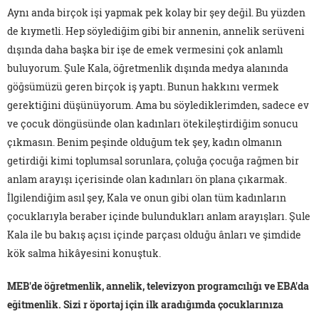
Aynı anda birçok işi yapmak pek kolay bir şey değil. Bu yüzden
de kıymetli. Hep söylediğim gibi bir annenin, annelik serüveni
dışında daha başka bir işe de emek vermesini çok anlamlı
buluyorum. Şule Kala, öğretmenlik dışında medya alanında
göğsümüzü geren birçok iş yaptı. Bunun hakkını vermek
gerektiğini düşünüyorum. Ama bu söylediklerimden, sadece ev
ve çocuk döngüsünde olan kadınları ötekileştirdiğim sonucu
çıkmasın. Benim peşinde olduğum tek şey, kadın olmanın
getirdiği kimi toplumsal sorunlara, çoluğa çocuğa rağmen bir
anlam arayışı içerisinde olan kadınları ön plana çıkarmak.
İlgilendiğim asıl şey, Kala ve onun gibi olan tüm kadınların
çocuklarıyla beraber içinde bulundukları anlam arayışları. Şule
Kala ile bu bakış açısı içinde parçası olduğu ânları ve şimdide
kök salma hikâyesini konuştuk.
MEB'de öğretmenlik, annelik, televizyon programcılığı ve EBA'da
eğitmenlik. Sizi r öportaj için ilk aradığımda çocuklarınıza