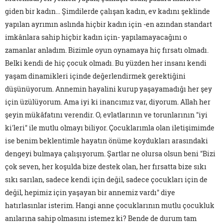
giden bir kadın... Şimdilerde çalışan kadın, ev kadını şeklinde
yapılan ayrımın aslında hiçbir kadın için -en azından standart
imkânlara sahip hiçbir kadın için- yapılamayacağını o
zamanlar anladım. Bizimle oyun oynamaya hiç fırsatı olmadı.
Belki kendi de hiç çocuk olmadı. Bu yüzden her insanı kendi
yaşam dinamikleri içinde değerlendirmek gerektiğini
düşünüyorum. Annemin hayalini kurup yaşayamadığı her şey
için üzülüyorum. Ama iyi ki inancımız var, diyorum. Allah her
şeyin mükâfatını verendir. O, evlatlarının ve torunlarının "iyi
ki'leri" ile mutlu olmayı biliyor. Çocuklarımla olan iletişimimde
ise benim beklentimle hayatın önüme koydukları arasındaki
dengeyi bulmaya çalışıyorum. Şartlar ne olursa olsun beni "Bizi
çok seven, her koşulda bize destek olan, her fırsatta bize sıkı
sıkı sarılan, sadece kendi için değil, sadece çocukları için de
değil, hepimiz için yaşayan bir annemiz vardı" diye
hatırlasınlar isterim. Hangi anne çocuklarının mutlu çocukluk
anılarına sahip olmasını istemez ki? Bende de durum tam