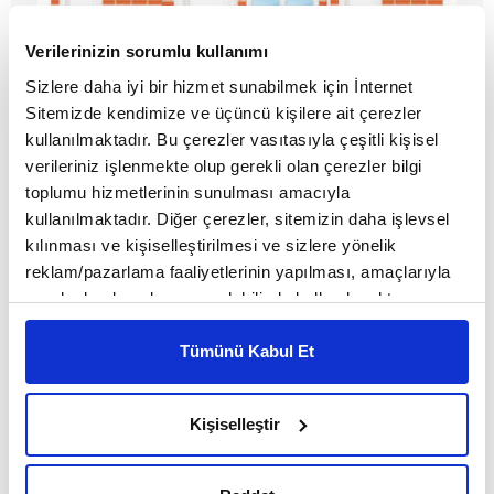
Verilerinizin sorumlu kullanımı
Sizlere daha iyi bir hizmet sunabilmek için İnternet
Somali’deki yetimhaneye bir tuğla da
Sitemizde kendimize ve üçüncü kişilere ait çerezler
siz koyun
kullanılmaktadır. Bu çerezler vasıtasıyla çeşitli kişisel
verileriniz işlenmekte olup gerekli olan çerezler bilgi
MAKALE
toplumu hizmetlerinin sunulması amacıyla
Zeynep Ölçen
kullanılmaktadır. Diğer çerezler, sitemizin daha işlevsel
kılınması ve kişiselleştirilmesi ve sizlere yönelik
reklam/pazarlama faaliyetlerinin yapılması, amaçlarıyla
sınırlı olarak açık rızanız dahilinde kullanılacaktır.
Çerezlere ilişkin tercihlerinizi çerez paneli vasıtasıyla
belirleyebilirsiniz. Çerezlere ilişkin detaylı bilgi için
Tümünü Kabul Et
Ayarlar butonuna tıklayabilir,
Çerez Bilgilendirme
Metnimizi ziyaret edebilirsiniz.
Kişiselleştir
6698 sayılı Kişisel Verilerin Korunması Kanunu uyarınca
hazırlanmış olan İnternet Sitesi Aydınlatma Metnimizi
okumak ve sitemizi ziyaretiniz kapsamında