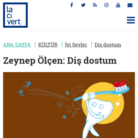
ANA SAYFA
KÜLTÜR
İyi Şeyler
Diş dostum
Zeynep Ölçen: Diş dostum