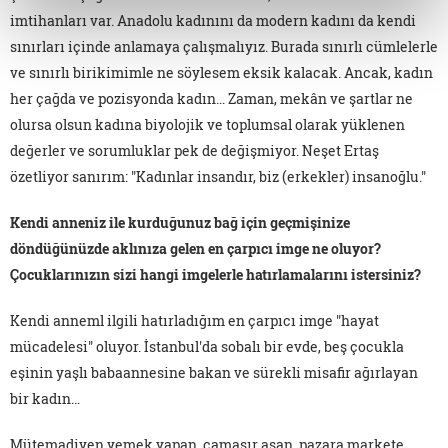
imtihanları var. Anadolu kadınını da modern kadını da kendi
sınırları içinde anlamaya çalışmalıyız. Burada sınırlı cümlelerle
ve sınırlı birikimimle ne söylesem eksik kalacak. Ancak, kadın
her çağda ve pozisyonda kadın... Zaman, mekân ve şartlar ne
olursa olsun kadına biyolojik ve toplumsal olarak yüklenen
değerler ve sorumluklar pek de değişmiyor. Neşet Ertaş
özetliyor sanırım: "Kadınlar insandır, biz (erkekler) insanoğlu."
Kendi anneniz ile kurduğunuz bağ için geçmişinize
döndüğünüzde aklınıza gelen en çarpıcı imge ne oluyor?
Çocuklarınızın sizi hangi imgelerle hatırlamalarını istersiniz?
Kendi anneml ilgili hatırladığım en çarpıcı imge "hayat
mücadelesi" oluyor. İstanbul'da sobalı bir evde, beş çocukla
eşinin yaşlı babaannesine bakan ve sürekli misafir ağırlayan
bir kadın…
Mütemadiyen yemek yapan, çamaşır asan, pazara markete