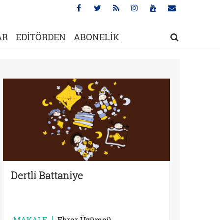
AR
EDİTÖRDEN
ABONELİK
Dertli Battaniye
MAKALE
Ebrar Üzümcü