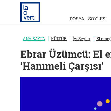
DOSYA
SÖYLEŞİ
ANA SAYFA
KÜLTÜR
İyi Şeyler
El emeğ
Ebrar Üzümcü: El 
‘Hanımeli Çarşısı’