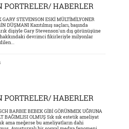
 PORTRELER/ HABERLER
IK GARY STEVENSON ESKİ MÜLTİMİLYONER
N DÜŞMANI Kazıtılmış saçları, başında
ırık dişiyle Gary Stevenson'un dış görünüşüne
akkındaki devrimci fikirleriyle milyonlar
ilen...
ı
 PORTRELER/ HABERLER
SCH BARBIE BEBEK GİBİ GÖRÜNMEK UĞRUNA
 BAĞIMLISI OLMUŞ Sık sık estetik ameliyat
uk ama meğerse bu ameliyatların dahi
rmuş. Avusturyalı bir sosyal medya fenomeni