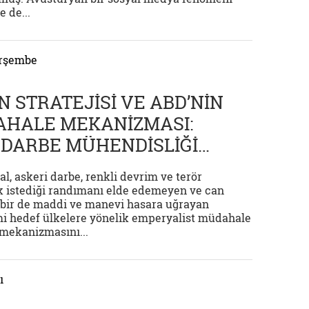
e de...
erşembe
 STRATEJİSİ VE ABD’NİN
AHALE MEKANİZMASI:
DARBE MÜHENDİSLİĞİ…
l, askeri darbe, renkli devrim ve terör
tık istediği randımanı elde edemeyen ve can
 bir de maddi ve manevi hasara uğrayan
i hedef ülkelere yönelik emperyalist müdahale
mekanizmasını...
ı