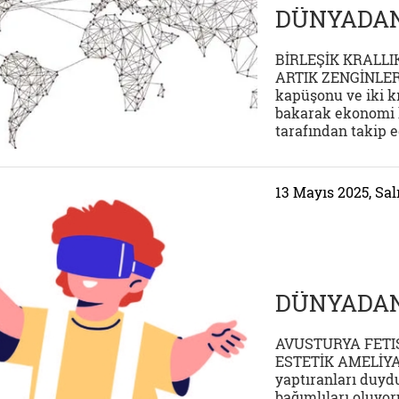
DÜNYADAN
BİRLEŞİK KRALL
ARTIK ZENGİNLERİ
kapüşonu ve iki k
bakarak ekonomi h
tarafından takip ed
13 Mayıs 2025, Sal
DÜNYADAN
AVUSTURYA FETI
ESTETİK AMELİYAT
yaptıranları duyd
bağımlıları oluyo