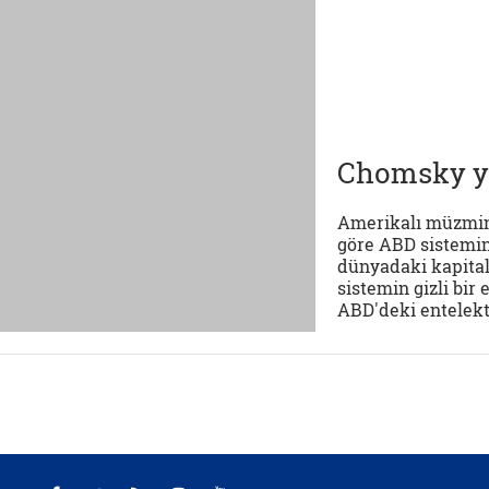
Chomsky yi
Amerikalı müzmin
göre ABD sistemini
dünyadaki kapital
sistemin gizli bir
ABD'deki entelektü